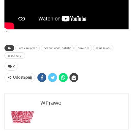
```
jacek międlar
pozew kryminalisty
prawnik
rafał gaweł
zrzutka.pl
2
Udostępnij
WPrawo