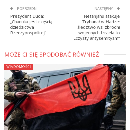
POPRZEDNI
NASTĘPNY
Prezydent Duda:
Netanjahu atakuje
„Chanuka jest częścią
Trybunał w Hadze:
dziedzictwa
śledztwo ws. zbrodni
Rzeczypospolitej”
wojennych Izraela to
„czysty antysemityzm”
MOŻE CI SIĘ SPODOBAĆ RÓWNIEŻ
WIADOMOŚCI