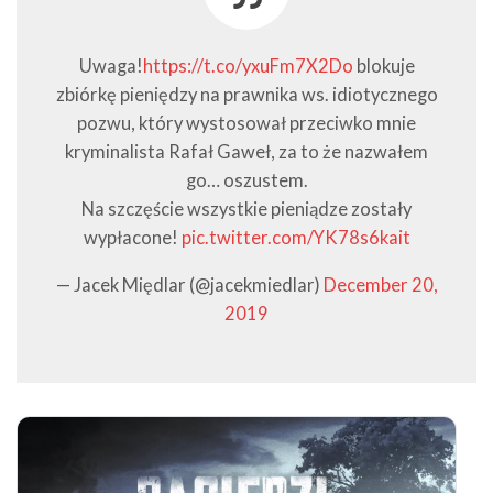
Uwaga!
https://t.co/yxuFm7X2Do
blokuje
zbiórkę pieniędzy na prawnika ws. idiotycznego
pozwu, który wystosował przeciwko mnie
kryminalista Rafał Gaweł, za to że nazwałem
go… oszustem.
Na szczęście wszystkie pieniądze zostały
wypłacone!
pic.twitter.com/YK78s6kait
— Jacek Międlar (@jacekmiedlar)
December 20,
2019