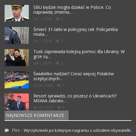
SBU będzie mogła działać w Polsce. Co
naprawdę zmienia…
sie 1, 2026
0
Śmierć 31-latki w policyjnej celi. Policjantka
miała…
sie 1, 2026
0
Tusk zapowiada kolejną pomoc dla Ukrainy. W
grze są…
sie 1, 2026
0
Światełko nadziei? Coraz więcej Polaków
sceptycznych…
lip 30, 2026
0
Resort sprawdzi, co piszesz o Ukraińcach?
MSWiA zabrało…
lip 30, 2026
0
NAJNOWSZE KOMENTARZE
Flex
-
Wyrzykowski po kolejnym nagraniu z udziałem obywatelki