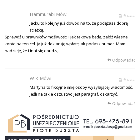
Hammurabi
Mówi
% temu
Jacku to kolejny już dowód na to, że podążasz dobrą
ścieżką.
Sprawdź u prawników możliwości i jak takowe będą, załóż własne
konto na ten cel. Ja już deklaruję wpłatę jak podasz numer. Mam
nadzieję, że i inni się obudzą.
Odpowiadać
W K
Mówi
% temu
Martyna to fikcyjne imię osoby wysyłającej wiadomość.
Jeśli na takie oszustwo jest paragraf, oskarżyć.
Odpowiadać