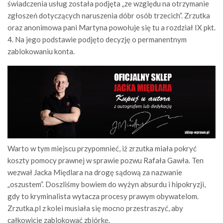
świadczenia usług została podjęta „ze względu na otrzymanie
zgłoszeń dotyczących naruszenia dóbr osób trzecich”. Zrzutka
oraz anonimowa pani Martyna powołuje się tu a rozdział IX pkt.
4. Na jego podstawie podjęto decyzję o permanentnym
zablokowaniu konta.
Warto w tym miejscu przypomnieć, iż zrzutka miała pokryć
koszty pomocy prawnej w sprawie pozwu Rafała Gawła. Ten
wezwał Jacka Międlara na drogę sądową za nazwanie
„oszustem”. Doszliśmy bowiem do wyżyn absurdu i hipokryzji,
gdy to kryminalista wytacza procesy prawym obywatelom.
Zrzutka.pl z kolei musiała się mocno przestraszyć, aby
całkowicie zablokować zbiórkę.