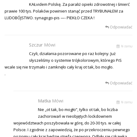
KAŁvidem Polskę. Za paraliż opieki zdrowotnej i śmierć
prawie 100 tys. Polaków powinien stanąć przed TRYBUNAŁEM za
LUDOBÓJSTWO. synagogo-pis —- PIEKŁO CZEKA !
Odpowiadać
Szczur
Mówi
% temu
Czyli, działania pozorowane po raz kolejny. Już
słyszeliśmy o systemie trójkolorowym, którego PiS
wcale się nie trzymało i zamknęło cały kraj ot tak, bo mogło.
.
Odpowiadać
Matka
Mówi
% temu
Nie „ot tak, bo mogło”, tylko ot tak, bo liczba
zachorowań w nieobjętych lockdownem
województwach poszybowała w górę, do 20-30 tys. w całej
Polsce. I zgodnie z zapowiedzią, że po przekroczeniu pewnego
poziomu cały kraj będzie strefą czerwoną. Odbiły się czkawką