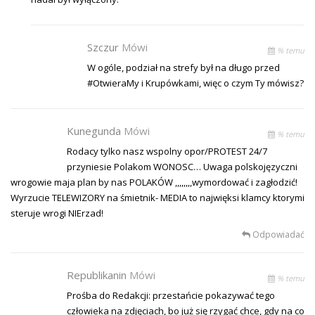
Szczur
Mówi
% temu
W ogóle, podział na strefy był na długo przed
#OtwieraMy i Krupówkami, więc o czym Ty mówisz?
Kunegunda
Mówi
% temu
Rodacy tylko nasz wspolny opor/PROTEST 24/7
przyniesie Polakom WONOSC… Uwaga polskojęzyczni
wrogowie maja plan by nas POLAKÓW ,,,,,,,,wymordować i zagłodzić!
Wyrzucie TELEWIZORY na śmietnik- MEDIA to najwięksi klamcy ktorymi
steruje wrogi NIErzad!
Odpowiadać
Republikanin
Mówi
% temu
Prośba do Redakcji: przestańcie pokazywać tego
człowieka na zdjęciach, bo już się rzygać chce, gdy na co