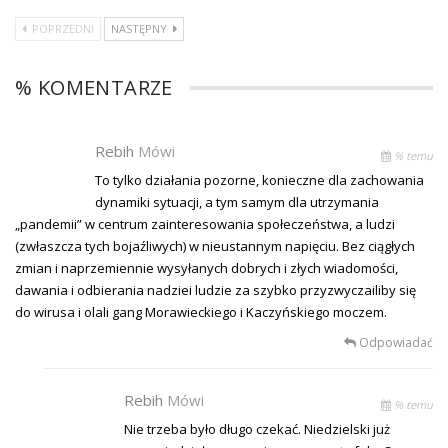
POPRZEDNI
NASTĘPNY
% KOMENTARZE
Rebih
Mówi
% temu
To tylko działania pozorne, konieczne dla zachowania
dynamiki sytuacji, a tym samym dla utrzymania
„pandemii” w centrum zainteresowania społeczeństwa, a ludzi
(zwłaszcza tych bojaźliwych) w nieustannym napięciu. Bez ciągłych
zmian i naprzemiennie wysyłanych dobrych i złych wiadomości,
dawania i odbierania nadziei ludzie za szybko przyzwyczailiby się
do wirusa i olali gang Morawieckiego i Kaczyńskiego moczem.
Odpowiadać
Rebih
Mówi
% temu
Nie trzeba było długo czekać. Niedzielski już