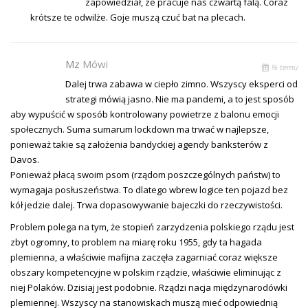
zapowiedział, ze pracuje nas czwartą falą. Coraz
krótsze te odwilże. Goje muszą czuć bat na plecach.
Mz
Mówi
% temu
Dalej trwa zabawa w ciepło zimno. Wszyscy eksperci od
strategi mówią jasno. Nie ma pandemi, a to jest sposób
aby wypuścić w sposób kontrolowany powietrze z balonu emocji
społecznych. Suma sumarum lockdown ma trwać w najlepsze,
ponieważ takie są założenia bandyckiej agendy banksterów z
Davos.
Ponieważ płacą swoim psom (rządom poszczególnych państw) to
wymagaja posłuszeństwa. To dlatego wbrew logice ten pojazd bez
kół jedzie dalej. Trwa dopasowywanie bajeczki do rzeczywistości.
Problem polega na tym, że stopień zarzydzenia polskiego rządu jest
zbyt ogromny, to problem na miarę roku 1955, gdy ta hagada
plemienna, a właściwie mafijna zaczęła zagarniać coraz większe
obszary kompetencyjne w polskim rządzie, właściwie eliminując z
niej Polaków. Dzisiaj jest podobnie. Rządzi nacja międzynarodówki
plemiennej. Wszyscy na stanowiskach muszą mieć odpowiednią