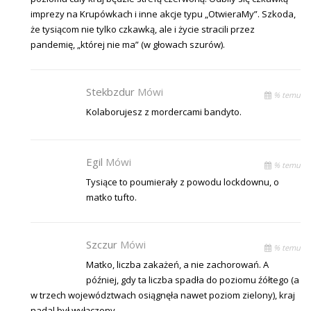
imprezy na Krupówkach i inne akcje typu „OtwieraMy”. Szkoda,
że tysiącom nie tylko czkawką, ale i życie stracili przez
pandemię, „której nie ma” (w głowach szurów).
Stekbzdur
Mówi
% temu
Kolaborujesz z mordercami bandyto.
Egil
Mówi
% temu
Tysiące to poumierały z powodu lockdownu, o
matko tufto.
Szczur
Mówi
% temu
Matko, liczba zakażeń, a nie zachorowań. A
później, gdy ta liczba spadła do poziomu źółtego (a
w trzech województwach osiągnęła nawet poziom zielony), kraj
nadal był wyłączony.