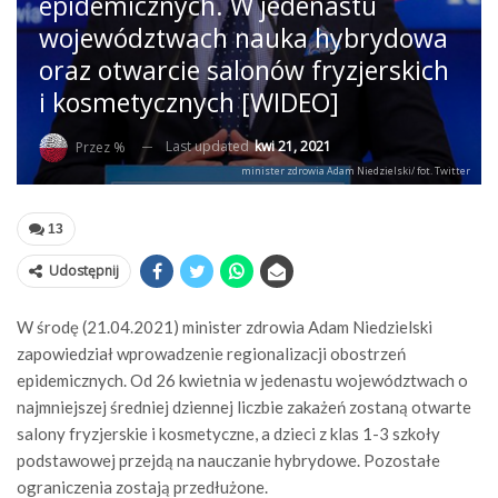
epidemicznych. W jedenastu
województwach nauka hybrydowa
oraz otwarcie salonów fryzjerskich
i kosmetycznych [WIDEO]
Last updated
kwi 21, 2021
Przez %
minister zdrowia Adam Niedzielski/ fot. Twitter
13
Udostępnij
W środę (21.04.2021) minister zdrowia Adam Niedzielski
zapowiedział wprowadzenie regionalizacji obostrzeń
epidemicznych. Od 26 kwietnia w jedenastu województwach o
najmniejszej średniej dziennej liczbie zakażeń zostaną otwarte
salony fryzjerskie i kosmetyczne, a dzieci z klas 1-3 szkoły
podstawowej przejdą na nauczanie hybrydowe. Pozostałe
ograniczenia zostają przedłużone.