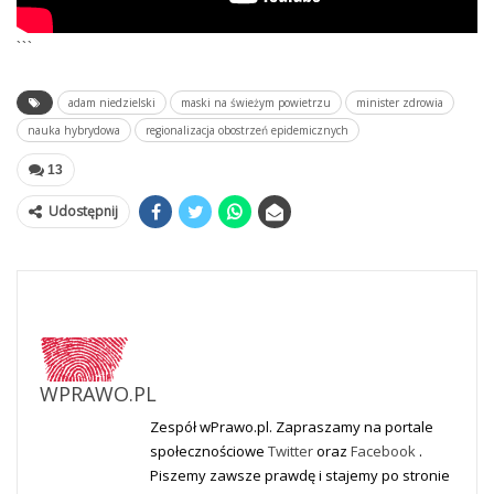
```
adam niedzielski
maski na świeżym powietrzu
minister zdrowia
nauka hybrydowa
regionalizacja obostrzeń epidemicznych
13
Udostępnij
WPRAWO.PL
Zespół wPrawo.pl. Zapraszamy na portale
społecznościowe
Twitter
oraz
Facebook
.
Piszemy zawsze prawdę i stajemy po stronie