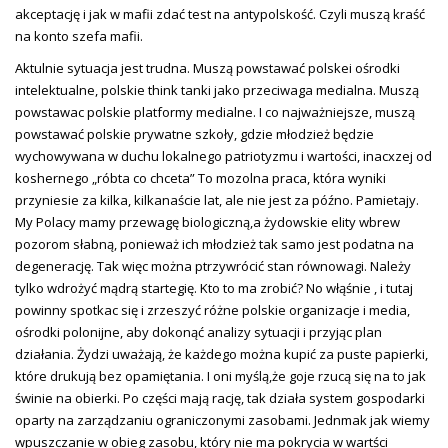
akceptację i jak w mafii zdać test na antypolskość. Czyli muszą kraść
na konto szefa mafii.
Aktulnie sytuacja jest trudna. Muszą powstawać polskei ośrodki
intelektualne, polskie think tanki jako przeciwaga medialna. Muszą
powstawac polskie platformy medialne. I co najważniejsze, muszą
powstawać polskie prywatne szkoły, gdzie młodzież będzie
wychowywana w duchu lokalnego patriotyzmu i wartości, inacxzej od
koshernego „róbta co chceta” To mozolna praca, która wyniki
przyniesie za kilka, kilkanaście lat, ale nie jest za późno. Pamietajy.
My Polacy mamy przewagę biologiczną,a żydowskie elity wbrew
pozorom słabną, ponieważ ich młodzież tak samo jest podatna na
degenerację. Tak więc można ptrzywrócić stan równowagi. Należy
tylko wdrożyć mądrą startegię. Kto to ma zrobić? No włąśnie , i tutaj
powinny spotkac się i zrzeszyć różne polskie organizacje i media,
ośrodki polonijne, aby dokonąć analizy sytuacji i przyjąc plan
działania. Żydzi uważają, że każdego można kupić za puste papierki,
które drukują bez opamiętania. I oni myślą,że goje rzucą się na to jak
świnie na obierki. Po części mają rację, tak działa system gospodarki
oparty na zarządzaniu ograniczonymi zasobami. Jednmak jak wiemy
wpuszczanie w obieg zasobu, który nie ma pokrycia w wartści