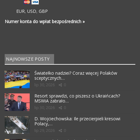
EUR
,
USD
,
GBP
Numer konta do wpłat bezpośrednich »
NAJNOWSZE POSTY
Światełko nadziei? Coraz więcej Polaków
sceptycznych…
lip 30, 2026
0
Resort sprawdzi, co piszesz o Ukraińcach?
MSWiA zabrało…
lip 30, 2026
0
D. Wojciechowska: Ile przecierpieli kresowi
Polacy,…
lip 29, 2026
0