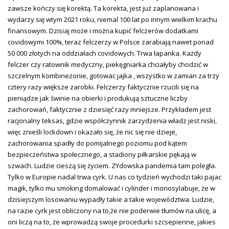
zawsze kończy się korektą. Ta korekta, jest już zaplanowana i
wydarzy się wtym 2021 roku, niemal 100 lat po innym wielkim krachu
finansowym. Dzisiaj może i można kupić felczerów dodatkami
covidowymi 100%, teraz felczerzy w Polsce zarabiają nawet ponad
50 000 złotych na oddziałach covidowych. Trwa łapanka. Każdy
felczer czy ratownik medyczny, piekęgniarka chciałyby chodzić w
szczelnym kombinezonie, gotowac jajka , wszystko w zamian za trzy
cztery razy większe zarobki. Felczerzy faktycznie rzucili się na
pieniądze jak świnie na obierki i produkują sztuczne liczby
zachorowań, faktycznie z dziesięć razy mniejsze. Przykładem jest
racjonalny teksas, gdzie współczynnik zarzydzenia władz jest niski,
więc znieśli lockdown i okazało się, że nic się nie dzieje,
zachorowania spadły do pomijalnego poziomu pod kątem
bezpieczeństwa społecznego, a stadiony piłkarskie pękają w
szwach. Ludzie cieszą się życiem. ZYdowska pandemia tam poległa.
Tylko w Europie nadal trwa cyrk. U nas co tydzień wychodzi taki pajac
magik, tylko mu smoking domalować i cylinder i monosylabuje, że w
dzisiejszym losowaniu wypadły takie a takie województwa. Ludzie,
na razie cyrk jest obliczony na to,że nie poderwie tłumów na ulicę, a
oni liczą na to, że wprowadzą swoje procedurki szcsepienne, jakies