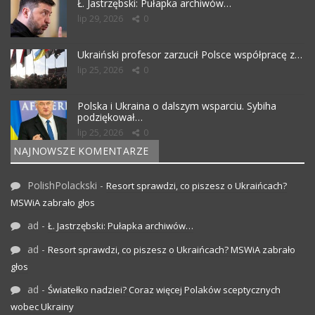
Ł. Jastrzębski: Pułapka archiwów…
lip 29, 2026
0
Ukraiński profesor zarzucił Polsce współpracę z…
lip 25, 2026
0
Polska i Ukraina o dalszym wsparciu. Sybiha
podziękował…
lip 25, 2026
0
NAJNOWSZE KOMENTARZE
PolishPolackski
-
Resort sprawdzi, co piszesz o Ukraińcach?
MSWiA zabrało głos
ad
-
Ł. Jastrzębski: Pułapka archiwów…
ad
-
Resort sprawdzi, co piszesz o Ukraińcach? MSWiA zabrało
głos
ad
-
Światełko nadziei? Coraz więcej Polaków sceptycznych
wobec Ukrainy