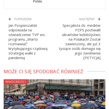
Polski.
POPRZEDNI
NASTĘPNY
Jan Pospieszalski
Specjalista ds. mediów
odpowiada na
PZPS pochwalił
oświadczenie TVP ws.
ukraińskie ludobójstwo
programu „Warto
na Polakach! Został
rozmawiać”
zawieszony, ale już 3
krytykującego rządową
tysiące osób domaga się
strategię walki z
jego zwolnienia
pandemią
[PETYCJA]
MOŻE CI SIĘ SPODOBAĆ RÓWNIEŻ
WIADOMOŚCI