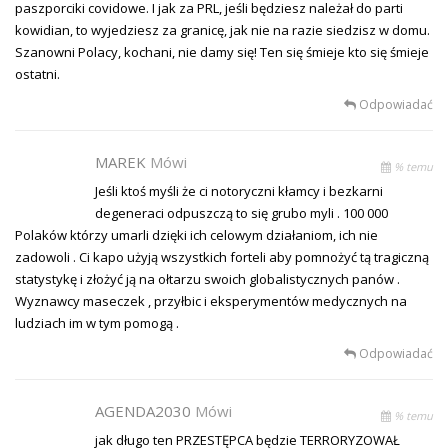
paszporciki covidowe. I jak za PRL, jeśli będziesz należał do parti
kowidian, to wyjedziesz za granicę, jak nie na razie siedzisz w domu.
Szanowni Polacy, kochani, nie damy się! Ten się śmieje kto się śmieje
ostatni.
Odpowiadać
MAREK
Mówi
% temu
Jeśli ktoś myśli że ci notoryczni kłamcy i bezkarni
degeneraci odpuszczą to się grubo myli . 100 000
Polaków którzy umarli dzięki ich celowym działaniom, ich nie
zadowoli . Ci kapo użyją wszystkich forteli aby pomnożyć tą tragiczną
statystykę i złożyć ją na ołtarzu swoich globalistycznych panów .
Wyznawcy maseczek , przyłbic i eksperymentów medycznych na
ludziach im w tym pomogą .
Odpowiadać
AGENDA2030
Mówi
% temu
jak długo ten PRZESTĘPCA będzie TERRORYZOWAŁ