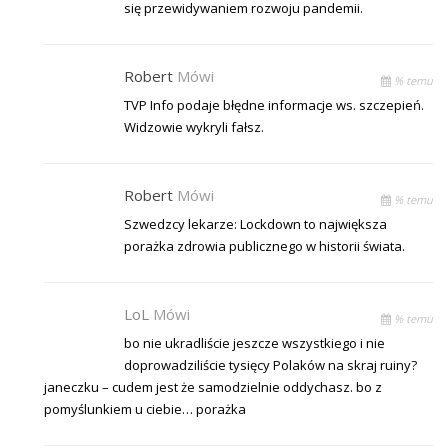
się przewidywaniem rozwoju pandemii.
Robert
Mówi
% temu
TVP Info podaje błędne informacje ws. szczepień.
Widzowie wykryli fałsz.
Robert
Mówi
% temu
Szwedzcy lekarze: Lockdown to największa
porażka zdrowia publicznego w historii świata.
LoL
Mówi
% temu
bo nie ukradliście jeszcze wszystkiego i nie
doprowadziliście tysięcy Polaków na skraj ruiny?
janeczku – cudem jest że samodzielnie oddychasz. bo z
pomyślunkiem u ciebie… porażka