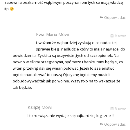
zapewnia bezkarność wątpliwym poczynaniom tych co mają władzę
itp
Odpowiadać
Ewa-Maria
Mówi
% temu
Uważam że najbardziej zyskują ci co nadali tej
sprawie bieg , nadludzie który to mają najwięcej do
powiedzenia. Zyski tu są oczywiste ,tych od szczepionek. Na
pewno wielkimi przegranymi, być może i bankrutami będą ci, co
w ten przekręt dali się wmanipulować. Jeżeli to szaleństwo
będzie nadal trwać to naszą Ojczyznę będziemy musieli
odbudowywać tak jak po wojnie. Wszystko na to wskazuje że
tak będzie.
Książę
Mówi
% temu
I to rozwiązanie wydaje się najbardziej logiczne !!!
Odpowiadać