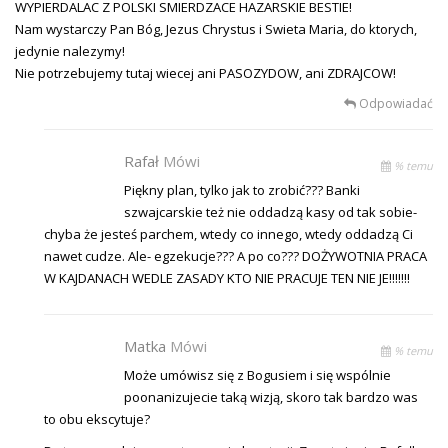
WYPIERDALAC Z POLSKI SMIERDZACE HAZARSKIE BESTIE!
Nam wystarczy Pan Bóg, Jezus Chrystus i Swieta Maria, do ktorych,
jedynie nalezymy!
Nie potrzebujemy tutaj wiecej ani PASOZYDOW, ani ZDRAJCOW!
Odpowiadać
Rafał
Mówi
% temu
Piękny plan, tylko jak to zrobić??? Banki
szwajcarskie też nie oddadzą kasy od tak sobie-
chyba że jesteś parchem, wtedy co innego, wtedy oddadzą Ci
nawet cudze. Ale- egzekucje??? A po co??? DOŻYWOTNIA PRACA
W KAJDANACH WEDLE ZASADY KTO NIE PRACUJE TEN NIE JE!!!!!!!
Matka
Mówi
% temu
Może umówisz się z Bogusiem i się wspólnie
poonanizujecie taką wizją, skoro tak bardzo was
to obu ekscytuje?