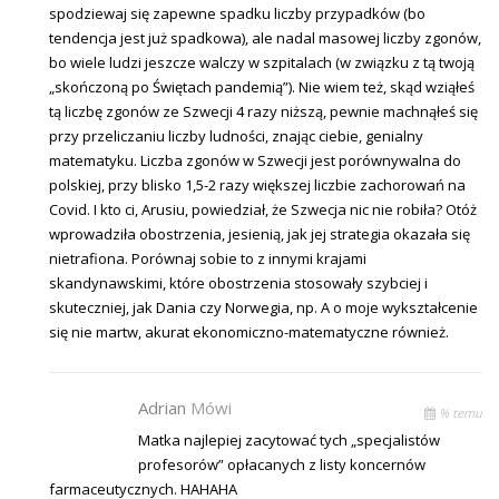
spodziewaj się zapewne spadku liczby przypadków (bo
tendencja jest już spadkowa), ale nadal masowej liczby zgonów,
bo wiele ludzi jeszcze walczy w szpitalach (w związku z tą twoją
„skończoną po Świętach pandemią”). Nie wiem też, skąd wziąłeś
tą liczbę zgonów ze Szwecji 4 razy niższą, pewnie machnąłeś się
przy przeliczaniu liczby ludności, znając ciebie, genialny
matematyku. Liczba zgonów w Szwecji jest porównywalna do
polskiej, przy blisko 1,5-2 razy większej liczbie zachorowań na
Covid. I kto ci, Arusiu, powiedział, że Szwecja nic nie robiła? Otóż
wprowadziła obostrzenia, jesienią, jak jej strategia okazała się
nietrafiona. Porównaj sobie to z innymi krajami
skandynawskimi, które obostrzenia stosowały szybciej i
skuteczniej, jak Dania czy Norwegia, np. A o moje wykształcenie
się nie martw, akurat ekonomiczno-matematyczne również.
Adrian
Mówi
% temu
Matka najlepiej zacytować tych „specjalistów
profesorów” opłacanych z listy koncernów
farmaceutycznych. HAHAHA