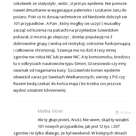
cokolwiek ze statystyki , widzi , iż jest po epidemii. Nie pomoże
nawet dmuchanie w wygasające palenisko i szukanie żaru do
pożaru. Poki co to dzisiaj rachmistrze od Niedziele doliczyli sie
101 przypadków . A Pan , który mogłby cie uczyć ( musiałby
zacząć od liczenia na palcach) na przykładzie Szwedzkim
pokazał, iż mozna go ulepszyc , dzieląc populację na 3
dobrowolne grupy ( wolną od restrykcji, ostrożnie funkcjonującą
i całkowicie chronioną).. Szwecja ma na dziś 4 razy mniej
zgonów nie robia NIC lub prawie NIC. A ty komsomolcu, bredzisz
tu o odkryciach naukowców typu Simon, Grzesiowski czy inny
cwaniak od naganiania kasy. Szczawiński koniec epidemii
obwieścił zaraz po Swietach Wielkanocnych, sieroty z PiS czy
Razem bedą czekać do końca maja ( bo trzeba cos jeszcze
wydoić ostatnim tchnieniem).
Matka
Mówi
% temu
Ale ty głupi jesteś, Aruś:). Nie wiem, skąd ty wziąłeś
101 nowych przypadków, jak jest 12 tys. i 207
zgonów i to tylko dlatego, że był weekend. W kolejnych dniach