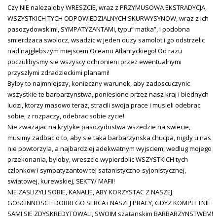
Czy NIE nalezaloby WRESZCIE, wraz z PRZYMUSOWA EKSTRADYCJA,
WSZYSTKICH TYCH ODPOWIEDZIALNYCH SKURWYSYNOW, wraz z ich
pasozydowskimi, SYMPATYZANTAMi, typu” matka”, i podobna
smierdzaca swolocz, wsadzic w jeden duzy samolot i go odstrzelic
nad najglebszym miejscem Oceanu Atlantyckiego! Od razu
poczulibysmy sie wszyscy ochronieni przez ewentualnymi
przyszlymi zdradzieckimi planami!
Bylby to najmniejszy, konieczny warunek, aby zadoscuczynic
wszystkie te barbarzynstwa, poniesione przez nasz kraj i biednych
ludzi, ktorzy masowo teraz, stracili swoja prace i musieli odebrac
sobie, z rozpaczy, odebrac sobie zycie!
Nie zwazajac na krytyke pasozydostwa wszedzie na swiecie,
musimy zadbac o to, aby sie taka barbarzynska chucpa, nigdy u nas
nie powtorzyla, a najbardziej adekwatnym wyjsciem, wedlug mojego
przekonania, byloby, wreszcie wypierdolic WSZYSTKICH tych
czlonkow i sympatyzantow tej satanistyczno-syjonistycznej,
swiatowej, kurewskiej, SEKTY/ MAFII!
NIE ZASLIZYLI SOBIE, KANALIE, ABY KORZYSTAC Z NASZEJ
GOSCINNOSCI i DOBREGO SERCA i NASZEJ PRACY, GDYZ KOMPLETNIE
SAMI SIE ZDYSKREDYTOWALI, SWOIM szatanskim BARBARZYNSTWEM!