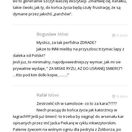
Bo to generalnie szczyt waszej ekscytacji. Zmartwię cię, Rafałku,
takie ćwoki, jak ty, do końca życia będą czuły frustrację, że są
dymane przez jakichś „parchów”.
Boguslaw
Mówi
% temu
Myslisz, za tak perfidna ZDRADE?
Jakze to INNI mieliby na przyszlosc trzymac lapy z
daleka od Polski!?
Jesli juz, to minimalny, najodpowiedniejszy wymiar, jak mi sie
prywatnie wydaje, ” ZA MISKE RYZU, AZ DO USRANEJ SMIERCI”!
…Kto pod kim dolki kopie, ……..”
Rafał
Mówi
% temu
Zestrzelić ich w samolocie- co to za kara?????
Niech pracują do końca życia jak katorżnicy w
łagrach!!!!! Jeśli już śmierć- to trzeba by sięgnąć do arsenału kar
opisanych przez imć Jacka Piekarę w cyklu inkwizytorskim.
Palenie żywcem na wolnym ogniu dla pedryla z Żoliborza, po