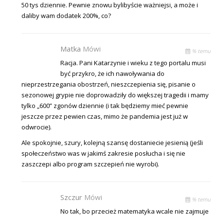
50 tys dziennie. Pewnie znowu bylibyście ważniejsi, a może i
daliby wam dodatek 200%, co?
Matka
Mówi
% temu
Racja. Pani Katarzynie i wieku z tego portalu musi
być przykro, że ich nawoływania do
nieprzestrzegania obostrzeń, nieszczepienia się, pisanie o
sezonowej grypie nie doprowadziły do większej tragedii i mamy
tylko „600” zgonów dziennie (i tak będziemy mieć pewnie
jeszcze przez pewien czas, mimo że pandemia jest już w
odwrocie).
Ale spokojnie, szury, kolejną szansę dostaniecie jesienią (jeśli
społeczeństwo was w jakimś zakresie posłucha i się nie
zaszczepi albo program szczepień nie wyrobi).
Szczur
Mówi
% temu
No tak, bo przecież matematyka wcale nie zajmuje