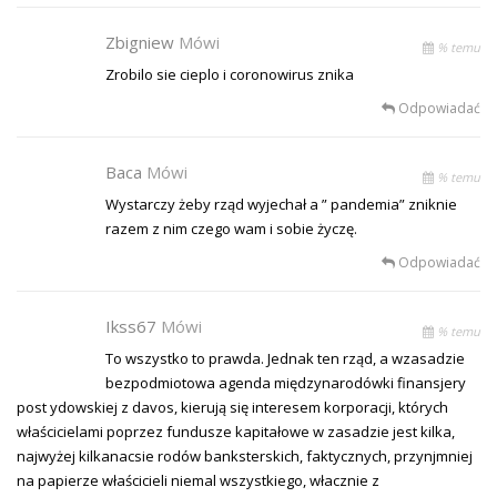
Zbigniew
Mówi
% temu
Zrobilo sie cieplo i coronowirus znika
Odpowiadać
Baca
Mówi
% temu
Wystarczy żeby rząd wyjechał a ” pandemia” zniknie
razem z nim czego wam i sobie życzę.
Odpowiadać
Ikss67
Mówi
% temu
To wszystko to prawda. Jednak ten rząd, a wzasadzie
bezpodmiotowa agenda międzynarodówki finansjery
post ydowskiej z davos, kierują się interesem korporacji, których
właścicielami poprzez fundusze kapitałowe w zasadzie jest kilka,
najwyżej kilkanacsie rodów banksterskich, faktycznych, przynjmniej
na papierze właścicieli niemal wszystkiego, włacznie z