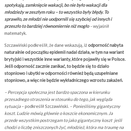
spotykają, zamknięcie wakacji, bo nie było wakacji dla
młodzieży w zeszłym roku – to wszystko były błędy. To
sprawiło, ze młodzi nie uodpornili się szybciej od innych i
przeszło to bardziej równomiernie niż mogło
–
wyjaśnił
matematyk.
Szczawiński podkreślił, że dane wskazują, iż
odporność nabyta
naturalnie od początku epidemii nadal działa, w tym na wariant
brytyjski i wszystkie inne warianty, które pojawiły się w Polsce.
Jeśli odporność zacznie zanikać, to będzie się to działo
stopniowo i ubytki w odporności również będą uzupełniane
stopniowo, a więc nie będzie wykładniczego wzrostu zakażeń.
– Percepcja społeczna jest bardzo spaczona w kierunku
przesadnego straszenia w stosunku do tego, jak wygląda
sytuacja
– podkreślił Szczawiński.
– Ponieśliśmy gigantyczny
koszt. Ludzie mówią głównie o koszcie ekonomicznym. Ja
przede wszystkim postrzegam to jako gigantyczny koszt jeśli
chodzi o liczbę zniszczonych żyć, młodzież, która ma traumę na