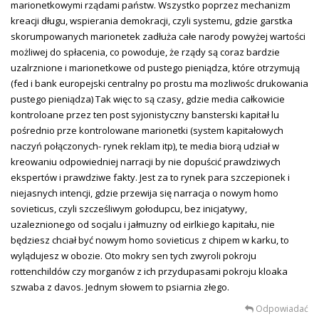
marionetkowymi rządami państw. Wszystko poprzez mechanizm
kreacji długu, wspierania demokracji, czyli systemu, gdzie garstka
skorumpowanych marionetek zadłuża całe narody powyżej wartości
możliwej do spłacenia, co powoduje, że rządy są coraz bardzie
uzalrznione i marionetkowe od pustego pieniądza, które otrzymują
(fed i bank europejski centralny po prostu ma mozliwośc drukowania
pustego pieniądza) Tak więc to są czasy, gdzie media całkowicie
kontroloane przez ten post syjonistyczny bansterski kapitał lu
pośrednio prze kontrolowane marionetki (system kapitałowych
naczyń połączonych- rynek reklam itp), te media biorą udział w
kreowaniu odpowiedniej narracji by nie dopuścić prawdziwych
ekspertów i prawdziwe fakty. Jest za to rynek para szczepionek i
niejasnych intencji, gdzie przewija się narracja o nowym homo
sovieticus, czyli szcześliwym gołodupcu, bez inicjatywy,
uzaleznionego od socjalu i jałmuzny od eirlkiego kapitału, nie
będziesz chciał być nowym homo sovieticus z chipem w karku, to
wylądujesz w obozie. Oto mokry sen tych zwyroli pokroju
rottenchildów czy morganów z ich przydupasami pokroju kloaka
szwaba z davos. Jednym słowem to psiarnia złego.
Odpowiadać