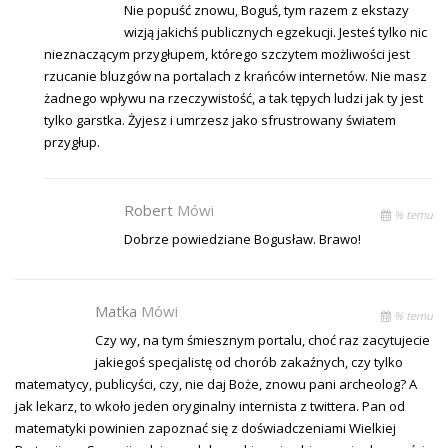
Nie popuść znowu, Boguś, tym razem z ekstazy
wizją jakichś publicznych egzekucji. Jesteś tylko nic
nieznaczącym przygłupem, którego szczytem możliwości jest
rzucanie bluzgów na portalach z krańców internetów. Nie masz
żadnego wpływu na rzeczywistość, a tak tępych ludzi jak ty jest
tylko garstka. Żyjesz i umrzesz jako sfrustrowany światem
przygłup.
Robert
Mówi
% temu
Dobrze powiedziane Bogusław. Brawo!
Matka
Mówi
% temu
Czy wy, na tym śmiesznym portalu, choć raz zacytujecie
jakiegoś specjalistę od chorób zakaźnych, czy tylko
matematycy, publicyści, czy, nie daj Boże, znowu pani archeolog? A
jak lekarz, to wkoło jeden oryginalny internista z twittera. Pan od
matematyki powinien zapoznać się z doświadczeniami Wielkiej