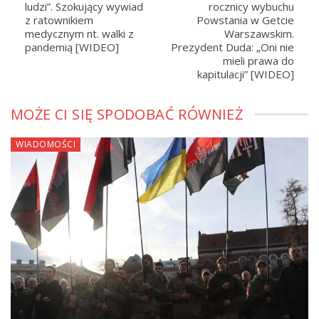
ludzi”. Szokujący wywiad
rocznicy wybuchu
z ratownikiem
Powstania w Getcie
medycznym nt. walki z
Warszawskim.
pandemią [WIDEO]
Prezydent Duda: „Oni nie
mieli prawa do
kapitulacji” [WIDEO]
MOŻE CI SIĘ SPODOBAĆ RÓWNIEŻ
WIADOMOŚCI