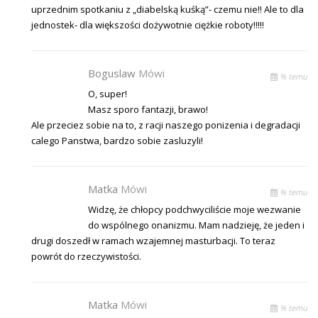
uprzednim spotkaniu z „diabelską kuśką”- czemu nie!! Ale to dla
jednostek- dla większości dożywotnie ciężkie roboty!!!!!
Boguslaw
Mówi
% temu
O, super!
Masz sporo fantazji, brawo!
Ale przeciez sobie na to, z racji naszego ponizenia i degradacji
calego Panstwa, bardzo sobie zasluzyli!
Matka
Mówi
% temu
Widzę, że chłopcy podchwyciliście moje wezwanie
do wspólnego onanizmu. Mam nadzieję, że jeden i
drugi doszedł w ramach wzajemnej masturbacji. To teraz
powrót do rzeczywistości.
Matka
Mówi
% temu