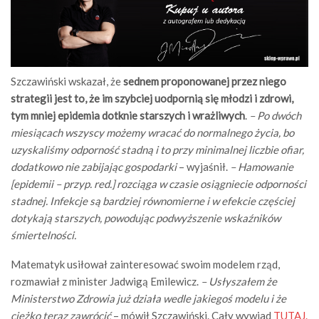
Szczawiński wskazał, że
sednem proponowanej przez niego
strategii jest to, że im szybciej uodpornią się młodzi i zdrowi,
tym mniej epidemia dotknie starszych i wrażliwych
.
– Po dwóch
miesiącach wszyscy możemy wracać do normalnego życia, bo
uzyskaliśmy odporność stadną i to przy minimalnej liczbie ofiar,
dodatkowo nie zabijając gospodarki
– wyjaśnił.
– Hamowanie
[epidemii – przyp. red.] rozciąga w czasie osiągniecie odporności
stadnej. Infekcje są bardziej równomierne i w efekcie częściej
dotykają starszych, powodując podwyższenie wskaźników
śmiertelności.
Matematyk usiłował zainteresować swoim modelem rząd,
rozmawiał z minister Jadwigą Emilewicz.
– Usłyszałem że
Ministerstwo Zdrowia już działa wedle jakiegoś modelu i że
ciężko teraz zawrócić
– mówił Szczawiński. Cały wywiad
TUTAJ.