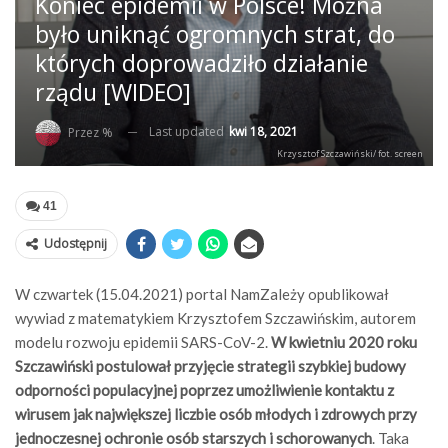
Koniec epidemii w Polsce! Można
było uniknąć ogromnych strat, do
których doprowadziło działanie
rządu [WIDEO]
Last updated
kwi 18, 2021
Przez %
Krzysztof Szczawiński/ fot. screen
41
Udostępnij
W czwartek (15.04.2021) portal NamZależy opublikował
wywiad z matematykiem Krzysztofem Szczawińskim, autorem
modelu rozwoju epidemii SARS-CoV-2.
W kwietniu 2020 roku
Szczawiński postulował przyjęcie strategii szybkiej budowy
odporności populacyjnej poprzez umożliwienie kontaktu z
wirusem jak największej liczbie osób młodych i zdrowych przy
jednoczesnej ochronie osób starszych i schorowanych
. Taka