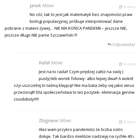
Janek
Mówi
% temu
No cóż, tak to jest jak matematyk bez znajomości praw
biologi populacyjnej, próbuje interpretować dane
pobrane z materii żywej… NIE MA KOŃCA PANDEMII – jeszcze NIE,
jeszcze długo NIE panie Szczawiński !!!
Odpowiadać
Rafał
Mówi
% temu
Jest na to rada!! Czym prędzej załóż na swój (
pusty) łeb worek foliowy- albo lepiej dwa!! A wokół
szyi uszczelnij to taśmą klejącą!! Nie ma bata żeby się jakis wirus
przecisnął!! Dla społeczeństwa to też pozytek- eliminacja genów
covididioty!!!!!
Zbigniew
Mówi
% temu
Ależ wam przykro pandemiści że liczba ostro
dołuje. Tak bardzo mieliście nadzieję na rychłe 40 i