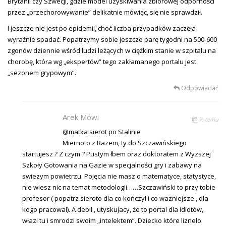
Brytanii czy Szwecji, gdzie model uzyskiwania zbiorowej odporności
przez „przechorowywanie” delikatnie mówiąc, się nie sprawdził.
I jeszcze nie jest po epidemii, choć liczba przypadków zaczęła
wyraźnie spadać. Popatrzymy sobie jeszcze parę tygodni na 500-600
zgonów dziennie wśród ludzi leżących w ciężkim stanie w szpitalu na
chorobę, która wg „ekspertów” tego zakłamanego portalu jest
„sezonem grypowym”.
Odpowiadać
Arek
Mówi
% temu
@matka sierot po Stalinie
Miernoto z Razem, ty do Szczawińskiego
startujesz ? Z czym ? Pustym łbem oraz doktoratem z Wyzszej
Szkoły Gotowania na Gazie w specjalności gry i zabawy na
swiezym powietrzu. Pojęcia nie masz o matematyce, statystyce,
nie wiesz nic na temat metodologii……Szczawiński to przy tobie
profesor ( popatrz sieroto dla co kończył i co wazniejsze , dla
kogo pracował). A debil , utyskujacy, że to portal dla idiotów,
włazi tu i smrodzi swoim „intelektem”. Dziecko które lizneło