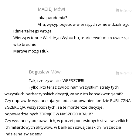
MACIEJ
Mówi
% temu
Jaka pandemia?
Aha, wysyp pojebów wierzących w niewidzialnego
i śmiertelnego wroga.
Wierzą w teorie Wielkiego Wybuchu, teorie ewolucji to uwierzą i
w te brednie.
Martwe mózgi i tłuki.
Boguslaw
Mówi
% temu
Tak, rzeczywiscie, WRESZCIE!!!
Tylko, kto teraz zwroci nam wszystkim straty tych
wszystkich barbarzynskich decyzji, wraz z ich konsekwencjami!?
Czy naprawde wystarczajacym odszkodowaniem bedzie PUBLICZNA
EGZEKUCJA, wszystkich tych, za te mordercze decyzje,
odpowiedzialnych ZDRAJCOW NASZEGO KRAJU!?
Czy wystarczy pozbawic ich, w poczet poniesionych strat, wszelkich
ich miliardowych aktywow, w bankach szwajcarskich i wszedzie
indziej na swiecie!!!?