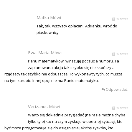
Matka
Mówi
% temu
Tak, tak, wszyscy opłacani. Adrianku, wróć do
piaskownicy.
Ewa-Maria
Mówi
% temu
Panu matematykowi winszuję poczucia humoru. Ta
zaplanowana akcja tak szybko się nie skończy a
rządzący tak szybko nie odpuszczą. To wykonawcy tych, co muszą
na tym zarobić. Innej opcji nie ma Panie matematyku.
Odpowiadać
Verizanus
Mówi
% temu
Warto się dokładnie przyglądać (na razie można chyba
tylko tyle) kto na czym zyskuje w obecnej sytuacji, kto
być może przygotowuje się do osiągnięcia jakichś zysków, kto