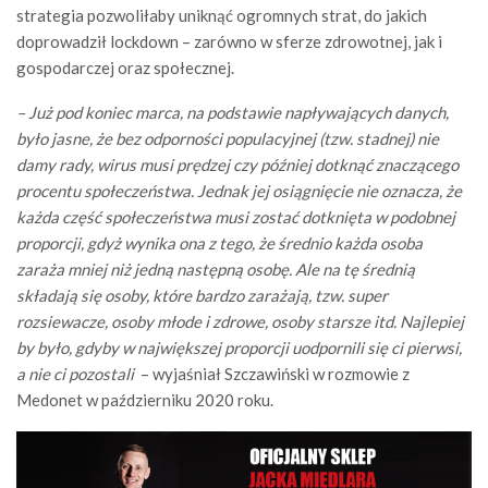
strategia pozwoliłaby uniknąć ogromnych strat, do jakich
doprowadził lockdown – zarówno w sferze zdrowotnej, jak i
gospodarczej oraz społecznej.
– Już pod koniec marca, na podstawie napływających danych,
było jasne, że bez odporności populacyjnej (tzw. stadnej) nie
damy rady, wirus musi prędzej czy później dotknąć znaczącego
procentu społeczeństwa. Jednak jej osiągnięcie nie oznacza, że
każda część społeczeństwa musi zostać dotknięta w podobnej
proporcji, gdyż wynika ona z tego, że średnio każda osoba
zaraża mniej niż jedną następną osobę. Ale na tę średnią
składają się osoby, które bardzo zarażają, tzw. super
rozsiewacze, osoby młode i zdrowe, osoby starsze itd. Najlepiej
by było, gdyby w największej proporcji uodpornili się ci pierwsi,
a nie ci pozostali
– wyjaśniał Szczawiński w rozmowie z
Medonet w październiku 2020 roku.