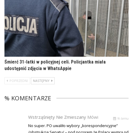
Śmierć 31-latki w policyjnej celi. Policjantka miała
udostępnić zdjęcia w WhatsAppie
POPRZEDNI
NASTĘPNY
% KOMENTARZE
Wstrząśnięty Nie Zmieszany
Mówi
% temu
No super. PO uwaliło wybory „korespondencyjne”
/obstrukcja Senatu/ – pod pozorem że Polacy wymrą od