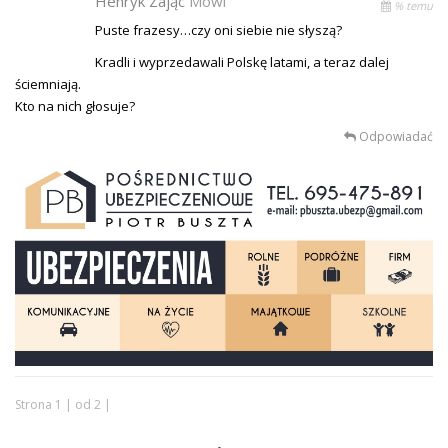
Henryk Zając
Mówi
% temu
Puste frazesy…czy oni siebie nie słyszą?
Kradli i wyprzedawali Polskę latami, a teraz dalej
ściemniają.
Kto na nich głosuje?
Odpowiadać
Strona 1 | od 2 |