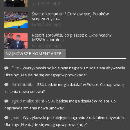
sie 1, 2026
0
Światełko nadziei? Coraz więcej Polaków
sceptycznych…
lip 30, 2026
0
Resort sprawdzi, co piszesz o Ukraińcach?
MSWiA zabrało…
lip 30, 2026
0
NAJNOWSZE KOMENTARZE
Flex
-
Wyrzykowski po kolejnym nagraniu z udziałem obywatelki
Ukrainy: „Nie dajcie się wciągnąć w prowokację”
Hammurabi
-
SBU będzie mogła działać w Polsce. Co naprawdę
zmienia nowa umowa?
zgred malkontent
-
SBU będzie mogła działać w Polsce. Co
naprawdę zmienia nowa umowa?
Jans
-
Wyrzykowski po kolejnym nagraniu z udziałem obywatelki
Ukrainy: „Nie dajcie się wciągnąć w prowokację”