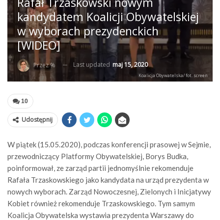
Rafał Trzaskowski nowym
kandydatem Koalicji Obywatelskiej
w wyborach prezydenckich
[WIDEO]
Last updated
maj 15, 2020
Przez %
Koalicja Obywatelska/ fot. screen
10
Udostępnij
W piątek (15.05.2020), podczas konferencji prasowej w Sejmie,
przewodniczący Platformy Obywatelskiej, Borys Budka,
poinformował, ze zarząd partii jednomyślnie rekomenduje
Rafała Trzaskowskiego jako kandydata na urząd prezydenta w
nowych wyborach. Zarząd Nowoczesnej, Zielonych i Inicjatywy
Kobiet również rekomenduje Trzaskowskiego. Tym samym
Koalicja Obywatelska wystawia prezydenta Warszawy do