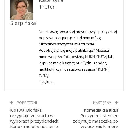
Katarzyna
Treter-
Sierpińska
Nie znoszę lewackiej nowomowy i politycznej
poprawności piorącej ludziom mózgi.
Michnikowszczyzna mierzi mnie.
Podobają Ci się moje publikacje? Możesz
mnie wesprzeć darowizną
KLIKNIJ TUTAJ
lub
kupując moją książkę pt. "Żydzi, gender,
multikulti, czyli oszustwo i szajba"
KLIKNIJ
TUTAJ
.
Dziękuję.
POPRZEDNI
NASTĘPNY
Kidawa-Błońska
Komedia dla ludu!
rezygnuje ze startu w
Prezydent Niemiec
wyborach prezydenckich.
zdejmuje maseczkę po
Kuriozalne oświadczenie
wyłączeniu kamery