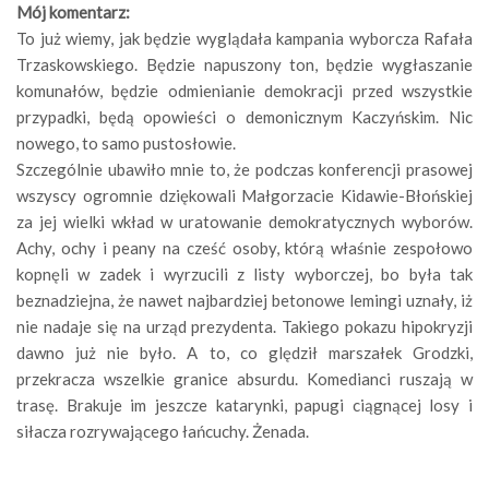
Mój komentarz:
To już wiemy, jak będzie wyglądała kampania wyborcza Rafała
Trzaskowskiego. Będzie napuszony ton, będzie wygłaszanie
komunałów, będzie odmienianie demokracji przed wszystkie
przypadki, będą opowieści o demonicznym Kaczyńskim. Nic
nowego, to samo pustosłowie.
Szczególnie ubawiło mnie to, że podczas konferencji prasowej
wszyscy ogromnie dziękowali Małgorzacie Kidawie-Błońskiej
za jej wielki wkład w uratowanie demokratycznych wyborów.
Achy, ochy i peany na cześć osoby, którą właśnie zespołowo
kopnęli w zadek i wyrzucili z listy wyborczej, bo była tak
beznadziejna, że nawet najbardziej betonowe lemingi uznały, iż
nie nadaje się na urząd prezydenta. Takiego pokazu hipokryzji
dawno już nie było. A to, co ględził marszałek Grodzki,
przekracza wszelkie granice absurdu. Komedianci ruszają w
trasę. Brakuje im jeszcze katarynki, papugi ciągnącej losy i
siłacza rozrywającego łańcuchy. Żenada.