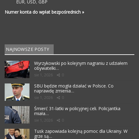
EUR
,
USD
,
GBP
Numer konta do wpłat bezpośrednich »
NAJNOWSZE POSTY
Wyrzykowski po kolejnym nagraniu z udziałem
obywatelki…
sie 1, 2026
0
SBU będzie mogła działać w Polsce. Co
naprawdę zmienia…
sie 1, 2026
0
Śmierć 31-latki w policyjnej celi. Policjantka
miała…
sie 1, 2026
0
Tusk zapowiada kolejną pomoc dla Ukrainy. W
grze są…