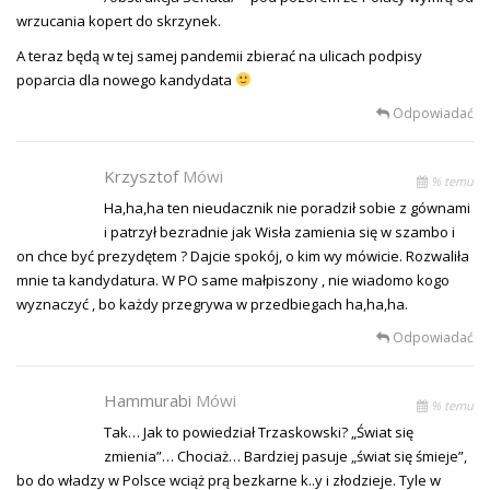
wrzucania kopert do skrzynek.
A teraz będą w tej samej pandemii zbierać na ulicach podpisy
poparcia dla nowego kandydata
Odpowiadać
Krzysztof
Mówi
% temu
Ha,ha,ha ten nieudacznik nie poradził sobie z gównami
i patrzył bezradnie jak Wisła zamienia się w szambo i
on chce być prezydętem ? Dajcie spokój, o kim wy mówicie. Rozwaliła
mnie ta kandydatura. W PO same małpiszony , nie wiadomo kogo
wyznaczyć , bo każdy przegrywa w przedbiegach ha,ha,ha.
Odpowiadać
Hammurabi
Mówi
% temu
Tak… Jak to powiedział Trzaskowski? „Świat się
zmienia”… Chociaż… Bardziej pasuje „świat się śmieje”,
bo do władzy w Polsce wciąż prą bezkarne k..y i złodzieje. Tyle w