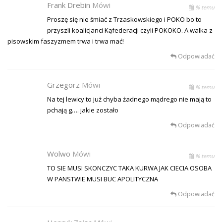
Frank Drebin
Mówi
% temu
Proszę się nie śmiać z Trzaskowskiego i POKO bo to
przyszli koalicjanci Kąfederacji czyli POKOKO. A walka z
pisowskim faszyzmem trwa i trwa mać!
Odpowiadać
Grzegorz
Mówi
% temu
Na tej lewicy to już chyba żadnego mądrego nie mają to
pchają g…. jakie zostało
Odpowiadać
Wolwo
Mówi
% temu
TO SIE MUSI SKONCZYC TAKA KURWA JAK CIECIA OSOBA
W PANSTWIE MUSI BUC APOLITYCZNA
Odpowiadać