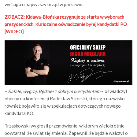
wyścigu o najwyższy urząd w państwie.
ZOBACZ: Kidawa-Błońska rezygnuje ze startu w wyborach
prezydenckich. Kuriozalne oświadczenie byłej kandydatki PO
[WIDEO]
– Rafale, wygraj. Będziesz dobrym prezydentem
– oświadczył
obecny na konferencji Radosław Sikorski, którego nazwisko
również pojawiło się w spekulacjach dotyczących nowego
kandydata KO.
Trzaskowski wygłosił przemówienie, w którym wielokrotnie
powtarzał, że świat się zmienia. Zapewnił, że będzie walczył o