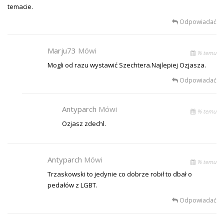
temacie.
Odpowiadać
Marju73
Mówi
% temu
Mogli od razu wystawić Szechtera.Najlepiej Ozjasza.
Odpowiadać
Antyparch
Mówi
% temu
Ozjasz zdechl.
Antyparch
Mówi
% temu
Trzaskowski to jedynie co dobrze robił to dbał o
pedałów z LGBT.
Odpowiadać