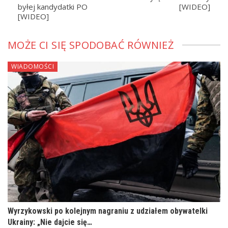
byłej kandydatki PO
[WIDEO]
[WIDEO]
MOŻE CI SIĘ SPODOBAĆ RÓWNIEŻ
WIADOMOŚCI
Wyrzykowski po kolejnym nagraniu z udziałem obywatelki
Ukrainy: „Nie dajcie się…