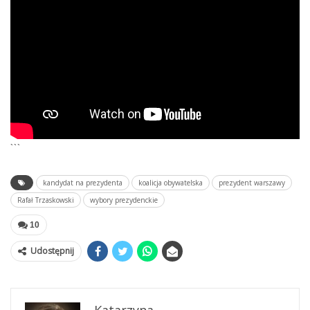
```
kandydat na prezydenta
koalicja obywatelska
prezydent warszawy
Rafał Trzaskowski
wybory prezydenckie
10
Udostępnij