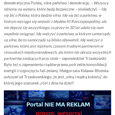
demokratyczna Polskę, silne państwo i demokrację.
– Wszyscy
idziemy na wybory, które będą bezpieczne –
oświadczył. –
Idę
się bić o Polskę, która będzie silna. Idę się bić o państwo, w
którym wyciąga się wnioski z błędów III Rzeczypospolitej, ale
nie depcze się wszystkiego, co przez te 30 lat udało się nam
wspólnie osiągnąć. Idę walczyć o państwo, w którym samorządy
są silne, bo to samorządy są blisko obywateli. Idę walczyć o
państwo, które jest lojalnym, czasem trudnym partnerem w
stosunkach międzynarodowych, ale które nie obraża wszystkich
partnerów siedzących przy stole
– zapowiedział Trzaskowski.
Było też o zapewnieniu rządów prawa, potrzebie konsolidacji
energii i rozpoczęciu fali zmiany. Małgorzata Kidawa-Błońska
usłyszał od Trzaskowskiego, że jest „silną i mądrą kobietą”, do
której jego szacunek „rósł z dnia na dzień”.