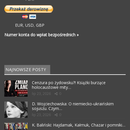
EUR
,
USD
,
GBP
Numer konta do wpłat bezpośrednich »
NAJNOWSZE POSTY
Cenzura po żydowsku?! Książki burzące
holocaustowe mity…
lip 23, 2026
0
D. Wojciechowska: O niemiecko-ukraińskim
sojuszu. Czym…
lip 23, 2026
0
K. Baliński: Hajdamak, Kałmuk, Chazar i pomniki…