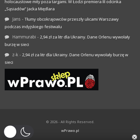
holocaustowe mity poza targami. W Łodzi premiera III odcinka
„Sąsiadów” Jacka Międlara
Jans
-
Tłumy obcokrajowców przeszły ulicami Warszawy
podczas indyjskiego festiwalu
Hammurabi
-
2,94 zł za litr dla Ukrainy. Dane Orlenu wywołały
burzę w sieci
z-k
-
2,94 zł za litr dla Ukrainy. Dane Orlenu wywołały burzę w
sieci
© 2026 - All Rights Reserved.
wPrawo.pl
×