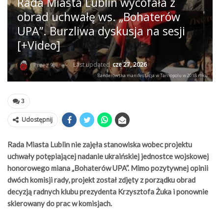
Rada Miasta Lublin wycofała z
obrad uchwałę ws. „Bohaterów
UPA”. Burzliwa dyskusja na sesji
[+Video]
Last updated
cze 27, 2026
Przez %
Banderowska manifestacja w Tarnopolu w 2018 roku
3
Udostępnij
Rada Miasta Lublin nie zajęła stanowiska wobec projektu
uchwały potępiającej nadanie ukraińskiej jednostce wojskowej
honorowego miana „Bohaterów UPA”. Mimo pozytywnej opinii
dwóch komisji rady, projekt został zdjęty z porządku obrad
decyzją radnych klubu prezydenta Krzysztofa Żuka i ponownie
skierowany do prac w komisjach.