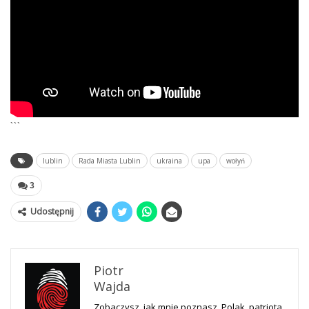
```
lublin
Rada Miasta Lublin
ukraina
upa
wołyń
3
Udostępnij
Piotr
Wajda
Zobaczysz, jak mnie poznasz. Polak, patriota.