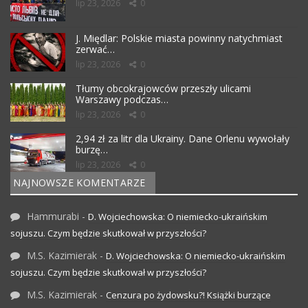
lip 23, 2026
0
J. Międlar: Polskie miasta powinny natychmiast
zerwać…
lip 23, 2026
0
Tłumy obcokrajowców przeszły ulicami
Warszawy podczas…
lip 23, 2026
0
2,94 zł za litr dla Ukrainy. Dane Orlenu wywołały
burzę…
lip 23, 2026
0
NAJNOWSZE KOMENTARZE
Hammurabi
-
D. Wojciechowska: O niemiecko-ukraińskim
sojuszu. Czym będzie skutkował w przyszłości?
M.S. Kazimierak
-
D. Wojciechowska: O niemiecko-ukraińskim
sojuszu. Czym będzie skutkował w przyszłości?
M.S. Kazimierak
-
Cenzura po żydowsku?! Książki burzące