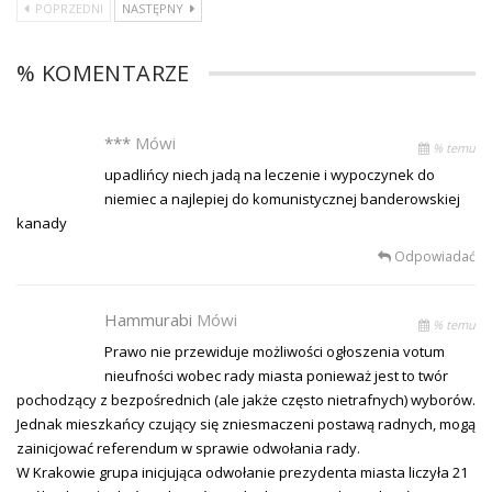
POPRZEDNI
NASTĘPNY
% KOMENTARZE
***
Mówi
% temu
upadlińcy niech jadą na leczenie i wypoczynek do
niemiec a najlepiej do komunistycznej banderowskiej
kanady
Odpowiadać
Hammurabi
Mówi
% temu
Prawo nie przewiduje możliwości ogłoszenia votum
nieufności wobec rady miasta ponieważ jest to twór
pochodzący z bezpośrednich (ale jakże często nietrafnych) wyborów.
Jednak mieszkańcy czujący się zniesmaczeni postawą radnych, mogą
zainicjować referendum w sprawie odwołania rady.
W Krakowie grupa inicjująca odwołanie prezydenta miasta liczyła 21