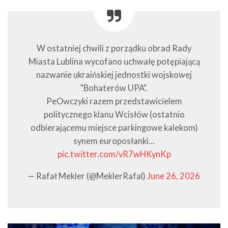
W ostatniej chwili z porządku obrad Rady
Miasta Lublina wycofano uchwałę potępiającą
nazwanie ukraińskiej jednostki wojskowej
"Bohaterów UPA".
PeOwczyki razem przedstawicielem
politycznego klanu Wcisłów (ostatnio
odbierającemu miejsce parkingowe kalekom)
synem europosłanki…
pic.twitter.com/vR7wHKynKp
— Rafał Mekler (@MeklerRafal)
June 26, 2026