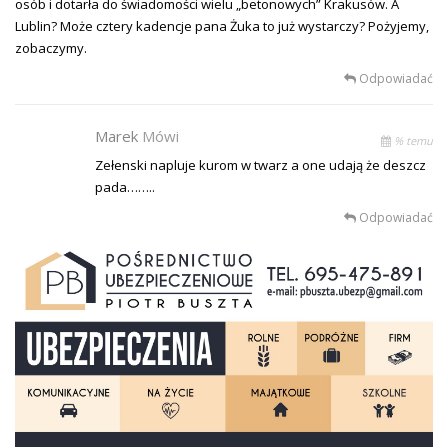
osób i dotarła do świadomości wielu „betonowych” Krakusów. A
Lublin? Może cztery kadencje pana Żuka to już wystarczy? Pożyjemy,
zobaczymy.
Odpowiadać
Marek
Mówi
% temu
Zełenski napluje kurom w twarz a one udają że deszcz
pada……..
Odpowiadać