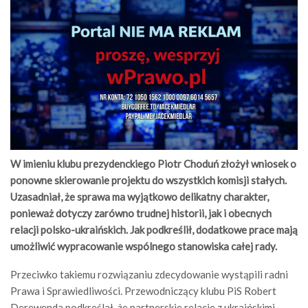
W imieniu klubu prezydenckiego Piotr Choduń złożył wniosek o
ponowne skierowanie projektu do wszystkich komisji stałych.
Uzasadniał, że sprawa ma wyjątkowo delikatny charakter,
ponieważ dotyczy zarówno trudnej historii, jak i obecnych
relacji polsko-ukraińskich. Jak podkreślił, dodatkowe prace mają
umożliwić wypracowanie wspólnego stanowiska całej rady.
Przeciwko takiemu rozwiązaniu zdecydowanie wystąpili radni
Prawa i Sprawiedliwości. Przewodniczący klubu PiS Robert
Derewenda podkreślał, że partnerskie relacje z ukraińskimi