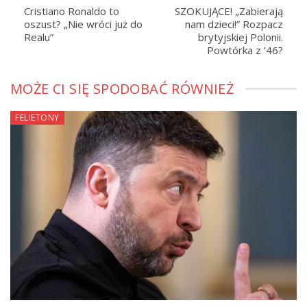
Cristiano Ronaldo to
SZOKUJĄCE! „Zabierają
oszust? „Nie wróci już do
nam dzieci!” Rozpacz
Realu”
brytyjskiej Polonii.
Powtórka z ’46?
MOŻE CI SIĘ SPODOBAĆ RÓWNIEŻ
FELIETONY