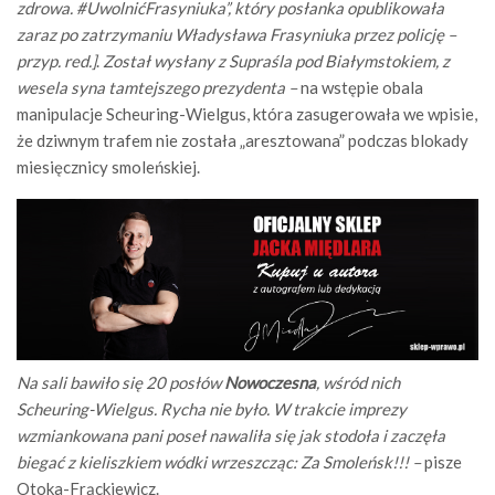
zdrowa. #UwolnićFrasyniuka”, który posłanka opublikowała
zaraz po zatrzymaniu Władysława Frasyniuka przez policję –
przyp. red.]
.
Został wysłany z Supraśla pod Białymstokiem, z
wesela syna tamtejszego prezydenta –
na wstępie obala
manipulacje Scheuring-Wielgus, która zasugerowała we wpisie,
że dziwnym trafem nie została „aresztowana” podczas blokady
miesięcznicy smoleńskiej.
Na sali bawiło się 20 posłów
Nowoczesna
, wśród nich
Scheuring-Wielgus. Rycha nie było. W trakcie imprezy
wzmiankowana pani poseł nawaliła się jak stodoła i zaczęła
biegać z kieliszkiem wódki wrzeszcząc: Za Smoleńsk!!! –
pisze
Otoka-Frąckiewicz.