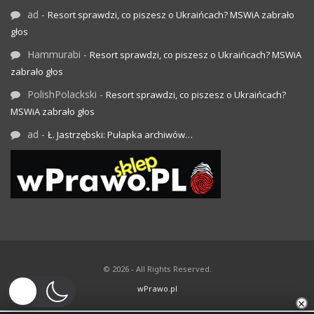
ad
-
Resort sprawdzi, co piszesz o Ukraińcach? MSWiA zabrało
głos
Hammurabi
-
Resort sprawdzi, co piszesz o Ukraińcach? MSWiA
zabrało głos
PolishPolackski
-
Resort sprawdzi, co piszesz o Ukraińcach?
MSWiA zabrało głos
ad
-
Ł. Jastrzębski: Pułapka archiwów…
© 2026 - All Rights Reserved.
wPrawo.pl
×