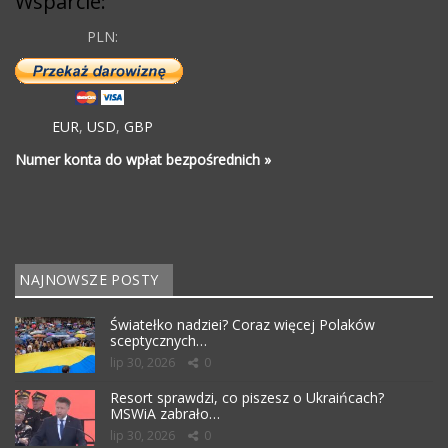
Wsparcie:
PLN:
EUR
,
USD
,
GBP
Numer konta do wpłat bezpośrednich »
NAJNOWSZE POSTY
Światełko nadziei? Coraz więcej Polaków
sceptycznych…
lip 30, 2026
0
Resort sprawdzi, co piszesz o Ukraińcach?
MSWiA zabrało…
lip 30, 2026
0