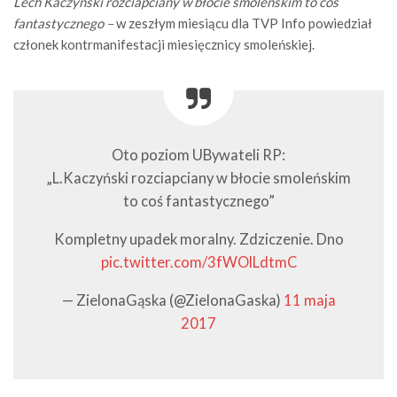
Lech Kaczyński rozciapciany w błocie smoleńskim to coś
fantastycznego –
w zeszłym miesiącu dla TVP Info powiedział
członek kontrmanifestacji miesięcznicy smoleńskiej.
Oto poziom UBywateli RP:
„L.Kaczyński rozciapciany w błocie smoleńskim
to coś fantastycznego”
Kompletny upadek moralny. Zdziczenie. Dno
pic.twitter.com/3fWOlLdtmC
— ZielonaGąska (@ZielonaGaska)
11 maja
2017