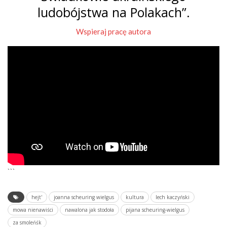
ludobójstwa na Polakach”.
Wspieraj pracę autora
```
hejt'
joanna scheuring wielgus
kultura
lech kaczyński
mowa nienawiści
nawalona jak stodoła
pijana scheuring-wielgus
za smoleńśk