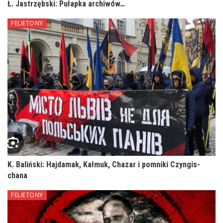
Ł. Jastrzębski: Pułapka archiwów…
FELIETONY
K. Baliński: Hajdamak, Kałmuk, Chazar i pomniki Czyngis-
chana
FELIETONY