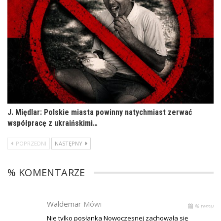
J. Międlar: Polskie miasta powinny natychmiast zerwać
współpracę z ukraińskimi…
POPRZEDNI
NASTĘPNY
% KOMENTARZE
Waldemar
Mówi
% temu
Nie tylko posłanka Nowoczesnej zachowała się