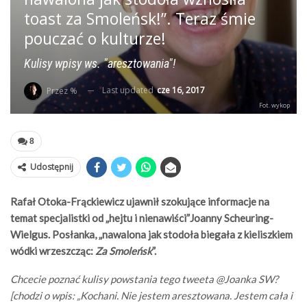
toast za Smoleńsk!”. Teraz śmie
pouczać o kulturze!
Kulisy wpisy ws. "aresztowania"!
Last updated
cze 16, 2017
Przez %
Fot. wykop
8
Udostępnij
Rafał Otoka-Frąckiewicz ujawnił szokujące informacje na
temat specjalistki od „hejtu i nienawiści”Joanny Scheuring-
Wielgus. Posłanka, „nawalona jak stodoła biegała z kieliszkiem
wódki wrzeszcząc:
Za Smoleńsk
”.
Chcecie poznać kulisy powstania tego tweeta @Joanka SW?
[chodzi o wpis: „Kochani. Nie jestem aresztowana. Jestem cała i