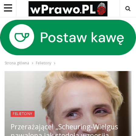
Strona główna
Felietony
FELIETONY
Przerażające! „Scheuring-Wielgus
nawalona jak stodoła wznosiła