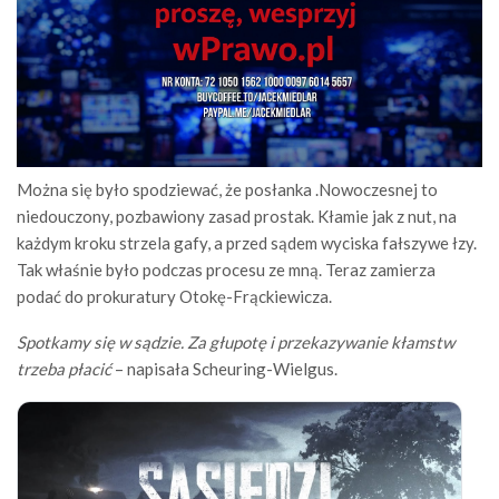
Można się było spodziewać, że posłanka .Nowoczesnej to
niedouczony, pozbawiony zasad prostak. Kłamie jak z nut, na
każdym kroku strzela gafy, a przed sądem wyciska fałszywe łzy.
Tak właśnie było podczas procesu ze mną. Teraz zamierza
podać do prokuratury Otokę-Frąckiewicza.
Spotkamy się w sądzie. Za głupotę i przekazywanie kłamstw
trzeba płacić
– napisała Scheuring-Wielgus.