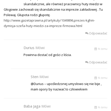
skandalicznie, ale również pracownicy huty miedzi w
Głogowie zachowali się skandalicznie na imprezie zakładowej . Tu
Polewaj. Głupota rodzi głupotę.
http://www.gazetaprawna.pl/artykuly/1049896,prezes-kghm-
dymisja-szefa-huty-miedzi-za-impreze-firmowa.html
Odpowiadać
Durius
Mówi
% temu
Powinna dostać od gości z liścia.
Odpowiadać
Sten
Mówi
% temu
@Durius – upośledzonej umysłowo się nie bije ,
mam opory by nazwać to człowiekiem
Baba Jaga
Mówi
% temu