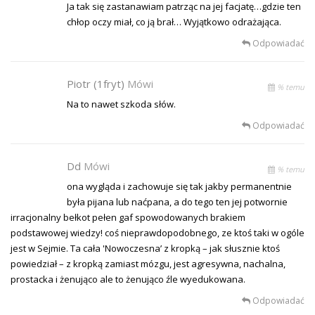
Ja tak się zastanawiam patrząc na jej facjatę…gdzie ten
chłop oczy miał, co ją brał… Wyjątkowo odrażająca.
Odpowiadać
Piotr (1fryt)
Mówi
% temu
Na to nawet szkoda słów.
Odpowiadać
Dd
Mówi
% temu
ona wygląda i zachowuje się tak jakby permanentnie
była pijana lub naćpana, a do tego ten jej potwornie
irracjonalny bełkot pełen gaf spowodowanych brakiem
podstawowej wiedzy! coś nieprawdopodobnego, ze ktoś taki w ogóle
jest w Sejmie. Ta cała 'Nowoczesna’ z kropką – jak słusznie ktoś
powiedział – z kropką zamiast mózgu, jest agresywna, nachalna,
prostacka i żenująco ale to żenująco źle wyedukowana.
Odpowiadać