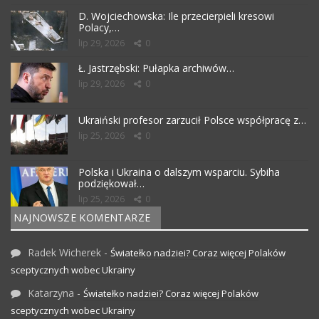
D. Wojciechowska: Ile przecierpieli kresowi
Polacy,…
lip 29, 2026
0
Ł. Jastrzębski: Pułapka archiwów…
lip 29, 2026
0
Ukraiński profesor zarzucił Polsce współpracę z…
lip 25, 2026
0
Polska i Ukraina o dalszym wsparciu. Sybiha
podziękował…
lip 25, 2026
0
NAJNOWSZE KOMENTARZE
Radek Wicherek
-
Światełko nadziei? Coraz więcej Polaków
sceptycznych wobec Ukrainy
Katarzyna
-
Światełko nadziei? Coraz więcej Polaków
sceptycznych wobec Ukrainy