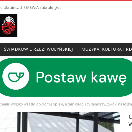
 o Ukraińcach? MSWiA zabrało głos
ŚWIADKOWIE RZEZI WOŁYŃSKIEJ
MUZYKA, KULTURA I RE
panii! Wojsko weszło do domu opieki, a tam cierpiący seniorzy, zwłoki na łóżk
W