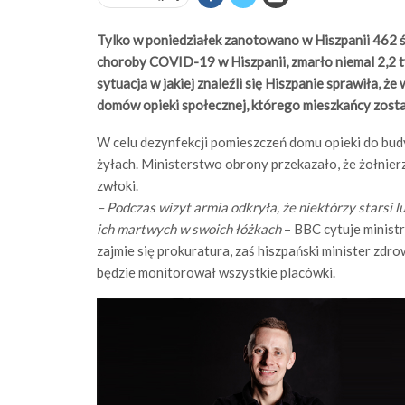
Tylko w poniedziałek zanotowano w Hiszpanii 462 ś
choroby COVID-19 w Hiszpanii, zmarło niemal 2,2 ty
sytuacja w jakiej znaleźli się Hiszpanie sprawiła, że 
domów opieki społecznej, którego mieszkańcy zosta
W celu dezynfekcji pomieszczeń domu opieki do budy
żyłach. Ministerstwo obrony przekazało, że żołnierz
zwłoki.
– Podczas wizyt armia odkryła, że niektórzy starsi 
ich martwych w swoich łóżkach
– BBC cytuje minist
zajmie się prokuratura, zaś hiszpański minister zdro
będzie monitorował wszystkie placówki.