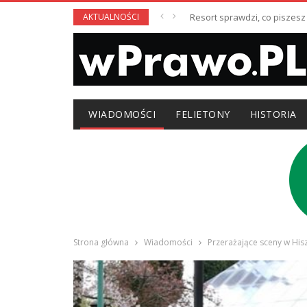
AKTUALNOŚCI
Resort sprawdzi, co piszesz
WIADOMOŚCI
FELIETONY
HISTORIA
Strona główna
Wiadomości
Przerażające sceny w Hisz