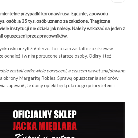
miertelne przypadki koronawirusa. Łącznie, z powodu
s. osób, a 35 tys. osób uznano za zakażone. Tragiczna
wiele instytucji nie działa jak należy. Należy wskazać na jeden z
li opuszczeni przez pracowników.
nku wkroczyli żołnierze. To co tam zastali mrozi krew w
e odnaleźli w nim porzucone starsze osoby. Odkryli też
ludzie zostali całkowicie porzuceni, a czasem nawet znajdowano
ra obrony Margaritę Robles. Sprawą opuszczenia seniorów
wia zapewnił, że domy opieki będą dla niego priorytetem i