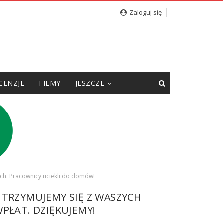
Zaloguj się
CENZJE
FILMY
JESZCZE
ach. Pracownicy uciekli do domów!
UTRZYMUJEMY SIĘ Z WASZYCH
PŁAT. DZIĘKUJEMY!