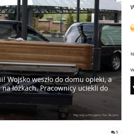
W
N
W
ii! Wojsko weszło do domu opieki, a
i na łóżkach. Pracownicy uciekli do
Pogrzeby w Hiszpanii / Fot. Reuters
5