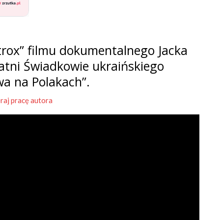
rox” filmu dokumentalnego Jacka
tatni Świadkowie ukraińskiego
wa na Polakach”.
raj pracę autora