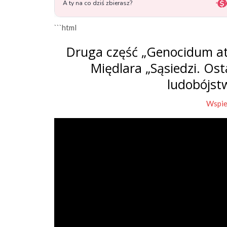
```html
Druga część „Genocidum at
Międlara „Sąsiedzi. Os
ludobójst
Wspie