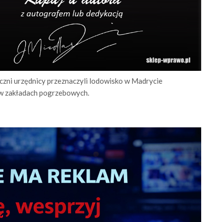
czni urzędnicy przeznaczyli lodowisko w Madrycie
 w zakładach pogrzebowych.