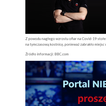
Z powodu nagłego wzrostu ofiar na Covid-19 stołe
na tymczasową kostnicę, ponieważ zabrakło miejsc
Źródło informacji: BBC.com