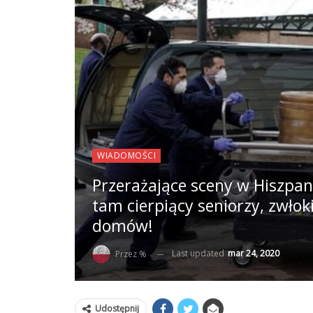
WIADOMOŚCI
Przerażające sceny w Hiszpan
tam cierpiący seniorzy, zwłok
domów!
Last updated
mar 24, 2020
Przez %
Udostępnij