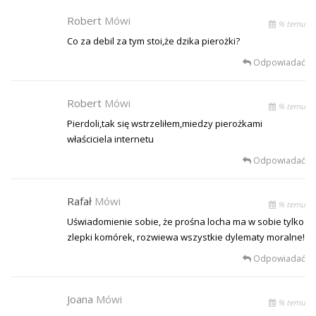
Robert
Mówi
% temu
Co za debil za tym stoi,że dzika pierożki?
Odpowiadać
Robert
Mówi
% temu
Pierdoli,tak się wstrzeliłem,miedzy pierożkami
właściciela internetu
Odpowiadać
Rafał
Mówi
% temu
Uświadomienie sobie, że prośna locha ma w sobie tylko
zlepki komórek, rozwiewa wszystkie dylematy moralne!
Odpowiadać
Joana
Mówi
% temu