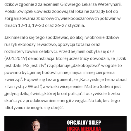
dzików zgodnie z zaleceniem Głównego Lekarza Weterynarii.
Polski Związek Łowiecki zobowiązał lokalne zarządy kół do
zorganizowania zbiorowych, wielkoobszarowych polowań w
dniach 12-13, 19-20 oraz 26-27 stycznia.
Jak należało się tego spodziewać, do akcji w obronie dzików
ruszyli ekolodzy, lewactwo, opozycja totalna oraz
rozhisteryzowani celebryci. Przed Sejmem odbyła się dziś
(9.01.2019) demonstracja, której uczestnicy dowodzili, że „Dzik
jest dziki, PiS jest zły”, rząd planuje „dzikobójstwo”, w ogóle to
powinno być „mniej hodowli, mniej mięsa i mniej cierpienia
zwierząt”. Pojawił się też argument, że „Kaczyński je teraz obiad
z faszystą z Włoch”, a włoski wicepremier Matteo Salvini jest
„jedyną dziką świnią, której broni policja”. I oczywiście trzeba
skończyć z produkowaniem energii z węgla. No tak, bez tego
idiotyzmu nie mogło się obejść.