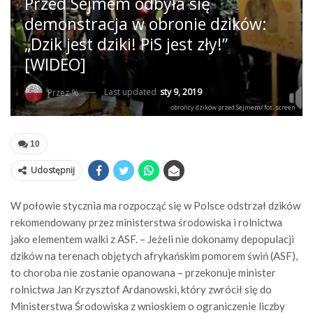
Przed Sejmem odbyła się
demonstracja w obronie dzików:
„Dzik jest dziki! PiS jest zły!”
[WIDEO]
Last updated
sty 9, 2019
Przez %
obrońcy dzików przed Sejmem/ fot. screen
10
Udostępnij
W połowie stycznia ma rozpocząć się w Polsce odstrzał dzików
rekomendowany przez ministerstwa środowiska i rolnictwa
jako elementem walki z ASF. – Jeżeli nie dokonamy depopulacji
dzików na terenach objętych afrykańskim pomorem świń (ASF),
to choroba nie zostanie opanowana – przekonuje minister
rolnictwa Jan Krzysztof Ardanowski, który zwrócił się do
Ministerstwa Środowiska z wnioskiem o ograniczenie liczby