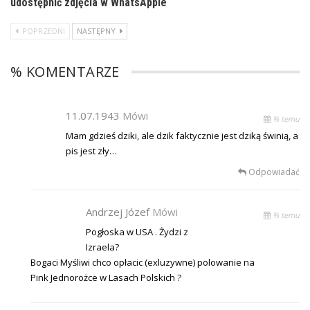
udostępnić zdjęcia w WhatsAppie
POPRZEDNI
NASTĘPNY
% KOMENTARZE
11.07.1943
Mówi
% temu
Mam gdzieś dziki, ale dzik faktycznie jest dziką świnią, a
pis jest zły…
Odpowiadać
Andrzej Józef
Mówi
% temu
Pogłoska w USA . Żydzi z
Izraela?
Bogaci Myśliwi chco opłacic (exluzywne) polowanie na
Pink Jednorożce w Lasach Polskich ?