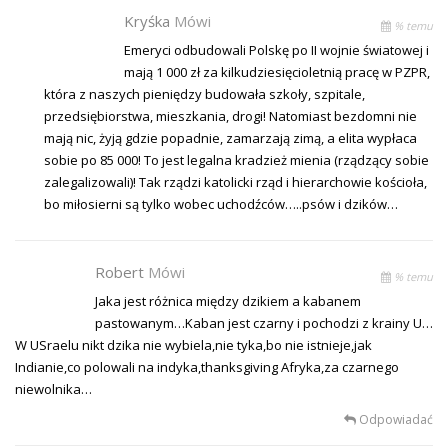
Kryśka
Mówi
% temu
Emeryci odbudowali Polskę po II wojnie światowej i
mają 1 000 zł za kilkudziesięcioletnią pracę w PZPR,
która z naszych pieniędzy budowała szkoły, szpitale,
przedsiębiorstwa, mieszkania, drogi! Natomiast bezdomni nie
mają nic, żyją gdzie popadnie, zamarzają zimą, a elita wypłaca
sobie po 85 000! To jest legalna kradzież mienia (rządzący sobie
zalegalizowali)! Tak rządzi katolicki rząd i hierarchowie kościoła,
bo miłosierni są tylko wobec uchodźców…..psów i dzików…
Robert
Mówi
% temu
Jaka jest różnica między dzikiem a kabanem
pastowanym…Kaban jest czarny i pochodzi z krainy U…
W USraelu nikt dzika nie wybiela,nie tyka,bo nie istnieje,jak
Indianie,co polowali na indyka,thanksgiving Afryka,za czarnego
niewolnika…
Odpowiadać