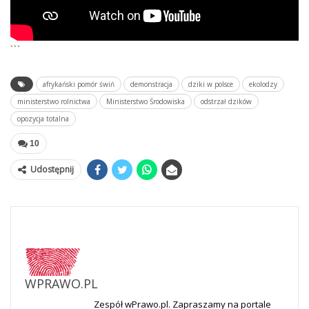
```
afrykański pomór świń
demonstracja
dziki w polsce
ekolodzy
ministerstwo rolnictwa
Ministerstwo Środowiska
odstrzał dzików
opozycja totalna
10
Udostępnij
WPRAWO.PL
Zespół wPrawo.pl. Zapraszamy na portale