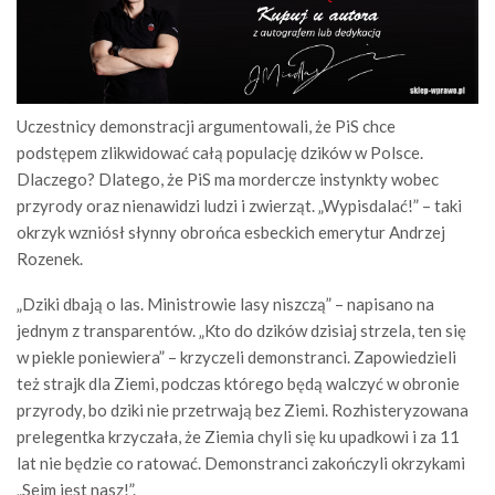
Uczestnicy demonstracji argumentowali, że PiS chce
podstępem zlikwidować całą populację dzików w Polsce.
Dlaczego? Dlatego, że PiS ma mordercze instynkty wobec
przyrody oraz nienawidzi ludzi i zwierząt. „Wypisdalać!” – taki
okrzyk wzniósł słynny obrońca esbeckich emerytur Andrzej
Rozenek.
„Dziki dbają o las. Ministrowie lasy niszczą” – napisano na
jednym z transparentów. „Kto do dzików dzisiaj strzela, ten się
w piekle poniewiera” – krzyczeli demonstranci. Zapowiedzieli
też strajk dla Ziemi, podczas którego będą walczyć w obronie
przyrody, bo dziki nie przetrwają bez Ziemi. Rozhisteryzowana
prelegentka krzyczała, że Ziemia chyli się ku upadkowi i za 11
lat nie będzie co ratować. Demonstranci zakończyli okrzykami
„Sejm jest nasz!”.