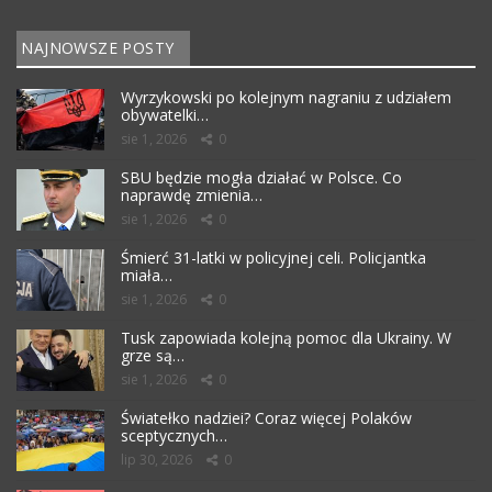
NAJNOWSZE POSTY
Wyrzykowski po kolejnym nagraniu z udziałem
obywatelki…
sie 1, 2026
0
SBU będzie mogła działać w Polsce. Co
naprawdę zmienia…
sie 1, 2026
0
Śmierć 31-latki w policyjnej celi. Policjantka
miała…
sie 1, 2026
0
Tusk zapowiada kolejną pomoc dla Ukrainy. W
grze są…
sie 1, 2026
0
Światełko nadziei? Coraz więcej Polaków
sceptycznych…
lip 30, 2026
0