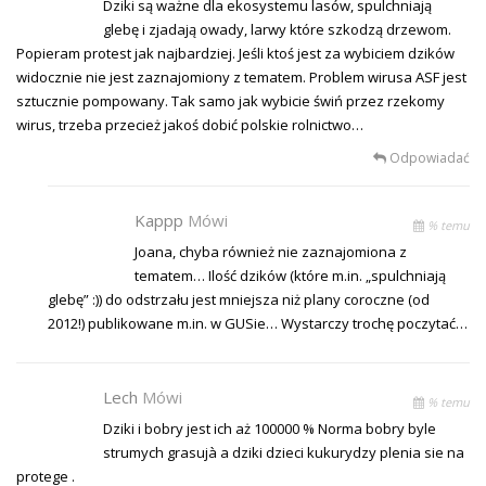
Dziki są ważne dla ekosystemu lasów, spulchniają
glebę i zjadają owady, larwy które szkodzą drzewom.
Popieram protest jak najbardziej. Jeśli ktoś jest za wybiciem dzików
widocznie nie jest zaznajomiony z tematem. Problem wirusa ASF jest
sztucznie pompowany. Tak samo jak wybicie świń przez rzekomy
wirus, trzeba przecież jakoś dobić polskie rolnictwo…
Odpowiadać
Kappp
Mówi
% temu
Joana, chyba również nie zaznajomiona z
tematem… Ilość dzików (które m.in. „spulchniają
glebę” :)) do odstrzału jest mniejsza niż plany coroczne (od
2012!) publikowane m.in. w GUSie… Wystarczy trochę poczytać…
Lech
Mówi
% temu
Dziki i bobry jest ich aż 100000 % Norma bobry byle
strumych grasujà a dziki dzieci kukurydzy plenia sie na
protege .