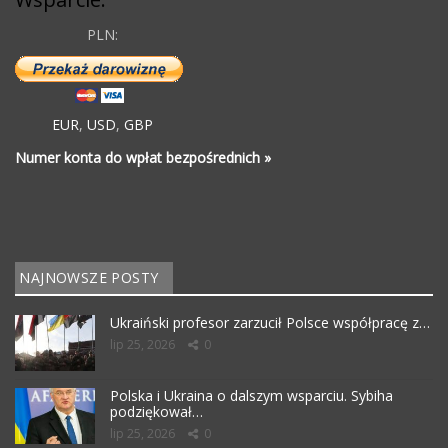
PLN:
EUR
,
USD
,
GBP
Numer konta do wpłat bezpośrednich »
NAJNOWSZE POSTY
Ukraiński profesor zarzucił Polsce współpracę z…
lip 25, 2026
0
Polska i Ukraina o dalszym wsparciu. Sybiha
podziękował…
lip 25, 2026
0