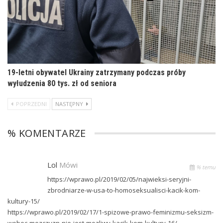
19-letni obywatel Ukrainy zatrzymany podczas próby
wyłudzenia 80 tys. zł od seniora
POPRZEDNI
NASTĘPNY
% KOMENTARZE
Lol
Mówi
% temu
https://wprawo.pl/2019/02/05/najwieksi-seryjni-
zbrodniarze-w-usa-to-homoseksualisci-kacik-kom-
kultury-15/
https://wprawo.pl/2019/02/17/1-spizowe-prawo-feminizmu-seksizm-
wobec-mezczyzn-nie-jest-mozliwy-kacik-kom-kultury-16/