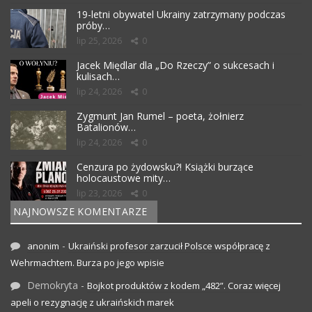
19-letni obywatel Ukrainy zatrzymany podczas
próby…
lip 25, 2026
0
Jacek Międlar dla „Do Rzeczy” o sukcesach i
kulisach…
lip 24, 2026
0
Zygmunt Jan Rumel – poeta, żołnierz
Batalionów…
lip 24, 2026
0
Cenzura po żydowsku?! Książki burzące
holocaustowe mity…
lip 23, 2026
0
NAJNOWSZE KOMENTARZE
-
anonim
Ukraiński profesor zarzucił Polsce współpracę z
Wehrmachtem. Burza po jego wpisie
Demokryta
-
Bojkot produktów z kodem „482”. Coraz więcej
apeli o rezygnację z ukraińskich marek