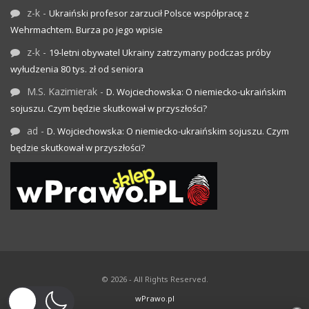
z-k
-
Ukraiński profesor zarzucił Polsce współpracę z
Wehrmachtem. Burza po jego wpisie
z-k
-
19-letni obywatel Ukrainy zatrzymany podczas próby
wyłudzenia 80 tys. zł od seniora
M.S. Kazimierak
-
D. Wojciechowska: O niemiecko-ukraińskim
sojuszu. Czym będzie skutkował w przyszłości?
ad
-
D. Wojciechowska: O niemiecko-ukraińskim sojuszu. Czym
będzie skutkował w przyszłości?
© 2026 - All Rights Reserved.
wPrawo.pl