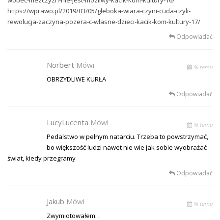
https://wprawo.pl/2019/03/05/gleboka-wiara-czyni-cuda-czyli-
rewolucja-zaczyna-pozera-c-wlasne-dzieci-kacik-kom-kultury-17/
Odpowiadać
Norbert
Mówi
% temu
OBRZYDLIWE KURŁA
Odpowiadać
LucyLucenta
Mówi
% temu
Pedalstwo w pełnym natarciu. Trzeba to powstrzymać,
bo większość ludzi nawet nie wie jak sobie wyobrażać
świat, kiedy przegramy
Odpowiadać
Jakub
Mówi
% temu
Zwymiotowałem…