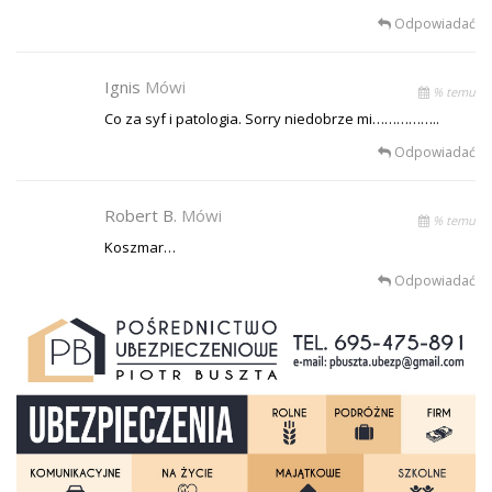
Odpowiadać
Ignis
Mówi
% temu
Co za syf i patologia. Sorry niedobrze mi……………..
Odpowiadać
Robert B.
Mówi
% temu
Koszmar…
Odpowiadać