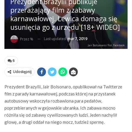
Prezydent Brazylii publikuje
przerażający film z zabawy
karnawałowej. Lewica domaga się
usunięcia go z urzędu [18+ WIDEO]
Last updated
mar 7, 2019
Przez %
Jair Bolsanaro / Fot. Facebook
6
Udostępnij
Prezydent Brazylii, Jair Bolsonaro, opublikował na Twitterze
film z parady karnawałowej, podczas której na przystanek
autobusowy wskoczyła rozbawiona para pedałów,
poprzebieranych w gejowskie ubranka. Ich zabawa mocno
różniła się od zabawy cywilizowanych ludzi. Jeden nachylił
głowę, a drugi oddał na niego mocz, tudzież spermę.