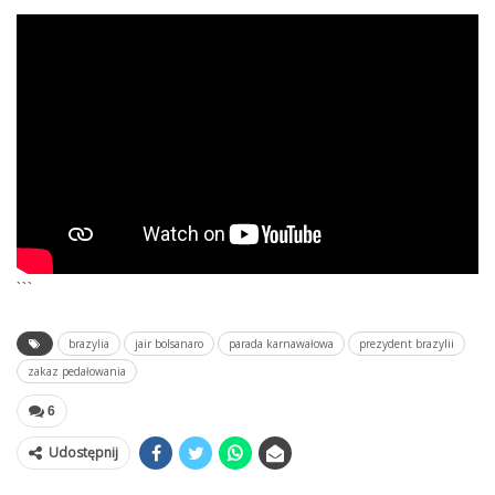
```
brazylia
jair bolsanaro
parada karnawałowa
prezydent brazylii
zakaz pedałowania
6
Udostępnij