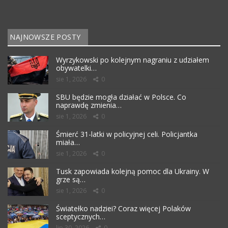
NAJNOWSZE POSTY
Wyrzykowski po kolejnym nagraniu z udziałem
obywatelki…
sie 1, 2026
0
SBU będzie mogła działać w Polsce. Co
naprawdę zmienia…
sie 1, 2026
0
Śmierć 31-latki w policyjnej celi. Policjantka
miała…
sie 1, 2026
0
Tusk zapowiada kolejną pomoc dla Ukrainy. W
grze są…
sie 1, 2026
0
Światełko nadziei? Coraz więcej Polaków
sceptycznych…
lip 30, 2026
0