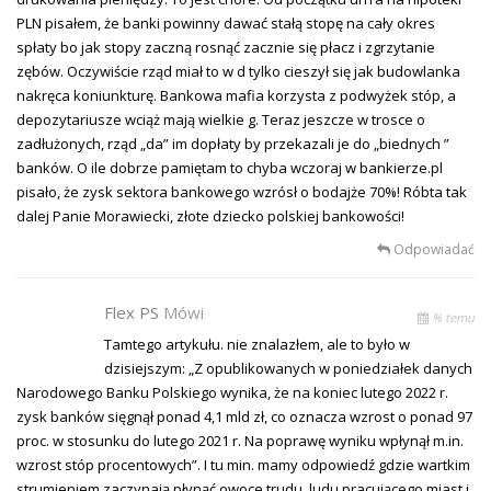
PLN pisałem, że banki powinny dawać stałą stopę na cały okres
spłaty bo jak stopy zaczną rosnąć zacznie się płacz i zgrzytanie
zębów. Oczywiście rząd miał to w d tylko cieszył się jak budowlanka
nakręca koniunkturę. Bankowa mafia korzysta z podwyżek stóp, a
depozytariusze wciąż mają wielkie g. Teraz jeszcze w trosce o
zadłużonych, rząd „da” im dopłaty by przekazali je do „biednych ”
banków. O ile dobrze pamiętam to chyba wczoraj w bankierze.pl
pisało, że zysk sektora bankowego wzrósł o bodajże 70%! Róbta tak
dalej Panie Morawiecki, złote dziecko polskiej bankowości!
Odpowiadać
Flex PS
Mówi
% temu
Tamtego artykułu. nie znalazłem, ale to było w
dzisiejszym: „Z opublikowanych w poniedziałek danych
Narodowego Banku Polskiego wynika, że na koniec lutego 2022 r.
zysk banków sięgnął ponad 4,1 mld zł, co oznacza wzrost o ponad 97
proc. w stosunku do lutego 2021 r. Na poprawę wyniku wpłynął m.in.
wzrost stóp procentowych”. I tu min. mamy odpowiedź gdzie wartkim
strumieniem zaczynają płynąć owoce trudu, ludu pracującego miast i