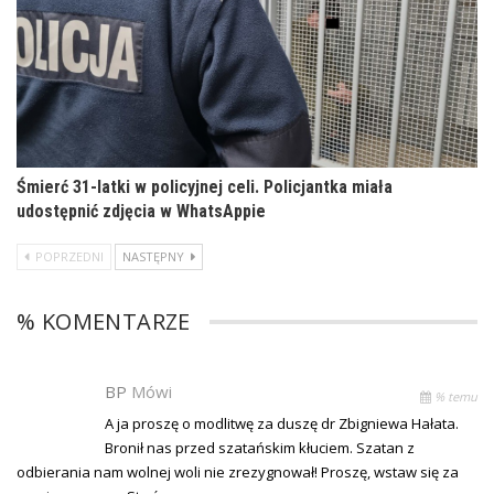
Śmierć 31-latki w policyjnej celi. Policjantka miała
udostępnić zdjęcia w WhatsAppie
POPRZEDNI
NASTĘPNY
% KOMENTARZE
BP
Mówi
% temu
A ja proszę o modlitwę za duszę dr Zbigniewa Hałata.
Bronił nas przed szatańskim kłuciem. Szatan z
odbierania nam wolnej woli nie zrezygnował! Proszę, wstaw się za