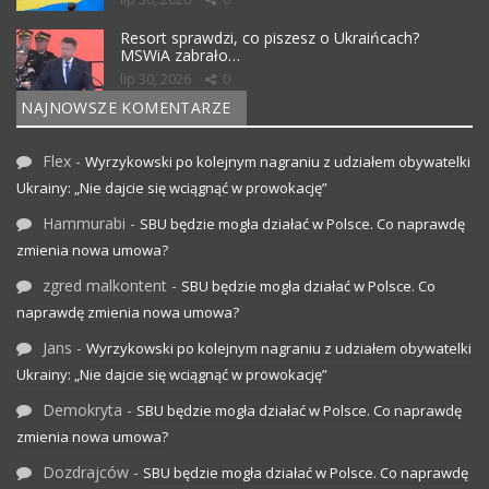
Resort sprawdzi, co piszesz o Ukraińcach?
MSWiA zabrało…
lip 30, 2026
0
NAJNOWSZE KOMENTARZE
Flex
-
Wyrzykowski po kolejnym nagraniu z udziałem obywatelki
Ukrainy: „Nie dajcie się wciągnąć w prowokację”
Hammurabi
-
SBU będzie mogła działać w Polsce. Co naprawdę
zmienia nowa umowa?
zgred malkontent
-
SBU będzie mogła działać w Polsce. Co
naprawdę zmienia nowa umowa?
Jans
-
Wyrzykowski po kolejnym nagraniu z udziałem obywatelki
Ukrainy: „Nie dajcie się wciągnąć w prowokację”
Demokryta
-
SBU będzie mogła działać w Polsce. Co naprawdę
zmienia nowa umowa?
Dozdrajców
-
SBU będzie mogła działać w Polsce. Co naprawdę