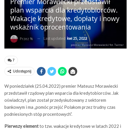
Premier Morawiecki przedstawił
plan wsparcia dla kredytobiorców.
Wakacje kredytowe, dopłaty i nowy
wskaźnik oprocentowania
Last updated
kwi 25, 2022
Przez %
premier Mateusz Morawiecki/ fot. Twitter
7
Udostępnij
W poniedziałek (25.04.2022) premier Mateusz Morawiecki
przedstawił rządowy plan wsparcia dla kredytobiorców. Jak
oświadczył, plan został przedyskutowany z sektorem
bankowym i ma „pomóc przejść Polakom przez trudny czas
podniesionych stóp procentowych”.
Pierwszy element
to tzw. wakacje kredytowe w latach 2022 i