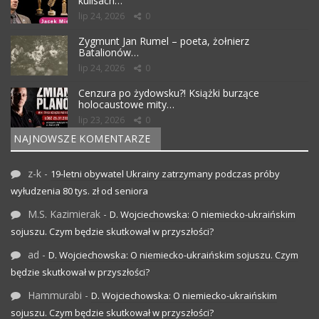
kulisach…
lip 24, 2026
0
Zygmunt Jan Rumel – poeta, żołnierz
Batalionów…
lip 24, 2026
0
Cenzura po żydowsku?! Książki burzące
holocaustowe mity…
lip 23, 2026
0
NAJNOWSZE KOMENTARZE
z-k
-
19-letni obywatel Ukrainy zatrzymany podczas próby
wyłudzenia 80 tys. zł od seniora
M.S. Kazimierak
-
D. Wojciechowska: O niemiecko-ukraińskim
sojuszu. Czym będzie skutkował w przyszłości?
ad
-
D. Wojciechowska: O niemiecko-ukraińskim sojuszu. Czym
będzie skutkował w przyszłości?
Hammurabi
-
D. Wojciechowska: O niemiecko-ukraińskim
sojuszu. Czym będzie skutkował w przyszłości?