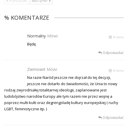
POPRZEDNI
NASTĘPNY
% KOMENTARZE
Normalny
Mówi
% temu
Będę.
Odpowiadać
Ziemowit
Mówi
% temu
Na razie Naród jeszcze nie dojrzał do tej decyzji,
jeszcze nie dotarło do świadomości, że Unia to nowy
rodzaj zwyrodniałej totalitarnej ideologii, zaplanowane jest
ludobójstwo narodów Europy ale tym razem nie przez wojnę a
poprzez multi-kulti oraz degrengoladę kultury europejskiej ( ruchy
LGBT, feministyczne itp. )
Odpowiadać