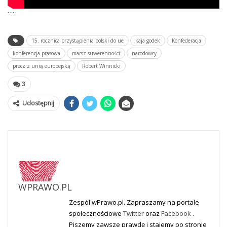
```
15. rocznica przystąpienia polski do ue
kaja godek
Konfederacja
konferencja prasowa
marsz suwerenności
narodowcy
precz z unią europejską
Robert Winnicki
3
Udostępnij
WPRAWO.PL
Zespół wPrawo.pl. Zapraszamy na portale
społecznościowe
Twitter
oraz
Facebook
.
Piszemy zawsze prawdę i stajemy po stronie