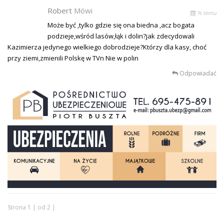
Robert
Mówi
% temu
Może być ,tylko gdzie się ona biedna ,acz bogata
podzieje,wśród lasów,łąk i dolin?jak zdecydowali
Kazimierza jedynego wielkiego dobrodzieje?Którzy dla kasy, choć
przy ziemi,zmienili Polskę w TVn Nie w polin
Odpowiadać
Strona 1 | od 2 |