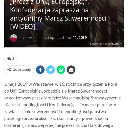
„Precz z Unią Europejską”.
Konfederacja zaprasza na
antyunijny Marsz Suwerenności
[WIDEO]
Last updated
mar 11, 2019
Przez %
Konfederacja/ fot. twitter
3
Udostępnij
1 maja 2019 w Warszawie, w 15. rocznicę przyłączenia Polski
do Unii Europejskiej, odbędzie się Marsz Suwerenności
organizowany przez Młodzież Wszechpolską, Stowarzyszenie
Marsz Niepodległości i Konfederację. – To marsz przeciwko
zawłaszczaniu suwerenności i niepodległości państwa
polskiego przez brukselskich komisarzy – powiedział na
konferencji prasowej w Sejmie prezes Ruchu Narodowego