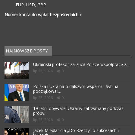
EUR
,
USD
,
GBP
Numer konta do wpłat bezpośrednich »
NAJNOWSZE POSTY
Ukraiński profesor zarzucił Polsce współpracę z…
lip 25, 2026
0
Polska i Ukraina o dalszym wsparciu. Sybiha
podziękował…
lip 25, 2026
0
19-letni obywatel Ukrainy zatrzymany podczas
próby…
lip 25, 2026
0
Jacek Międlar dla „Do Rzeczy” o sukcesach i