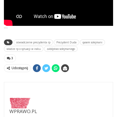
```
oświadczenie prezydenta rp
Prezydent Duda
qasem solejmani
władze rp o sytuacji w iraku
zabójstwo solejmaniego
3
Udostępnij
WPRAWO.PL