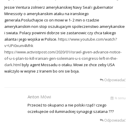
Jessie Ventura zolnierz amerykanskiej Navy Seal i gubernator
Minessoty o amerykanskim ataku na iranskiego
generala.Posluchajcie co on mowi w 1- 2 min o rzadzie
amerykanskim non stop oszukujacym spoleczenstwo amerykanskie
i swiata. Polacy powinni dobrze sie zastanowic czy chca takiego
alianta i jego wojska w Polsce.
https://www.youtube.com/watch?
v=UPi0xum4Mhk
https://www.activistpost.com/2020/01/israel-given-advance-notice-
of-u-s-plan-to-kill-iranian-gen-soleimani-u-s-congress-left-in-the-
dark.html
byly agent Mossadu o otaku. Mowi ze chce zeby USA
walczylo w wojnie z Iranem bo oni sie boja.
Odpowiadać
Anton
Mówi
% temu
Przecież to okupanci a nie polski rząd ! czego
oczekujecie od iluminackiej synagogi szatana ???
Odpowiadać