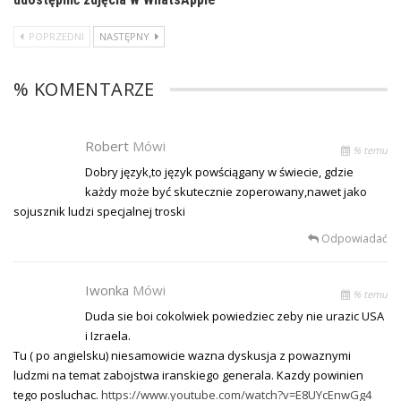
POPRZEDNI
NASTĘPNY
% KOMENTARZE
Robert
Mówi
% temu
Dobry język,to język powściągany w świecie, gdzie
każdy może być skutecznie zoperowany,nawet jako
sojusznik ludzi specjalnej troski
Odpowiadać
Iwonka
Mówi
% temu
Duda sie boi cokolwiek powiedziec zeby nie urazic USA
i Izraela.
Tu ( po angielsku) niesamowicie wazna dyskusja z powaznymi
ludzmi na temat zabojstwa iranskiego generala. Kazdy powinien
tego posluchac.
https://www.youtube.com/watch?v=E8UYcEnwGg4