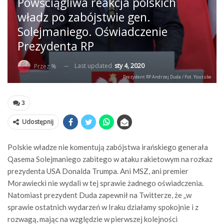
Powściągliwa reakcja polskich
władz po zabójstwie gen.
Solejmaniego. Oświadczenie
Prezydenta RP
Last updated
sty 4, 2020
Przez %
Prezydent RP Andrzej Duda / Fot. Youtube
3
Udostępnij
Polskie władze nie komentują zabójstwa irańskiego generała
Qasema Solejmaniego zabitego w ataku rakietowym na rozkaz
prezydenta USA Donalda Trumpa. Ani MSZ, ani premier
Morawiecki nie wydali w tej sprawie żadnego oświadczenia.
Natomiast prezydent Duda zapewnił na Twitterze, że „w
sprawie ostatnich wydarzeń w Iraku działamy spokojnie i z
rozwagą, mając na względzie w pierwszej kolejności