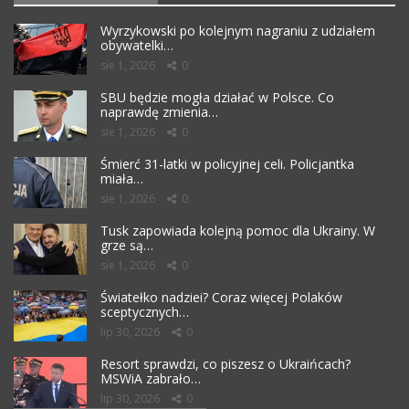
Wyrzykowski po kolejnym nagraniu z udziałem
obywatelki…
sie 1, 2026
0
SBU będzie mogła działać w Polsce. Co
naprawdę zmienia…
sie 1, 2026
0
Śmierć 31-latki w policyjnej celi. Policjantka
miała…
sie 1, 2026
0
Tusk zapowiada kolejną pomoc dla Ukrainy. W
grze są…
sie 1, 2026
0
Światełko nadziei? Coraz więcej Polaków
sceptycznych…
lip 30, 2026
0
Resort sprawdzi, co piszesz o Ukraińcach?
MSWiA zabrało…
lip 30, 2026
0