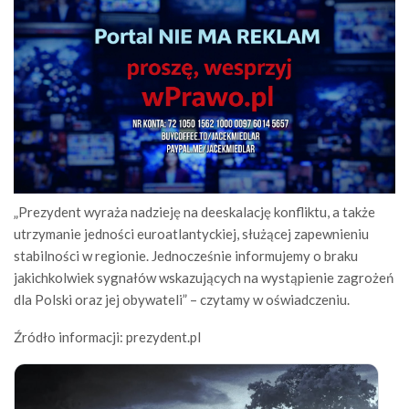
„Prezydent wyraża nadzieję na deeskalację konfliktu, a także
utrzymanie jedności euroatlantyckiej, służącej zapewnieniu
stabilności w regionie. Jednocześnie informujemy o braku
jakichkolwiek sygnałów wskazujących na wystąpienie zagrożeń
dla Polski oraz jej obywateli” – czytamy w oświadczeniu.
Źródło informacji: prezydent.pl