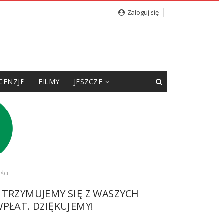
Zaloguj się
CENZJE
FILMY
JESZCZE
ści
UTRZYMUJEMY SIĘ Z WASZYCH
PŁAT. DZIĘKUJEMY!