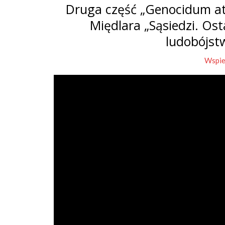
Druga część „Genocidum at
Międlara „Sąsiedzi. Os
ludobójst
Wspie