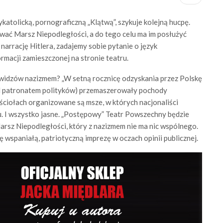
atolicką, pornograficzną „Klątwą”, szykuje kolejną hucpę.
wać Marsz Niepodległości, a do tego celu ma im posłużyć
 narrację Hitlera, zadajemy sobie pytanie o język
rmacji zamieszczonej na stronie teatru.
idzów nazizmem? „W setną rocznicę odzyskania przez Polskę
pod patronatem polityków) przemaszerowały pochody
ściołach organizowane są msze, w których nacjonaliści
u. I wszystko jasne. „Postępowy” Teatr Powszechny będzie
sz Niepodległości, który z nazizmem nie ma nic wspólnego.
 wspaniałą, patriotyczną imprezę w oczach opinii publicznej.