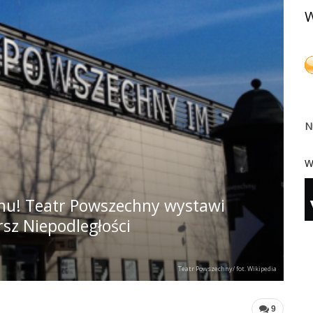
W
N
W
mu! Teatr Powszechny wystawi
sz Niepodległości
Teatr Powszechny/ fot. Wikipedia
9