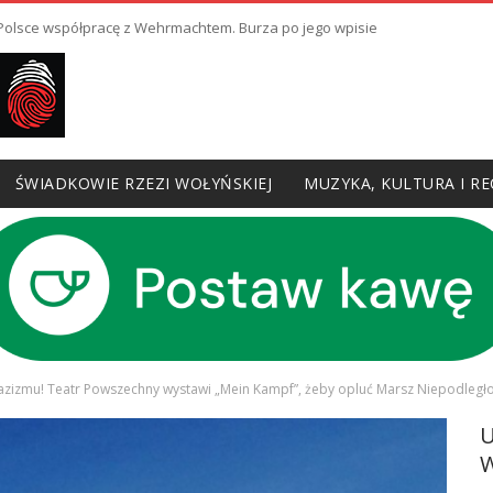
ł Polsce współpracę z Wehrmachtem. Burza po jego wpisie
ŚWIADKOWIE RZEZI WOŁYŃSKIEJ
MUZYKA, KULTURA I RE
zizmu! Teatr Powszechny wystawi „Mein Kampf”, żeby opluć Marsz Niepodległo
W