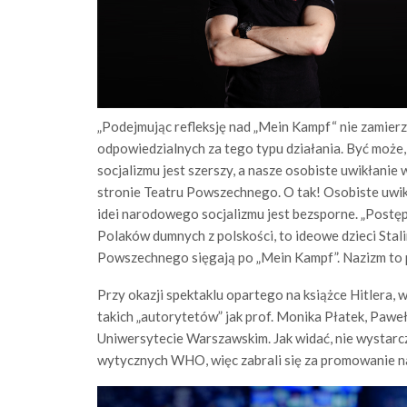
„Podejmując refleksję nad „Mein Kampf“ nie zamier
odpowiedzialnych za tego typu działania. Być może
socjalizmu jest szerszy, a nasze osobiste uwikłanie
stronie Teatru Powszechnego. O tak! Osobiste uwi
idei narodowego socjalizmu jest bezsporne. „Post
Polaków dumnych z polskości, to ideowe dzieci Stalin
Powszechnego sięgają po „Mein Kampf”. Nazizm to p
Przy okazji spektaklu opartego na książce Hitlera,
takich „autorytetów” jak prof. Monika Płatek, Pawe
Uniwersytecie Warszawskim. Jak widać, nie wystarc
wytycznych WHO, więc zabrali się za promowanie na