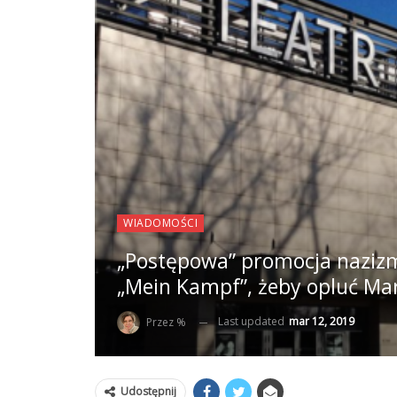
WIADOMOŚCI
„Postępowa” promocja naziz
„Mein Kampf”, żeby opluć Mar
Last updated
mar 12, 2019
Przez %
Udostępnij