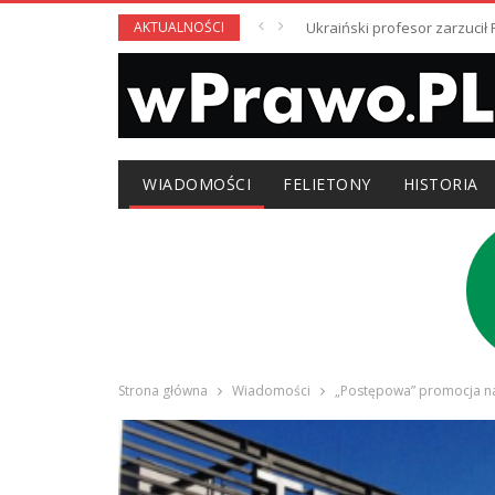
AKTUALNOŚCI
Ukraiński profesor zarzuci
WIADOMOŚCI
FELIETONY
HISTORIA
Strona główna
Wiadomości
„Postępowa” promocja na