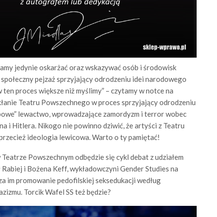
zamy jedynie oskarżać oraz wskazywać osób i środowisk
, społeczny pejzaż sprzyjający odrodzeniu idei narodowego
 w ten proces większe niż myślimy” – czytamy w notce na
kłanie Teatru Powszechnego w proces sprzyjający odrodzeniu
ępowe” lewactwo, wprowadzające zamordyzm i terror wobec
a i Hitlera. Nikogo nie powinno dziwić, że artyści z Teatru
rzecież ideologia lewicowa. Warto o ty pamiętać!
 w Teatrze Powszechnym odbędzie się cykl debat z udziałem
ł Rabiej i Bożena Keff, wykładowczyni Gender Studies na
za im promowanie pedofilskiej seksedukacji według
zizmu. Torcik Wafel SS też będzie?