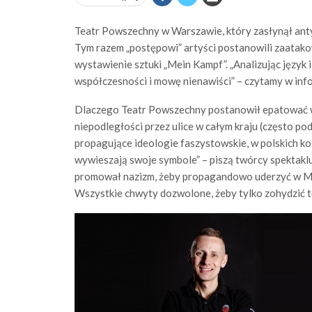
Teatr Powszechny w Warszawie, który zasłynął antyk
Tym razem „postępowi” artyści postanowili zaatako
wystawienie sztuki „Mein Kampf”. „Analizując język i
współczesności i mowę nienawiści” – czytamy w info
Dlaczego Teatr Powszechny postanowił epatować w
niepodległości przez ulice w całym kraju (często 
propagujące ideologie faszystowskie, w polskich ko
wywieszają swoje symbole” – piszą twórcy spektakl
promował nazizm, żeby propagandowo uderzyć w Mar
Wszystkie chwyty dozwolone, żeby tylko zohydzić tę