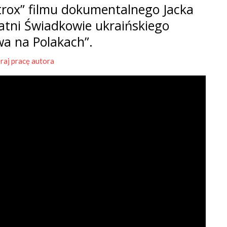
rox” filmu dokumentalnego Jacka
tatni Świadkowie ukraińskiego
wa na Polakach”.
raj pracę autora