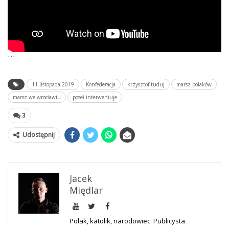
```
11 listopada 2019
Konfederacja
krzysztof tuduj
marsz polaków
marsz we wrocławiu
poseł interweniuje
3
Udostępnij
Jacek
Międlar
Polak, katolik, narodowiec. Publicysta