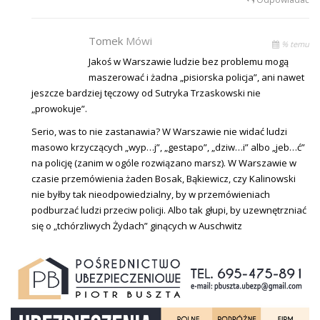
Tomek
Mówi
% temu
Jakoś w Warszawie ludzie bez problemu mogą
maszerować i żadna „pisiorska policja”, ani nawet
jeszcze bardziej tęczowy od Sutryka Trzaskowski nie
„prowokuje”.
Serio, was to nie zastanawia? W Warszawie nie widać ludzi
masowo krzyczących „wyp…j”, „gestapo”, „dziw…i” albo „jeb…ć”
na policję (zanim w ogóle rozwiązano marsz). W Warszawie w
czasie przemówienia żaden Bosak, Bąkiewicz, czy Kalinowski
nie byłby tak nieodpowiedzialny, by w przemówieniach
podburzać ludzi przeciw policji. Albo tak głupi, by uzewnętrzniać
się o „tchórzliwych Żydach” ginących w Auschwitz