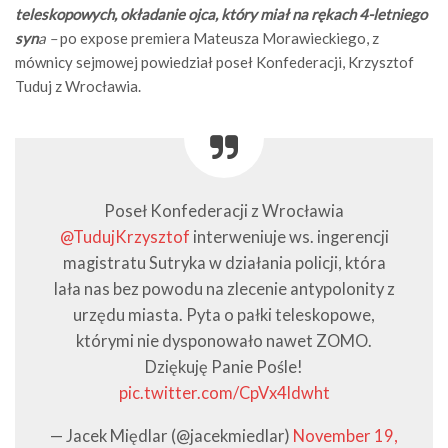
teleskopowych, okładanie ojca, który miał na rękach 4-letniego
syn
a –
po expose premiera Mateusza Morawieckiego, z
mównicy sejmowej powiedział poseł Konfederacji, Krzysztof
Tuduj z Wrocławia.
Poseł Konfederacji z Wrocławia
@TudujKrzysztof
interweniuje ws. ingerencji
magistratu Sutryka w działania policji, która
lała nas bez powodu na zlecenie antypolonity z
urzędu miasta. Pyta o pałki teleskopowe,
którymi nie dysponowało nawet ZOMO.
Dziękuję Panie Pośle!
pic.twitter.com/CpVx4ldwht
— Jacek Międlar (@jacekmiedlar)
November 19,