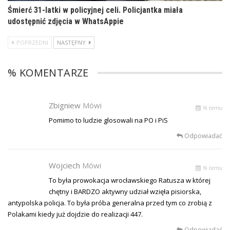
Śmierć 31-latki w policyjnej celi. Policjantka miała
udostępnić zdjęcia w WhatsAppie
POPRZEDNI
NASTĘPNY
% KOMENTARZE
Zbigniew
Mówi
% temu
Pomimo to ludzie glosowali na PO i PiS
Odpowiadać
Wojciech
Mówi
% temu
To była prowokacja wrocławskiego Ratusza w której
chętny i BARDZO aktywny udział wzięła pisiorska,
antypolska policja. To była próba generalna przed tym co zrobią z
Polakami kiedy już dojdzie do realizacji 447.
Odpowiadać