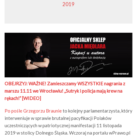
2019
OBEJRZYJ:
WAŻNE! Zamieszczamy WSZYSTKIE nagrania z
marszu 11.11 we Wrocławiu! „Sutryk i policja mają krew na
rękach!” [WIDEO]
Po pośle Grzegorzu Braunie
to kolejny parlamentarzysta, który
interweniuje w sprawie brutalnej pacyfikacji Polaków
uczestniczących w patriotycznej manifestacji 11 listopada
2019 w stolicy Dolnego Śląska. Wczoraj na portalu wPrawo.pl