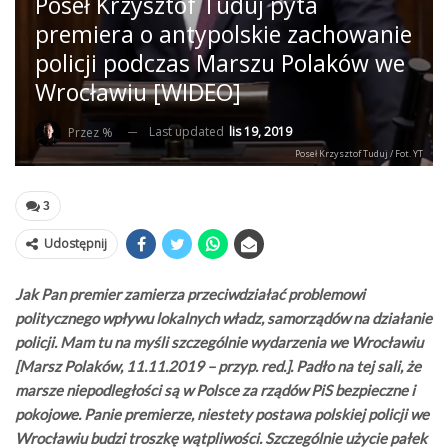
Poseł Krzysztof Tuduj pyta
premiera o antypolskie zachowanie
policji podczas Marszu Polaków we
Wrocławiu [WIDEO]
Last updated
lis 19, 2019
Przez %
Poseł Krzysztof Tuduj / Fot. YT
3
Udostępnij
Jak Pan premier zamierza przeciwdziałać problemowi
politycznego wpływu lokalnych władz, samorządów na działanie
policji. Mam tu na myśli szczególnie wydarzenia we Wrocławiu
[Marsz Polaków, 11.11.2019 – przyp. red.]. Padło na tej sali, że
marsze niepodległości są w Polsce za rządów PiS bezpieczne i
pokojowe. Panie premierze, niestety postawa polskiej policji we
Wrocławiu budzi troszkę wątpliwości. Szczególnie użycie pałek