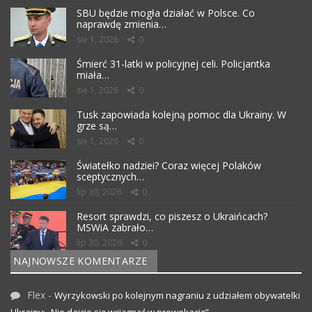
SBU będzie mogła działać w Polsce. Co
naprawdę zmienia…
sie 1, 2026
0
Śmierć 31-latki w policyjnej celi. Policjantka
miała…
sie 1, 2026
0
Tusk zapowiada kolejną pomoc dla Ukrainy. W
grze są…
sie 1, 2026
0
Światełko nadziei? Coraz więcej Polaków
sceptycznych…
lip 30, 2026
0
Resort sprawdzi, co piszesz o Ukraińcach?
MSWiA zabrało…
lip 30, 2026
0
NAJNOWSZE KOMENTARZE
Flex
-
Wyrzykowski po kolejnym nagraniu z udziałem obywatelki
Ukrainy: „Nie dajcie się wciągnąć w prowokację”