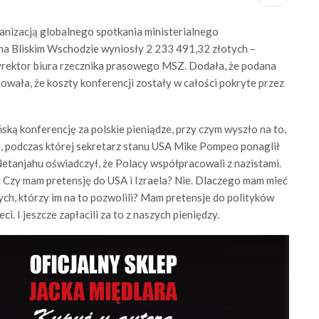
anizacją globalnego spotkania ministerialnego
a Bliskim Wschodzie wyniosły 2 233 491,32 złotych –
rektor biura rzecznika prasowego MSZ. Dodała, że podana
owała, że koszty konferencji zostały w całości pokryte przez
ską konferencję za polskie pieniądze, przy czym wyszło na to,
a, podczas której sekretarz stanu USA Mike Pompeo ponaglił
etanjahu oświadczył, że Polacy współpracowali z nazistami.
. Czy mam pretensję do USA i Izraela? Nie. Dlaczego mam mieć
ych, którzy im na to pozwolili? Mam pretensje do polityków
ci. I jeszcze zapłacili za to z naszych pieniędzy.