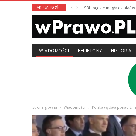
AKTUALNOŚCI
SBU będzie mogła działać 
WIADOMOŚCI
FELIETONY
HISTORIA
Strona główna
Wiadomości
Polska wydała ponad 2 mln