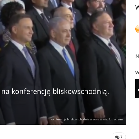
W
N
W
 na konferencję bliskowschodnią.
konferencja bliskowschodnia w Warszawie/ fot. screen
7