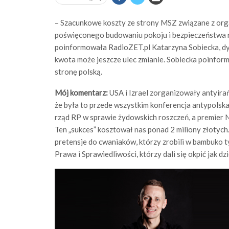
– Szacunkowe koszty ze strony MSZ związane z org
poświęconego budowaniu pokoju i bezpieczeństwa n
poinformowała RadioZET.pl Katarzyna Sobiecka, dy
kwota może jeszcze ulec zmianie. Sobiecka poinform
stronę polską.
Mój komentarz:
USA i Izrael zorganizowały antyirań
że była to przede wszystkim konferencja antypolsk
rząd RP w sprawie żydowskich roszczeń, a premier N
Ten „sukces” kosztował nas ponad 2 miliony złotych
pretensje do cwaniaków, którzy zrobili w bambuko t
Prawa i Sprawiedliwości, którzy dali się okpić jak dzie