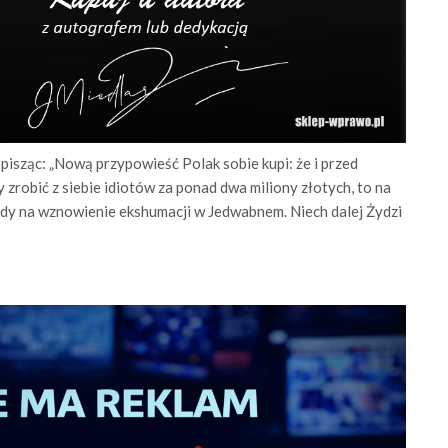
 pisząc: „Nową przypowieść Polak sobie kupi: że i przed
y zrobić z siebie idiotów za ponad dwa miliony złotych, to na
ody na wznowienie ekshumacji w Jedwabnem. Niech dalej Żydzi