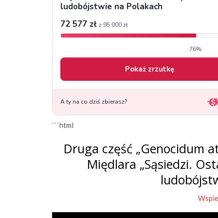
```html
Druga część „Genocidum at
Międlara „Sąsiedzi. Os
ludobójst
Wspie