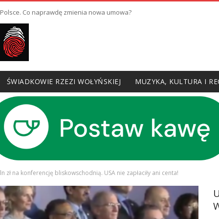
w Polsce. Co naprawdę zmienia nowa umowa?
ŚWIADKOWIE RZEZI WOŁYŃSKIEJ
MUZYKA, KULTURA I RE
 zł na konferencję bliskowschodnią. USA nie zapłaciły ani centa!
W