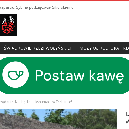
 wsparciu. Sybiha podziękował Sikorskiemu
ŚWIADKOWIE RZEZI WOŁYŃSKIEJ
MUZYKA, KULTURA I RE
 żądanie. Nie będzie ekshumacji w Treblince!
W