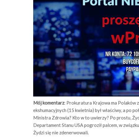
Mój komentarz
: Prokuratura Krajowa ma Polaków za
ekshumacyjnych (15 kwietnia) był właściwy, a po po
Ministra Zdrowia? Kto w to uwierzy? Po prostu, Żydz
Departament Stanu USA pogroził palcem, w związku 
Żydzi się nie zdenerwowali.