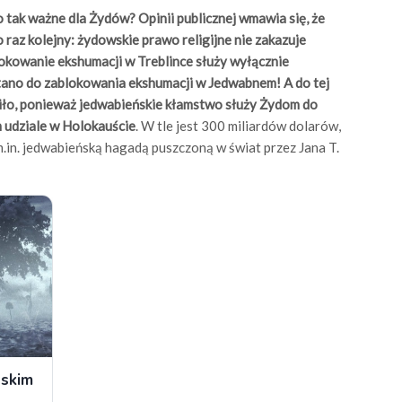
 tak ważne dla Żydów? Opinii publicznej wmawia się, że
raz kolejny: żydowskie prawo religijne nie zakazuje
okowanie ekshumacji w Treblince służy wyłącznie
tano do zablokowania ekshumacji w Jedwabnem! A do tej
aliło, ponieważ jedwabieńskie kłamstwo służy Żydom do
m udziale w Holokauście
. W tle jest 300 miliardów dolarów,
m.in. jedwabieńską hagadą puszczoną w świat przez Jana T.