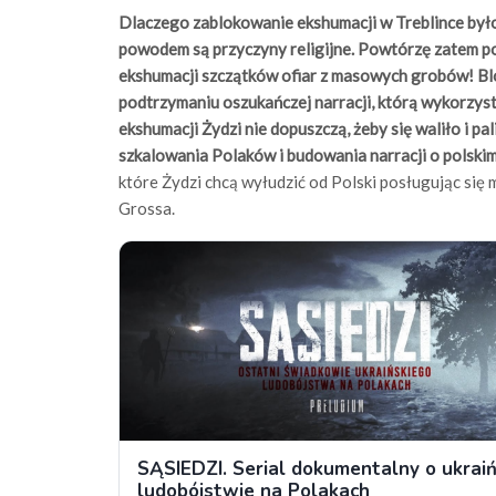
Dlaczego zablokowanie ekshumacji w Treblince było
powodem są przyczyny religijne. Powtórzę zatem po 
ekshumacji szczątków ofiar z masowych grobów! Bl
podtrzymaniu oszukańczej narracji, którą wykorzys
ekshumacji Żydzi nie dopuszczą, żeby się waliło i p
szkalowania Polaków i budowania narracji o polski
które Żydzi chcą wyłudzić od Polski posługując się 
Grossa.