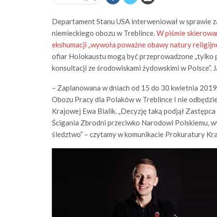
Departament Stanu USA interweniował w sprawie za
niemieckiego obozu w Treblince.
W piśmie skierowa
ekshumacji „wywoła poważne obawy natury religijne
ofiar Holokaustu mogą być przeprowadzone „tylko
konsultacji ze środowiskami żydowskimi w Polsce”. J
– Zaplanowana w dniach od 15 do 30 kwietnia 2019 
Obozu Pracy dla Polaków w Treblince I nie odbędzi
Krajowej Ewa Bialik. „Decyzję taką podjął Zastęp
Ścigania Zbrodni przeciwko Narodowi Polskiemu, 
śledztwo” – czytamy w komunikacie Prokuratury Kra