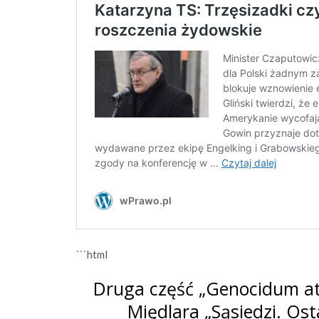
```html
Druga część „Genocidum at
Międlara „Sąsiedzi. Os