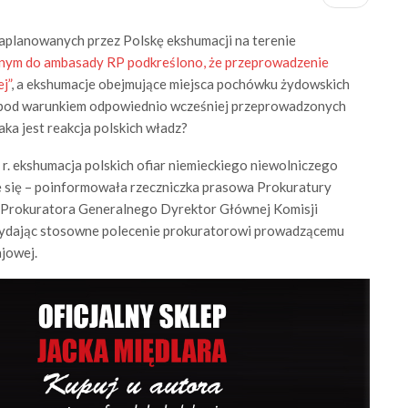
planowanych przez Polskę ekshumacji na terenie
nym do ambasady RP podkreślono, że przeprowadzenie
j”
, a ekshumacje obejmujące miejsca pochówku żydowskich
 pod warunkiem odpowiednio wcześniej przeprowadzonych
aka jest reakcja polskich władz?
r. ekshumacja polskich ofiar niemieckiego niewolniczego
e się – poinformowała rzeczniczka prasowa Prokuratury
ca Prokuratora Generalnego Dyrektor Głównej Komisji
wydając stosowne polecenie prokuratorowi prowadzącemu
jowej.