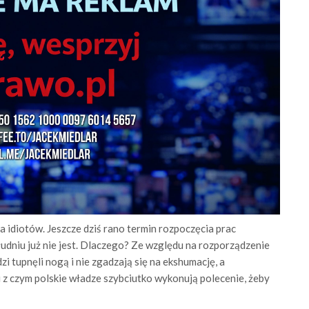
 idiotów. Jeszcze dziś rano termin rozpoczęcia prac
łudniu już nie jest. Dlaczego? Ze względu na rozporządzenie
i tupnęli nogą i nie zgadzają się na ekshumację, a
z czym polskie władze szybciutko wykonują polecenie, żeby