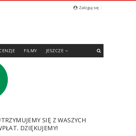
Zaloguj się
CENZJE
FILMY
JESZCZE
UTRZYMUJEMY SIĘ Z WASZYCH
PŁAT. DZIĘKUJEMY!