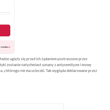
e władze ugięły się przed ich żądaniem postraszone przez
tyki zostanie natychmiast uznany z antysemityzm i mowę
ta, z którego nie ma ucieczki. Tak wygląda deklarowane przez