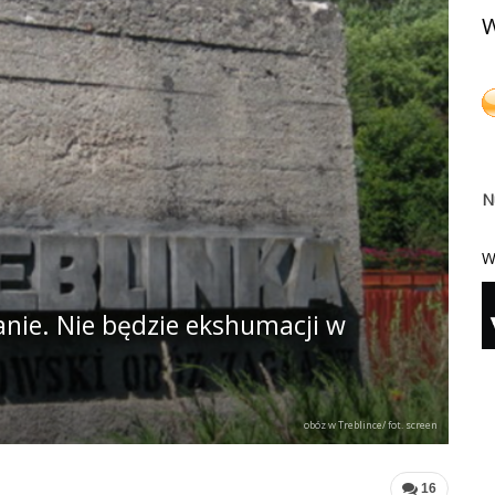
W
N
W
anie. Nie będzie ekshumacji w
obóz w Treblince/ fot. screen
16