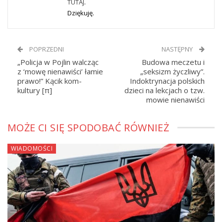
TUTAJ
.
Dziękuję.
POPRZEDNI
NASTĘPNY
„Policja w Pojlin walcząc
Budowa meczetu i
z ‘mowę nienawiści’ łamie
„seksizm życzliwy”.
prawo!” Kącik kom-
Indoktrynacja polskich
kultury [π]
dzieci na lekcjach o tzw.
mowie nienawiści
MOŻE CI SIĘ SPODOBAĆ RÓWNIEŻ
WIADOMOŚCI