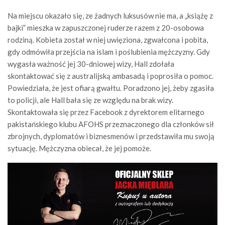
Na miejscu okazało się, ze żadnych luksusów nie ma, a „książę z
bajki” mieszka w zapuszczonej ruderze razem z 20-osobowa
rodziną. Kobieta został w niej uwięziona, zgwałcona i pobita,
gdy odmówiła przejścia na islam i poślubienia mężczyzny. Gdy
wygasła ważność jej 30-dniowej wizy, Hall zdołała
skontaktować się z australijską ambasadą i poprosiła o pomoc.
Powiedziała, że jest ofiarą gwałtu. Poradzono jej, żeby zgasiła
to policji, ale Hall bała się ze względu na brak wizy.
Skontaktowała się przez Facebook z dyrektorem elitarnego
pakistańskiego klubu AFOHS przeznaczonego dla członków sił
zbrojnych, dyplomatów i biznesmenów i przedstawiła mu swoją
sytuację. Mężczyzna obiecał, że jej pomoże.