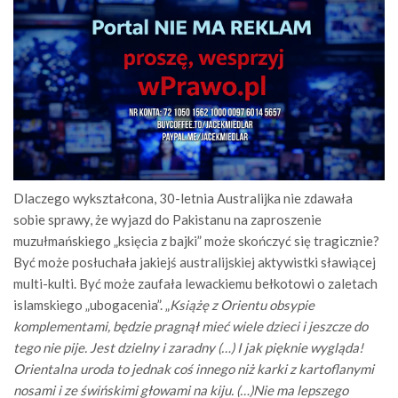
Dlaczego wykształcona, 30-letnia Australijka nie zdawała
sobie sprawy, że wyjazd do Pakistanu na zaproszenie
muzułmańskiego „księcia z bajki” może skończyć się tragicznie?
Być może posłuchała jakiejś australijskiej aktywistki sławiącej
multi-kulti. Być może zaufała lewackiemu bełkotowi o zaletach
islamskiego „ubogacenia”. „
Książę z Orientu obsypie
komplementami, będzie pragnął mieć wiele dzieci i jeszcze do
tego nie pije. Jest dzielny i zaradny (…) I jak pięknie wygląda!
Orientalna uroda to jednak coś innego niż karki z kartoflanymi
nosami i ze świńskimi głowami na kiju. (…)Nie ma lepszego