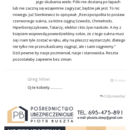
jego skubania wiele. Póki nie dostaną po łapach
lub nie zaczną się wzajemnie zagryzać, będzie jak jest. To nic
nowego. Już Sienkiewicz to opisywał: „Rzeczpospolita to postaw
czerwonego sukna, za które ciągną Szwedzi, Chmielnicki,
Hiperborejczykowie, Tatarzy, elektor i kto żyw naokoło. A my z
księciem wojewodą powiedzieliśmy sobie, że z tego sukna musi
się i nam tyle zostać w ręku, aby na płaszcz wystarczyło; dlatego
nie tylko nie przeszkadzamy ciągnąć, ale i sami ciągniemy.”
Dziś pewnie by nacje pozmieniał, nacje i stanowiska. Reszta
pozostałaby zapewne bez zmian.
Greg
Mówi
% temu
Oj te kobiety…………
Odpowiadać