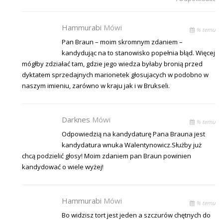
Hammurabi
Mówi
% temu
Pan Braun – moim skromnym zdaniem –
kandydując na to stanowisko popełnia błąd. Więcej
mógłby zdziałać tam, gdzie jego wiedza byłaby bronią przed
dyktatem sprzedajnych marionetek głosujacych w podobno w
naszym imieniu, zarówno w kraju jak i w Brukseli.
Darknes
Mówi
% temu
Odpowiedzią na kandydaturę Pana Brauna jest
kandydatura wnuka Walentynowicz.Służby już
chcą podzielić głosy! Moim zdaniem pan Braun powinien
kandydować o wiele wyżej!
Hammurabi
Mówi
% temu
Bo widzisz tort jest jeden a szczurów chętnych do