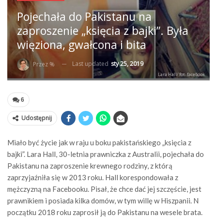
Pojechała do Pakistanu na
zaproszenie „księcia z bajki”. Była
więziona, gwałcona i bita
Last updated
sty 25, 2019
Przez %
Lara Hall/ fot. facebook
6
Udostępnij
Miało być życie jak w raju u boku pakistańskiego „księcia z
bajki”. Lara Hall, 30-letnia prawniczka z Australii, pojechała do
Pakistanu na zaproszenie krewnego rodziny, z którą
zaprzyjaźniła się w 2013 roku. Hall korespondowała z
mężczyzną na Facebooku. Pisał, że chce dać jej szczęście, jest
prawnikiem i posiada kilka domów, w tym willę w Hiszpanii. N
początku 2018 roku zaprosił ją do Pakistanu na wesele brata.