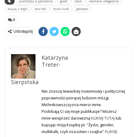
australijka w pakistanie
gwałt
islam
islamskie ubogacenie
książę z bajki
lara hall
multi kulti
pakistan
6
Udostępnij
Katarzyna
Treter-
Sierpińska
Nie znoszę lewackiej nowomowy i politycznej
poprawności piorącej ludziom mózgi.
Michnikowszczyzna mierzi mnie.
Podobają Ci się moje publikacje? Możesz
mnie wesprzeć darowizną
KLIKNIJ TUTAJ
lub
kupując moją książkę pt. "Żydzi, gender,
multikulti, czyli oszustwo i szajba"
KLIKNIJ