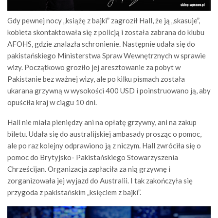
Gdy pewnej nocy „książę z bajki” zagroził Hall, że ją „skasuje”,
kobieta skontaktowała się z policją i została zabrana do klubu
AFOHS, gdzie znalazła schronienie. Następnie udała się do
pakistańskiego Ministerstwa Spraw Wewnętrznych w sprawie
wizy. Początkowo groziło jej aresztowanie za pobyt w
Pakistanie bez ważnej wizy, ale po kilku pismach została
ukarana grzywną w wysokości 400 USD i poinstruowano ją, aby
opuściła kraj w ciągu 10 dni.
Hall nie miała pieniędzy ani na opłatę grzywny, ani na zakup
biletu. Udała się do australijskiej ambasady prosząc o pomoc,
ale po raz kolejny odprawiono ją z niczym. Hall zwróciła się o
pomoc do Brytyjsko- Pakistańskiego Stowarzyszenia
Chrześcijan. Organizacja zapłaciła za nią grzywnę i
zorganizowała jej wyjazd do Australii. I tak zakończyła się
przygoda z pakistańskim „księciem z bajki”.