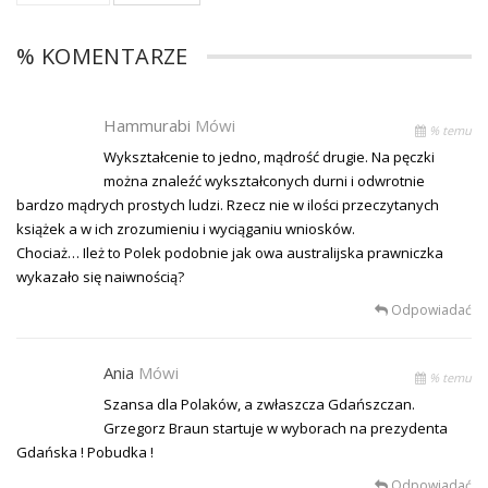
% KOMENTARZE
Hammurabi
Mówi
% temu
Wykształcenie to jedno, mądrość drugie. Na pęczki
można znaleźć wykształconych durni i odwrotnie
bardzo mądrych prostych ludzi. Rzecz nie w ilości przeczytanych
książek a w ich zrozumieniu i wyciąganiu wniosków.
Chociaż… Ileż to Polek podobnie jak owa australijska prawniczka
wykazało się naiwnością?
Odpowiadać
Ania
Mówi
% temu
Szansa dla Polaków, a zwłaszcza Gdańszczan.
Grzegorz Braun startuje w wyborach na prezydenta
Gdańska ! Pobudka !
Odpowiadać