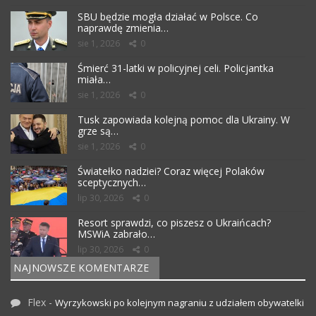
SBU będzie mogła działać w Polsce. Co
naprawdę zmienia…
sie 1, 2026
0
Śmierć 31-latki w policyjnej celi. Policjantka
miała…
sie 1, 2026
0
Tusk zapowiada kolejną pomoc dla Ukrainy. W
grze są…
sie 1, 2026
0
Światełko nadziei? Coraz więcej Polaków
sceptycznych…
lip 30, 2026
0
Resort sprawdzi, co piszesz o Ukraińcach?
MSWiA zabrało…
lip 30, 2026
0
NAJNOWSZE KOMENTARZE
Flex
-
Wyrzykowski po kolejnym nagraniu z udziałem obywatelki