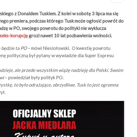
kiego z Donaldem Tuskiem. Z kolei w sobotę 3 lipca ma się
łego premiera, podczas którego Tusk może ogłosić powrót do
władzę w PO, swojego powrotu do polityki nie wyklucza
seks-korupcję
grozi nawet 10 lat pozbawienia wolności.
a będzie ta PO
– mówi Niesiołowski. O kwestię powrotu
enę polityczną był pytany w wywiadzie dla Super Expresu
adzieje, ale przede wszystkim wiążę nadzieję dla Polski. Swoim
wi
– powiedział były polityk PO.
stkę, to było odrażające, obrzydliwe. Tusk to jest ogromna
ył.