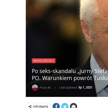
WIADOMOŚCI
Po seks-skandalu „jurny Stefan
PO. Warunkiem powrót Tusk
Last updated
lip 1, 2021
Przez %
Udostępnij