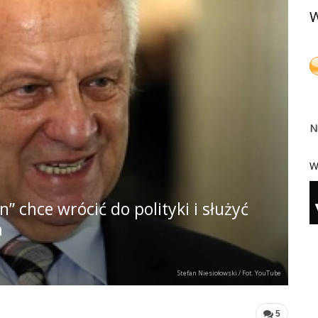
W
N
W
” chce wrócić do polityki i służyć
a
Stefan Niesiołowski / Fot. YouTube
5