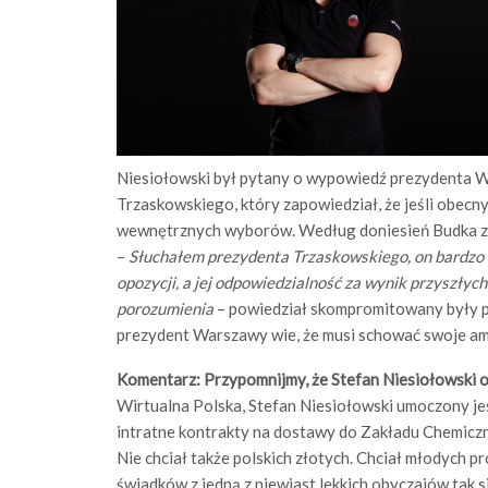
Niesiołowski był pytany o wypowiedź prezydenta W
Trzaskowskiego, który zapowiedział, że jeśli obecn
wewnętrznych wyborów. Według doniesień Budka zrzekn
–
Słuchałem prezydenta Trzaskowskiego, on bardzo
opozycji, a jej odpowiedzialność za wynik przyszł
porozumienia
– powiedział skompromitowany były p
prezydent Warszawy wie, że musi schować swoje amb
Komentarz: Przypomnijmy, że Stefan Niesiołowski o
Wirtualna Polska, Stefan Niesiołowski umoczony je
intratne kontrakty na dostawy do Zakładu Chemiczneg
Nie chciał także polskich złotych. Chciał młodych p
świadków z jedną z niewiast lekkich obyczajów tak si