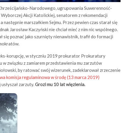
 Chrześcijańsko-Narodowego, ugrupowania Suwerenność-
 Wyborczej Akcji Katolickiej, senatorem z rekomendacji
a następnie marszałkiem Sejmu. Przez pewien czas starał się
dnak Jarosław Kaczyński nie chciał mieć z nim nic wspólnego.
ł się poznać jako szurnięty nienawistnik, trafił do formacji
mokratów.
eks-korupcję, w styczniu 2019 prokurator Prokuratury
tu w związku z zamiarem przedstawienia mu zarzutów
ołowski, by ratować swój wizerunek, zadeklarował zrzeczenie
a komisja regulaminowa w środę (13 marca 2019)
j usłyszał zarzuty.
Grozi mu 10 lat więzienia.