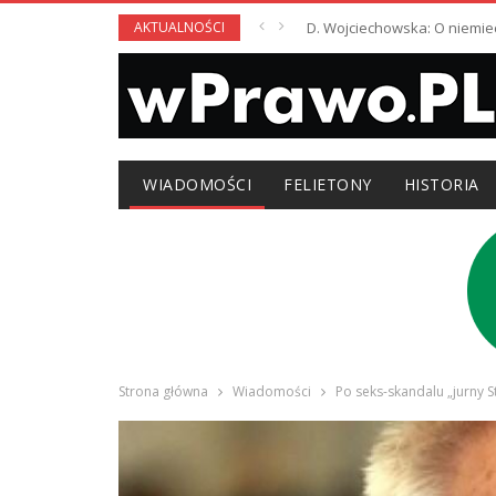
AKTUALNOŚCI
D. Wojciechowska: O niemie
WIADOMOŚCI
FELIETONY
HISTORIA
Strona główna
Wiadomości
Po seks-skandalu „jurny S