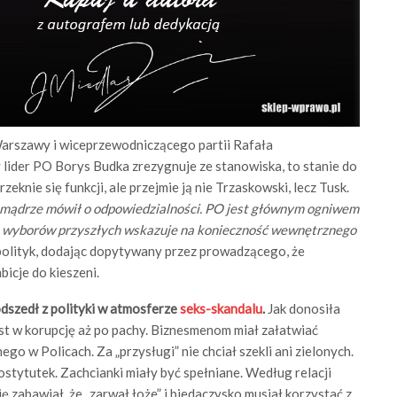
arszawy i wiceprzewodniczącego partii Rafała
y lider PO Borys Budka zrezygnuje ze stanowiska, to stanie do
ie się funkcji, ale przejmie ją nie Trzaskowski, lecz Tusk.
 mądrze mówił o odpowiedzialności. PO jest głównym ogniwem
ych wyborów przyszłych wskazuje na konieczność wewnętrznego
olityk, dodając dopytywany przez prowadzącego, że
icje do kieszeni.
dszedł z polityki w atmosferze
seks-skandalu
.
Jak donosiła
st w korupcję aż po pachy. Biznesmenom miał załatwiać
o w Policach. Za „przysługi” nie chciał szekli ani zielonych.
rostytutek. Zachcianki miały być spełniane. Według relacji
ę zabawiał, że „zarwał łoże” i biedaczysko musiał korzystać z