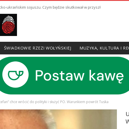
cko-ukraińskim sojuszu. Czym będzie skutkował w przyszłości?
ŚWIADKOWIE RZEZI WOŁYŃSKIEJ
MUZYKA, KULTURA I RE
tefan” chce wrócić do polityki i służyć PO. Warunkiem powrót Tuska
W