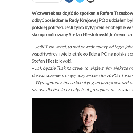
W czwartek ma dojść do spotkania Rafała Trzaskows
odbyć posiedzenie Rady Krajowej PO z udziałem by
polskiej polityki. Jeśli tylko były premier obejmie 
skompromitowany Stefan Niesiołowski, któremu za
– Jeśli Tusk wróci, to mój powrót zależy od tego, jak
współtwórcy i wieloletniego lidera PO na polską sc
Stefan Niesiołowski.
–
Jak będzie Tusk na czele, to wiąże z nim większe n
doświadczeniem mogę oczywiście służyć PO i Tusko
–
Wystąpiłem z PO za Schetyny, on przeprowadził czy
szansa dla Polski i z całych sił go popieram
– zaznacz