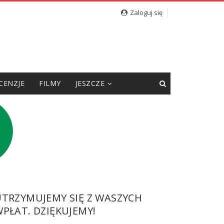
Zaloguj się
CENZJE
FILMY
JESZCZE
UTRZYMUJEMY SIĘ Z WASZYCH
PŁAT. DZIĘKUJEMY!