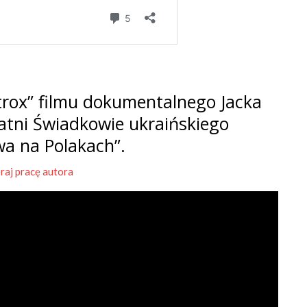
rox” filmu dokumentalnego Jacka
tatni Świadkowie ukraińskiego
wa na Polakach”.
raj pracę autora