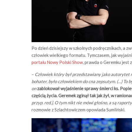
Po dzień dzisiejszy w szkolnych podręcznikach, a z
człowiek wielkiego formatu. Tymczasem, jak wyjaśn
portalu Nowy Polski Show
, prawda o Geremku jest z
–
Człowiek który był przedstawiany jako autorytet mo
bohater, było człowiekiem do cna zepsutym. (…) To by
on
zablokował wyjaśnienie sprawy śmierci ks. Popie
częścią życia. Geremek zginął tak jak żył, w ramiona
przyp. red.]. O tym nikt nie mówi głośno, a są raport
rozmowie z Szlachtowiczem opowiada Sumliński.