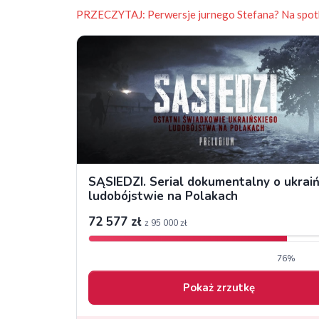
PRZECZYTAJ:
Perwersje jurnego Stefana? Na spotk