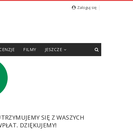
Zaloguj się
CENZJE
FILMY
JESZCZE
UTRZYMUJEMY SIĘ Z WASZYCH
PŁAT. DZIĘKUJEMY!