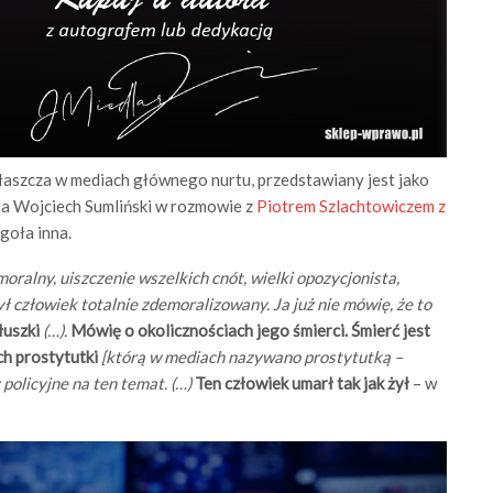
właszcza w mediach głównego nurtu, przedstawiany jest jako
ia Wojciech Sumliński w rozmowie z
Piotrem Szlachtowiczem z
goła inna.
ralny, uiszczenie wszelkich cnót, wielki opozycjonista,
ł człowiek totalnie zdemoralizowany. Ja już nie mówię, że to
łuszki
(…).
Mówię o okolicznościach jego śmierci. Śmierć jest
ch prostytutki
[którą w mediach nazywano prostytutką –
y policyjne na ten temat. (…)
Ten człowiek umarł tak jak żył
– w