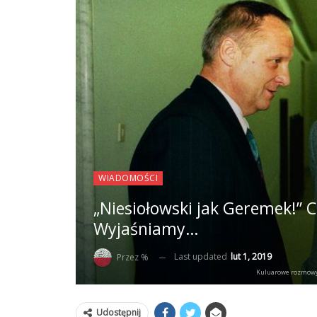
WIADOMOŚCI
„Niesiołowski jak Geremek!” C
Wyjaśniamy…
Last updated
lut 1, 2019
Przez %
Kuluarowe rozmowy w
Udostępnij