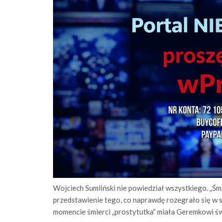
Wojciech Sumliński nie powiedział wszystkiego. „Śmi
przedstawienie tego, co naprawdę rozegrało się w
momencie śmierci „prostytutka” miała Geremkowi św