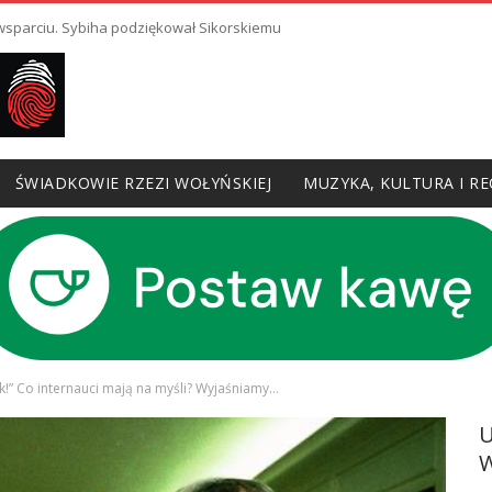
 wsparciu. Sybiha podziękował Sikorskiemu
ŚWIADKOWIE RZEZI WOŁYŃSKIEJ
MUZYKA, KULTURA I RE
k!” Co internauci mają na myśli? Wyjaśniamy…
W