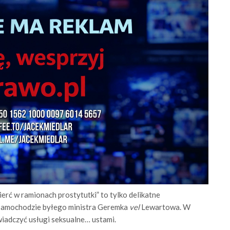
erć w ramionach prostytutki” to tylko delikatne
 samochodzie byłego ministra Geremka
vel
Lewartowa. W
iadczyć usługi seksualne… ustami.