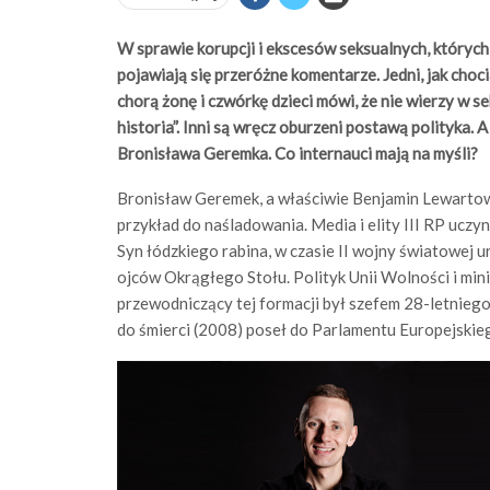
W sprawie korupcji i ekscesów seksualnych, których 
pojawiają się przeróżne komentarze. Jedni, jak choc
chorą żonę i czwórkę dzieci mówi, że nie wierzy w s
historia”. Inni są wręcz oburzeni postawą polityka.
Bronisława Geremka. Co internauci mają na myśli?
Bronisław Geremek, a właściwie Benjamin Lewartow, 
przykład do naśladowania. Media i elity III RP ucz
Syn łódzkiego rabina, w czasie II wojny światowej
ojców Okrągłego Stołu. Polityk Unii Wolności i mi
przewodniczący tej formacji był szefem 28-letnieg
do śmierci (2008) poseł do Parlamentu Europejskie