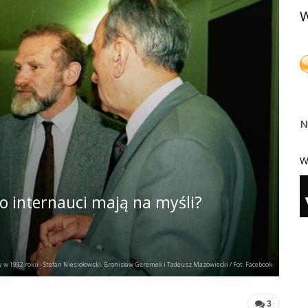
W
N
W
o internauci mają na myśli?
 1992 roku - Stefan Niesiołowski, Bronisław Geremek i Tadeusz Mazowiecki / Fot. Facebook
3