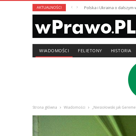
AKTUALNOŚCI
Polska i Ukraina o dalszym
WIADOMOŚCI
FELIETONY
HISTORIA
Strona główna
Wiadomości
„Niesiołowski jak Gereme