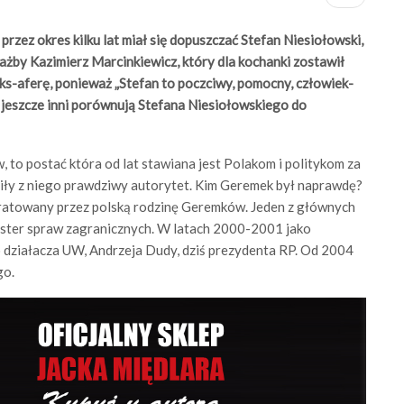
przez okres kilku lat miał się dopuszczać Stefan Niesiołowski,
iażby Kazimierz Marcinkiewicz, który dla kochanki zostawił
eks-aferę, ponieważ „Stefan to poczciwy, pomocny, człowiek-
 A jeszcze inni porównują Stefana Niesiołowskiego do
to postać która od lat stawiana jest Polakom i politykom za
yniły z niego prawdziwy autorytet. Kim Geremek był naprawdę?
 uratowany przez polską rodzinę Geremków. Jeden z głównych
nister spraw zagranicznych. W latach 2000-2001 jako
o działacza UW, Andrzeja Dudy, dziś prezydenta RP. Od 2004
go.