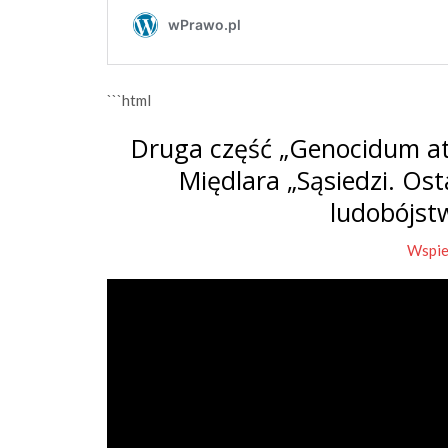
```html
Druga część „Genocidum at
Międlara „Sąsiedzi. Os
ludobójst
Wspie