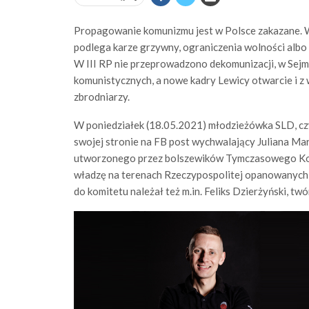
Propagowanie komunizmu jest w Polsce zakazane. W
podlega karze grzywny, ograniczenia wolności albo p
W III RP nie przeprowadzono dekomunizacji, w Sejm
komunistycznych, a nowe kadry Lewicy otwarcie i z
zbrodniarzy.
W poniedziałek (18.05.2021) młodzieżówka SLD, cz
swojej stronie na FB post wychwalający Juliana M
utworzonego przez bolszewików Tymczasowego Komi
władzę na terenach Rzeczypospolitej opanowanych
do komitetu należał też m.in. Feliks Dzierżyński, twó