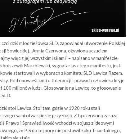
czci dziś młodzieżówka SLD, zapowiadał utworzenie Polskiej
osji Sowieckiej. „Armia Czerwona, ożywiona uczuciem
my więc z jej wszystkimi siłami” – napisano w manifeście
 bolszewik Marchlewski, sygnatariusz tego manifestu, jest
nkowie startowali w wyborach z komitetu SLD Lewica Razem.
icy. Pod opowieściami o tolerancji i prawach człowieka kryje
bił 100 milionów ludzi. Głosowanie na Lewicę, to głosowanie
a SLD.
dziś stoi Lewica. Stoi tam, gdzie w 1920 roku stali
o czego sami otwarcie się przyznają. Z tą czerwoną zarazą
Dziś Prawo i Sprawiedliwość wchodzi w sojusz z ideowymi
iwnego, że PiS do tej pory nie postawił Łuku Triumfalnego,
takim się staje.