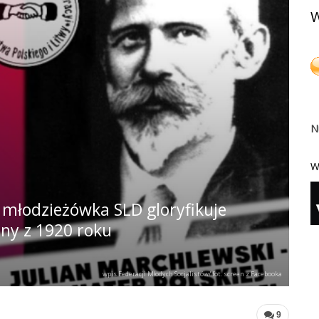
W
N
W
 młodzieżówka SLD gloryfikuje
jny z 1920 roku
wpis Federacji Młodych Socjalistów/ fot. screen z Facebooka
9