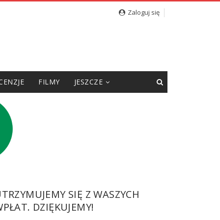
Zaloguj się
CENZJE
FILMY
JESZCZE
UTRZYMUJEMY SIĘ Z WASZYCH
PŁAT. DZIĘKUJEMY!