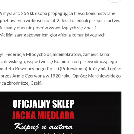
 myśl art. 256 kk osoba propagująca treści komunistyczne
ozbawienia wolności do lat 2. Jest to jednak przepis martwy.
ie mamy obecnie posłów wywodzących się z partii
 wielkim zaangażowaniem gloryfikują komunistycznych
yli Federacja Młodych Socjaldemokratów, zamieściła na
archlewskiego, współtwórcę Kominternu i przewodniczącego
tetu Rewolucyjnego Polski (Polrewkomu), który miał objąć
 przez Armię Czerwoną w 1920 roku. Oprócz Marchlewskiego
rca zbrodniczej Czeki.