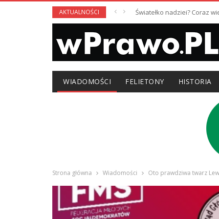
AKTUALNOŚCI
Światełko nadziei? Coraz w
WIADOMOŚCI
FELIETONY
HISTORIA
Strona główna
Wiadomości
Oto prawdziwa twarz Lewi