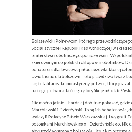
Bolszewicki Polrewkom, którego przewodniczącego 
Socjalistycznej Republiki Rad wchodzącej w skład R
braterstwa robotniczego, pomoże wam. Współdziałaj
skierowanym do polskich chłopów i robotników. Dziś
bohaterem dla lewicowej młodzieżówki, której czło
Uwielbienie dla bolszewii – oto prawdziwa twarz Lew
się totalitarny, komunistyczny potwór, który już za
na tego potwora, którego gloryfikuje młodzieżówk
Nie można jaśniej i bardziej dobitnie pokazać, gdzie 
Marchlewski i Dzierżyński. To są ich bohaterowie, d
walczyli Polacy w Bitwie Warszawskiej. I wygrali. 
potomkami Marchlewskiego i Dzierżyńskiego. Nic dz
aby uczcić wygraną z bolszewią. Kto z kim przestaje, 