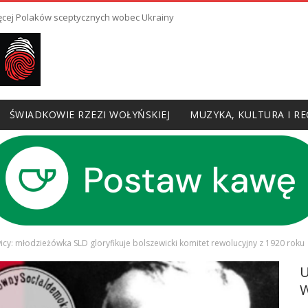
ięcej Polaków sceptycznych wobec Ukrainy
ŚWIADKOWIE RZEZI WOŁYŃSKIEJ
MUZYKA, KULTURA I RE
cy: młodzieżówka SLD gloryfikuje bolszewicki komitet rewolucyjny z 1920 roku
W