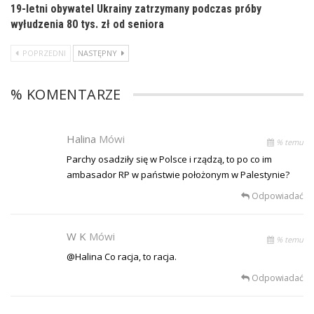
19-letni obywatel Ukrainy zatrzymany podczas próby
wyłudzenia 80 tys. zł od seniora
POPRZEDNI
NASTĘPNY
% KOMENTARZE
Halina
Mówi
% temu
Parchy osadziły się w Polsce i rządzą, to po co im
ambasador RP w państwie położonym w Palestynie?
Odpowiadać
W K
Mówi
% temu
@Halina Co racja, to racja.
Odpowiadać