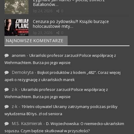
Batalionów…
lip 24, 2026
0
Cenzura po żydowsku?! Książki burzące
holocaustowe mity…
lip 23, 2026
0
NAJNOWSZE KOMENTARZE
-
anonim
Ukraiński profesor zarzucił Polsce współpracę z
Wehrmachtem. Burza po jego wpisie
Demokryta
-
Bojkot produktów z kodem „482”. Coraz więcej
apeli o rezygnację z ukraińskich marek
z-k
-
Ukraiński profesor zarzucił Polsce współpracę z
Wehrmachtem. Burza po jego wpisie
z-k
-
19-letni obywatel Ukrainy zatrzymany podczas próby
wyłudzenia 80 tys. zł od seniora
M.S. Kazimierak
-
D. Wojciechowska: O niemiecko-ukraińskim
sojuszu. Czym będzie skutkował w przyszłości?