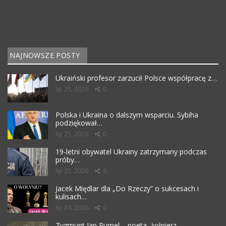
NAJNOWSZE POSTY
Ukraiński profesor zarzucił Polsce współpracę z…
lip 25, 2026
0
Polska i Ukraina o dalszym wsparciu. Sybiha
podziękował…
lip 25, 2026
0
19-letni obywatel Ukrainy zatrzymany podczas
próby…
lip 25, 2026
0
Jacek Międlar dla „Do Rzeczy” o sukcesach i
kulisach…
lip 24, 2026
0
Zygmunt Jan Rumel – poeta, żołnierz