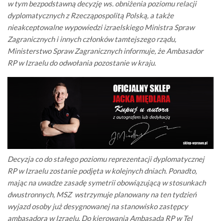
w tym bezpodstawną decyzję ws. obniżenia poziomu relacji
dyplomatycznych z Rzecząpospolitą Polską, a także
nieakceptowalne wypowiedzi izraelskiego Ministra Spraw
Zagranicznych i innych członków tamtejszego rządu,
Ministerstwo Spraw Zagranicznych informuje, że Ambasador
RP w Izraelu do odwołania pozostanie w kraju.
Decyzja co do stałego poziomu reprezentacji dyplomatycznej
RP w Izraelu zostanie podjęta w kolejnych dniach. Ponadto,
mając na uwadze zasadę symetrii obowiązującą w stosunkach
dwustronnych, MSZ wstrzymuje planowany na ten tydzień
wyjazd osoby już desygnowanej na stanowisko zastępcy
ambasadora w Izraelu. Do kierowania Ambasadą RP w Tel