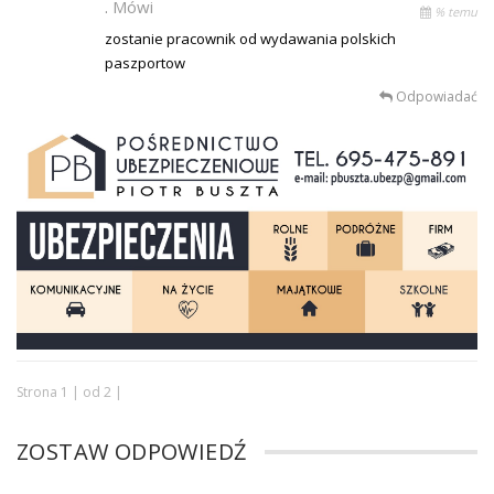
.
Mówi
% temu
zostanie pracownik od wydawania polskich
paszportow
Odpowiadać
Strona 1 | od 2 |
ZOSTAW ODPOWIEDŹ