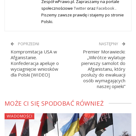
Zespół wPrawo.pl. Zapraszamy na portale
społecznościowe
Twitter
oraz
Facebook
.
Piszemy zawsze prawdę i stajemy po stronie
Polski.
POPRZEDNI
NASTĘPNY
Kompromitacja USA w
Premier Morawiecki:
Afganistanie.
„Wkrótce wylatuje
Konfederacja apeluje o
pierwszy samolot do
wyciagnięcie wniosków
Afganistanu, który
dla Polski [WIDEO]
posłuży do ewakuacji
osób wymagających
naszej opieki”
MOŻE CI SIĘ SPODOBAĆ RÓWNIEŻ
WIADOMOŚCI