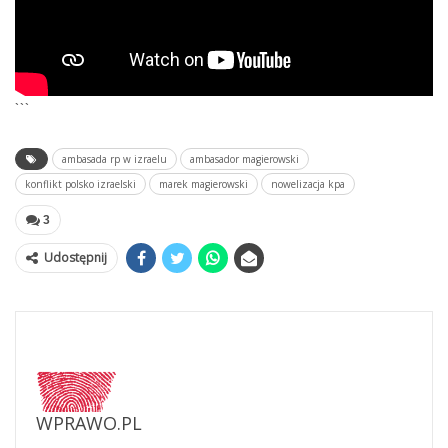
```
ambasada rp w izraelu
ambasador magierowski
konflikt polsko izraelski
marek magierowski
nowelizacja kpa
3
Udostępnij
WPRAWO.PL