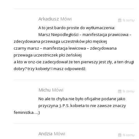
Arkadiusz
Mówi
% temu
A to jest bardo proste do wytłumaczenia:
Marsz Niepodległości – manifestacja prawicowa –
zdecydowana przewaga uczestników płci męskiej
czarny marsz – manifestacja lewicowa – zdecydowana
przewaga uczestniczek płci żeńskiej
a kto w onz-cie zadecydował że ten pierwszy jest zły, a ten drugi
dobry? trzy kobiety! I masz odpowiedź.
Michu
Mówi
% temu
No ale to chyba nie było oficjalne podane jako
przyczyna ;). P.S. kobieta to nie zawsze znaczy
feministka….;)
Andzia
Mówi
% temu