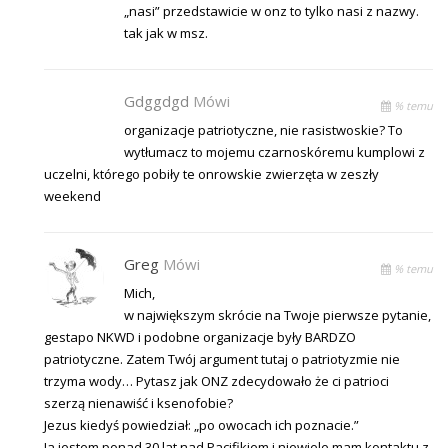
„nasi” przedstawicie w onz to tylko nasi z nazwy.
tak jak w msz.
Gdggdgd
Mówi
% temu
organizacje patriotyczne, nie rasistwoskie? To
wytłumacz to mojemu czarnoskóremu kumplowi z
uczelni, którego pobiły te onrowskie zwierzęta w zeszły
weekend
Greg
Mówi
% temu
Mich,
w największym skrócie na Twoje pierwsze pytanie,
gestapo NKWD i podobne organizacje były BARDZO
patriotyczne. Zatem Twój argument tutaj o patriotyzmie nie
trzyma wody… Pytasz jak ONZ zdecydowało że ci patrioci
szerzą nienawiść i ksenofobie?
Jezus kiedyś powiedział: „po owocach ich poznacie.”
Ja jestem ponad 30 lat nad Pacifikiem i niewiele mam kontaktu z