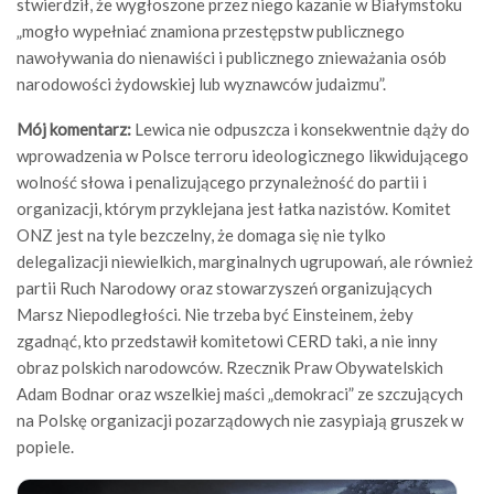
stwierdził, że wygłoszone przez niego kazanie w Białymstoku
„mogło wypełniać znamiona przestępstw publicznego
nawoływania do nienawiści i publicznego znieważania osób
narodowości żydowskiej lub wyznawców judaizmu”.
Mój komentarz:
Lewica nie odpuszcza i konsekwentnie dąży do
wprowadzenia w Polsce terroru ideologicznego likwidującego
wolność słowa i penalizującego przynależność do partii i
organizacji, którym przyklejana jest łatka nazistów. Komitet
ONZ jest na tyle bezczelny, że domaga się nie tylko
delegalizacji niewielkich, marginalnych ugrupowań, ale również
partii Ruch Narodowy oraz stowarzyszeń organizujących
Marsz Niepodległości. Nie trzeba być Einsteinem, żeby
zgadnąć, kto przedstawił komitetowi CERD taki, a nie inny
obraz polskich narodowców. Rzecznik Praw Obywatelskich
Adam Bodnar oraz wszelkiej maści „demokraci” ze szczujących
na Polskę organizacji pozarządowych nie zasypiają gruszek w
popiele.