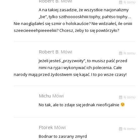
Robert B.
Mówi
% temu
A na takiej zasadzie, że wszystkie nacjonalizmy
„be”, tylko szithooooskhiiii tophy, pahtso tophy…
Nie naoglądałeś się szmir o holokauście? Nie widziałeś, ile oniiii
szeecieeeehpieeeeliiii? Chcesz, żeby to się powtórzyło?
Robert B.
Mówi
% temu
Jeżeli jesteś „przyzwoity”, to musisz paść przed
nimi na ryja i wykonywać ich polecenia. Całe
narody mają przed żydostwem się kajać. I to po wsze czasy!
Michu
Mówi
% temu
No tak, ale to zdaje się jednak nieoficjalnie
Ftorek
Mówi
% temu
Bodnar to zasrany zmyrd