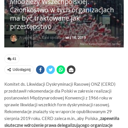
Młodzieży Wszechpolskiej.
Członkostwo w tych organizacjach
ma być traktowane jak
przestępstwo
Last updated
wrz 16, 2019
Przez %
Marsz Niepodległości/ fot. twitter
41
Udostępnij
Komitet ds. Likwidacji Dyskryminacji Rasowej ONZ (CERD)
przedstawił rekomendacje dla Polski w zakresie realizacji
postanowień Międzynarodowej Konwencji z 1966 roku w
sprawie likwidacji wszelkich form dyskryminacji rasowej.
Rekomendacje znalazły się w raporcie opublikowanym 29
sierpnia 2019 roku. CERD zaleca m.in., aby Polska „
zapewniła
skuteczne wdrożenie prawa delegalizującego organizacje