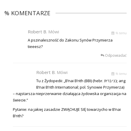
% KOMENTARZE
Robert B.
Mówi
% temu
A pszinaleszność do Zakonu Synów Przymierza
tieeesz?
Odpowiadać
Robert B.
Mówi
% temu
Tu z Żydopedii: „B’nai B’rith (BBI) (hebr. בני ברית; ang
B’nai B’rith International; pol. Synowie Przymierza)
– najstarsza nieprzerwanie działająca żydowska organizacja na
świecie.”
Pytanie: na jakiej zasadzie ZWĄCHUJE SIĘ towarzycho w B’nai
B’rith?