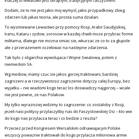
Inaczej to lewactwo jest skrajnym, tradycyjnym faszyzmem.
Dodam, ze to nie jest jakis moj wymysl, jakis przypadkowy zbieg
zdarzen lub jakas teoria, ale prosta suma dzialan.
To wysmiewane Lewactwo przy pomocy Rosji, Arabii Saudyjskiej,
Iranu, Kataru i zydow, sorosow w kazdej chwili moze przybrac forme
militarna, dlatego nie mozna smiac sie, wkurzac ze co to za glupole
ale z przerazeniem oczekiwac na nastepne zdarzenia.
Tak bylo z oligarchia wywolujaca I Wojne Swiatowa, potem z
niemieckim SA.
Wg mediow, mamy czuc sie jakos gorzej traktowani, bardziej
zagrozeni a w rzeczywistosci zagrozenie dotyczy calej Europy, bez
wyjatku – nie wiadomi kogo teraz los doswiadczy najgorzej – wcale
nie jest pewne, ze nas Polakow.
My tylko wyrazisciej widzimy to zagrozenie: co zostaloby z Rosji,
jezeli nasi politycy przylaczyliby nas do Faszystowskiej Osi – kto wie
do kogo nas przylacza teraz i co bedzie z reszta?
Przeciez przed Kongresem Wersalskim odnawiajacym Polske
wszyscy powaznie traktowali do kogo przylacza milionowa armie