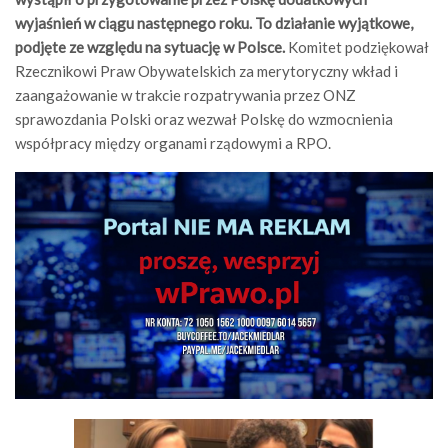
wyjaśnień w ciągu następnego roku. To działanie wyjątkowe,
podjęte ze względu na sytuację w Polsce.
Komitet podziękował
Rzecznikowi Praw Obywatelskich za merytoryczny wkład i
zaangażowanie w trakcie rozpatrywania przez ONZ
sprawozdania Polski oraz wezwał Polskę do wzmocnienia
współpracy między organami rządowymi a RPO.