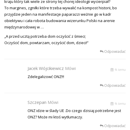
kraju który tak wiele ze strony tej chorej ideologii wycierpiał?
To margines, zgniłki które trzeba wywalić na kompost historii, bo
przyjdzie jeden na manifestacje paparazzi weżnie go w kadr
obiektywu i cała robota budowania wizerunku Polski na arenie
międzynarodowej w …
„A przed ucztą potrzeba dom oczyścić z śmieci;
Oczyścić dom, powtarzam, oczyścić dom, dzieci!”
Odpowiadać
Jacek Wójcikiewicz
Mówi
% temu
Zdelegalizowć ONZ!!!
Odpowiadać
Szczepan
Mówi
% temu
ONZ idzie w ślady UE .Do czego dzisiaj potrzebne jest
ONZ? Może mi ktoś wytłumaczy.
Odpowiadać