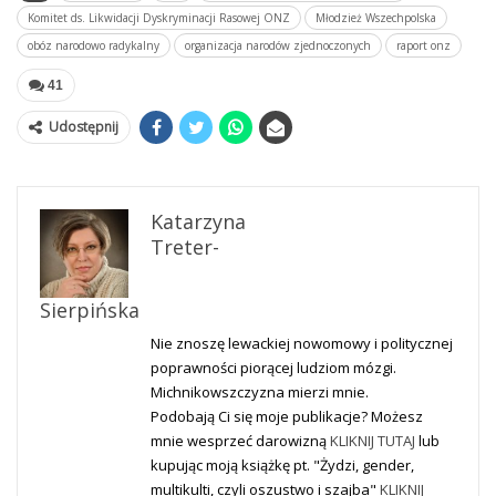
Komitet ds. Likwidacji Dyskryminacji Rasowej ONZ
Młodzież Wszechpolska
obóz narodowo radykalny
organizacja narodów zjednoczonych
raport onz
41
Udostępnij
Katarzyna
Treter-
Sierpińska
Nie znoszę lewackiej nowomowy i politycznej
poprawności piorącej ludziom mózgi.
Michnikowszczyzna mierzi mnie.
Podobają Ci się moje publikacje? Możesz
mnie wesprzeć darowizną
KLIKNIJ TUTAJ
lub
kupując moją książkę pt. "Żydzi, gender,
multikulti, czyli oszustwo i szajba"
KLIKNIJ