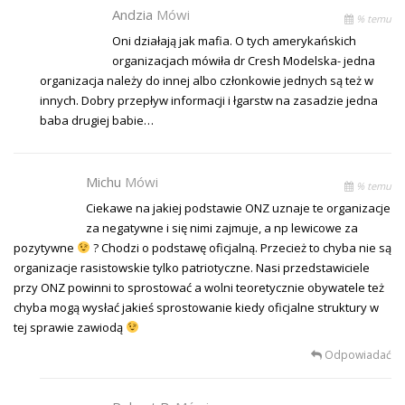
Andzia
Mówi
% temu
Oni działają jak mafia. O tych amerykańskich
organizacjach mówiła dr Cresh Modelska- jedna
organizacja należy do innej albo członkowie jednych są też w
innych. Dobry przepływ informacji i łgarstw na zasadzie jedna
baba drugiej babie…
Michu
Mówi
% temu
Ciekawe na jakiej podstawie ONZ uznaje te organizacje
za negatywne i się nimi zajmuje, a np lewicowe za
pozytywne
? Chodzi o podstawę oficjalną. Przecież to chyba nie są
organizacje rasistowskie tylko patriotyczne. Nasi przedstawiciele
przy ONZ powinni to sprostować a wolni teoretycznie obywatele też
chyba mogą wysłać jakieś sprostowanie kiedy oficjalne struktury w
tej sprawie zawiodą
Odpowiadać