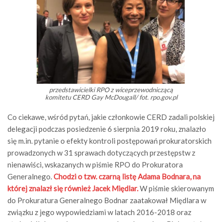
przedstawicielki RPO z wiceprzewodniczącą
komitetu CERD Gay McDougall/ fot. rpo.gov.pl
Co ciekawe, wśród pytań, jakie członkowie CERD zadali polskiej
delegacji podczas posiedzenie 6 sierpnia 2019 roku, znalazło
się m.in. pytanie o efekty kontroli postępowań prokuratorskich
prowadzonych w 31 sprawach dotyczących przestępstw z
nienawiści, wskazanych w piśmie RPO do Prokuratora
Generalnego.
Chodzi o tzw. czarną listę Adama Bodnara, na
której znalazł się również Jacek Międlar.
W piśmie skierowanym
do Prokuratura Generalnego Bodnar zaatakował Międlara w
związku z jego wypowiedziami w latach 2016-2018 oraz