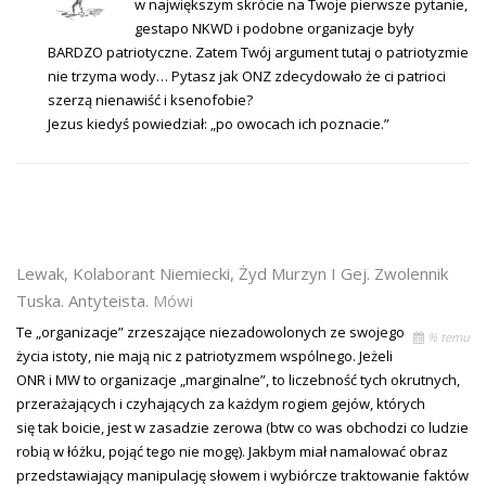
w największym skrócie na Twoje pierwsze pytanie,
gestapo NKWD i podobne organizacje były
BARDZO patriotyczne. Zatem Twój argument tutaj o patriotyzmie
nie trzyma wody… Pytasz jak ONZ zdecydowało że ci patrioci
szerzą nienawiść i ksenofobie?
Jezus kiedyś powiedział: „po owocach ich poznacie.”
Lewak, Kolaborant Niemiecki, Żyd Murzyn I Gej. Zwolennik
Tuska. Antyteista.
Mówi
Te „organizacje” zrzeszające niezadowolonych ze swojego
% temu
życia istoty, nie mają nic z patriotyzmem wspólnego. Jeżeli
ONR i MW to organizacje „marginalne”, to liczebność tych okrutnych,
przerażających i czyhających za każdym rogiem gejów, których
się tak boicie, jest w zasadzie zerowa (btw co was obchodzi co ludzie
robią w łóżku, pojąć tego nie mogę). Jakbym miał namalować obraz
przedstawiający manipulację słowem i wybiórcze traktowanie faktów