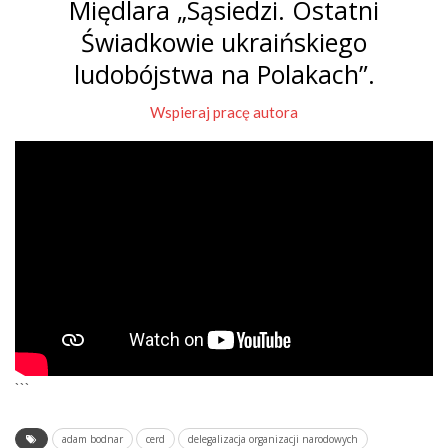
Międlara „Sąsiedzi. Ostatni
Świadkowie ukraińskiego
ludobójstwa na Polakach”.
Wspieraj pracę autora
```
adam bodnar
cerd
delegalizacja organizacji narodowych