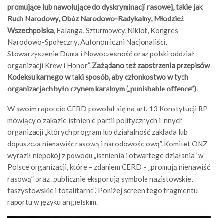
promujące lub nawołujące do dyskryminacji rasowej, takie jak
Ruch Narodowy, Obóz Narodowo-Radykalny, Młodzież
Wszechpolska
, Falanga, Szturmowcy, Niklot, Kongres
Narodowo-Społeczny, Autonomiczni Nacjonaliści,
Stowarzyszenie Duma i Nowoczesność oraz polski oddział
organizacji Krew i Honor”.
Zażądano też zaostrzenia przepisów
Kodeksu karnego w taki sposób, aby członkostwo w tych
organizacjach było czynem karalnym („punishable offence”).
W swoim raporcie CERD powołał się na art. 13 Konstytucji RP
mówiący o zakazie istnienie partii politycznych i innych
organizacji „których program lub działalność zakłada lub
dopuszcza nienawiść rasową i narodowościową”. Komitet ONZ
wyraził niepokój z powodu „istnienia i otwartego działania” w
Polsce organizacji, które – zdaniem CERD – „promują nienawiść
rasową” oraz „publicznie eksponują symbole nazistowskie,
faszystowskie i totalitarne”. Poniżej screen tego fragmentu
raportu w języku angielskim.