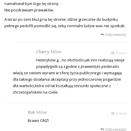
namalował bym logo tej strony.
Nie pozdrawiam prawaków.
A teraz po serii bluzg na tej stronie, idźcie grzecznie do budynku
pełnego pedofili pomodlić się, żeby normalni ludzie was nie spotkali.
Odpowiadać
Charry
Mówi
% temu
Heteryków g…no obchodzi jak inni realizują swoje
popędy(jeśli są zgodne z prawem),to pederaści
włażą ze swoimi wyrami w sferę życia publicznego i wymagają
dla takiego działania akceptacji przy jednoczesnej pogardzie
dla wartości,które od lat kształtują stosunki społeczne z
chrześcijańskimi na czele.
Buk
Mówi
% temu
Brawo ONZ!
Odpowiadać