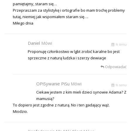
pamiętajmy, staram się…
Przepraszam za stylistykę i ortografie bo mam trochę problemy
tutaj, niemiej jak wspomiałem staram się….
Miłego dnia
Daniel
Mówi
% temu
Proponuję członkostwo w lgbt zrobić karalne bo jest
sprzeczne z naturą ludzka i szerzy dewiacje
Odpowiadać
OPiSywanie PiSu
Mówi
% temu
Ciekaw jestem z kim mieli dzieci synowie Adama? Z
mamusią?
To dopiero jest zgodne z naturą. No i ten gadający wąż.
Miodzio.