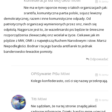
Konfederacja Ma Mój Głos!
Mówi
% temu
Nie ma w tym raporcie mowy o takich organizacjach jak:
srantifa, komunityczna partia polski, sojusz lewizny
demokratycznej, razem i inne komunistyczne odpady. Od
patriotycznych organizacji wymienionych przez onz, niech się
odpitolą. Najgorsze jest to, że wazeliniarski pis będzie te śmieszne
rozporządzenia zlewaczałej onz wcielał w życie. Ciekawe jak im
pójdzie z MW, ONR i z największą Ruchem Narodowym i stow. Marsz
Niepodległości. Bodnar i ta jego banda antifiarek to jednak
banderowsko-lewackie pomioty.
Odpowiadać
OPiSywanie PiSu
Mówi
% temu
Kolego konfederasto, coś ci się nazwy przekręcają.
Titi
Mówi
% temu
Nie sądziłam, że na tej stronie znajdę jakieś
radosne informacje. Dzięki, bardzo mnie ucieszył