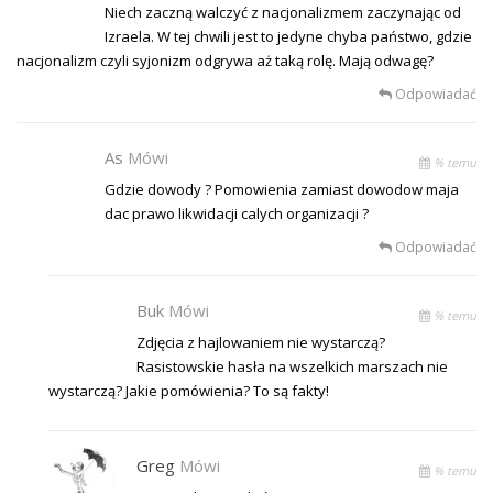
Niech zaczną walczyć z nacjonalizmem zaczynając od
Izraela. W tej chwili jest to jedyne chyba państwo, gdzie
nacjonalizm czyli syjonizm odgrywa aż taką rolę. Mają odwagę?
Odpowiadać
As
Mówi
% temu
Gdzie dowody ? Pomowienia zamiast dowodow maja
dac prawo likwidacji calych organizacji ?
Odpowiadać
Buk
Mówi
% temu
Zdjęcia z hajlowaniem nie wystarczą?
Rasistowskie hasła na wszelkich marszach nie
wystarczą? Jakie pomówienia? To są fakty!
Greg
Mówi
% temu