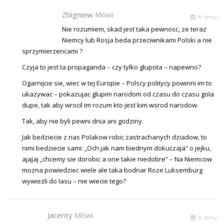
Zbigniew
Mówi
% temu
Nie rozumiem, skad jest taka pewnosc, ze teraz
Niemcy lub Rosja beda przeciwnikami Polski a nie
sprzymierzencami ?
Czyja to jest ta propaganda – czy tylko glupota – napewno?
Ogarnijcie sie, wiec w tej Europie – Polscy politycy powinni im to
ukazywac – pokazujac glupim narodom od czasu do czasu gola
dupe, tak aby wrocil im rozum kto jest kim wsrod narodow.
Tak, aby nie byli pewni dnia ani godziny.
Jak bedziecie z nas Polakow robic zastrachanych dziadow, to
nimi bedziecie sami: „Och jak nam biednym dokuczaja” o jejku,
ajajaj „chcemy sie dorobic a one takie niedobre” – Na Niemcow
mozna powiedziec wiele ale taka bodnar Roze Luksemburg
wywiezli do lasu – nie wiecie tego?
Jacenty
Mówi
% temu