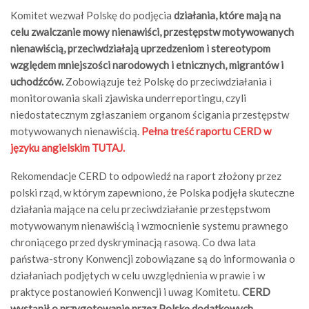
Komitet wezwał Polskę do podjęcia
działania, które mają na
celu zwalczanie mowy nienawiści, przestępstw motywowanych
nienawiścią, przeciwdziałają uprzedzeniom i stereotypom
względem mniejszości narodowych i etnicznych, migrantów i
uchodźców.
Zobowiązuje też Polskę do przeciwdziałania i
monitorowania skali zjawiska underreportingu, czyli
niedostatecznym zgłaszaniem organom ścigania przestępstw
motywowanych nienawiścią.
Pełna treść raportu CERD w
języku angielskim TUTAJ.
Rekomendacje CERD to odpowiedź na raport złożony przez
polski rząd, w którym zapewniono, że Polska podjęła skuteczne
działania mające na celu przeciwdziałanie przestępstwom
motywowanym nienawiścią i wzmocnienie systemu prawnego
chroniącego przed dyskryminacją rasową. Co dwa lata
państwa-strony Konwencji zobowiązane są do informowania o
działaniach podjętych w celu uwzględnienia w prawie i w
praktyce postanowień Konwencji i uwag Komitetu.
CERD
wystąpił o przygotowanie przez Polskę dodatkowych