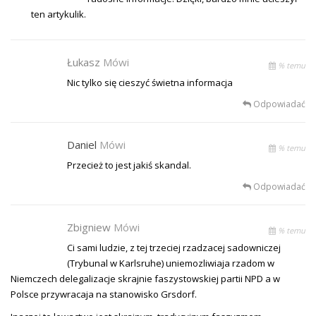
ten artykulik.
Łukasz
Mówi
% temu
Nic tylko się cieszyć świetna informacja
Odpowiadać
Daniel
Mówi
% temu
Przecież to jest jakiś skandal.
Odpowiadać
Zbigniew
Mówi
% temu
Ci sami ludzie, z tej trzeciej rzadzacej sadowniczej
(Trybunal w Karlsruhe) uniemozliwiaja rzadom w
Niemczech delegalizacje skrajnie faszystowskiej partii NPD a w
Polsce przywracaja na stanowisko Grsdorf.