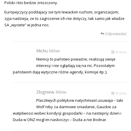
Polski i kto bedzie zniszczony.
Europejczycy poddajacy sie tym lewackim ruchom, organizacjom,
zyja nadzieja, ze to zagrozenie ich nie dotyczy, tak samo jak wladze
SA „wyciete” w jedna noc.
Odpowiadać
Michu
Mówi
% temu
Niemcy to państwo poważne, realizują swoje
interesy i nie oglądają się na nic. Pozostałym
państwom dają wytyczne różne agendy, komisje itp ;).
Zbigniew
Mówi
% temu
Placzliwych politykow natychmiast usuwaja – taki
Wolf niby za darmowe sniadanie, Gauckie za
watpliwosci wobec kondycji gospodarki – na nastepny dzien i
Duda w ONZ mogl im naskoczyc – Duda a nie Bodnar.