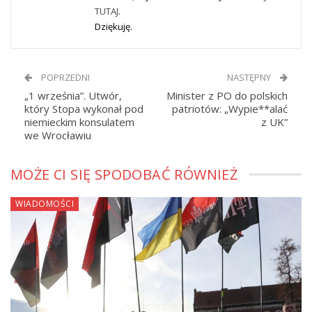
TUTAJ
.
Dziękuję.
POPRZEDNI
NASTĘPNY
„1 września”. Utwór,
Minister z PO do polskich
który Stopa wykonał pod
patriotów: „Wypie**alać
niemieckim konsulatem
z UK”
we Wrocławiu
MOŻE CI SIĘ SPODOBAĆ RÓWNIEŻ
WIADOMOŚCI