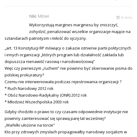
Niki
Mówi
% temu
Wykorzystują margines marginesu by zniszczyć,
zohydzić, penalizować wszelkie organizacje mające na
sztandarach patriotyzm i miłość do ojczyzny.
„art. 13 Konstytucji RP mówiący o zakazie istnienie partii politycznych
i innych organizacji „których program lub działalność zakłada lub
dopuszcza nienawiść rasową i narodowościową”
Więc czy pierwszym „ruchem” nie powinno być skierowanie pisma do
polskiej prokuratury?
Czemu nie interweniowała podczas rejestrowania organizacji ?
* Ruch Narodowy 2012 rok
* Obóz Narodowo-Radykalny (ONR) 2012 rok
* Młodzież Wszechpolska 2003 rok
Gdyby chodziło o prawo to czy czasami odpowiednie instytucje nie
powinny zainteresować się sprawą parę lat wcześniej?
„Wafelki ułożone na torcie”
Kto przy zdrowych zmysłach propagowałby narodowy socjalizm w