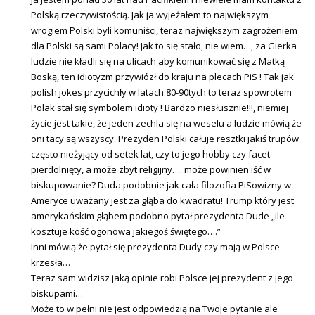
Polską rzeczywistością. Jak ja wyjeżałem to największym
wrogiem Polski byli komuniści, teraz największym zagrożeniem
dla Polski są sami Polacy! Jak to się stało, nie wiem…, za Gierka
ludzie nie kładli się na ulicach aby komunikować się z Matką
Boską, ten idiotyzm przywiózł do kraju na plecach PiS ! Tak jak
polish jokes przycichły w latach 80-90tych to teraz spowrotem
Polak stał się symbolem idioty ! Bardzo niesłusznie!!!, niemiej
życie jest takie, że jeden zechla się na weselu a ludzie mówią że
oni tacy są wszyscy. Prezyden Polski całuje resztki jakiś trupów
często nieżyjący od setek lat, czy to jego hobby czy facet
pierdolnięty, a może zbyt religijny…. może powinien iść w
biskupowanie? Duda podobnie jak cała filozofia PiSowizny w
Ameryce uważany jest za głąba do kwadratu! Trump który jest
amerykańskim głąbem podobno pytał prezydenta Dude „ile
kosztuje kość ogonowa jakiegoś świętego….”
Inni mówią że pytał się prezydenta Dudy czy mają w Polsce
krzesła…
Teraz sam widzisz jaką opinie robi Polsce jej prezydent z jego
biskupami…
Może to w pełni nie jest odpowiedzią na Twoje pytanie ale