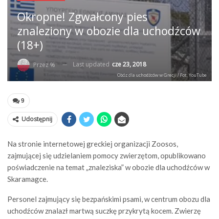
Okropne! Zgwałcony pies
znaleziony w obozie dla uchodźców
(18+)
Last updated
cze 23, 2018
Przez %
Obóz dla uchodźców w Grecji / Fot. YouTube
9
Udostępnij
Na stronie internetowej greckiej organizacji Zoosos,
zajmującej się udzielaniem pomocy zwierzętom, opublikowano
poświadczenie na temat „znaleziska” w obozie dla uchodźców w
Skaramagce.
Personel zajmujący się bezpańskimi psami, w centrum obozu dla
uchodźców znalazł martwą suczkę przykrytą kocem. Zwierzę