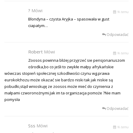
?
Mówi
% temu
Blondyna – czysta Aryjka – spasowała w gust
ciapatym…
Odpowiadać
Robert
Mówi
% temu
Zoosos powinna bliżej przyjrzeć sie pensjonariuszom
ośrodka,bo co jeśli to zwykłe małpy afrykańskie
wówczas stopień społecznej szkodliwości czynu wg.prawa
eurokołchozu może okazać sie bardzo niski tak jak niskie są
pobudki,stąd wnioskuję ze zoosos może mieć do czynienia z
małpami czworonożnymi.Jak im ta organizacja pomoże ?Nie mam
pomysła
Odpowiadać
Sss
Mówi
% temu