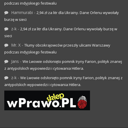
podczas indyjskiego festiwalu
Hammurabi
-
2,94 zł za litr dla Ukrainy. Dane Orlenu wywołały
burzę w sieci
z-k
-
2,94 zł za litr dla Ukrainy. Dane Orlenu wywołały burzę w
sieci
Mr. X
-
Tłumy obcokrajowców przeszły ulicami Warszawy
podczas indyjskiego festiwalu
Jans
-
We Lwowie odsłonięto pomnik Iryny Farion, polityk znanej
z antypolskich wypowiedzi i cytowania Hitlera.
z-k
-
We Lwowie odsłonięto pomnik Iryny Farion, polityk znanej z
antypolskich wypowiedzi i cytowania Hitlera.