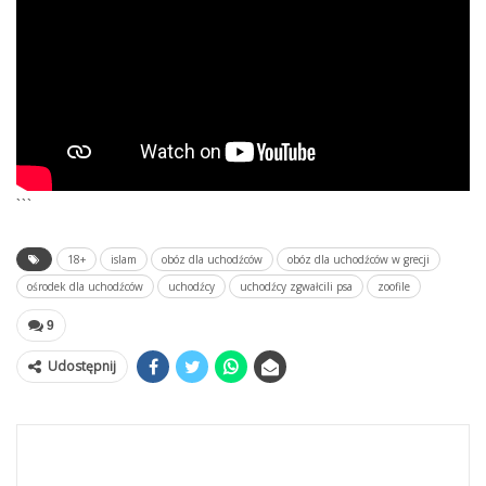
```
18+
islam
obóz dla uchodźców
obóz dla uchodźców w grecji
ośrodek dla uchodźców
uchodźcy
uchodźcy zgwałcili psa
zoofile
9
Udostępnij