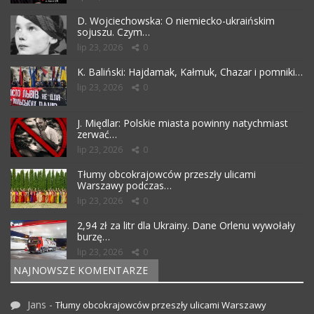
D. Wojciechowska: O niemiecko-ukraińskim
sojuszu. Czym…
lip 23, 2026
0
K. Baliński: Hajdamak, Kałmuk, Chazar i pomniki…
lip 23, 2026
0
J. Międlar: Polskie miasta powinny natychmiast
zerwać…
lip 23, 2026
0
Tłumy obcokrajowców przeszły ulicami
Warszawy podczas…
lip 23, 2026
0
2,94 zł za litr dla Ukrainy. Dane Orlenu wywołały
burzę…
lip 23, 2026
0
NAJNOWSZE KOMENTARZE
Jans
-
Tłumy obcokrajowców przeszły ulicami Warszawy