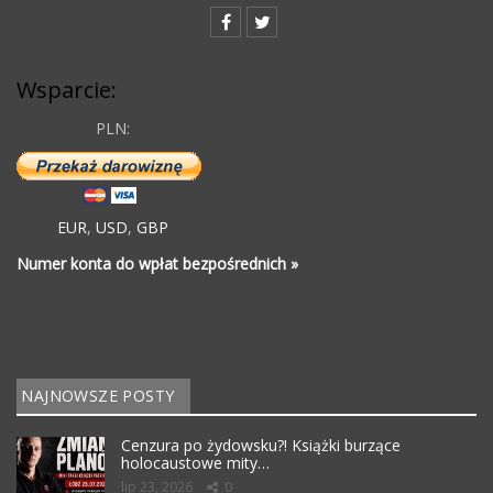
Wsparcie:
PLN:
EUR
,
USD
,
GBP
Numer konta do wpłat bezpośrednich »
NAJNOWSZE POSTY
Cenzura po żydowsku?! Książki burzące
holocaustowe mity…
lip 23, 2026
0