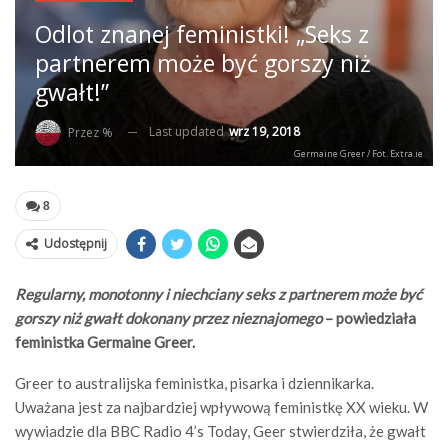
Odlot znanej feministki! „Seks z
partnerem może być gorszy niż
gwałt!”
Last updated
wrz 19, 2018
Przez %
Germaine Greer / Fot. Extra.ie
8
Udostępnij
Regularny, monotonny i niechciany seks z partnerem może być
gorszy niż gwałt dokonany przez nieznajomego
– powiedziała
feministka Germaine Greer.
Greer to australijska feministka, pisarka i dziennikarka.
Uważana jest za najbardziej wpływową feministkę XX wieku. W
wywiadzie dla BBC Radio 4’s Today, Geer stwierdziła, że gwałt