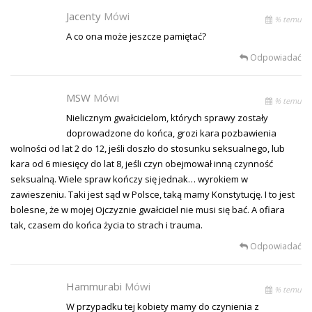
Jacenty
Mówi
% temu
A co ona może jeszcze pamiętać?
Odpowiadać
MSW
Mówi
% temu
Nielicznym gwałcicielom, których sprawy zostały
doprowadzone do końca, grozi kara pozbawienia
wolności od lat 2 do 12, jeśli doszło do stosunku seksualnego, lub
kara od 6 miesięcy do lat 8, jeśli czyn obejmował inną czynność
seksualną. Wiele spraw kończy się jednak… wyrokiem w
zawieszeniu. Taki jest sąd w Polsce, taką mamy Konstytucję. I to jest
bolesne, że w mojej Ojczyznie gwałciciel nie musi się bać. A ofiara
tak, czasem do końca życia to strach i trauma.
Odpowiadać
Hammurabi
Mówi
% temu
W przypadku tej kobiety mamy do czynienia z