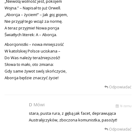
„Niewolą wolność jest, pokojem
Wojna.” – Napisał to już Orwell.
„Aborcja – życiem!” – Jak goj gojem,
Nie przyjął tego wciąż za normę.
A teraz przyjmie! Nowa porcja
Światłych literek: A – Aborcja.
Aborcjonistki – nowa mniejszość
W katolskiej Polsce uciskana –
Do Was należy teraźniejszość!
Słowa to mało, oto zmiana:
Gdy same żywot swój skończycie,
Aborcja będzie znaczyć życie!
Odpowiadać
D
Mówi
% temu
stara, pusta rura, z gębą jak facet, deprawująca
Australijczyków, zboczona komunistka, pasożyt!
Odpowiadać