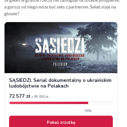
że gwałt w gruncie rzeczy nie zasługuje na totalne potępienie,
a gorszy od niego może być seks z partnerem. Świat staje na
głowie?