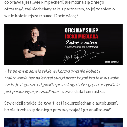
co prawda jest „wielkim pechem”, ale można się z niego
otrząsnąć, zaś niechciany seks z partnerem, to jej zdaniem o
wiele boleśniejsza trauma. Dacie wiarę?
–
W pewnym sensie takie wykorzystywanie kobiet i
traktowanie bez należytej uwagi przez kogoś kto jest w twoim
życiu, jest gorsze od gwałtu przez kogoś obcego, co oczywiście
jest paskudnym przypadkiem
– stwierdziła feministka.
Stwierdziła także, że gwałt jest jak „przejechanie autobusem”,
bo nie trzeba się do niego przyzwyczajać i go analizować”.