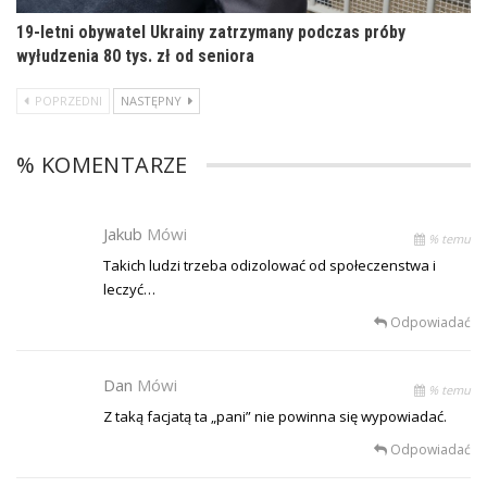
19-letni obywatel Ukrainy zatrzymany podczas próby
wyłudzenia 80 tys. zł od seniora
POPRZEDNI
NASTĘPNY
% KOMENTARZE
Jakub
Mówi
% temu
Takich ludzi trzeba odizolować od społeczenstwa i
leczyć…
Odpowiadać
Dan
Mówi
% temu
Z taką facjatą ta „pani” nie powinna się wypowiadać.
Odpowiadać