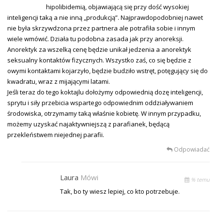
hipolibidemią, objawiającą się przy dość wysokiej
inteligencji taką a nie inną „produkcją”. Najprawdopodobniej nawet
nie była skrzywdzona przez partnera ale potrafiła sobie i innym
wiele wmówić. Działa tu podobna zasada jak przy anoreksji.
Anorektyk za wszelką cenę będzie unikał jedzenia a anorektyk
seksualny kontaktów fizycznych. Wszystko zaś, co się będzie z
owymi kontaktami kojarzyło, będzie budziło wstręt, potęgujący się do
kwadratu, wraz z mijającymi latami.
Jeśli teraz do tego koktajlu dołożymy odpowiednią dozę inteligencji,
sprytu i siły przebicia wspartego odpowiednim oddziaływaniem
środowiska, otrzymamy taką właśnie kobietę. W innym przypadku,
możemy uzyskać najaktywniejszą z parafianek, będącą
przekleństwem niejednej parafii.
Odpowiadać
Laura
Mówi
% temu
Tak, bo ty wiesz lepiej, co kto potrzebuje.