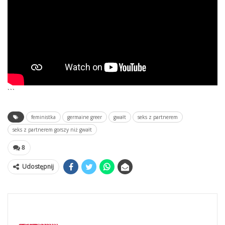
```
feministka
germaine greer
gwałt
seks z partnerem
seks z partnerem gorszy niż gwałt
8
Udostępnij