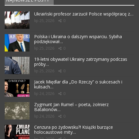
Ukraiński profesor zarzucił Polsce współpracę z…
lip 25, 2026
0
Polska i Ukraina o dalszym wsparciu. Sybiha
podziękował…
lip 25, 2026
0
19-letni obywatel Ukrainy zatrzymany podczas
próby…
lip 25, 2026
0
Jacek Międlar dla „Do Rzeczy” o sukcesach i
kulisach…
lip 24, 2026
0
Zygmunt Jan Rumel – poeta, żołnierz
Batalionów…
lip 24, 2026
0
Cenzura po żydowsku?! Książki burzące
holocaustowe mity…
lip 23, 2026
0