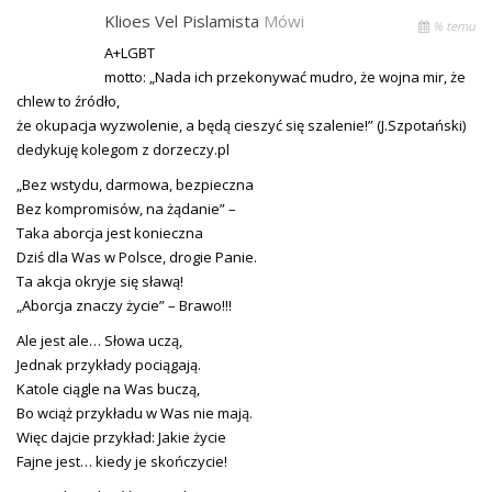
Klioes Vel Pislamista
Mówi
% temu
A+LGBT
motto: „Nada ich przekonywać mudro, że wojna mir, że
chlew to źródło,
że okupacja wyzwolenie, a będą cieszyć się szalenie!” (J.Szpotański)
dedykuję kolegom z dorzeczy.pl
„Bez wstydu, darmowa, bezpieczna
Bez kompromisów, na żądanie” –
Taka aborcja jest konieczna
Dziś dla Was w Polsce, drogie Panie.
Ta akcja okryje się sławą!
„Aborcja znaczy życie” – Brawo!!!
Ale jest ale… Słowa uczą,
Jednak przykłady pociągają.
Katole ciągle na Was buczą,
Bo wciąż przykładu w Was nie mają.
Więc dajcie przykład: Jakie życie
Fajne jest… kiedy je skończycie!