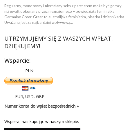
Regularny, monotonny i niechciany seks z partnerem może być gorszy
niż gwałt dokonany przez nieznajomego – powiedziała feministka
Germaine Greer. Greer to australijska feministka, pisarka i dziennikarka.
Uważana jest za najbardziej wpływową…
UTRZYMUJEMY SIĘ Z WASZYCH WPŁAT.
DZIĘKUJEMY!
Wsparcie:
PLN:
EUR
,
USD
,
GBP
Numer konta do wpłat bezpośrednich »
Wspieraj nas kupując w naszym sklepie.