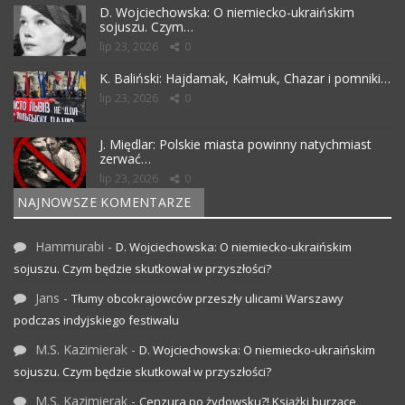
D. Wojciechowska: O niemiecko-ukraińskim
sojuszu. Czym…
lip 23, 2026
0
K. Baliński: Hajdamak, Kałmuk, Chazar i pomniki…
lip 23, 2026
0
J. Międlar: Polskie miasta powinny natychmiast
zerwać…
lip 23, 2026
0
NAJNOWSZE KOMENTARZE
Hammurabi
-
D. Wojciechowska: O niemiecko-ukraińskim
sojuszu. Czym będzie skutkował w przyszłości?
Jans
-
Tłumy obcokrajowców przeszły ulicami Warszawy
podczas indyjskiego festiwalu
M.S. Kazimierak
-
D. Wojciechowska: O niemiecko-ukraińskim
sojuszu. Czym będzie skutkował w przyszłości?
M.S. Kazimierak
-
Cenzura po żydowsku?! Książki burzące