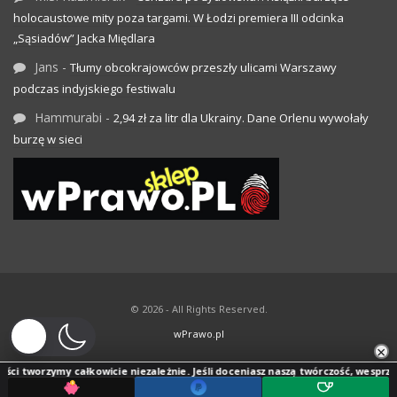
holocaustowe mity poza targami. W Łodzi premiera III odcinka
„Sąsiadów” Jacka Międlara
Jans
-
Tłumy obcokrajowców przeszły ulicami Warszawy
podczas indyjskiego festiwalu
Hammurabi
-
2,94 zł za litr dla Ukrainy. Dane Orlenu wywołały
burzę w sieci
© 2026 - All Rights Reserved.
wPrawo.pl
×
ci tworzymy całkowicie niezależnie. Jeśli doceniasz naszą twórczość, wesprzyj j