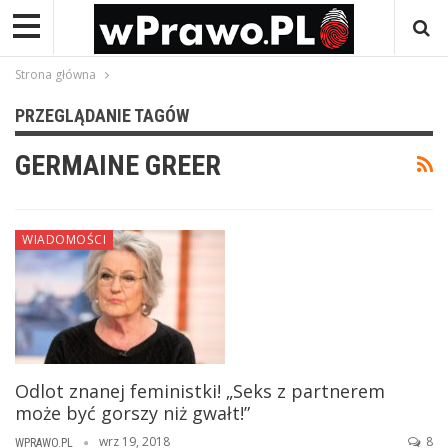
Strona główna
PRZEGLĄDANIE TAGÓW
GERMAINE GREER
WIADOMOŚCI
Odlot znanej feministki! „Seks z partnerem
może być gorszy niż gwałt!”
wrz 19, 2018
8
WPRAWO.PL