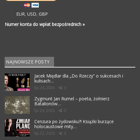
EUR
,
USD
,
GBP
Numer konta do wpłat bezpośrednich »
NAJNOWSZE POSTY
Jacek Międlar dla „Do Rzeczy” o sukcesach i
kulisach…
lip 24, 2026
0
Zygmunt Jan Rumel – poeta, żołnierz
Batalionów…
lip 24, 2026
0
Cenzura po żydowsku?! Książki burzące
holocaustowe mity…
lip 23, 2026
0