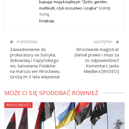
kupując moją książkę pt. "Żydzi, gender,
multikulti, czyli oszustwo i szajba"
KLIKNIJ
TUTAJ
.
Dziękuję.
POPRZEDNI
NASTĘPNY
Zawiadomienie do
Wrocławski magistrat
prokuratury na Sutryka,
złamał prawo i musi za
Bukowską i Ciążyńskiego
to odpowiedzieć!
ws. katowania Polaków
Komentarz Jacka
na marszu we Wrocławiu.
Międlara [WIDEO]
Grożą im 3 lata więzienia!
MOŻE CI SIĘ SPODOBAĆ RÓWNIEŻ
WIADOMOŚCI