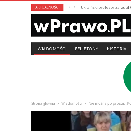
AKTUALNOŚCI
Ukraiński profesor zarzuci
WIADOMOŚCI
FELIETONY
HISTORIA
Strona główna
Wiadomości
Nie można po prostu: „P