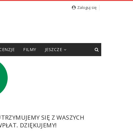
Zaloguj się
CENZJE
FILMY
JESZCZE
UTRZYMUJEMY SIĘ Z WASZYCH
PŁAT. DZIĘKUJEMY!