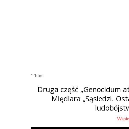
```html
Druga część „Genocidum at
Międlara „Sąsiedzi. Os
ludobójst
Wspie