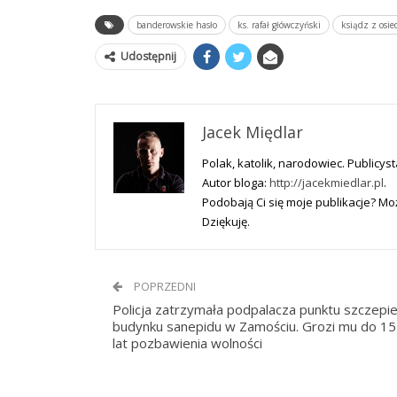
banderowskie hasło
ks. rafał główczyński
ksiądz z osie
Udostępnij
Jacek Międlar
Polak, katolik, narodowiec. Publicyst
Autor bloga:
http://jacekmiedlar.pl
.
Podobają Ci się moje publikacje? 
Dziękuję.
POPRZEDNI
Policja zatrzymała podpalacza punktu szczepie
budynku sanepidu w Zamościu. Grozi mu do 15
lat pozbawienia wolności