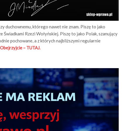
czy duchownemu, którego nawet nie znam. Piszę to jako
 Świadkami Rzezi Wołyńskiej. Piszę to jako Polak, szanujący
odnie pochowane, a z których najbliższymi regularnie
Obejrzyjcie – TUTAJ.