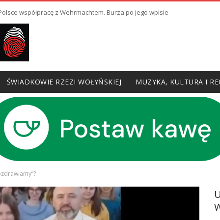
ł Polsce współpracę z Wehrmachtem. Burza po jego wpisie
ŚWIADKOWIE RZEZI WOŁYŃSKIEJ
MUZYKA, KULTURA I RE
ozdrawiamy”?
W