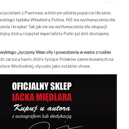
nauczycielami z Piastowa, w którym udziela poparcia Ukrainie.
eckiego łajdaka Władimira Putina. NIE ma wytłumaczenia dla
zenia i kropka! Tak jak nie ma wytłumaczenia dla okupacji
Wojną, którą rozpętał imperialista Putin już dziś dostajemy
zwykłego „życzymy Wam siły i powodzenia w walce z ruskim
cki zarzuca hasło, które tysiące Polaków zamordowanych na
lsce Wschodniej, słyszało jako ostatnie słowa .