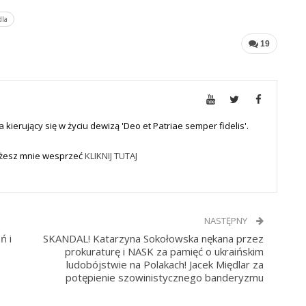
dla
19
a kierujący się w życiu dewizą 'Deo et Patriae semper fidelis'.
Możesz mnie wesprzeć
KLIKNIJ TUTAJ
NASTĘPNY
ń i
SKANDAL! Katarzyna Sokołowska nękana przez
prokuraturę i NASK za pamięć o ukraińskim
ludobójstwie na Polakach! Jacek Międlar za
potępienie szowinistycznego banderyzmu