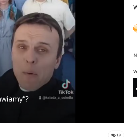
W
N
W
rawiamy”?
19