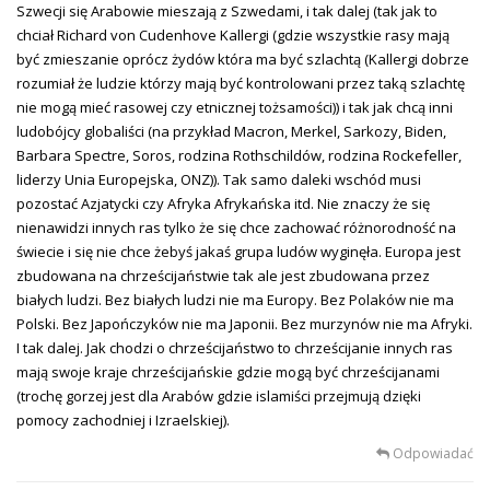
Szwecji się Arabowie mieszają z Szwedami, i tak dalej (tak jak to
chciał Richard von Cudenhove Kallergi (gdzie wszystkie rasy mają
być zmieszanie oprócz żydów która ma być szlachtą (Kallergi dobrze
rozumiał że ludzie którzy mają być kontrolowani przez taką szlachtę
nie mogą mieć rasowej czy etnicznej tożsamości)) i tak jak chcą inni
ludobójcy globaliści (na przykład Macron, Merkel, Sarkozy, Biden,
Barbara Spectre, Soros, rodzina Rothschildów, rodzina Rockefeller,
liderzy Unia Europejska, ONZ)). Tak samo daleki wschód musi
pozostać Azjatycki czy Afryka Afrykańska itd. Nie znaczy że się
nienawidzi innych ras tylko że się chce zachować różnorodność na
świecie i się nie chce żebyś jakaś grupa ludów wyginęła. Europa jest
zbudowana na chrześcijaństwie tak ale jest zbudowana przez
białych ludzi. Bez białych ludzi nie ma Europy. Bez Polaków nie ma
Polski. Bez Japończyków nie ma Japonii. Bez murzynów nie ma Afryki.
I tak dalej. Jak chodzi o chrześcijaństwo to chrześcijanie innych ras
mają swoje kraje chrześcijańskie gdzie mogą być chrześcijanami
(trochę gorzej jest dla Arabów gdzie islamiści przejmują dzięki
pomocy zachodniej i Izraelskiej).
Odpowiadać