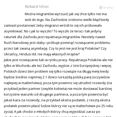
Rickard
Mówi
% temu
Można imigrantów wyrzucić jak się chce tylko nie ma
woli do tego. Na Zachodzie zrobiono wielki błąd kiedy
zamiast postanowić żeby imigranci wrócili to się ich próbowało
asymilować. No i jak to wyszło? To wyszło że teraz i tak jedyny
ratunek dla Zachodu jest repatriacja imigrantów. Niestety nawet
Ruch Narodowy jest słaby i próbuje pominąć rozwiązanie problemu
przez tak zwaną asymilację. Czy to jest nie jest kraj Polaków? Czy
Ukraińcy, Hindusi itd. nie mają własnych krajów?
Jakie jest rozwiązanie luki w rynku pracy. Repatriacja Polaków ale nie
tylko w Wschodu ale też Zachodu, wyjście z Unii Europejskiej i więcej
Polskich dzieci (ten problem się tylko rozwiąże na długą metę kiedy
będzie średnio najmniej 2.1 dzieci na każdą polską parę (oczywiście
najlepiej w małżeństwu), poza tym powinno się utrudnić rozwody (na
przykład jeden partner (zwykle kobieta) nie może dostawać bardziej
korzystne warunki od drugiego partnera, a poza tym powinna być
jakaś kara za rozwody, na przykład ekstra podatek, z resztą ekstra
podatek powinni płacić ludzie którzy nie są w małżeństwie po 25 roku
życia). A jak chodzi o młodych którzy chcą wyjeżdżać zaraz po