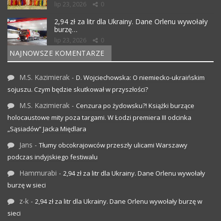
lip 23, 2026
0
2,94 zł za litr dla Ukrainy. Dane Orlenu wywołały
burzę…
lip 23, 2026
0
NAJNOWSZE KOMENTARZE
M.S. Kazimierak
-
D. Wojciechowska: O niemiecko-ukraińskim
sojuszu. Czym będzie skutkował w przyszłości?
M.S. Kazimierak
-
Cenzura po żydowsku?! Książki burzące
holocaustowe mity poza targami. W Łodzi premiera III odcinka
„Sąsiadów” Jacka Międlara
Jans
-
Tłumy obcokrajowców przeszły ulicami Warszawy
podczas indyjskiego festiwalu
Hammurabi
-
2,94 zł za litr dla Ukrainy. Dane Orlenu wywołały
burzę w sieci
z-k
-
2,94 zł za litr dla Ukrainy. Dane Orlenu wywołały burzę w
sieci