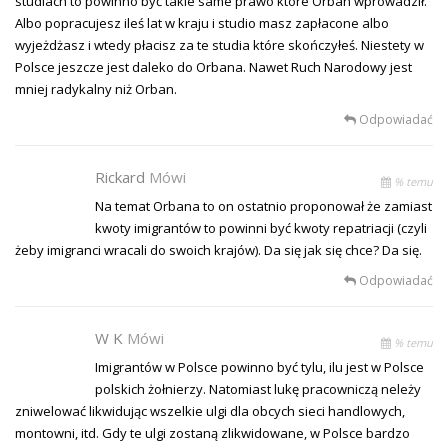
studiach to powinno być takie same prawo które Orban wprowadził.
Albo popracujesz ileś lat w kraju i studio masz zapłacone albo
wyjeżdżasz i wtedy płacisz za te studia które skończyłeś. Niestety w
Polsce jeszcze jest daleko do Orbana. Nawet Ruch Narodowy jest
mniej radykalny niż Orban.
Odpowiadać
Rickard
Mówi
% temu
Na temat Orbana to on ostatnio proponował że zamiast
kwoty imigrantów to powinni być kwoty repatriacji (czyli
żeby imigranci wracali do swoich krajów). Da się jak się chce? Da się.
Odpowiadać
W K
Mówi
% temu
Imigrantów w Polsce powinno być tylu, ilu jest w Polsce
polskich żołnierzy. Natomiast lukę pracowniczą neleży
zniwelować likwidując wszelkie ulgi dla obcych sieci handlowych,
montowni, itd. Gdy te ulgi zostaną zlikwidowane, w Polsce bardzo