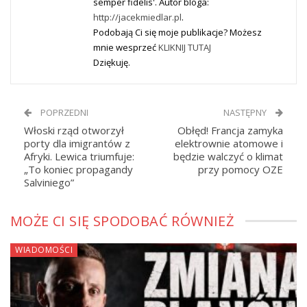
semper fidelis'. Autor bloga:
http://jacekmiedlar.pl
.
Podobają Ci się moje publikacje? Możesz
mnie wesprzeć
KLIKNIJ TUTAJ
Dziękuję.
POPRZEDNI
NASTĘPNY
Włoski rząd otworzył
Obłęd! Francja zamyka
porty dla imigrantów z
elektrownie atomowe i
Afryki. Lewica triumfuje:
będzie walczyć o klimat
„To koniec propagandy
przy pomocy OZE
Salviniego”
MOŻE CI SIĘ SPODOBAĆ RÓWNIEŻ
WIADOMOŚCI