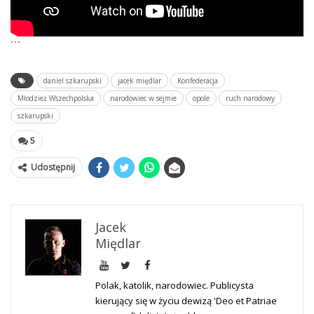
```
daniel szkarupski
jacek międlar
Konfederacja
Młodzież Wszechpolska
narodowiec w sejmie
opole
ruch narodowy
szkarupski
5
Udostępnij
Jacek
Międlar
Polak, katolik, narodowiec. Publicysta
kierujący się w życiu dewizą 'Deo et Patriae