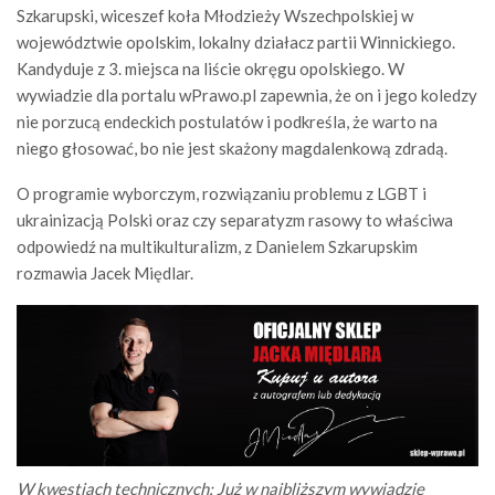
Szkarupski, wiceszef koła Młodzieży Wszechpolskiej w
województwie opolskim, lokalny działacz partii Winnickiego.
Kandyduje z 3. miejsca na liście okręgu opolskiego. W
wywiadzie dla portalu wPrawo.pl zapewnia, że on i jego koledzy
nie porzucą endeckich postulatów i podkreśla, że warto na
niego głosować, bo nie jest skażony magdalenkową zdradą.
O programie wyborczym, rozwiązaniu problemu z LGBT i
ukrainizacją Polski oraz czy separatyzm rasowy to właściwa
odpowiedź na multikulturalizm, z Danielem Szkarupskim
rozmawia Jacek Międlar.
W kwestiach technicznych: Już w najbliższym wywiadzie