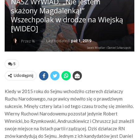
NASZ WYWIAD. „Nie jestem
skażony Magdalenką!”
Wszechpolak w drodze na Wiejską
[WIDEO]
Last updated
paź 1, 2019
Przez %
Jacek Międlar i Daniel Szkarupski
5
Udostępnij
Kiedy w 2015 roku do Sejmu wchodziło czterech działaczy
Ruchu Narodowego, na prawicy mówiło się o prawdziwym
sukcesie. Minęły cztery lata i od tego czasu trochę się zmieniło.
Wierny Ruchowi Narodowemu pozostał jedynie Robert
Winnicki, bo Rzymkowski, Andruszkiewicz i Chruszcz już znaleźli
swoje miejsce na listach partii rządzącej. Dziś działacze RN
znów kandydują do Sejmu. Jednym z ich kandydatów jest Daniel