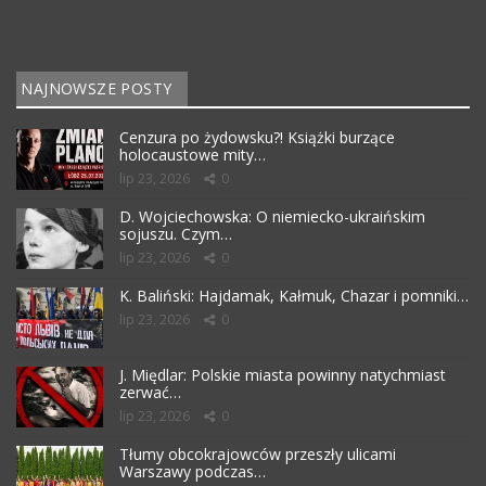
NAJNOWSZE POSTY
Cenzura po żydowsku?! Książki burzące
holocaustowe mity…
lip 23, 2026
0
D. Wojciechowska: O niemiecko-ukraińskim
sojuszu. Czym…
lip 23, 2026
0
K. Baliński: Hajdamak, Kałmuk, Chazar i pomniki…
lip 23, 2026
0
J. Międlar: Polskie miasta powinny natychmiast
zerwać…
lip 23, 2026
0
Tłumy obcokrajowców przeszły ulicami
Warszawy podczas…