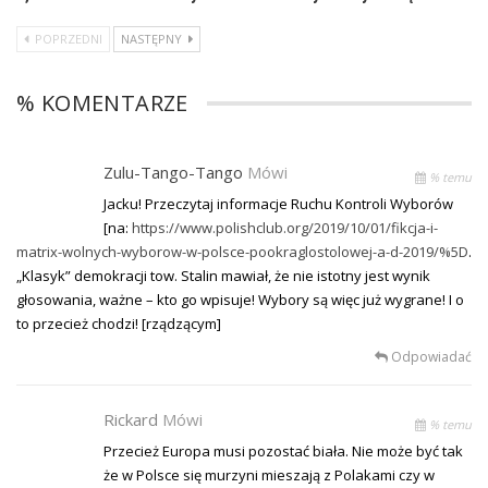
POPRZEDNI
NASTĘPNY
% KOMENTARZE
Zulu-Tango-Tango
Mówi
% temu
Jacku! Przeczytaj informacje Ruchu Kontroli Wyborów
[na:
https://www.polishclub.org/2019/10/01/fikcja-i-
matrix-wolnych-wyborow-w-polsce-pookraglostolowej-a-d-2019/%5D
.
„Klasyk” demokracji tow. Stalin mawiał, że nie istotny jest wynik
głosowania, ważne – kto go wpisuje! Wybory są więc już wygrane! I o
to przecież chodzi! [rządzącym]
Odpowiadać
Rickard
Mówi
% temu
Przecież Europa musi pozostać biała. Nie może być tak
że w Polsce się murzyni mieszają z Polakami czy w