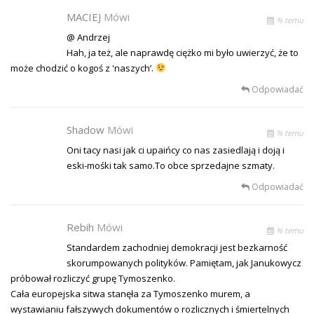
MACIEJ
Mówi
% temu
@ Andrzej
Hah, ja też, ale naprawdę ciężko mi było uwierzyć, że to
może chodzić o kogoś z 'naszych’.
Odpowiadać
Shadow
Mówi
% temu
Oni tacy nasi jak ci upaińcy co nas zasiedlają i doją i
eski-mośki tak samo.To obce sprzedajne szmaty.
Odpowiadać
Rebih
Mówi
% temu
Standardem zachodniej demokracji jest bezkarność
skorumpowanych polityków. Pamiętam, jak Janukowycz
próbował rozliczyć grupę Tymoszenko.
Cała europejska sitwa stanęła za Tymoszenko murem, a
wystawianiu fałszywych dokumentów o rozlicznych i śmiertelnych