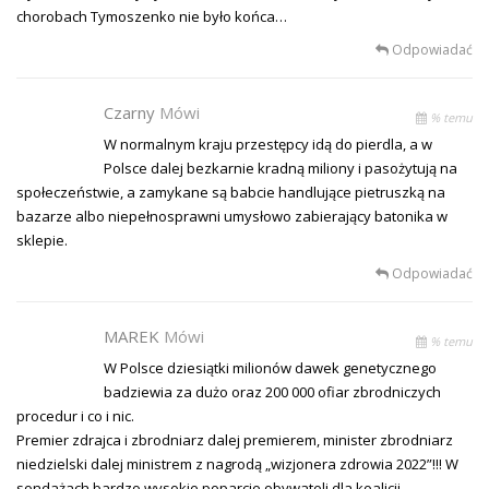
chorobach Tymoszenko nie było końca…
Odpowiadać
Czarny
Mówi
% temu
W normalnym kraju przestępcy idą do pierdla, a w
Polsce dalej bezkarnie kradną miliony i pasożytują na
społeczeństwie, a zamykane są babcie handlujące pietruszką na
bazarze albo niepełnosprawni umysłowo zabierający batonika w
sklepie.
Odpowiadać
MAREK
Mówi
% temu
W Polsce dziesiątki milionów dawek genetycznego
badziewia za dużo oraz 200 000 ofiar zbrodniczych
procedur i co i nic.
Premier zdrajca i zbrodniarz dalej premierem, minister zbrodniarz
niedzielski dalej ministrem z nagrodą „wizjonera zdrowia 2022”!!! W
sondażach bardzo wysokie poparcie obywateli dla koalicji