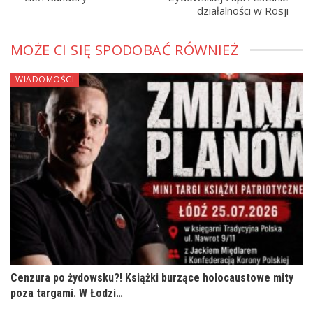
działalności w Rosji
MOŻE CI SIĘ SPODOBAĆ RÓWNIEŻ
WIADOMOŚCI
Cenzura po żydowsku?! Książki burzące holocaustowe mity
poza targami. W Łodzi…