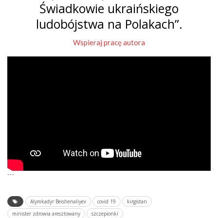
Świadkowie ukraińskiego
ludobójstwa na Polakach”.
Wspieraj pracę autora
```
Alymkadyr Beishenaliyev
covid 19
kirgistan
minister zdrowia aresztowany
szczepionki