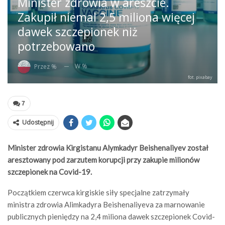
Minister zdrowia w areszcie.
Zakupił niemal 2,5 miliona więcej
dawek szczepionek niż
potrzebowano
W %
Przez %
fot. pixabay
7
Udostępnij
Minister zdrowia Kirgistanu Alymkadyr Beishenaliyev został
aresztowany pod zarzutem korupcji przy zakupie milionów
szczepionek na Covid-19.
Początkiem czerwca kirgiskie siły specjalne zatrzymały
ministra zdrowia Alimkadyra Beishenaliyeva za marnowanie
publicznych pieniędzy na 2,4 miliona dawek szczepionek Covid-