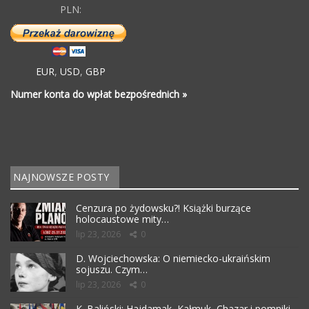
PLN:
EUR
,
USD
,
GBP
Numer konta do wpłat bezpośrednich »
NAJNOWSZE POSTY
Cenzura po żydowsku?! Książki burzące
holocaustowe mity…
lip 23, 2026
0
D. Wojciechowska: O niemiecko-ukraińskim
sojuszu. Czym…
lip 23, 2026
0
K. Baliński: Hajdamak, Kałmuk, Chazar i pomniki…