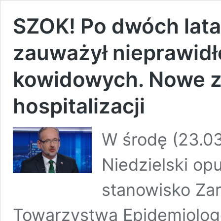
SZOK! Po dwóch latac
zauważył nieprawidł
kowidowych. Nowe z
hospitalizacji
W środę (23.0
Niedzielski op
stanowisko Za
Towarzystwa Epidemiolog