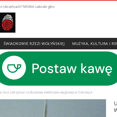
 o Ukraińcach? MSWiA zabrało głos
ŚWIADKOWIE RZEZI WOŁYŃSKIEJ
MUZYKA, KULTURA I RE
 chce zatrzymać rozbudowę elektrowni węglowej w Ostrołęce
W