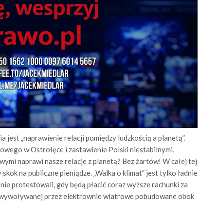
ia jest „naprawienie relacji pomiędzy ludzkością a planetą”.
ego w Ostrołęce i zastawienie Polski niestabilnymi,
ymi naprawi nasze relacje z planetą? Bez żartów! W całej tej
kok na publiczne pieniądze. „Walka o klimat” jest tylko ładnie
 nie protestowali, gdy będą płacić coraz wyższe rachunki za
j wywoływanej przez elektrownie wiatrowe pobudowane obok