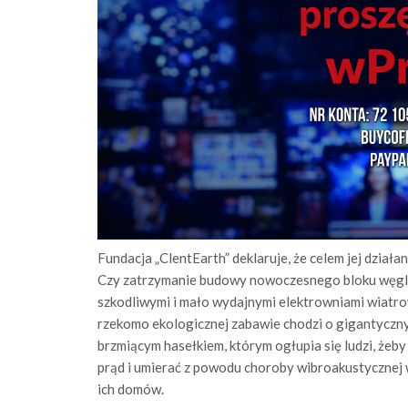
Fundacja „ClentEarth” deklaruje, że celem jej działan
Czy zatrzymanie budowy nowoczesnego bloku węglow
szkodliwymi i mało wydajnymi elektrowniami wiatrow
rzekomo ekologicznej zabawie chodzi o gigantyczny s
brzmiącym hasełkiem, którym ogłupia się ludzi, żeby
prąd i umierać z powodu choroby wibroakustyczne
ich domów.