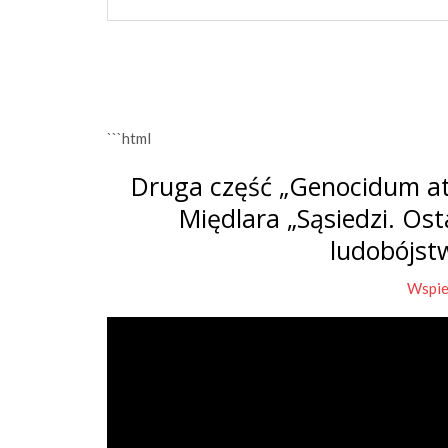
```html
Druga część „Genocidum at
Międlara „Sąsiedzi. Os
ludobójst
Wspie