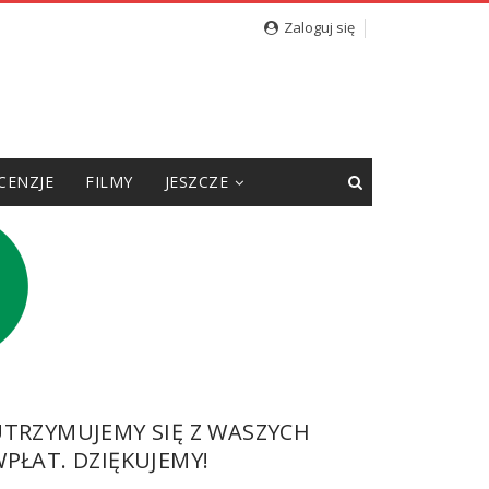
Zaloguj się
CENZJE
FILMY
JESZCZE
UTRZYMUJEMY SIĘ Z WASZYCH
PŁAT. DZIĘKUJEMY!