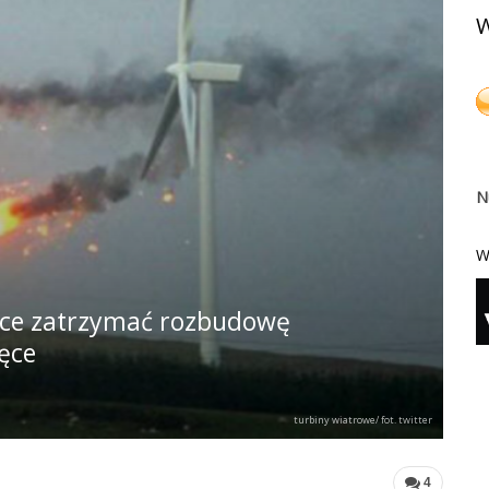
W
N
W
ce zatrzymać rozbudowę
ęce
turbiny wiatrowe/ fot. twitter
4