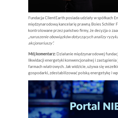
Fundacja ClientEarth posiada udziały w spółkach En
międzynarodową kancelarię prawną Boies Schiller Fl
kontrolowane przez państwo firmy, że decyzja o z
„
naruszenie obowiązków dotyczących analizy ryzyka o
akcjonariuszy”.
Mój komentarz:
Działanie międzynarodowej fundacji
likwidacji energetyki konwencjonalnej i zastąpieni
farmach wiatrowych. Jak widzicie, używa się wszelki
gospodarki, zdestabilizować polską energetykę i 