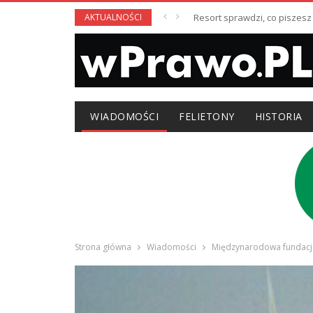
AKTUALNOŚCI
Resort sprawdzi, co piszesz
WIADOMOŚCI
FELIETONY
HISTORIA
Strona główna
Wiadomości
Międzynarodowa fundacja