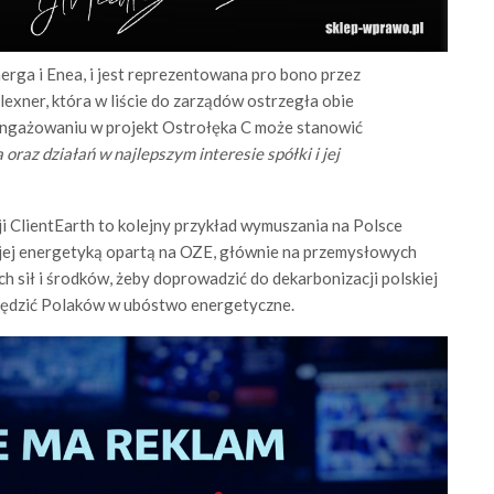
erga i Enea, i jest reprezentowana pro bono przez
exner, która w liście do zarządów ostrzegła obie
aangażowaniu w projekt Ostrołęka C może stanowić
raz działań w najlepszym interesie spółki i jej
 ClientEarth to kolejny przykład wymuszania na Polsce
a jej energetyką opartą na OZE, głównie na przemysłowych
ch sił i środków, żeby doprowadzić do dekarbonizacji polskiej
wpędzić Polaków w ubóstwo energetyczne.