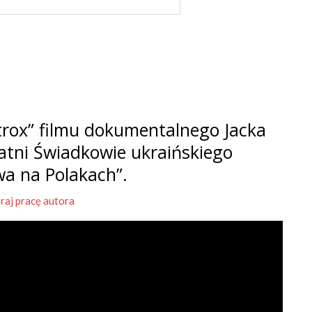
rox” filmu dokumentalnego Jacka
tatni Świadkowie ukraińskiego
wa na Polakach”.
raj pracę autora