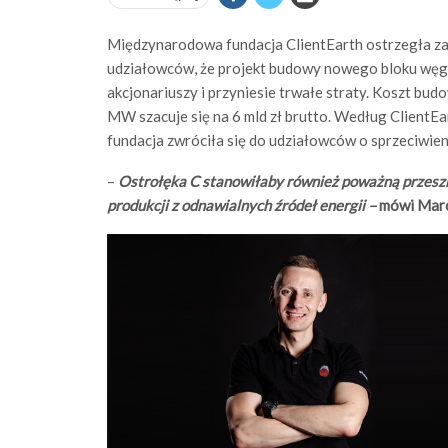
Międzynarodowa fundacja ClientEarth ostrzegła za
udziałowców, że projekt budowy nowego bloku węg
akcjonariuszy i przyniesie trwałe straty. Koszt 
MW szacuje się na 6 mld zł brutto. Według ClientEar
fundacja zwróciła się do udziałowców o sprzeciwien
–
Ostrołęka C stanowiłaby również poważną przeszk
produkcji z odnawialnych źródeł energii –
mówi Marci