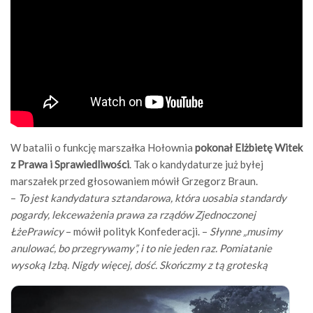
W batalii o funkcję marszałka Hołownia
pokonał Elżbietę Witek
z Prawa i Sprawiedliwości
. Tak o kandydaturze już byłej
marszałek przed głosowaniem mówił Grzegorz Braun.
–
To jest kandydatura sztandarowa, która uosabia standardy
pogardy, lekceważenia prawa za rządów Zjednoczonej
ŁżePrawicy
– mówił polityk Konfederacji. –
Słynne „musimy
anulować, bo przegrywamy”, i to nie jeden raz. Pomiatanie
wysoką Izbą. Nigdy więcej, dość. Skończmy z tą groteską