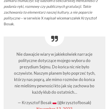
zamiaru tłumaczyć się ludziom o sekciarskiej mentalności z
podania ręki, rozmowy czy publicznych gratulacji. Takie
zachowania to elementarz naszej kultury, a nie poparcie
polityczne
– w serwisie X napisał wicemarszałek Krzysztof
Bosak.
Nie dawajcie wiary w jakiekolwiek narracje
polityczne dotyczące mojego wyboru do
prezydium Sejmu. Do końca nic nie było
oczywiste. Naszym planem było poprzeć tych,
którzy nas poprą, ale mimo rozmów do końca
nie mieliśmy pewności kto jak się zachowa bo
każdy klub do ostatnich…
— Krzysztof Bosak
(@krzysztofbosak)