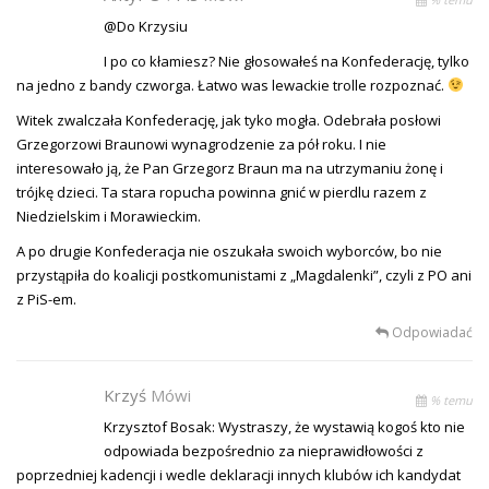
@Do Krzysiu
I po co kłamiesz? Nie głosowałeś na Konfederację, tylko
na jedno z bandy czworga. Łatwo was lewackie trolle rozpoznać.
Witek zwalczała Konfederację, jak tyko mogła. Odebrała posłowi
Grzegorzowi Braunowi wynagrodzenie za pół roku. I nie
interesowało ją, że Pan Grzegorz Braun ma na utrzymaniu żonę i
trójkę dzieci. Ta stara ropucha powinna gnić w pierdlu razem z
Niedzielskim i Morawieckim.
A po drugie Konfederacja nie oszukała swoich wyborców, bo nie
przystąpiła do koalicji postkomunistami z „Magdalenki”, czyli z PO ani
z PiS-em.
Odpowiadać
Krzyś
Mówi
% temu
Krzysztof Bosak: Wystraszy, że wystawią kogoś kto nie
odpowiada bezpośrednio za nieprawidłowości z
poprzedniej kadencji i wedle deklaracji innych klubów ich kandydat