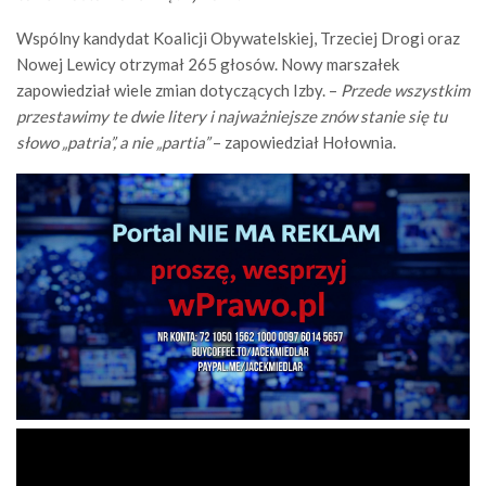
Wspólny kandydat Koalicji Obywatelskiej, Trzeciej Drogi oraz
Nowej Lewicy otrzymał 265 głosów. Nowy marszałek
zapowiedział wiele zmian dotyczących Izby. –
Przede wszystkim
przestawimy te dwie litery i najważniejsze znów stanie się tu
słowo „patria”, a nie „partia”
– zapowiedział Hołownia.