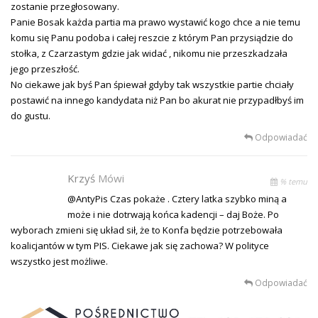
zostanie przegłosowany.
Panie Bosak każda partia ma prawo wystawić kogo chce a nie temu
komu się Panu podoba i całej reszcie z którym Pan przysiądzie do
stołka, z Czarzastym gdzie jak widać , nikomu nie przeszkadzała
jego przeszłość.
No ciekawe jak byś Pan śpiewał gdyby tak wszystkie partie chciały
postawić na innego kandydata niż Pan bo akurat nie przypadłbyś im
do gustu.
Odpowiadać
Krzyś
Mówi
% temu
@AntyPis Czas pokaże . Cztery latka szybko miną a
może i nie dotrwają końca kadencji – daj Boże. Po
wyborach zmieni się układ sił, że to Konfa będzie potrzebowała
koalicjantów w tym PIS. Ciekawe jak się zachowa? W polityce
wszystko jest możliwe.
Odpowiadać