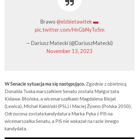
Brawo
@elzbietawitek
pic.twitter.com/HnGbNyToSm
— Dariusz Matecki (@DariuszMatecki)
November 13, 2023
W Senacie sytuacja ma się następująco.
Zgodnie z obietnicą
Donalda Tuska marszałkiem Senatu została Małgorzata
Kidawa-Błońska, a wicemarszałkami Magdalena Biejat
(Lewica), Michał Kamiński (PSL) i Maciej Żywno (Polska 2050).
Odrzucona została kandydatura Marka Pęka z PiS na
wicemarszałka Senatu, a PiS nie wskazał na razie innego
kandydata.