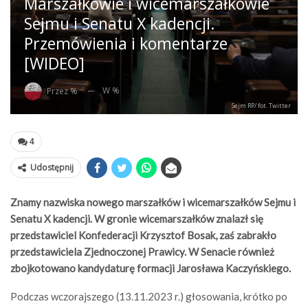
Marszałkowie i wicemarszałkowie
Sejmu i Senatu X kadencji.
Przemówienia i komentarze
[WIDEO]
W %
Przez %
Sejm RP/ fot. Twitter
4
Udostępnij
Znamy nazwiska nowego marszałków i wicemarszałków Sejmu i
Senatu X kadencji. W gronie wicemarszałków znalazł się
przedstawiciel Konfederacji Krzysztof Bosak, zaś zabrakło
przedstawiciela Zjednoczonej Prawicy. W Senacie również
zbojkotowano kandydaturę formacji Jarosława Kaczyńskiego.
Podczas wczorajszego (13.11.2023 r.) głosowania, krótko po