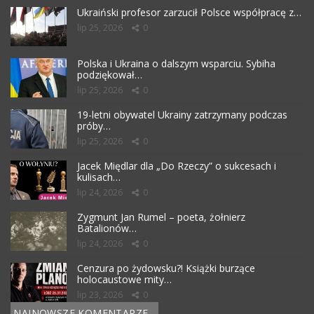
Ukraiński profesor zarzucił Polsce współpracę z…
lip 25, 2026
0
Polska i Ukraina o dalszym wsparciu. Sybiha
podziękował…
lip 25, 2026
0
19-letni obywatel Ukrainy zatrzymany podczas
próby…
lip 25, 2026
0
Jacek Międlar dla „Do Rzeczy” o sukcesach i
kulisach…
lip 24, 2026
0
Zygmunt Jan Rumel – poeta, żołnierz
Batalionów…
lip 24, 2026
0
Cenzura po żydowsku?! Książki burzące
holocaustowe mity…
lip 23, 2026
0
NAJNOWSZE KOMENTARZE