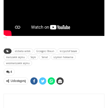
```
elżbieta witek
Grzegorz Braun
krzysztof bosak
marszałek sejmu
Sejm
Senat
szymon hołownia
wicemarszałek sejmu
4
Udostępnij