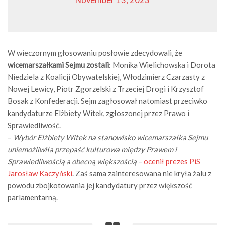
November 13, 2023
W wieczornym głosowaniu posłowie zdecydowali, że
wicemarszałkami Sejmu zostali
: Monika Wielichowska i Dorota
Niedziela z Koalicji Obywatelskiej, Włodzimierz Czarzasty z
Nowej Lewicy, Piotr Zgorzelski z Trzeciej Drogi i Krzysztof
Bosak z Konfederacji. Sejm zagłosował natomiast przeciwko
kandydaturze Elżbiety Witek, zgłoszonej przez Prawo i
Sprawiedliwość.
–
Wybór Elżbiety Witek na stanowisko wicemarszałka Sejmu
uniemożliwiła przepaść kulturowa między Prawem i
Sprawiedliwością a obecną większością
–
ocenił prezes PiS
Jarosław Kaczyński
. Zaś sama zainteresowana nie kryła żalu z
powodu zbojkotowania jej kandydatury przez większość
parlamentarną.