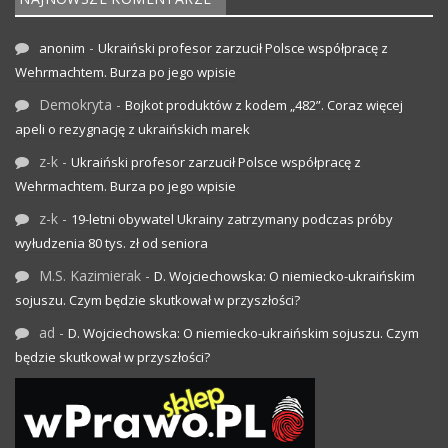
-
anonim
Ukraiński profesor zarzucił Polsce współpracę z
Wehrmachtem. Burza po jego wpisie
Demokryta
-
Bojkot produktów z kodem „482”. Coraz więcej
apeli o rezygnację z ukraińskich marek
z-k
-
Ukraiński profesor zarzucił Polsce współpracę z
Wehrmachtem. Burza po jego wpisie
z-k
-
19-letni obywatel Ukrainy zatrzymany podczas próby
wyłudzenia 80 tys. zł od seniora
M.S. Kazimierak
-
D. Wojciechowska: O niemiecko-ukraińskim
sojuszu. Czym będzie skutkował w przyszłości?
ad
-
D. Wojciechowska: O niemiecko-ukraińskim sojuszu. Czym
będzie skutkował w przyszłości?