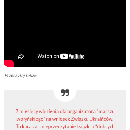
Przeczytaj także:
7 miesięcy więzienia dla organizatora “marszu
wołyńskiego” na wniosek Związku Ukraińców.
To kara za… nieprzeczytanie książki o “dobrych