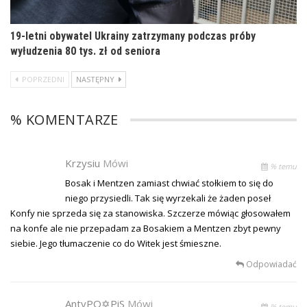
19-letni obywatel Ukrainy zatrzymany podczas próby
wyłudzenia 80 tys. zł od seniora
POPRZEDNI
NASTĘPNY
% KOMENTARZE
Krzysiu
Mówi
% temu
Bosak i Mentzen zamiast chwiać stołkiem to się do
niego przysiedli. Tak się wyrzekali że żaden poseł
Konfy nie sprzeda się za stanowiska. Szczerze mówiąc głosowałem
na konfe ale nie przepadam za Bosakiem a Mentzen zbyt pewny
siebie. Jego tłumaczenie co do Witek jest śmieszne.
Odpowiadać
AntyPO✡PiS
Mówi
% temu