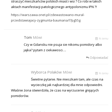
straszyć mieszkańców polskich miast i wsi ? Co robi w takich
aktach manifestacji patologicznego antypolonizmu IPN ?!
https://warszawa.onet.pl/zdewastowano-mural-
przedstawiajacy-zygmunta-baumana/l7pg55g
Tom
Mówi
% temu
Czy w Gdansku nie psuja sie nikomu pomidory albo
jajka? pytam z ciekawosci….
Odpowiadać
Wyborca Polaków
Mówi
% temu
Świetne pytanie. Nie mieszkam tam, ale czas na
wycieczkę jak najbardziej dla mnie odpowiedni.
Właśnie żona stwierdziła, że czas na wyrzucenie gnijących
pomidorów.