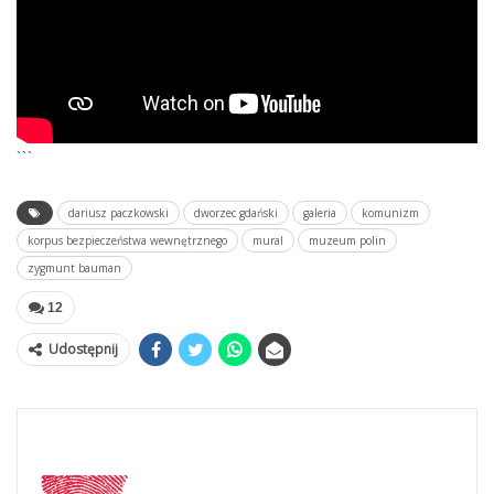
```
dariusz paczkowski
dworzec gdański
galeria
komunizm
korpus bezpieczeństwa wewnętrznego
mural
muzeum polin
zygmunt bauman
12
Udostępnij