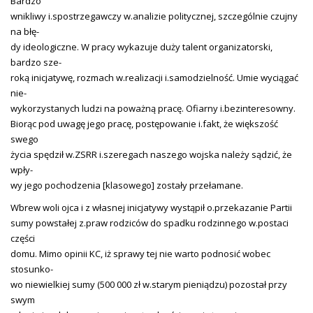
Bardzo
wnikliwy i.spostrzegawczy w.analizie politycznej, szczególnie czujny
na błę-
dy ideologiczne. W pracy wykazuje duży talent organizatorski,
bardzo sze-
roką inicjatywę, rozmach w.realizacji i.samodzielność. Umie wyciągać
nie-
wykorzystanych ludzi na poważną pracę. Ofiarny i.bezinteresowny.
Biorąc pod uwagę jego pracę, postępowanie i.fakt, że większość
swego
życia spędził w.ZSRR i.szeregach naszego wojska należy sądzić, że
wpły-
wy jego pochodzenia [klasowego] zostały przełamane.
Wbrew woli ojca i z własnej inicjatywy wystąpił o.przekazanie Partii
sumy powstałej z.praw rodziców do spadku rodzinnego w.postaci
części
domu. Mimo opinii KC, iż sprawy tej nie warto podnosić wobec
stosunko-
wo niewielkiej sumy (500 000 zł w.starym pieniądzu) pozostał przy
swym