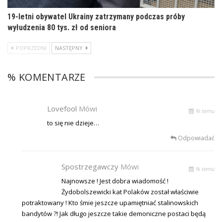
19-letni obywatel Ukrainy zatrzymany podczas próby
wyłudzenia 80 tys. zł od seniora
POPRZEDNI
NASTĘPNY
% KOMENTARZE
Lovefool
Mówi
% temu
to się nie dzieje…
Odpowiadać
Spostrzegawczy
Mówi
% temu
Najnowsze ! Jest dobra wiadomość !
Żydobolszewicki kat Polaków został właściwie
potraktowany ! Kto śmie jeszcze upamiętniać stalinowskich
bandytów ?! Jak długo jeszcze takie demoniczne postaci będą