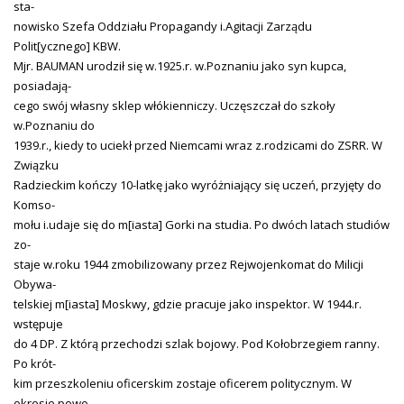
sta-
nowisko Szefa Oddziału Propagandy i.Agitacji Zarządu
Polit[ycznego] KBW.
Mjr. BAUMAN urodził się w.1925.r. w.Poznaniu jako syn kupca,
posiadają-
cego swój własny sklep włókienniczy. Uczęszczał do szkoły
w.Poznaniu do
1939.r., kiedy to uciekł przed Niemcami wraz z.rodzicami do ZSRR. W
Związku
Radzieckim kończy 10-latkę jako wyróżniający się uczeń, przyjęty do
Komso-
mołu i.udaje się do m[iasta] Gorki na studia. Po dwóch latach studiów
zo-
staje w.roku 1944 zmobilizowany przez Rejwojenkomat do Milicji
Obywa-
telskiej m[iasta] Moskwy, gdzie pracuje jako inspektor. W 1944.r.
wstępuje
do 4 DP. Z którą przechodzi szlak bojowy. Pod Kołobrzegiem ranny.
Po krót-
kim przeszkoleniu oficerskim zostaje oficerem politycznym. W
okresie powo-