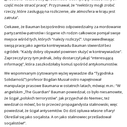
część może stracić pracę”. Przyznawał, że “niektórzy mogli zrobić
rzeczy, które zasługują na rozliczenie, ale atmosfera w kraju jest
zatruta”.
Ciekawe, że Bauman bezpośrednio odpowiedzialny za mordowanie
partyzantów-patriotów i ściganie ich rodzin całkowicie pomijał swoje
miejsce wśród tych, których “należy rozliczyć”. Usprawiedliwiając
swoją pracę jako agenta kontrwywiadu Bauman stwierdził bez
ogródek: “Każdy dobry obywatel powinien służyć w kontrwywiadzie”.
Zaprzeczył przy tym jednak, żeby dostarczył jakąś “interesującą
informację”, która zaszkodziłaby komuś spośród antykomunistów.
We wspomnianym (cytowanym wyżej wywiadzie dla “Tygodnika
Solidarność”) profesor Bogdan Musiał ostro napiętnował
manipulacje prasowe Baumana w ostatnich latach, mówiąc m.in.: “W
angielskim „The Guardian” Bauman powiedział, co było niesamowite,
że ścigał „polskich terrorystów”. Jak przyjechał do Niemiec, też
wiedział co mówić, bo to przecież propagandysta stalinowski, więc
powiedział, że ścigał antysemitów. Do dziś opluwa własne ofiary!
Określał się jako socjalista. A on jako stalinowiec prześladował
socjalistów!”.