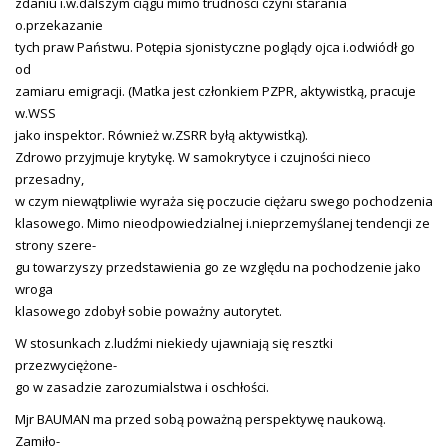
zdaniu i.w.dalszym ciągu mimo trudności czyni starania
o.przekazanie
tych praw Państwu. Potępia sjonistyczne poglądy ojca i.odwiódł go
od
zamiaru emigracji. (Matka jest członkiem PZPR, aktywistką, pracuje
w.WSS
jako inspektor. Również w.ZSRR byłą aktywistką).
Zdrowo przyjmuje krytykę. W samokrytyce i czujności nieco
przesadny,
w czym niewątpliwie wyraża się poczucie ciężaru swego pochodzenia
klasowego. Mimo nieodpowiedzialnej i.nieprzemyślanej tendencji ze
strony szere-
gu towarzyszy przedstawienia go ze względu na pochodzenie jako
wroga
klasowego zdobył sobie poważny autorytet.
W stosunkach z.ludźmi niekiedy ujawniają się resztki
przezwyciężone-
go w zasadzie zarozumialstwa i oschłości.
Mjr BAUMAN ma przed sobą poważną perspektywę naukową.
Zamiło-