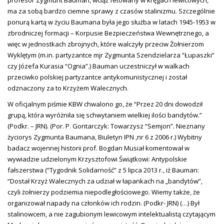
ma za sobą bardzo ciemne sprawy z czasów stalinizmu. Szczególnie
ponurą kartą w życiu Baumana była jego służba w latach 1945-1953 w
zbrodniczej formacji – Korpusie Bezpieczeństwa Wewnętrznego, a
więc w jednostkach zbrojnych, które walczyły przeciw Żołnierzom
Wyklętym (m.in. partyzantce mjr Zygmunta Szendzielarza “Łupaszki”
czy Józefa Kurasia “Ognia”.) Bauman uczestniczył w walkach
przeciwko polskiej partyzantce antykomunistycznej i został
odznaczony za to Krzyżem Walecznych.
W oficjalnym piśmie KBW chwalono go, że “Przez 20 dni dowodził
grupą, która wyróżniła się schwytaniem wielkiej ilości bandytów.”
(Podkr. – JRN). (Por. P. Gontarczyk: Towarzysz “Semjon”. Nieznany
życiorys Zygmunta Baumana, Biuletyn IPN ,nr 6 z 2006 r.) Wybitny
badacz wojennej historii prof. Bogdan Musiał komentował w
wywiadzie udzielonym Krzysztofowi Świątkowi: Antypolskie
fałszerstwa (“Tygodnik Solidarność” z 5 lipca 2013 r., iż Bauman:
“Dostał Krzyż Walecznych za udział w łapankach na „bandytów”,
czyli żołnierzy podziemia niepodległościowego. Wiemy także, że
organizował napady na członków ich rodzin. (Podkr- JRN) (…) Był
stalinowcem, a nie zagubionym lewicowym intelektualistą czytającym