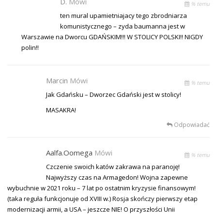
D.
Mówi
% temu
ten mural upamietniajacy tego zbrodniarza
komunistycznego – zyda baumanna jest w
Warszawie na Dworcu GDAŃSKIM!!! W STOLICY POLSKI!! NIGDY
polin!!
Marcin
Mówi
% temu
Jak Gdańsku – Dworzec Gdański jest w stolicy!
MASAKRA!
Odpowiadać
Aalfa.oomega
Mówi
% temu
Czczenie swoich katów zakrawa na paranoję!
Najwyższy czas na Armagedon! Wojna zapewne
wybuchnie w 2021 roku – 7 lat po ostatnim kryzysie finansowym!
(taka reguła funkcjonuje od XVIII w.) Rosja skończy pierwszy etap
modernizacji armii, a USA – jeszcze NIE! O przyszłości Unii