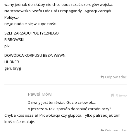
wany jednak do służby nie chce opuszczać szeregów wojska.
Na stanowisko Szefa Oddziału Propagandy i Agitacji Zarządu
Politycz-
nego nadaje się w.zupełności.
SZEF ZARZĄDU POLITYCZNEGO
BIBROWSKI
płk.
DOWÓDCA KORPUSU BEZP. WEWN.
HÜBNER
gen. bryg.
Odpowiadać
Paweł
Mówi
% temu
Dziwny jest ten świat. Gdzie człowiek…
A jeszcze w taki sposób doceniać zbrodniarzy?
Chyba ktoś oszalał. Prowokacja czy głupota. Tylko patrzeć jak tam
ktoś coś z maluje.
Odpowiadać