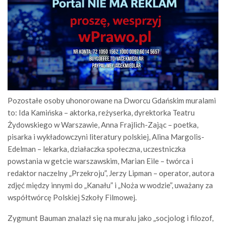
Pozostałe osoby uhonorowane na Dworcu Gdańskim muralami
to: Ida Kamińska – aktorka, reżyserka, dyrektorka Teatru
Żydowskiego w Warszawie, Anna Frajlich-Zając – poetka,
pisarka i wykładowczyni literatury polskiej, Alina Margolis-
Edelman – lekarka, działaczka społeczna, uczestniczka
powstania w getcie warszawskim, Marian Eile – twórca i
redaktor naczelny „Przekroju”, Jerzy Lipman – operator, autora
zdjęć między innymi do „Kanału” i „Noża w wodzie”, uważany za
współtwórcę Polskiej Szkoły Filmowej.
Zygmunt Bauman znalazł się na muralu jako „socjolog i filozof,