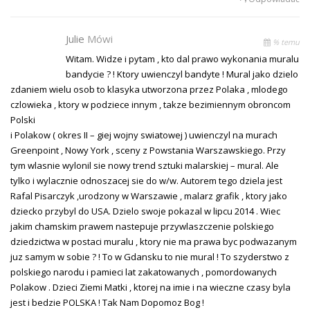
Julie
Mówi
% temu
Witam. Widze i pytam , kto dal prawo wykonania muralu
bandycie ? ! Ktory uwienczyl bandyte ! Mural jako dzielo
zdaniem wielu osob to klasyka utworzona przez Polaka , mlodego
czlowieka , ktory w podziece innym , takze bezimiennym obroncom
Polski
i Polakow ( okres II – giej wojny swiatowej ) uwienczyl na murach
Greenpoint , Nowy York , sceny z Powstania Warszawskiego. Przy
tym wlasnie wylonil sie nowy trend sztuki malarskiej – mural. Ale
tylko i wylacznie odnoszacej sie do w/w. Autorem tego dziela jest
Rafal Pisarczyk ,urodzony w Warszawie , malarz grafik , ktory jako
dziecko przybyl do USA. Dzielo swoje pokazal w lipcu 2014 . Wiec
jakim chamskim prawem nastepuje przywlaszczenie polskiego
dziedzictwa w postaci muralu , ktory nie ma prawa byc podwazanym
juz samym w sobie ? ! To w Gdansku to nie mural ! To szyderstwo z
polskiego narodu i pamieci lat zakatowanych , pomordowanych
Polakow . Dzieci Ziemi Matki , ktorej na imie i na wieczne czasy byla
jest i bedzie POLSKA ! Tak Nam Dopomoz Bog !