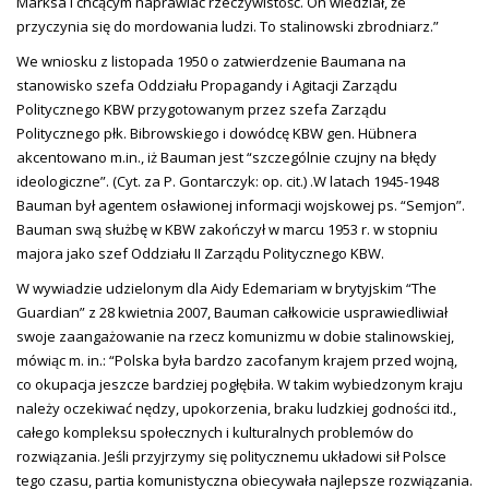
Marksa i chcącym naprawiać rzeczywistość. On wiedział, że
przyczynia się do mordowania ludzi. To stalinowski zbrodniarz.”
We wniosku z listopada 1950 o zatwierdzenie Baumana na
stanowisko szefa Oddziału Propagandy i Agitacji Zarządu
Politycznego KBW przygotowanym przez szefa Zarządu
Politycznego płk. Bibrowskiego i dowódcę KBW gen. Hübnera
akcentowano m.in., iż Bauman jest “szczególnie czujny na błędy
ideologiczne”. (Cyt. za P. Gontarczyk: op. cit.) .W latach 1945-1948
Bauman był agentem osławionej informacji wojskowej ps. “Semjon”.
Bauman swą służbę w KBW zakończył w marcu 1953 r. w stopniu
majora jako szef Oddziału II Zarządu Politycznego KBW.
W wywiadzie udzielonym dla Aidy Edemariam w brytyjskim “The
Guardian” z 28 kwietnia 2007, Bauman całkowicie usprawiedliwiał
swoje zaangażowanie na rzecz komunizmu w dobie stalinowskiej,
mówiąc m. in.: “Polska była bardzo zacofanym krajem przed wojną,
co okupacja jeszcze bardziej pogłębiła. W takim wybiedzonym kraju
należy oczekiwać nędzy, upokorzenia, braku ludzkiej godności itd.,
całego kompleksu społecznych i kulturalnych problemów do
rozwiązania. Jeśli przyjrzymy się politycznemu układowi sił Polsce
tego czasu, partia komunistyczna obiecywała najlepsze rozwiązania.