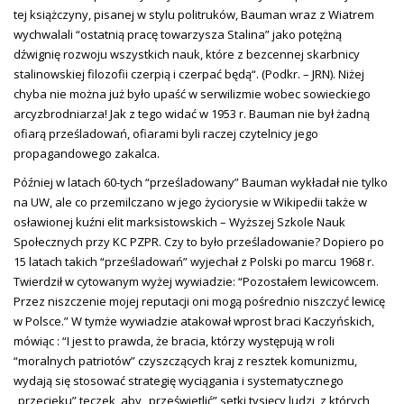
tej książczyny, pisanej w stylu politruków, Bauman wraz z Wiatrem
wychwalali “ostatnią pracę towarzysza Stalina” jako potężną
dźwignię rozwoju wszystkich nauk, które z bezcennej skarbnicy
stalinowskiej filozofii czerpią i czerpać będą“. (Podkr. – JRN). Niżej
chyba nie można już było upaść w serwilizmie wobec sowieckiego
arcyzbrodniarza! Jak z tego widać w 1953 r. Bauman nie był żadną
ofiarą prześladowań, ofiarami byli raczej czytelnicy jego
propagandowego zakalca.
Później w latach 60-tych “prześladowany” Bauman wykładał nie tylko
na UW, ale co przemilczano w jego życiorysie w Wikipedii także w
osławionej kuźni elit marksistowskich – Wyższej Szkole Nauk
Społecznych przy KC PZPR. Czy to było prześladowanie? Dopiero po
15 latach takich “prześladowań” wyjechał z Polski po marcu 1968 r.
Twierdził w cytowanym wyżej wywiadzie: “Pozostałem lewicowcem.
Przez niszczenie mojej reputacji oni mogą pośrednio niszczyć lewicę
w Polsce.” W tymże wywiadzie atakował wprost braci Kaczyńskich,
mówiąc : “I jest to prawda, że bracia, którzy występują w roli
“moralnych patriotów” czyszczących kraj z resztek komunizmu,
wydają się stosować strategię wyciągania i systematycznego
„przecieku” teczek, aby „prześwietlić” setki tysięcy ludzi, z których