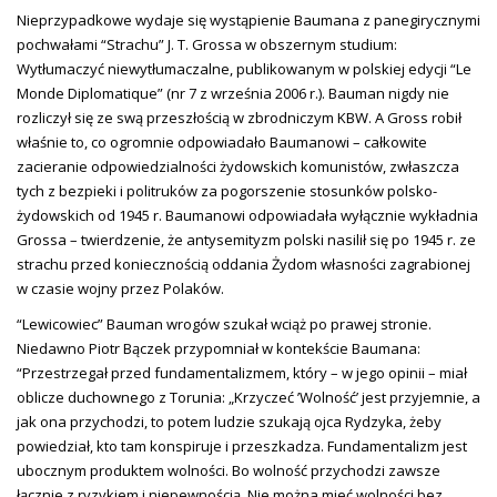
Nieprzypadkowe wydaje się wystąpienie Baumana z panegirycznymi
pochwałami “Strachu” J. T. Grossa w obszernym studium:
Wytłumaczyć niewytłumaczalne, publikowanym w polskiej edycji “Le
Monde Diplomatique” (nr 7 z września 2006 r.). Bauman nigdy nie
rozliczył się ze swą przeszłością w zbrodniczym KBW. A Gross robił
właśnie to, co ogromnie odpowiadało Baumanowi – całkowite
zacieranie odpowiedzialności żydowskich komunistów, zwłaszcza
tych z bezpieki i politruków za pogorszenie stosunków polsko-
żydowskich od 1945 r. Baumanowi odpowiadała wyłącznie wykładnia
Grossa – twierdzenie, że antysemityzm polski nasilił się po 1945 r. ze
strachu przed koniecznością oddania Żydom własności zagrabionej
w czasie wojny przez Polaków.
“Lewicowiec” Bauman wrogów szukał wciąż po prawej stronie.
Niedawno Piotr Bączek przypomniał w kontekście Baumana:
“Przestrzegał przed fundamentalizmem, który – w jego opinii – miał
oblicze duchownego z Torunia: „Krzyczeć ’Wolność’ jest przyjemnie, a
jak ona przychodzi, to potem ludzie szukają ojca Rydzyka, żeby
powiedział, kto tam konspiruje i przeszkadza. Fundamentalizm jest
ubocznym produktem wolności. Bo wolność przychodzi zawsze
łącznie z ryzykiem i niepewnością. Nie można mieć wolności bez