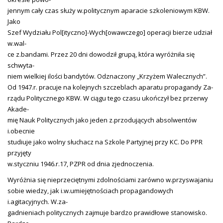
jennym cały czas służy w.politycznym aparacie szkoleniowym KBW.
Jako
Szef Wydziału Pol[ityczno]-Wych[owawczego] operacji bierze udział
w.wal-
ce z.bandami. Przez 20 dni dowodził grupą, która wyróżniła się
schwyta-
niem wielkiej ilości bandytów. Odznaczony „Krzyżem Walecznych”.
Od 1947.r. pracuje na kolejnych szczeblach aparatu propagandy Za-
rządu Politycznego KBW. W ciągu tego czasu ukończył bez przerwy
Akade-
mię Nauk Politycznych jako jeden z.przodujących absolwentów
i.obecnie
studiuje jako wolny słuchacz na Szkole Partyjnej przy KC. Do PPR
przyjęty
w.styczniu 1946.r.17, PZPR od dnia zjednoczenia.
Wyróżnia się nieprzeciętnymi zdolnościami zarówno w.przyswajaniu
sobie wiedzy, jak i.w.umiejętnościach propagandowych
i.agitacyjnych. W.za-
gadnieniach politycznych zajmuje bardzo prawidłowe stanowisko.