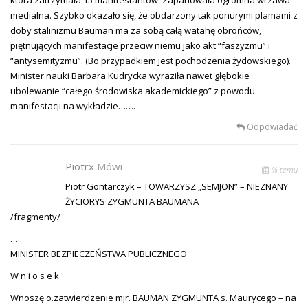
medialna. Szybko okazało się, że obdarzony tak ponurymi plamami z
doby stalinizmu Bauman ma za sobą całą watahę obrońców,
piętnujących manifestacje przeciw niemu jako akt “faszyzmu” i
“antysemityzmu”. (Bo przypadkiem jest pochodzenia żydowskiego).
Minister nauki Barbara Kudrycka wyraziła nawet głębokie
ubolewanie “całego środowiska akademickiego” z powodu
manifestacji na wykładzie…….
Odpowiadać
Piotrx
Mówi
% temu
Piotr Gontarczyk – TOWARZYSZ „SEMJON” – NIEZNANY
ŻYCIORYS ZYGMUNTA BAUMANA
/fragmenty/
…..
MINISTER BEZPIECZEŃSTWA PUBLICZNEGO
W n i o s e k
Wnoszę o.zatwierdzenie mjr. BAUMAN ZYGMUNTA s. Maurycego – na