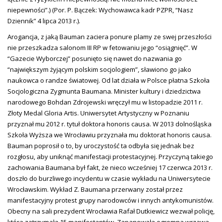
niepewności”.) (Por. P. Bączek: Wychowawca kadr PZPR, “Nasz
Dziennik” 4 lipca 2013 r.).
Arogancja, z jaką Bauman zaciera ponure plamy ze swej przeszłości
nie przeszkadza salonom III RP w fetowaniu jego “osiągnięć”. W
“Gazecie Wyborczej” posunięto się nawet do nazwania go
“największym żyjącym polskim socjologiem”, sławiono go jako
naukowca o randze światowej. Od lat działa w Polsce płatna Szkoła
Socjologiczna Zygmunta Baumana. Minister kultury i dziedzictwa
narodowego Bohdan Zdrojewski wręczył mu w listopadzie 2011 r.
Złoty Medal Gloria Artis. Uniwersytet Artystyczny w Poznaniu
przyznał mu 2012 r. tytuł doktora honoris causa. W 2013 dolnośląska
Szkoła Wyższa we Wrocławiu przyznała mu doktorat honoris causa.
Bauman poprosił o to, by uroczystość ta odbyła się jednak bez
rozgłosu, aby uniknąć manifestacji protestacyjnej. Przyczyną takiego
zachowania Baumana był fakt, że nieco wcześniej 17 czerwca 2013 r.
doszło do burzliwego incydentu w czasie wykładu na Uniwersytecie
Wrocławskim. Wykład Z. Baumana przerwany został przez
manifestacyjny protest grupy narodowców i innych antykomunistów.
Obecny na sali prezydent Wrocławia Rafał Dutkiewicz wezwał policję,
która zatrzymała 15 manifestantów. Zapanowała ogromna wrzawa