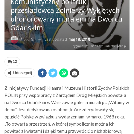
Komunistyczny politruk i
prześladowca Żołnierzy Wyklętych
uhonorowany muralem na Dworcu
Gdańskim
Last updated
maj 18, 2018
Przez %
Zygmunt Bauman na muralu/ fot. polin.pl
12
Udostępnij
Z inicjatywy Fundacji Klamra i Muzeum Historii Żydów Polskich
POLIN przy współpracy z Zarządem Dróg Miejskich powstała
na Dworcu Gdańskim w Warszawie galeria murali pt. „Witamy w
domu”. Jest dedykowana osobom, które zdecydowały się
opuścić Polskę w związku z wydarzeniami w marcu 1968 roku.
„To otwarta przestrzeń, w której symbolicznie można ich
powitać z kwiatami i dzięki temu przywrócić o nich zbiorową