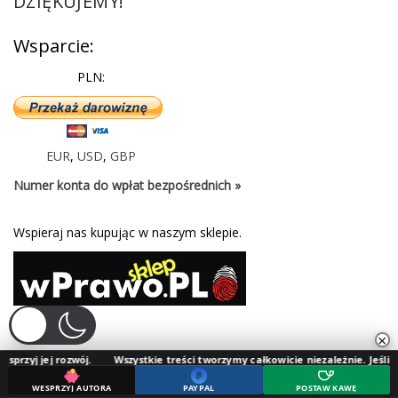
DZIĘKUJEMY!
Wsparcie:
PLN:
EUR
,
USD
,
GBP
Numer konta do wpłat bezpośrednich »
Wspieraj nas kupując w naszym sklepie.
×
zwój.
Wszystkie treści tworzymy całkowicie niezależnie. Jeśli doceniasz nasz
WESPRZYJ AUTORA
PAYPAL
POSTAW KAWĘ