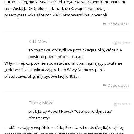
Europejskiej, mocarstwa USrael [i jego XXI-wiecznym kondominium
nad Wisłą: JUDEOpolonii], dżihadzie i 3. wojnie światowej –
przeczytasz w książce pt.: ‘2021, Moonwars’ (na: docer.pl)
Odpowiadać
KID
Mówi
% temu
To chamska, obrzydliwa prowokacja Polin, która nie
powinna pozostać bez reakcji.
W tym miejscu powinien powstać mural upamiętniający powitanie
„chlebem i solą” wkraczających do W-wy Niemców przez
przedstawicieli gminy żydowskiej w 1939 r.
Odpowiadać
Piotrx
Mówi
% temu
prof. Jerzy Robert Nowak “Czerwone dynastie”
/fragmenty/
……Mieszkający wspólnie z córką Bieruta w Leeds (Anglia) socjolog
profesor Zygmunt Bauman, wciąż fetowany w kręgach lewicowych,