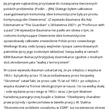
Jej program najbardziej przystawał do rozwiązania ówczesnych
polskich problemów. (Podkr. – JRN). Dlatego byłem całkowicie
zaangażowanym komunistą. Idee komunistyczne były po prostu
kontynuacją idei Oświecenia”. (Z wywiadu Baumana dla Ady
Edemariam w “The Guardian” z 28 kwietnia 2007 r. pt.”Professor with
a past”.) W wywiadzie Baumana nie padło ani słowa o tym, że
rzekomo kontynuujące Oświecenie idee komunistyczne
spowodowały całkowite zniewolenie Polski przez sowieckiego
Wielkiego Brata, setki tysięcy więźniów i tysiące zamordowanych
patriotów (przy jego osobistym wkładzie). Swoją walkę w ramach
KBW Bauman tłumaczył brytyjskiej dziennikarce zgodnie z modnym
dziś określeniem jako “walkę z terroryzmem”.
W czasie wywiadu Bauman uskarżał się, że po odejściu z wojska w
1953 r. był jakoby przez 15 lat prześladowany przez bezpiekę.
“Skromnie” zataił fakt, że przez całe 15 lat od 1953 r. po odejściu z
wojska działał na froncie ideologicznym w nauce. I to na wielką skalę
– vide wydanie przez niego w 1953 r. wraz z Jerzym Wiatrem
haniebnej panegirycznej książki o Stalinie: “Obiektywny charakter
praw przyrody i społeczeństwa w świetle pracy J. W. Stalina:
“Ekonomiczne problemy socjalizmu w ZSRR”. Już na pierwszej stronie