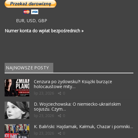
EUR
,
USD
,
GBP
Numer konta do wpłat bezpośrednich »
NAJNOWSZE POSTY
Cenzura po żydowsku?! Książki burzące
holocaustowe mity…
lip 23, 2026
0
D. Wojciechowska: O niemiecko-ukraińskim
sojuszu. Czym…
lip 23, 2026
0
K. Baliński: Hajdamak, Kałmuk, Chazar i pomniki…
lip 23, 2026
0