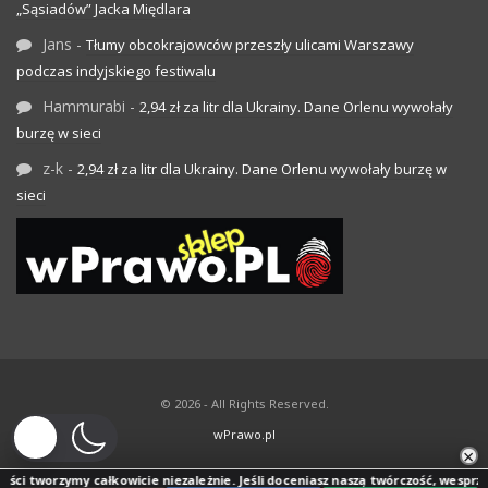
„Sąsiadów” Jacka Międlara
Jans
-
Tłumy obcokrajowców przeszły ulicami Warszawy
podczas indyjskiego festiwalu
Hammurabi
-
2,94 zł za litr dla Ukrainy. Dane Orlenu wywołały
burzę w sieci
z-k
-
2,94 zł za litr dla Ukrainy. Dane Orlenu wywołały burzę w
sieci
© 2026 - All Rights Reserved.
wPrawo.pl
×
ści tworzymy całkowicie niezależnie. Jeśli doceniasz naszą twórczość, wesprzyj j