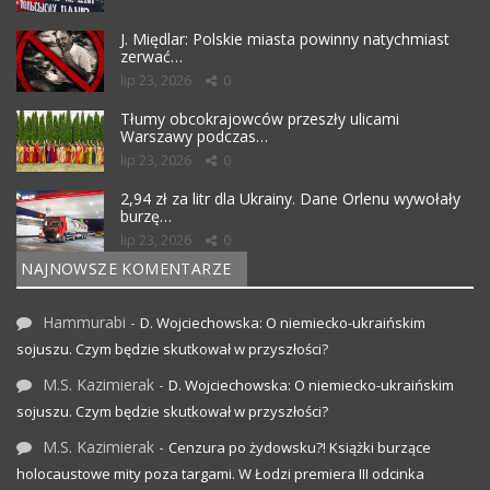
J. Międlar: Polskie miasta powinny natychmiast
zerwać…
lip 23, 2026
0
Tłumy obcokrajowców przeszły ulicami
Warszawy podczas…
lip 23, 2026
0
2,94 zł za litr dla Ukrainy. Dane Orlenu wywołały
burzę…
lip 23, 2026
0
NAJNOWSZE KOMENTARZE
Hammurabi
-
D. Wojciechowska: O niemiecko-ukraińskim
sojuszu. Czym będzie skutkował w przyszłości?
M.S. Kazimierak
-
D. Wojciechowska: O niemiecko-ukraińskim
sojuszu. Czym będzie skutkował w przyszłości?
M.S. Kazimierak
-
Cenzura po żydowsku?! Książki burzące
holocaustowe mity poza targami. W Łodzi premiera III odcinka