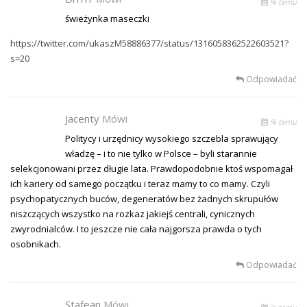
% temu
świeżynka maseczki
https://twitter.com/ukaszM58886377/status/1316058362522603521?
s=20
Odpowiadać
Jacenty
Mówi
% temu
Politycy i urzędnicy wysokiego szczebla sprawujący
władzę – i to nie tylko w Polsce – byli starannie
selekcjonowani przez długie lata. Prawdopodobnie ktoś wspomagał
ich kariery od samego początku i teraz mamy to co mamy. Czyli
psychopatycznych buców, degeneratów bez żadnych skrupułów
niszczących wszystko na rozkaz jakiejś centrali, cynicznych
zwyrodnialców. I to jeszcze nie cała najgorsza prawda o tych
osobnikach.
Odpowiadać
Stafean
Mówi