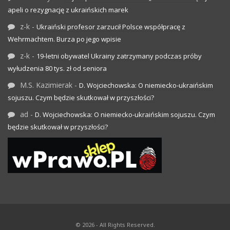
apeli o rezygnację z ukraińskich marek
z-k
-
Ukraiński profesor zarzucił Polsce współpracę z
Wehrmachtem. Burza po jego wpisie
z-k
-
19-letni obywatel Ukrainy zatrzymany podczas próby
wyłudzenia 80 tys. zł od seniora
M.S. Kazimierak
-
D. Wojciechowska: O niemiecko-ukraińskim
sojuszu. Czym będzie skutkował w przyszłości?
ad
-
D. Wojciechowska: O niemiecko-ukraińskim sojuszu. Czym
będzie skutkował w przyszłości?
© 2026 - All Rights Reserved.