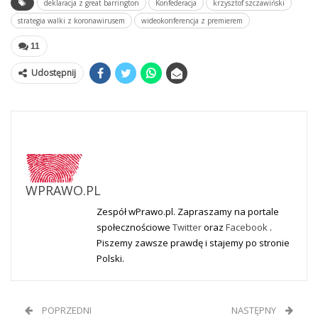
deklaracja z great barrington
Konfederacja
krzysztof szczawiński
strategia walki z koronawirusem
wideokonferencja z premierem
11
Udostępnij
WPRAWO.PL
Zespół wPrawo.pl. Zapraszamy na portale
społecznościowe
Twitter
oraz
Facebook
.
Piszemy zawsze prawdę i stajemy po stronie
Polski.
POPRZEDNI
NASTĘPNY