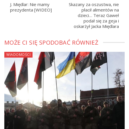
J. Międlar: Nie mamy
Skazany za oszustwa, nie
prezydenta [WIDEO]
płacił alimentów na
dzieci… Teraz Gaweł
podał się za geja i
oskarżył Jacka Międlara
MOŻE CI SIĘ SPODOBAĆ RÓWNIEŻ
WIADOMOŚCI