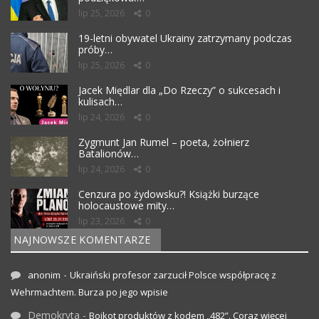
lip 25, 2026
0
19-letni obywatel Ukrainy zatrzymany podczas
próby…
lip 25, 2026
0
Jacek Międlar dla „Do Rzeczy” o sukcesach i
kulisach…
lip 24, 2026
0
Zygmunt Jan Rumel – poeta, żołnierz
Batalionów…
lip 24, 2026
0
Cenzura po żydowsku?! Książki burzące
holocaustowe mity…
lip 23, 2026
0
NAJNOWSZE KOMENTARZE
-
anonim
Ukraiński profesor zarzucił Polsce współpracę z
Wehrmachtem. Burza po jego wpisie
Demokryta
-
Bojkot produktów z kodem „482”. Coraz więcej