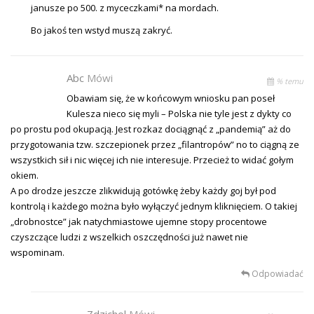
janusze po 500. z myceczkami* na mordach.
Bo jakoś ten wstyd muszą zakryć.
Abc
Mówi
% temu
Obawiam się, że w końcowym wniosku pan poseł
Kulesza nieco się myli – Polska nie tyle jest z dykty co
po prostu pod okupacją. Jest rozkaz dociągnąć z „pandemią” aż do
przygotowania tzw. szczepionek przez „filantropów” no to ciągną ze
wszystkich sił i nic więcej ich nie interesuje. Przecież to widać gołym
okiem.
A po drodze jeszcze zlikwidują gotówkę żeby każdy goj był pod
kontrolą i każdego można było wyłączyć jednym kliknięciem. O takiej
„drobnostce” jak natychmiastowe ujemne stopy procentowe
czyszczące ludzi z wszelkich oszczędności już nawet nie
wspominam.
Odpowiadać
Zdzichol
Mówi