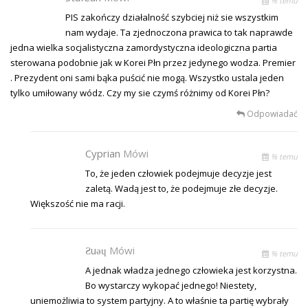
% temu
PIS zakończy działalność szybciej niż sie wszystkim
nam wydaje. Ta zjednoczona prawica to tak naprawde
jedna wielka socjalistyczna zamordystyczna ideologiczna partia
sterowana podobnie jak w Korei Płn przez jedynego wodza. Premier
. Prezydent oni sami bąka puścić nie mogą. Wszystko ustala jeden
tylko umiłowany wódz. Czy my sie czymś różnimy od Korei Płn?
Odpowiadać
Cyprian
Mówi
% temu
To, że jeden człowiek podejmuje decyzje jest
zaletą. Wadą jest to, że podejmuje złe decyzje.
Większość nie ma racji.
Ƨuǝɥ
Mówi
% temu
A jednak władza jednego człowieka jest korzystna.
Bo wystarczy wykopać jednego! Niestety,
uniemożliwia to system partyjny. A to właśnie ta partię wybrały