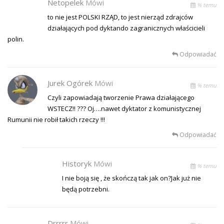
Netopelek
Mówi
% temu
to nie jest POLSKI RZĄD, to jest nierząd zdrajców
działających pod dyktando zagranicznych właścicieli
polin.
Odpowiadać
Jurek Ogórek
Mówi
% temu
Czyli zapowiadają tworzenie Prawa działającego
WSTECZ!! ??? Oj….nawet dyktator z komunistycznej
Rumunii nie robił takich rzeczy !!!
Odpowiadać
Historyk
Mówi
% temu
I nie boją się , że skończą tak jak on?Jak już nie
będą potrzebni.
Drrrrr
Mówi