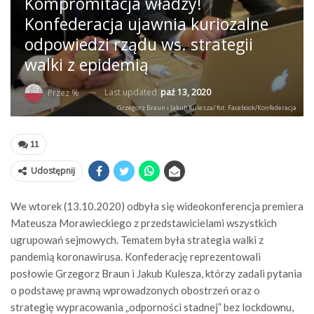
Kompromitacja władzy!
Konfederacja ujawnia kuriozalne
odpowiedzi rządu ws. strategii
walki z epidemią
Last updated
paź 13, 2020
Przez %
Grzegorz Braun i Jakub Kulesza/ fot. Facebook/Konfederacja
11
Udostępnij
We wtorek (13.10.2020) odbyła się wideokonferencja premiera
Mateusza Morawieckiego z przedstawicielami wszystkich
ugrupowań sejmowych. Tematem była strategia walki z
pandemią koronawirusa. Konfederację reprezentowali
posłowie Grzegorz Braun i Jakub Kulesza, którzy zadali pytania
o podstawę prawną wprowadzonych obostrzeń oraz o
strategię wypracowania „odporności stadnej” bez lockdownu,