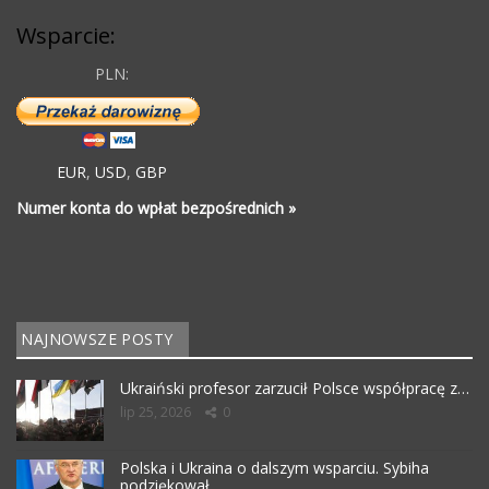
Wsparcie:
PLN:
EUR
,
USD
,
GBP
Numer konta do wpłat bezpośrednich »
NAJNOWSZE POSTY
Ukraiński profesor zarzucił Polsce współpracę z…
lip 25, 2026
0
Polska i Ukraina o dalszym wsparciu. Sybiha
podziękował…