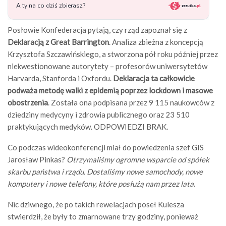
Posłowie Konfederacja pytają, czy rząd zapoznał się z
Deklaracją z Great Barrington
. Analiza zbieżna z koncepcją
Krzysztofa Szczawińskiego, a stworzona pół roku później przez
niekwestionowane autorytety – profesorów uniwersytetów
Harvarda, Stanforda i Oxfordu.
Deklaracja ta całkowicie
podważa metodę walki z epidemią poprzez lockdown i masowe
obostrzenia
. Została ona podpisana przez 9 115 naukowców z
dziedziny medycyny i zdrowia publicznego oraz 23 510
praktykujących medyków. ODPOWIEDZI BRAK.
Co podczas wideokonferencji miał do powiedzenia szef GIS
Jarosław Pinkas?
Otrzymaliśmy ogromne wsparcie od spółek
skarbu państwa i rządu. Dostaliśmy nowe samochody, nowe
komputery i nowe telefony, które posłużą nam przez lata
.
Nic dziwnego, że po takich rewelacjach poseł Kulesza
stwierdził, że były to zmarnowane trzy godziny, ponieważ