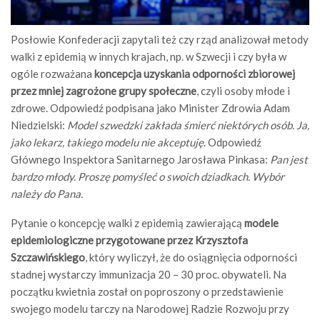
Posłowie Konfederacji zapytali też czy rząd analizował metody
walki z epidemią w innych krajach, np. w Szwecji i czy była w
ogóle rozważana
koncepcja uzyskania odporności zbiorowej
przez mniej zagrożone grupy społeczne
, czyli osoby młode i
zdrowe. Odpowiedź podpisana jako Minister Zdrowia Adam
Niedzielski:
Model szwedzki zakłada śmierć niektórych osób. Ja,
jako lekarz, takiego modelu nie akceptuję
. Odpowiedź
Głównego Inspektora Sanitarnego Jarosława Pinkasa:
Pan jest
bardzo młody. Proszę pomyśleć o swoich dziadkach. Wybór
należy do Pana.
Pytanie o koncepcję walki z epidemią zawierającą
modele
epidemiologiczne przygotowane przez Krzysztofa
Szczawińskiego
, który wyliczył, że do osiągnięcia odporności
stadnej wystarczy immunizacja 20 – 30 proc. obywateli. Na
początku kwietnia został on poproszony o przedstawienie
swojego modelu tarczy na Narodowej Radzie Rozwoju przy