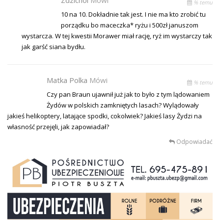
% temu
10 na 10. Dokładnie tak jest. I nie ma kto zrobić tu
porządku bo maceczka* ryżu i 500zł januszom
wystarcza. W tej kwestii Morawer miał rację, ryż im wystarczy tak
jak garść siana bydłu.
Matka Polka
Mówi
% temu
Czy pan Braun ujawnił już jak to było z tym lądowaniem
Żydów w polskich zamkniętych lasach? Wylądowały
jakieś helikoptery, latające spodki, cokolwiek? Jakieś lasy Żydzi na
własność przejęli, jak zapowiadał?
Odpowiadać