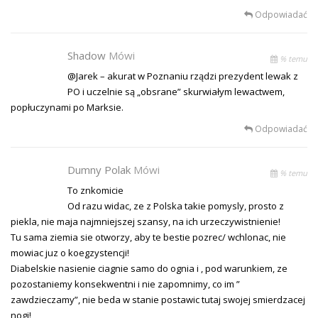
Odpowiadać
Shadow
Mówi
% temu
@Jarek – akurat w Poznaniu rządzi prezydent lewak z
PO i uczelnie są „obsrane” skurwiałym lewactwem,
popłuczynami po Marksie.
Odpowiadać
Dumny Polak
Mówi
% temu
To znkomicie
Od razu widac, ze z Polska takie pomysly, prosto z
piekla, nie maja najmniejszej szansy, na ich urzeczywistnienie!
Tu sama ziemia sie otworzy, aby te bestie pozrec/ wchlonac, nie
mowiac juz o koegzystencji!
Diabelskie nasienie ciagnie samo do ognia i , pod warunkiem, ze
pozostaniemy konsekwentni i nie zapomnimy, co im ”
zawdzieczamy”, nie beda w stanie postawic tutaj swojej smierdzacej
nogi!