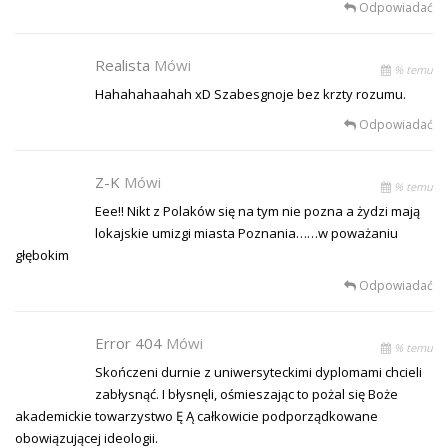
Odpowiadać
Realista
Mówi
% temu
Hahahahaahah xD Szabesgnoje bez krzty rozumu.
Odpowiadać
Z-K
Mówi
% temu
Eee!! Nikt z Polaków się na tym nie pozna a żydzi mają
lokajskie umizgi miasta Poznania……w poważaniu
głębokim
Odpowiadać
Error 404
Mówi
% temu
Skończeni durnie z uniwersyteckimi dyplomami chcieli
zabłysnąć. I błysnęli, ośmieszając to pożal się Boże
akademickie towarzystwo Ę Ą całkowicie podporządkowane
obowiązującej ideologii.