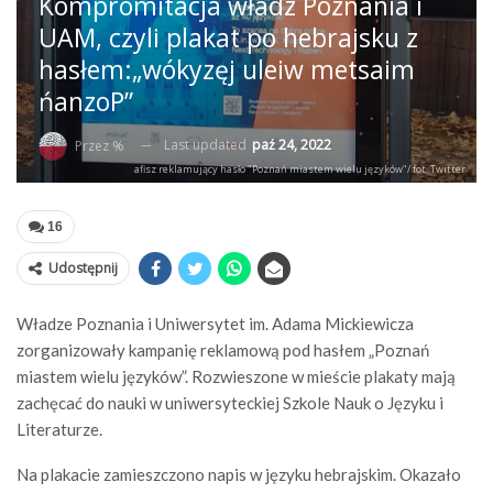
Kompromitacja władz Poznania i
UAM, czyli plakat po hebrajsku z
hasłem:„wókyzęj uleiw metsaim
ńanzoP”
Last updated
paź 24, 2022
Przez %
afisz reklamujący hasło "Poznań miastem wielu języków"/ fot. Twitter
16
Udostępnij
Władze Poznania i Uniwersytet im. Adama Mickiewicza
zorganizowały kampanię reklamową pod hasłem „Poznań
miastem wielu języków”. Rozwieszone w mieście plakaty mają
zachęcać do nauki w uniwersyteckiej Szkole Nauk o Języku i
Literaturze.
Na plakacie zamieszczono napis w języku hebrajskim. Okazało