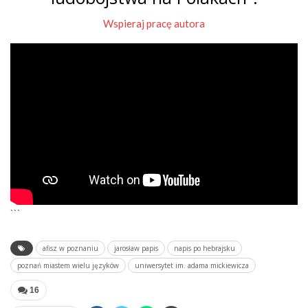
Wspieraj pracę autora
```
afisz w poznaniu
jarosław papis
napis po hebrajsku
poznań miastem wielu języków
uniwersytet im. adama mickiewicza
16