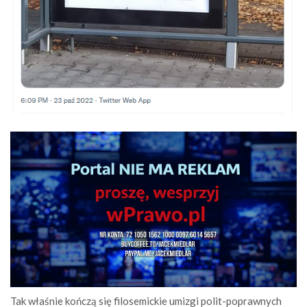
Tak właśnie kończą się filosemickie umizgi polit-poprawnych