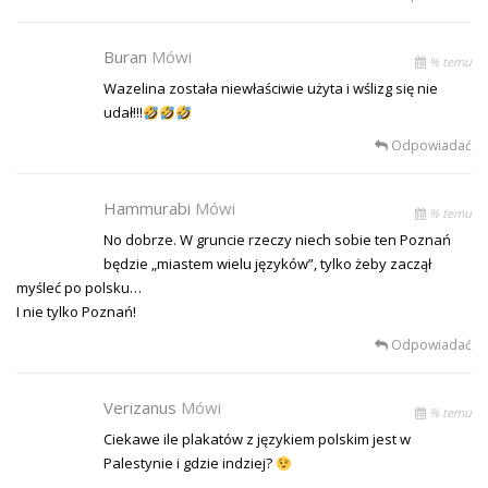
Buran
Mówi
% temu
Wazelina została niewłaściwie użyta i wślizg się nie
udał!!!
Odpowiadać
Hammurabi
Mówi
% temu
No dobrze. W gruncie rzeczy niech sobie ten Poznań
będzie „miastem wielu języków”, tylko żeby zaczął
myśleć po polsku…
I nie tylko Poznań!
Odpowiadać
Verizanus
Mówi
% temu
Ciekawe ile plakatów z językiem polskim jest w
Palestynie i gdzie indziej?