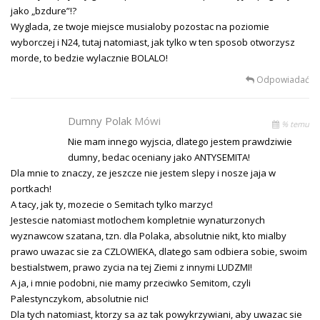
jako „bzdure”!?
Wyglada, ze twoje miejsce musialoby pozostac na poziomie
wyborczej i N24, tutaj natomiast, jak tylko w ten sposob otworzysz
morde, to bedzie wylacznie BOLALO!
Odpowiadać
Dumny Polak
Mówi
% temu
Nie mam innego wyjscia, dlatego jestem prawdziwie
dumny, bedac oceniany jako ANTYSEMITA!
Dla mnie to znaczy, ze jeszcze nie jestem slepy i nosze jaja w
portkach!
A tacy, jak ty, mozecie o Semitach tylko marzyc!
Jestescie natomiast motlochem kompletnie wynaturzonych
wyznawcow szatana, tzn. dla Polaka, absolutnie nikt, kto mialby
prawo uwazac sie za CZLOWIEKA, dlatego sam odbiera sobie, swoim
bestialstwem, prawo zycia na tej Ziemi z innymi LUDZMI!
A ja, i mnie podobni, nie mamy przeciwko Semitom, czyli
Palestynczykom, absolutnie nic!
Dla tych natomiast, ktorzy sa az tak powykrzywiani, aby uwazac sie