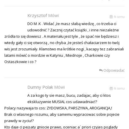
Krzysztof
Mówi
% temu
DO M .K . Widać ,że masz słabą wiedzę , co trzeba ci
udowodnić ? Zacznij czytać książki , i inne niezależne
zródła to się dowiesz . A materiału jest tyle , że spać nie będziesz i
wtedy gały ci się otworzą , no chyba ,że jesteś chałaciarzem to twój
wis jest zrozumiały. Kłamstwo ma krótkie nogi , kacapy tez zabraniali
latami mówić o mordzie w Katyniu , Miednoje , Charkowie czy
Ostaszkowie i co ?
Odpowiadać
Dumny Polak
Mówi
% temu
A za kogo ty sie masz, bucu, zadajac, aby ci ktos
ekskluzywnie MUSIAL cos udawadniac!?
Polacy nazywaja to cos: ZYDOWSKA, PARSZYWA, AROGANCJA,!
Brak ci wlasnego rozumu, aby samemu wypracowac sobie pojecie
prawdy w zyciu!?
Kto daje ci pejsaty gniocie prawo, oceniac a´ priori czyjes poglady