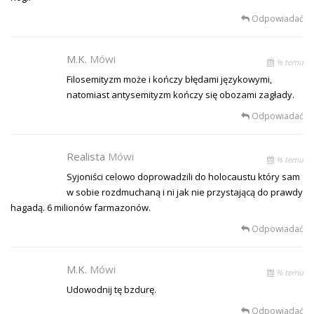
Odpowiadać
M.K.
Mówi
% temu
Filosemityzm może i kończy błędami językowymi,
natomiast antysemityzm kończy się obozami zagłady.
Odpowiadać
Realista
Mówi
% temu
Syjoniści celowo doprowadzili do holocaustu który sam
w sobie rozdmuchaną i ni jak nie przystającą do prawdy
hagadą. 6 milionów farmazonów.
Odpowiadać
M.K.
Mówi
% temu
Udowodnij tę bzdurę.
Odpowiadać