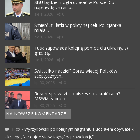
SBU będzie mogła działać w Polsce. Co
naprawdę zmienia…
sie 1, 2026
0
Śmierć 31-latki w policyjnej celi. Policjantka
miała…
sie 1, 2026
0
Tusk zapowiada kolejną pomoc dla Ukrainy. W
grze są…
sie 1, 2026
0
Światełko nadziei? Coraz więcej Polaków
sceptycznych…
lip 30, 2026
0
Resort sprawdzi, co piszesz o Ukraińcach?
MSWiA zabrało…
lip 30, 2026
0
NAJNOWSZE KOMENTARZE
Flex
-
Wyrzykowski po kolejnym nagraniu z udziałem obywatelki
Ukrainy: „Nie dajcie się wciągnąć w prowokację”