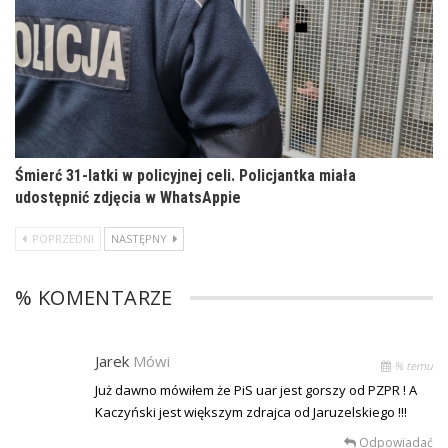
Śmierć 31-latki w policyjnej celi. Policjantka miała
udostępnić zdjęcia w WhatsAppie
POPRZEDNI
NASTĘPNY
% KOMENTARZE
Jarek
Mówi
% temu
Już dawno mówiłem że PiS uar jest gorszy od PZPR ! A
Kaczyński jest większym zdrajca od Jaruzelskiego !!!
Odpowiadać