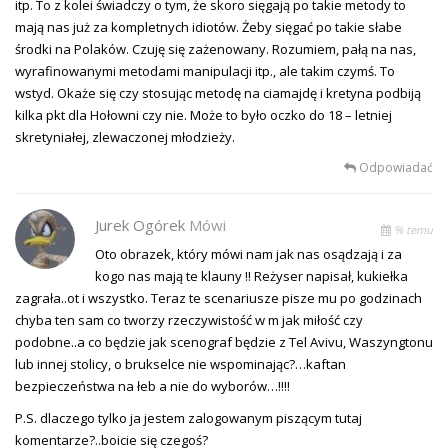
itp. To z kolei świadczy o tym, że skoro sięgają po takie metody to
mają nas już za kompletnych idiotów. Żeby sięgać po takie słabe
środki na Polaków. Czuję się zażenowany. Rozumiem, pałą na nas,
wyrafinowanymi metodami manipulacji itp., ale takim czymś. To
wstyd. Okaże się czy stosując metodę na ciamajdę i kretyna podbiją
kilka pkt dla Hołowni czy nie. Może to było oczko do 18 – letniej
skretyniałej, zlewaczonej młodzieży.
Odpowiadać
Jurek Ogórek
Mówi
% temu
Oto obrazek, który mówi nam jak nas osądzają i za
kogo nas mają te klauny !! Reżyser napisał, kukiełka
zagrała..ot i wszystko. Teraz te scenariusze pisze mu po godzinach
chyba ten sam co tworzy rzeczywistość w m jak miłość czy
podobne..a co będzie jak scenograf będzie z Tel Avivu, Waszyngtonu
lub innej stolicy, o brukselce nie wspominając?…kaftan
bezpieczeństwa na łeb a nie do wyborów…!!!!
P.S. dlaczego tylko ja jestem zalogowanym piszącym tutaj
komentarze?..boicie się czegoś?