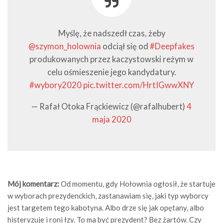
Myślę, że nadszedł czas, żeby
@szymon_holownia
odciął się od
#Deepfakes
produkowanych przez kaczystowski reżym w
celu ośmieszenie jego kandydatury.
#wybory2020
pic.twitter.com/HrtIGwwXNY
— Rafał Otoka Frąckiewicz (@rafalhubert)
4
maja 2020
Mój komentarz:
Od momentu, gdy Hołownia ogłosił, że startuje
w wyborach prezydenckich, zastanawiam się, jaki typ wyborcy
jest targetem tego kabotyna. Albo drze się jak opętany, albo
histeryzuje i roni łzy. To ma być prezydent? Bez żartów. Czy