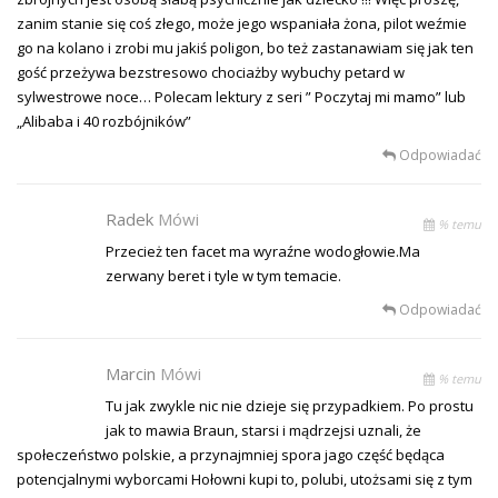
zanim stanie się coś złego, może jego wspaniała żona, pilot weźmie
go na kolano i zrobi mu jakiś poligon, bo też zastanawiam się jak ten
gość przeżywa bezstresowo chociażby wybuchy petard w
sylwestrowe noce… Polecam lektury z seri ” Poczytaj mi mamo” lub
„Alibaba i 40 rozbójników”
Odpowiadać
Radek
Mówi
% temu
Przecież ten facet ma wyraźne wodogłowie.Ma
zerwany beret i tyle w tym temacie.
Odpowiadać
Marcin
Mówi
% temu
Tu jak zwykle nic nie dzieje się przypadkiem. Po prostu
jak to mawia Braun, starsi i mądrzejsi uznali, że
społeczeństwo polskie, a przynajmniej spora jago część będąca
potencjalnymi wyborcami Hołowni kupi to, polubi, utożsami się z tym