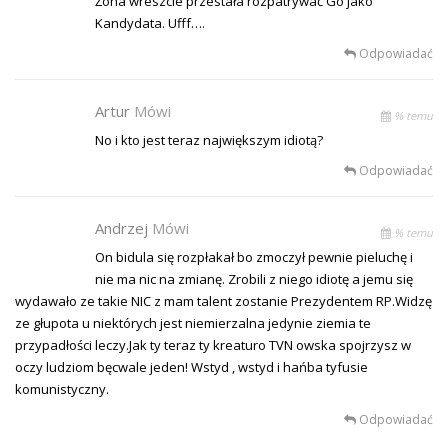
Żona wreszcie przestała rozpatrywać Go jako
Kandydata. Ufff….
Odpowiadać
Artur
Mówi
% temu
No i kto jest teraz największym idiotą?
Odpowiadać
Andrzej
Mówi
% temu
On bidula się rozpłakał bo zmoczył pewnie pieluchę i
nie ma nic na zmianę. Zrobili z niego idiotę a jemu się
wydawało ze takie NIC z mam talent zostanie Prezydentem RP.Widzę
ze głupota u niektórych jest niemierzalna jedynie ziemia te
przypadłości leczy.Jak ty teraz ty kreaturo TVN owska spojrzysz w
oczy ludziom bęcwale jeden! Wstyd , wstyd i hańba tyfusie
komunistyczny.
Odpowiadać