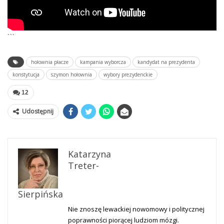
```
hołownia płacze
kampania wyborcza
kandydat na prezydenta
konstytucja
szymon hołownia
wybory prezydenckie
12
Udostępnij
Katarzyna
Treter-
Sierpińska
Nie znoszę lewackiej nowomowy i politycznej
poprawności piorącej ludziom mózgi.