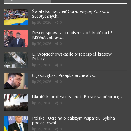
Światełko nadziei? Coraz więcej Polaków
sceptycznych…
lip 30, 2026
0
Resort sprawdzi, co piszesz o Ukraińcach?
MSWiA zabrało…
lip 30, 2026
0
D. Wojciechowska: Ile przecierpieli kresowi
Polacy,…
lip 29, 2026
0
Ł. Jastrzębski: Pułapka archiwów…
lip 29, 2026
0
Ukraiński profesor zarzucił Polsce współpracę z…
lip 25, 2026
0
Polska i Ukraina o dalszym wsparciu. Sybiha
podziękował…
lip 25, 2026
0