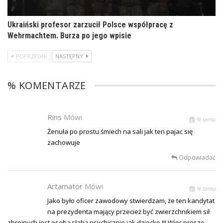
Ukraiński profesor zarzucił Polsce współpracę z
Wehrmachtem. Burza po jego wpisie
POPRZEDNI
NASTĘPNY
% KOMENTARZE
Rins
Mówi
% temu
Żenuła po prostu śmiech na sali jak ten pajac się
zachowuje
Odpowiadać
Artamator
Mówi
% temu
Jako było oficer zawodowy stwierdzam, że ten kandytat
na prezydenta mający przecież być zwierzchnikiem sił
zbrojnych jest osobą słabą psychicznie jak dziecko !!! Więc proszę,