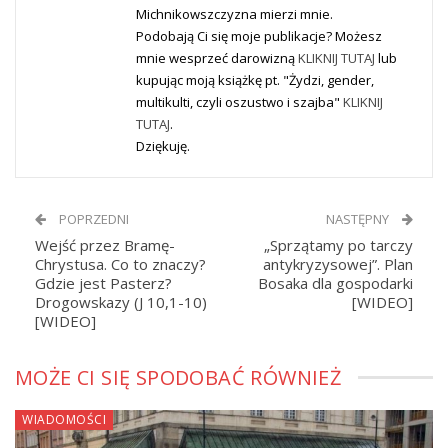
Michnikowszczyzna mierzi mnie.
Podobają Ci się moje publikacje? Możesz
mnie wesprzeć darowizną
KLIKNIJ TUTAJ
lub
kupując moją książkę pt. "Żydzi, gender,
multikulti, czyli oszustwo i szajba"
KLIKNIJ
TUTAJ
.
Dziękuję.
POPRZEDNI
NASTĘPNY
Wejść przez Bramę-
„Sprzątamy po tarczy
Chrystusa. Co to znaczy?
antykryzysowej”. Plan
Gdzie jest Pasterz?
Bosaka dla gospodarki
Drogowskazy (J 10,1-10)
[WIDEO]
[WIDEO]
MOŻE CI SIĘ SPODOBAĆ RÓWNIEŻ
WIADOMOŚCI