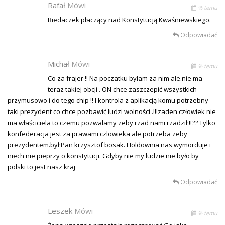
Rafał
Mówi
% temu
Biedaczek płaczący nad Konstytucją Kwaśniewskiego.
Odpowiadać
Michał
Mówi
% temu
Co za frajer !! Na poczatku byłam za nim ale.nie ma
teraz takiej obcji . ON chce zaszczepić wszystkich
przymusowo i do tego chip !! I kontrola z aplikacją komu potrzebny
taki prezydent co chce pozbawić ludzi wolności .!!!zaden człowiek nie
ma właściciela to czemu pozwalamy zeby rzad nami rzadził !!?? Tylko
konfederacja jest za prawami czlowieka ale potrzeba zeby
prezydentem.był Pan krzysztof bosak. Holdownia nas wymorduje i
niech nie pieprzy o konstytucji. Gdyby nie my ludzie nie było by
polski to jest nasz kraj
Odpowiadać
Leszek
Mówi
% temu