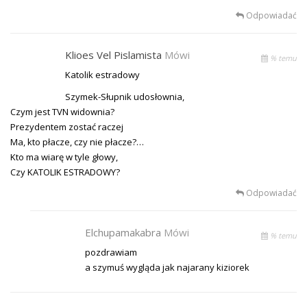
Odpowiadać
Klioes Vel Pislamista
Mówi
% temu
Katolik estradowy
Szymek-Słupnik udosłownia,
Czym jest TVN widownia?
Prezydentem zostać raczej
Ma, kto płacze, czy nie płacze?…
Kto ma wiarę w tyle głowy,
Czy KATOLIK ESTRADOWY?
Odpowiadać
Elchupamakabra
Mówi
% temu
pozdrawiam
a szymuś wygląda jak najarany kiziorek