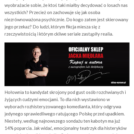
wyobrażacie sobie, że ktoś taki miałby decydować o losach nas
wszystkich? Przecież on zachowuje się jak osoba
niezrównoważona psychicznie. Do kogo zatem jest skierowany
jego przekaz? Do ludzi, którym fikcja miesza się z
rzeczywistością i którym ckliwe seriale zastąpiły realia.
Hołownia to kandydat skrojony pod gust osób rozchwianych i
żyjących cudzymi emocjami. To dla nich wystawiono w
wyborach rozhisteryzowanego komedianta, który odgrywa
jedynego sprawiedliwego ratującego Polskę przed upadkiem.
Niestety, według najnowszego sondażu ten kabotyn ma już
14% poparcia. Jak widać, emocjonalny teatrzyk dla histeryków