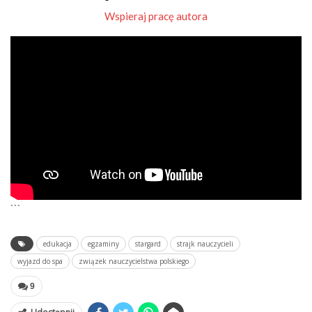
Wspieraj pracę autora
```
edukacja
egzaminy
stargard
strajk nauczycieli
wyjazd do spa
związek nauczycielstwa polskiego
9