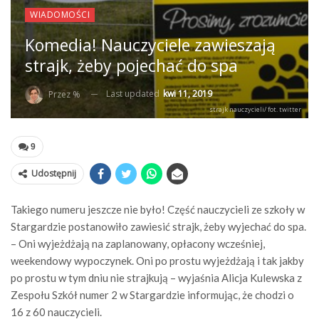
WIADOMOŚCI
Komedia! Nauczyciele zawieszają
strajk, żeby pojechać do spa
Last updated
kwi 11, 2019
Przez %
strajk nauczycieli/ fot. twitter
9
Udostępnij
Takiego numeru jeszcze nie było! Część nauczycieli ze szkoły w
Stargardzie postanowiło zawiesić strajk, żeby wyjechać do spa.
– Oni wyjeżdżają na zaplanowany, opłacony wcześniej,
weekendowy wypoczynek. Oni po prostu wyjeżdżają i tak jakby
po prostu w tym dniu nie strajkują – wyjaśnia Alicja Kulewska z
Zespołu Szkół numer 2 w Stargardzie informując, że chodzi o
16 z 60 nauczycieli.