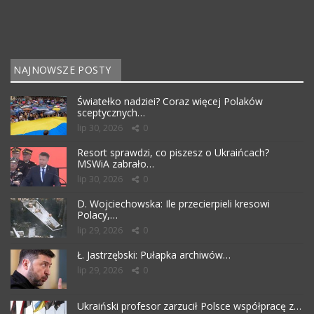
NAJNOWSZE POSTY
Światełko nadziei? Coraz więcej Polaków
sceptycznych…
lip 30, 2026
0
Resort sprawdzi, co piszesz o Ukraińcach?
MSWiA zabrało…
lip 30, 2026
0
D. Wojciechowska: Ile przecierpieli kresowi
Polacy,…
lip 29, 2026
0
Ł. Jastrzębski: Pułapka archiwów…
lip 29, 2026
0
Ukraiński profesor zarzucił Polsce współpracę z…