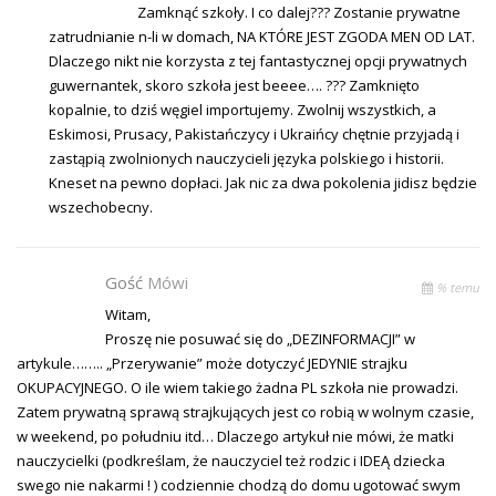
Zamknąć szkoły. I co dalej??? Zostanie prywatne
zatrudnianie n-li w domach, NA KTÓRE JEST ZGODA MEN OD LAT.
Dlaczego nikt nie korzysta z tej fantastycznej opcji prywatnych
guwernantek, skoro szkoła jest beeee…. ??? Zamknięto
kopalnie, to dziś węgiel importujemy. Zwolnij wszystkich, a
Eskimosi, Prusacy, Pakistańczycy i Ukraińcy chętnie przyjadą i
zastąpią zwolnionych nauczycieli języka polskiego i historii.
Kneset na pewno dopłaci. Jak nic za dwa pokolenia jidisz będzie
wszechobecny.
Gość
Mówi
% temu
Witam,
Proszę nie posuwać się do „DEZINFORMACJI” w
artykule…….. „Przerywanie” może dotyczyć JEDYNIE strajku
OKUPACYJNEGO. O ile wiem takiego żadna PL szkoła nie prowadzi.
Zatem prywatną sprawą strajkujących jest co robią w wolnym czasie,
w weekend, po południu itd… Dlaczego artykuł nie mówi, że matki
nauczycielki (podkreślam, że nauczyciel też rodzic i IDEĄ dziecka
swego nie nakarmi ! ) codziennie chodzą do domu ugotować swym