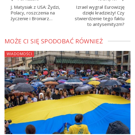
J. Matysiak z USA: Żydzi,
Izrael wygrał Eurowizję
Polacy, roszczenia na
dzięki kradzieży! Czy
życzenie i Broniarz…
stwierdzenie tego faktu
to antysemityzm?
MOŻE CI SIĘ SPODOBAĆ RÓWNIEŻ
WIADOMOŚCI