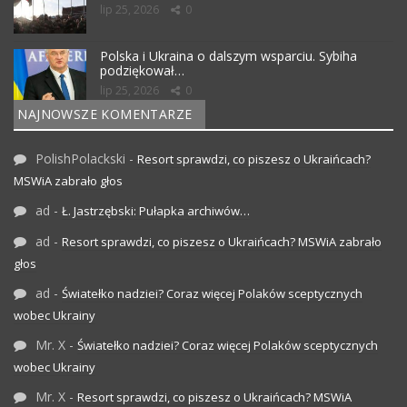
lip 25, 2026
0
Polska i Ukraina o dalszym wsparciu. Sybiha
podziękował…
lip 25, 2026
0
NAJNOWSZE KOMENTARZE
PolishPolackski
-
Resort sprawdzi, co piszesz o Ukraińcach?
MSWiA zabrało głos
ad
-
Ł. Jastrzębski: Pułapka archiwów…
ad
-
Resort sprawdzi, co piszesz o Ukraińcach? MSWiA zabrało
głos
ad
-
Światełko nadziei? Coraz więcej Polaków sceptycznych
wobec Ukrainy
Mr. X
-
Światełko nadziei? Coraz więcej Polaków sceptycznych
wobec Ukrainy
Mr. X
-
Resort sprawdzi, co piszesz o Ukraińcach? MSWiA