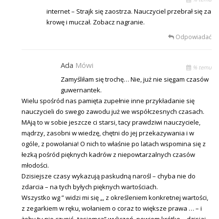
internet – Strajk się zaostrza. Nauczyciel przebrał się za
krowę i muczał. Zobacz nagranie.
Odpowiadać
Ada
Mówi
% temu
Zamyśliłam się trochę… Nie, już nie sięgam czasów
guwernantek.
Wielu spośród nas pamięta zupełnie inne przykładanie się
nauczycieli do swego zawodu już we współczesnych czasach.
MAją to w sobie jeszcze ci starsi, tacy prawdziwi nauczyciele,
mądrzy, zasobni w wiedzę, chętni do jej przekazywania i w
ogóle, z powołania! O nich to właśnie po latach wspomina się z
łezką pośród pięknych kadrów z niepowtarzalnych czasów
młodości.
Dzisiejsze czasy wykazują paskudną narośl – chyba nie do
zdarcia – na tych byłych pięknych wartościach.
Wszystko wg ” widzi mi się „, z określeniem konkretnej wartości,
z zegarkiem w ręku, wołaniem o coraz to większe prawa … – i
żeby tu nie czynić „tasiemca” wyliczeń, powiem krótko – dzisiaj