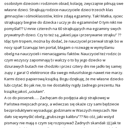
osobistym dzieciom i rodzinom obiad, kolację, zwyczajnie pilnują swe
własne dzieci. Strajkują rodzice-nauczyciele dzieci trzecich klas
gimnazjów i ośmioklasistów, które zdają egzaminy. Tak! Matka, ojciec
strajkujący biegnie do dziecka i uczy je do egzaminów! O tym nikt nie
pomyślał?? U mnie czterech na 60 strajkujących ma egzaminy swych
prywatnych dzieci. Czy to też są „jakieś jaja i przerywanie strajku” ??
Idąc tym tropem, można by dodać, że nauczyciel przerwał strajk bo w
nocy spał! Szanując ten portal, błagam o rozwagę w wymyślaniu
obelg na nauczycieli i nienaciąganiu faktów. Nauczyciel też rodzic (o
czym wszyscy zapominają !) i walczy o to by jego dziecko w
dziurawych butach nie chodziło i przez cztery dni nie jadło tej samej
zupy z gara! O elektronice dla swego milusińskiego nawet nie marzy.
Karmi dzieci papierową książką. Bogu dziękuję, że me własne dziecko
lubi czytać. Bo jak nie, to nie dostałoby nigdy żadnego prezentu. Na
książkę jakoś „uciułam”.
A co do piosenek….. Zachęcam do podjęcia akcji strajkowej w
Państwa miejscach pracy, a wówczas się okaże czy sami będziecie
bezproduktywni wysiadując godzinami w Waszych miejscach. Nie
dało się wymyślić obelg „grubszego kalibru”?? No cóż, jaki wstyd
pismacy nie mają o czym się rozpisywać! Żadnych skandali :((( Jak te