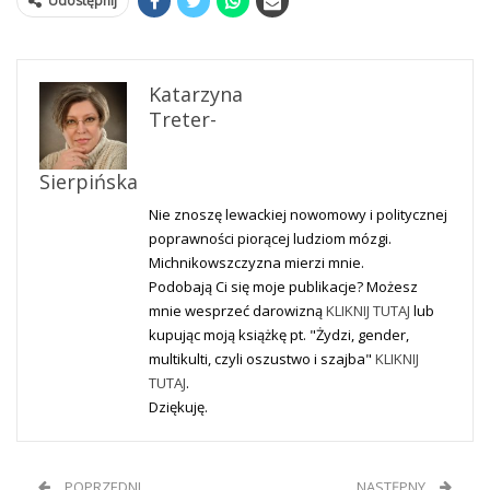
Udostępnij
Katarzyna
Treter-
Sierpińska
Nie znoszę lewackiej nowomowy i politycznej
poprawności piorącej ludziom mózgi.
Michnikowszczyzna mierzi mnie.
Podobają Ci się moje publikacje? Możesz
mnie wesprzeć darowizną
KLIKNIJ TUTAJ
lub
kupując moją książkę pt. "Żydzi, gender,
multikulti, czyli oszustwo i szajba"
KLIKNIJ
TUTAJ
.
Dziękuję.
POPRZEDNI
NASTĘPNY