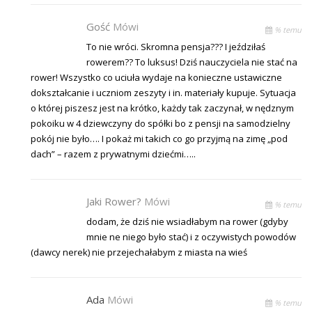
Gość
Mówi
% temu
To nie wróci. Skromna pensja??? I jeździłaś
rowerem?? To luksus! Dziś nauczyciela nie stać na
rower! Wszystko co uciuła wydaje na konieczne ustawiczne
dokształcanie i uczniom zeszyty i in. materiały kupuje. Sytuacja
o której piszesz jest na krótko, każdy tak zaczynał, w nędznym
pokoiku w 4 dziewczyny do spółki bo z pensji na samodzielny
pokój nie było…. I pokaż mi takich co go przyjmą na zimę „pod
dach” – razem z prywatnymi dziećmi…..
Jaki Rower?
Mówi
% temu
dodam, że dziś nie wsiadłabym na rower (gdyby
mnie ne niego było stać) i z oczywistych powodów
(dawcy nerek) nie przejechałabym z miasta na wieś
Ada
Mówi
% temu