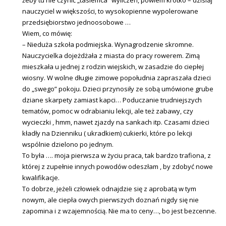
nauczyciel w większości, to wysokopienne wypolerowane
przedsiębiorstwo jednoosobowe …
Wiem, co mówię:
– Nieduża szkoła podmiejska. Wynagrodzenie skromne.
Nauczycielka dojeżdżała z miasta do pracy rowerem. Zimą
mieszkała u jednej z rodzin wiejskich, w zasadzie do ciepłej
wiosny. W wolne długie zimowe popołudnia zapraszała dzieci
do „swego” pokoju. Dzieci przynosiły ze sobą umówione grube
dziane skarpety zamiast kapci… Poduczanie trudniejszych
tematów, pomoc w odrabianiu lekcji, ale też zabawy, czy
wycieczki , hmm, nawet zjazdy na sankach itp. Czasami dzieci
kładły na Dzienniku ( ukradkiem) cukierki, które po lekcji
wspólnie dzielono po jednym.
To była …. moja pierwsza w życiu praca, tak bardzo trafiona, z
której z zupełnie innych powodów odeszłam , by zdobyć nowe
kwalifikacje.
To dobrze, jeżeli człowiek odnajdzie się z aprobatą w tym
nowym, ale ciepła owych pierwszych doznań nigdy się nie
zapomina i z wzajemnością. Nie ma to ceny…, bo jest bezcenne.