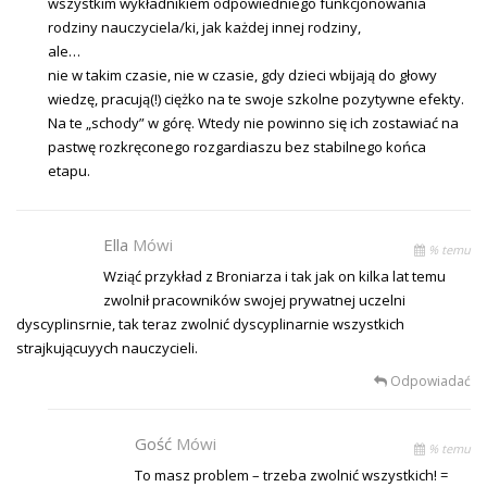
wszystkim wykładnikiem odpowiedniego funkcjonowania
rodziny nauczyciela/ki, jak każdej innej rodziny,
ale…
nie w takim czasie, nie w czasie, gdy dzieci wbijają do głowy
wiedzę, pracują(!) ciężko na te swoje szkolne pozytywne efekty.
Na te „schody” w górę. Wtedy nie powinno się ich zostawiać na
pastwę rozkręconego rozgardiaszu bez stabilnego końca
etapu.
Ella
Mówi
% temu
Wziąć przykład z Broniarza i tak jak on kilka lat temu
zwolnił pracowników swojej prywatnej uczelni
dyscyplinsrnie, tak teraz zwolnić dyscyplinarnie wszystkich
strajkującuyych nauczycieli.
Odpowiadać
Gość
Mówi
% temu
To masz problem – trzeba zwolnić wszystkich! =