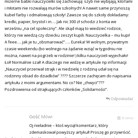
mizerne babki nauczycielki się zachowują: szyb nie wybijają, kilofami
i młotami nie rozwalają murów szkolnych! A nawet same przynoszą
kubeł farby i odmalowują szkoły! Zawsze się do szkoły dokładamy:
kredki, papier, brystol i in…. Jak nic 300 zł schodzi z konta we
wrześniu „na cel społeczny”. Ale skąd mają to wiedzieć rodzice,
którzy nie wiedzą czy dziecku zeszyt kupili. Nauczycielka – mu kupi!
A feee…. jak je tu „obsmarować”….. Eureka! W wolnym, prywatnym
czasie weekendu (bo wolnego na żądanie wziąć w tygodniu nie
można, nawet na pogrzeb w rodzinie! ) kilku nauczycieli wyjechało!
Łoł! Normalnie szał! A dlaczego nie widzę w artykule np informacji:
„Nauczyciel przerwał strajk i w niedzielę z rodziną udał się na
rodzinny obiad do dziadków” ???? Szczerze zachęcam do napisania
artykułu z moimi argumentami. No co? Nie „chwyci”???
Pozdrowienia od strajkujących członków „Solidarności”.
Odpowiadać
Gość
Mówi
% temu
Oj nieładnie – ktoś wyciął komentarz, który
zdemaskował powyższy artykuł! Proszę go przywrócić.