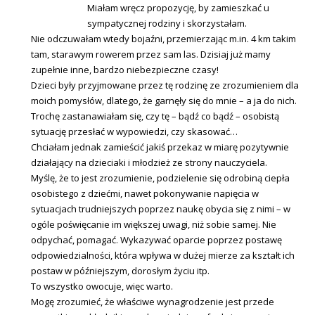
Miałam wręcz propozycję, by zamieszkać u
sympatycznej rodziny i skorzystałam.
Nie odczuwałam wtedy bojaźni, przemierzając m.in. 4 km takim
tam, starawym rowerem przez sam las. Dzisiaj już mamy
zupełnie inne, bardzo niebezpieczne czasy!
Dzieci były przyjmowane przez tę rodzinę ze zrozumieniem dla
moich pomysłów, dlatego, że garnęły się do mnie – a ja do nich.
Trochę zastanawiałam się, czy tę – bądź co bądź – osobistą
sytuację przesłać w wypowiedzi, czy skasować…
Chciałam jednak zamieścić jakiś przekaz w miarę pozytywnie
działający na dzieciaki i młodzież ze strony nauczyciela.
Myślę, że to jest zrozumienie, podzielenie się odrobiną ciepła
osobistego z dziećmi, nawet pokonywanie napięcia w
sytuacjach trudniejszych poprzez naukę obycia się z nimi – w
ogóle poświęcanie im większej uwagi, niż sobie samej. Nie
odpychać, pomagać. Wykazywać oparcie poprzez postawę
odpowiedzialności, która wpływa w dużej mierze za kształt ich
postaw w późniejszym, dorosłym życiu itp.
To wszystko owocuje, więc warto.
Mogę zrozumieć, że właściwe wynagrodzenie jest przede