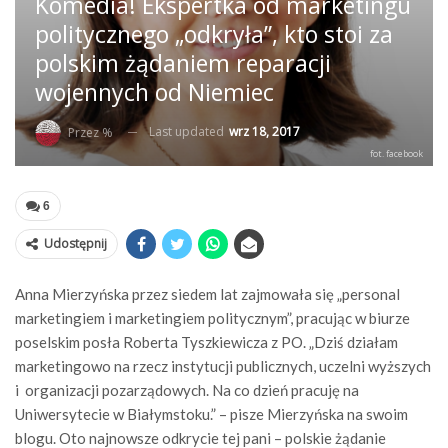
Komedia! Ekspertka od marketingu
politycznego „odkryła”, kto stoi za
polskim żądaniem reparacji
wojennych od Niemiec
Last updated
wrz 18, 2017
Przez %
fot. facebook
6
Udostępnij
Anna Mierzyńska przez siedem lat zajmowała się „personal
marketingiem i marketingiem politycznym”, pracując w biurze
poselskim posła Roberta Tyszkiewicza z PO. „Dziś działam
marketingowo na rzecz instytucji publicznych, uczelni wyższych
i organizacji pozarządowych. Na co dzień pracuję na
Uniwersytecie w Białymstoku.” – pisze Mierzyńska na swoim
blogu. Oto najnowsze odkrycie tej pani – polskie żądanie