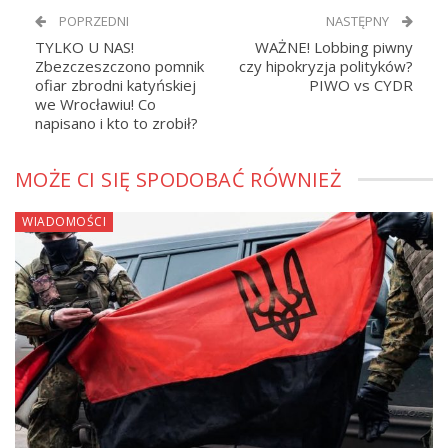
POPRZEDNI
NASTĘPNY
TYLKO U NAS!
WAŻNE! Lobbing piwny
Zbezczeszczono pomnik
czy hipokryzja polityków?
ofiar zbrodni katyńskiej
PIWO vs CYDR
we Wrocławiu! Co
napisano i kto to zrobił?
MOŻE CI SIĘ SPODOBAĆ RÓWNIEŻ
WIADOMOŚCI