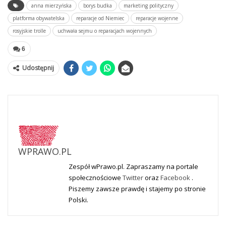
anna mierzyńska
borys budka
marketing polityczny
platforma obywatelska
reparacje od Niemiec
reparacje wojenne
rosyjskie trolle
uchwała sejmu o reparacjach wojennych
6
Udostępnij
WPRAWO.PL
Zespół wPrawo.pl. Zapraszamy na portale
społecznościowe
Twitter
oraz
Facebook
.
Piszemy zawsze prawdę i stajemy po stronie
Polski.