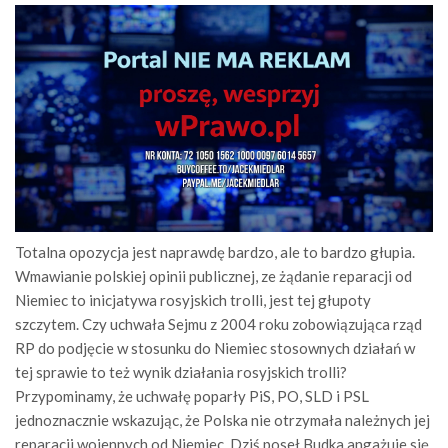
Totalna opozycja jest naprawdę bardzo, ale to bardzo głupia.
Wmawianie polskiej opinii publicznej, ze żądanie reparacji od
Niemiec to inicjatywa rosyjskich trolli, jest tej głupoty
szczytem. Czy uchwała Sejmu z 2004 roku zobowiązująca rząd
RP do podjęcie w stosunku do Niemiec stosownych działań w
tej sprawie to też wynik działania rosyjskich trolli?
Przypominamy, że uchwałę poparły PiS, PO, SLD i PSL
jednoznacznie wskazując, że Polska nie otrzymała należnych jej
reparacji wojennych od Niemiec. Dziś poseł Budka angażuje się