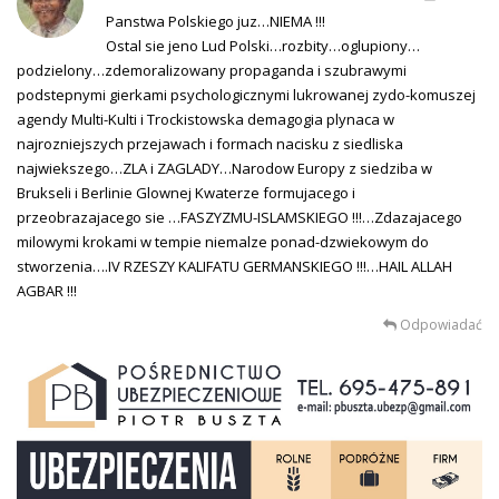
Panstwa Polskiego juz…NIEMA !!!
Ostal sie jeno Lud Polski…rozbity…oglupiony…
podzielony…zdemoralizowany propaganda i szubrawymi
podstepnymi gierkami psychologicznymi lukrowanej zydo-komuszej
agendy Multi-Kulti i Trockistowska demagogia plynaca w
najrozniejszych przejawach i formach nacisku z siedliska
najwiekszego…ZLA i ZAGLADY…Narodow Europy z siedziba w
Brukseli i Berlinie Glownej Kwaterze formujacego i
przeobrazajacego sie …FASZYZMU-ISLAMSKIEGO !!!…Zdazajacego
milowymi krokami w tempie niemalze ponad-dzwiekowym do
stworzenia….IV RZESZY KALIFATU GERMANSKIEGO !!!…HAIL ALLAH
AGBAR !!!
Odpowiadać