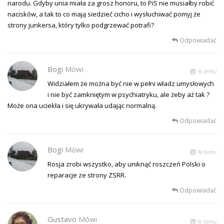
narodu. Gdyby unia miała za grosz honoru, to PiS nie musiałby robić
nacisków, a tak to co mają siedzieć cicho i wysłuchiwać pomyj że
strony junkersa, który tylko podgrzewać potrafi?
Odpowiadać
Bogi
Mówi
% temu
Widziałem że można być nie w pełni władz umysłowych
i nie być zamkniętym w psychiatryku, ale żeby aż tak ?
Może ona uciekła i się ukrywała udając normalną.
Odpowiadać
Bogi
Mówi
% temu
Rosja zrobi wszystko, aby uniknąć roszczeń Polski o
reparacje ze strony ZSRR.
Odpowiadać
Gustavo
Mówi
% temu