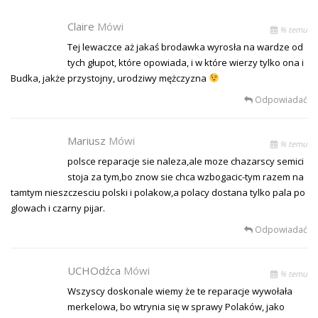
Claire
Mówi
% temu
Tej lewaczce aż jakaś brodawka wyrosła na wardze od
tych głupot, które opowiada, i w które wierzy tylko ona i
Budka, jakże przystojny, urodziwy mężczyzna
Odpowiadać
Mariusz
Mówi
% temu
polsce reparacje sie naleza,ale moze chazarscy semici
stoja za tym,bo znow sie chca wzbogacic-tym razem na
tamtym nieszczesciu polski i polakow,a polacy dostana tylko pala po
glowach i czarny pijar.
Odpowiadać
UCHOdźca
Mówi
% temu
Wszyscy doskonale wiemy że te reparacje wywołała
merkelowa, bo wtrynia się w sprawy Polaków, jako