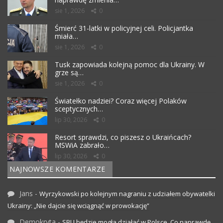
sie 1, 2026
0
Śmierć 31-latki w policyjnej celi. Policjantka
miała…
sie 1, 2026
0
Tusk zapowiada kolejną pomoc dla Ukrainy. W
grze są…
sie 1, 2026
0
Światełko nadziei? Coraz więcej Polaków
sceptycznych…
lip 30, 2026
0
Resort sprawdzi, co piszesz o Ukraińcach?
MSWiA zabrało…
lip 30, 2026
0
NAJNOWSZE KOMENTARZE
Jans
-
Wyrzykowski po kolejnym nagraniu z udziałem obywatelki
Ukrainy: „Nie dajcie się wciągnąć w prowokację”
Demokryta
-
SBU będzie mogła działać w Polsce. Co naprawdę