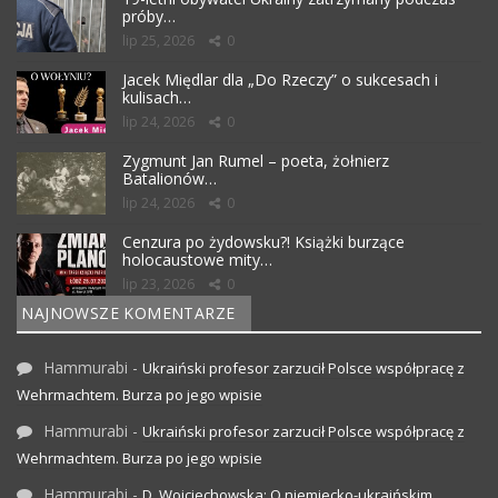
próby…
lip 25, 2026
0
Jacek Międlar dla „Do Rzeczy” o sukcesach i
kulisach…
lip 24, 2026
0
Zygmunt Jan Rumel – poeta, żołnierz
Batalionów…
lip 24, 2026
0
Cenzura po żydowsku?! Książki burzące
holocaustowe mity…
lip 23, 2026
0
NAJNOWSZE KOMENTARZE
Hammurabi
-
Ukraiński profesor zarzucił Polsce współpracę z
Wehrmachtem. Burza po jego wpisie
Hammurabi
-
Ukraiński profesor zarzucił Polsce współpracę z
Wehrmachtem. Burza po jego wpisie
Hammurabi
-
D. Wojciechowska: O niemiecko-ukraińskim