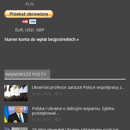
PLN:
EUR
,
USD
,
GBP
Numer konta do wpłat bezpośrednich »
NAJNOWSZE POSTY
Ukraiński profesor zarzucił Polsce współpracę z…
lip 25, 2026
0
Polska i Ukraina o dalszym wsparciu. Sybiha
podziękował…
lip 25, 2026
0
19-letni obywatel Ukrainy zatrzymany podczas