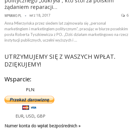
politycznego „odkryła”, kto stoi za polskim
żądaniem reparacji…
wrz 18, 2017
6
WPRAWO.PL
Anna Mierzyńska przez siedem lat zajmowała się „personal
marketingiem i marketingiem politycznym”, pracując w biurze poselskim
posła Roberta Tyszkiewicza z PO. „Dziś działam marketingowo na rzecz
instytucji publicznych, uczelni wyższych i …
UTRZYMUJEMY SIĘ Z WASZYCH WPŁAT.
DZIĘKUJEMY!
Wsparcie:
PLN:
EUR
,
USD
,
GBP
Numer konta do wpłat bezpośrednich »