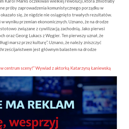
m Karol Marks oczekiwali wielkiej rewolucji, która zmiotłaby
óżne próby zaprowadzenia komunistycznego porządku w
 okazało się, że nigdzie nie osiągnięto trwałych rezultatów.
pi w wyniku przemian ekonomicznych. Uznano, że na drodze
stotowo związane z cywilizacją zachodnią. Jako pierwsi
och oraz Georg Lukacs z Węgier. Ten pierwszy uznał, że
ugi marsz przez kulturę”. Uznano, że należy zniszczyć
chrześcijaństwem jest głównym balastem na drodze
 w centrum sceny!” Wywiad z aktorką Katarzyną Łaniewską