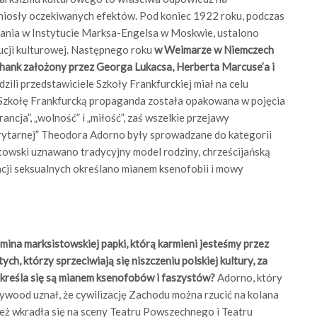
yniosły oczekiwanych efektów. Pod koniec 1922 roku, podczas
ania w Instytucie Marksa-Engelsa w Moskwie, ustalono
lucji kulturowej. Następnego roku
w Weimarze w Niemczech
thank założony przez Georga Lukacsa, Herberta Marcuse’a i
zili przedstawiciele Szkoły Frankfurckiej miał na celu
 Szkołę Frankfurcką propaganda została opakowana w pojęcia
rancja”, „wolność” i „miłość”, zaś wszelkie przejawy
orytarnej” Theodora Adorno były sprowadzane do kategorii
stowski uznawano tradycyjny model rodziny, chrześcijańską
acji seksualnych określano mianem ksenofobii i mowy
mina marksistowskiej papki, którą karmieni jesteśmy przez
ch, którzy sprzeciwiają się niszczeniu polskiej kultury, za
 określa się są mianem ksenofobów i faszystów?
Adorno, który
wood uznał, że cywilizację Zachodu można rzucić na kolana
ież wkradła się na sceny Teatru Powszechnego i Teatru