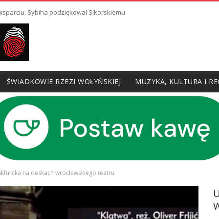
 wsparciu. Sybiha podziękował Sikorskiemu
ŚWIADKOWIE RZEZI WOŁYŃSKIEJ
MUZYKA, KULTURA I RE
nkfurcka na deskach wrocławskiego teatru
W