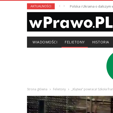
AKTUALNOŚCI
Polska i Ukraina o dalszym
WIADOMOŚCI
FELIETONY
HISTORIA
Strona główna
Felietony
„Klątwa” powraca! Szkoła fra