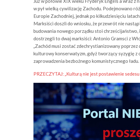
Już w połowie XIX wieku Fryderyk Engels a wraz z ni
w pył wielką cywilizację Zachodu. Podejmowano r
Europie Zachodniej, jednak po kilkudziesięciu latach
Marksiści doszli do wniosku, że przewrót nie nastą
budowania nowego porządku stoi chrześcijaństwo, i
dostrzegli to dwaj marksiści: Antonio Gramsci z Wł
„Zachód musi zostać zdechrystianizowany poprzez dł
kulturowy konserwatyzm, gdyż tworzący syzygię z 
zaprowadzenia bezbożnego komunistycznego ładu.
PRZECZYTAJ: „Kulturą nie jest postawienie sedesu