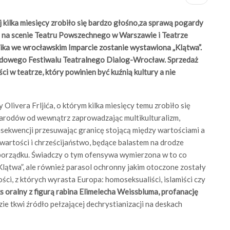
rej kilka miesięcy zrobiło się bardzo głośno,za sprawą pogardy
a na scenie Teatru Powszechnego w Warszawie i Teatrze
ika we wrocławskim Imparcie zostanie wystawiona „Klątwa”.
dowego Festiwalu Teatralnego Dialog-Wrocław. Sprzedaż
ci w teatrze, który powinien być kuźnią kultury a nie
Olivera Frljića, o którym kilka miesięcy temu zrobiło się
narodów od wewnątrz zaprowadzając multikulturalizm,
nsekwencji przesuwając granicę stojącą między wartościami a
 wartości i chrześcijaństwo, będące balastem na drodze
orządku. Świadczy o tym ofensywa wymierzona w to co
Klątwa”, ale również parasol ochronny jakim otoczone zostały
i, z których wyrasta Europa: homoseksualiści, islamiści czy
 oralny z figurą rabina Elimelecha Weissbluma, profanację
e tkwi źródło pełzającej dechrystianizacji na deskach