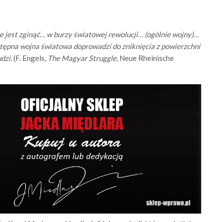
jest zginąć… w burzy światowej rewolucji… (ogólnie wojny)…
stępna wojna światowa doprowadzi do zniknięcia z powierzchni
dzi.
(F. Engels,
The Magyar Struggle
, Neue Rheinische