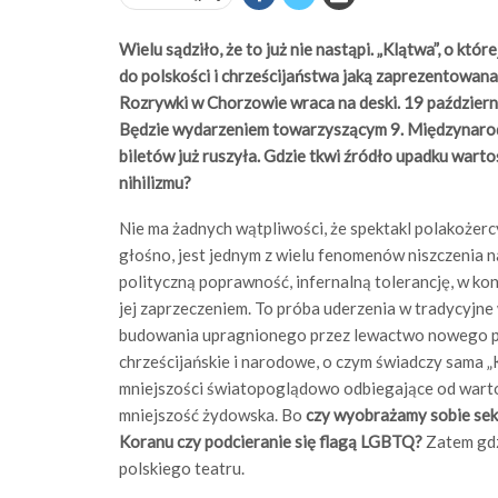
Wielu sądziło, że to już nie nastąpi. „Klątwa”, o któ
do polskości i chrześcijaństwa jaką zaprezentowan
Rozrywki w Chorzowie wraca na deski. 19 październ
Będzie wydarzeniem towarzyszącym 9. Międzynaro
biletów już ruszyła. Gdzie tkwi źródło upadku wartoś
nihilizmu?
Nie ma żadnych wątpliwości, że spektakl polakożercy 
głośno, jest jednym z wielu fenomenów niszczenia 
polityczną poprawność, infernalną tolerancję, w ko
jej zaprzeczeniem. To próba uderzenia w tradycyjne
budowania upragnionego przez lewactwo nowego p
chrześcijańskie i narodowe, o czym świadczy sama „
mniejszości światopoglądowo odbiegające od wartośc
mniejszość żydowska. Bo
czy wyobrażamy sobie seks
Koranu czy podcieranie się flagą LGBTQ?
Zatem gdzi
polskiego teatru.