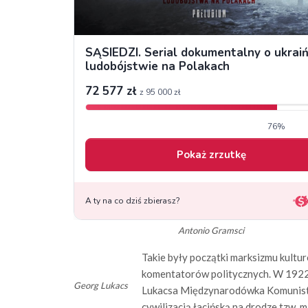
Antonio Gramsci
Takie były początki marksizmu kultu
komentatorów politycznych. W 1922 r
Georg Lukacs
Lukacsa Międzynarodówka Komunistyc
cywilizacją łacińską na drodze tzw.