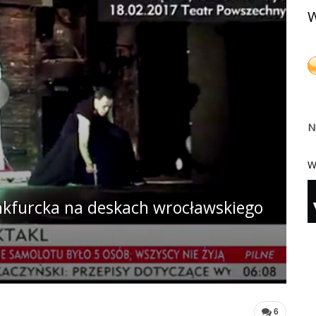
W
N
W
ankfurcka na deskach wrocławskiego
6