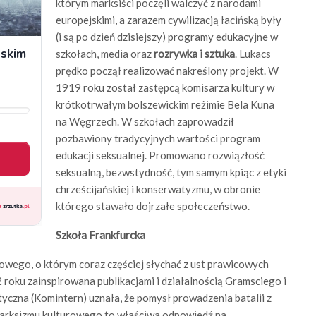
którym marksiści poczęli walczyć z narodami
europejskimi, a zarazem cywilizacją łacińską były
(i są po dzień dzisiejszy) programy edukacyjne w
szkołach, media oraz
rozrywka i sztuka
. Lukacs
prędko począł realizować nakreślony projekt. W
1919 roku został zastępcą komisarza kultury w
krótkotrwałym bolszewickim reżimie Bela Kuna
na Węgrzech. W szkołach zaprowadził
pozbawiony tradycyjnych wartości program
edukacji seksualnej. Promowano rozwiązłość
seksualną, bezwstydność, tym samym kpiąc z etyki
chrześcijańskiej i konserwatyzmu, w obronie
którego stawało dojrzałe społeczeństwo.
Szkoła Frankfurcka
rowego, o którym coraz częściej słychać z ust prawicowych
oku zainspirowana publikacjami i działalnością Gramsciego i
zna (Komintern) uznała, że pomysł prowadzenia batalii z
 marksizmu kulturowego to właściwa odpowiedź na