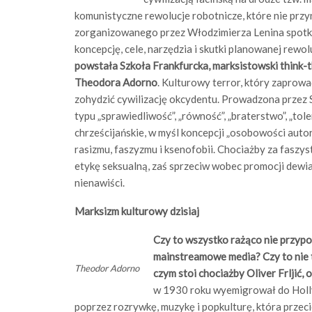
komunistyczne rewolucje robotnicze, które nie prz
zorganizowanego przez Włodzimierza Lenina spotk
koncepcję, cele, narzędzia i skutki planowanej rewo
powstała Szkoła Frankfurcka, marksistowski think-
Theodora Adorno
. Kulturowy terror, który zaprowad
zohydzić cywilizację okcydentu. Prowadzona przez
typu „sprawiedliwość”, „równość”, „braterstwo”, „tole
chrześcijańskie, w myśl koncepcji „osobowości aut
rasizmu, faszyzmu i ksenofobii. Chociażby za faszy
etykę seksualną, zaś sprzeciw wobec promocji dewi
nienawiści.
Marksizm kulturowy dzisiaj
Czy to wszystko rażąco nie przypo
mainstreamowe media? Czy to nie ty
Theodor Adorno
czym stoi chociażby Oliver Frljić,
w 1930 roku wyemigrował do Holly
poprzez rozrywkę, muzykę i popkulturę, która przec