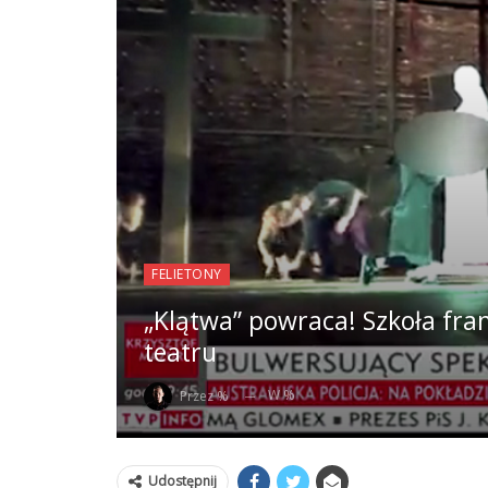
FELIETONY
„Klątwa” powraca! Szkoła fr
teatru
W %
Przez %
Udostępnij