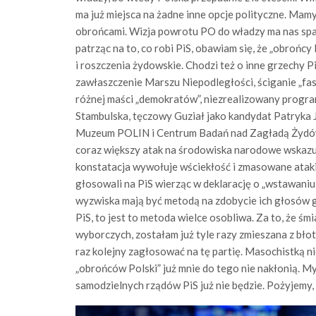
ma już miejsca na żadne inne opcje polityczne. Mamy
obrońcami. Wizja powrotu PO do władzy ma nas spara
patrząc na to, co robi PiS, obawiam się, że „obrońcy
i roszczenia żydowskie. Chodzi też o inne grzechy P
zawłaszczenie Marszu Niepodległości, ściganie „fa
różnej maści „demokratów”, niezrealizowany progr
Stambulska, tęczowy Guział jako kandydat Patryka
Muzeum POLIN i Centrum Badań nad Zagładą Żydów. I 
coraz większy atak na środowiska narodowe wskazują
konstatacja wywołuje wściekłość i zmasowane ataki
głosowali na PiS wierząc w deklarację o „wstawaniu z k
wyzwiska mają być metodą na zdobycie ich głosów 
PiS, to jest to metoda wielce osobliwa. Za to, że ś
wyborczych, zostałam już tyle razy zmieszana z bło
raz kolejny zagłosować na tę partię. Masochistką n
„obrońców Polski” już mnie do tego nie nakłonią. Myśl
samodzielnych rządów PiS już nie będzie. Pożyjemy,