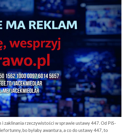
i zaklinania rzeczywistości w sprawie ustawy 447. Od PiS-
niefortunny, bo byłaby awantura, a co do ustawy 447, to