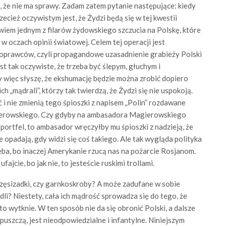
 że nie ma sprawy. Zadam zatem pytanie następujące: kiedy
cież oczywistym jest, że Żydzi będą się w tej kwestii
em jednym z filarów żydowskiego szczucia na Polskę, które
 oczach opinii światowej. Celem tej operacji jest
a oprawców, czyli propagandowe uzasadnienie grabieży Polski
t tak oczywiste, że trzeba być ślepym, głuchym i
 więc słyszę, że ekshumację będzie można zrobić dopiero
h „mądrali”, którzy tak twierdzą, że Żydzi się nie uspokoją.
ć i nie zmienią tego śpioszki z napisem „Polin” rozdawane
erowskiego. Czy gdyby na ambasadora Magierowskiego
portfel, to ambasador wręczyłby mu śpioszki z nadzieją, że
 opadają, gdy widzi się coś takiego. Ale tak wygląda polityka
ba, bo inaczej Amerykanie rzucą nas na pożarcie Rosjanom.
fajcie, bo jak nie, to jesteście ruskimi trollami.
zęsizadki, czy garnkoskroby? A może zadufane w sobie
dli? Niestety, cała ich mądrość sprowadza się do tego, że
 to wytknie. W ten sposób nie da się obronić Polski, a dalsze
puszczą, jest nieodpowiedzialne i infantylne. Niniejszym