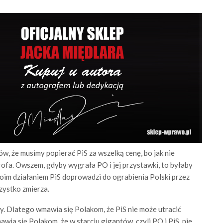
, że musimy popierać PiS za wszelką cenę, bo jak nie
rofa. Owszem, gdyby wygrała PO i jej przystawki, to byłaby
swoim działaniem PiS doprowadzi do ograbienia Polski przez
zystko zmierza.
y. Dlatego wmawia się Polakom, że PiS nie może utracić
ia się Polakom, że w starciu gigantów, czyli PO i PiS, nie