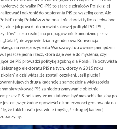
 uwierzyć, że walka PO-PiS to starcie zdrajców Polski z jej
liżować i nakłonić do popierania PiS za wszelką cenę. Ale
 Polski” robią Polaków w balona. I nie chodzi tylko o Jedwabne
iS, takie jak powrót do prowiatrakowej polityki PO-PSL,
szystów” i zero reakcji na propagowanie komunizmu przez
am „Cela+”, niewypowiedziana genderowa Konwencja
 Jakiego na wiceprezydenta Warszawy, futrowanie pieniędzmi
jeszcze jedna rzecz, która daje wiele do myślenia, czyli
ce, że PiS prowadzi politykę zgubną dla Polski. Ta oczywista
 żelaznego elektoratu PiS na tych, którzy w 2015 roku
olan”, a dziś widzą, że zostali oszukani. Jeśli plucie i
gwarantujących drugą kadencję z samodzielną większością
miałam skrytykować PiS za niedotrzymywanie obietnic
tem przez PiS-pelikany, że musiałabym być masochistką, aby po
ie jestem, więc żadne opowieści o konieczności głosowania na
ę, że takich osób jest wiele i myślę, że drugiej kadencji
 zobaczymy.