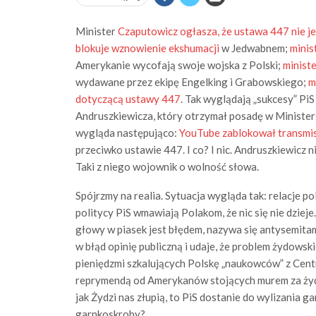
Minister
Czaputowicz ogłasza, że ustawa 447 nie je
blokuje wznowienie ekshumacji
w Jedwabnem;
minis
Amerykanie wycofają swoje wojska z Polski;
minist
wydawane przez ekipę Engelking i Grabowskiego;
m
dotyczącą ustawy 447
. Tak wyglądają „sukcesy” Pi
Andruszkiewicza, który otrzymał posadę w Ministers
wygląda następująco:
YouTube zablokował transmisj
przeciwko ustawie 447. I co? I nic. Andruszkiewicz 
Taki z niego wojownik o wolność słowa.
Spójrzmy na realia. Sytuacja wygląda tak: relacje 
politycy PiS wmawiają Polakom, że nic się nie dzieje.
głowy w piasek jest błędem, nazywa się antysemitam
w błąd opinię publiczną i udaje, że problem żydowsk
pieniędzmi szkalujących Polskę „naukowców” z Cen
reprymendą od Amerykanów stojących murem za żydow
jak Żydzi nas złupią, to PiS dostanie do wylizania g
garnkoskroby?