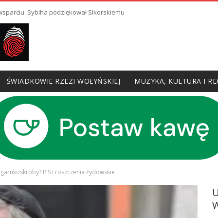
 wsparciu. Sybiha podziękował Sikorskiemu
ŚWIADKOWIE RZEZI WOŁYŃSKIEJ
MUZYKA, KULTURA I RE
y garnkoskroby? PiS i roszczenia żydowskie
W