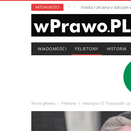
AKTUALNOŚCI
Polska i Ukraina o dalszym
WIADOMOŚCI
FELIETONY
HISTORIA
Strona główna
Felietony
Katarzyna TS: Trzęsizadki cz