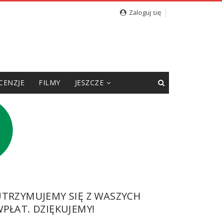
Zaloguj się
CENZJE
FILMY
JESZCZE
UTRZYMUJEMY SIĘ Z WASZYCH
PŁAT. DZIĘKUJEMY!