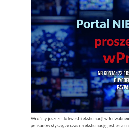
Wróćmy jeszcze do kwestii ekshumacji w Jedwabnem 
pelikanów słyszę, że czas na ekshumację jest teraz 