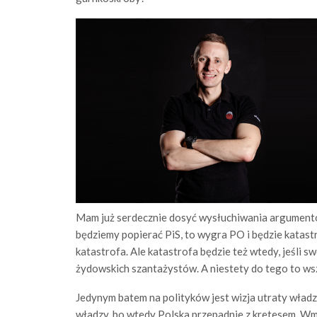
Mam już serdecznie dosyć wysłuchiwania argumentów
będziemy popierać PiS, to wygra PO i będzie katast
katastrofa. Ale katastrofa będzie też wtedy, jeśli 
żydowskich szantażystów. A niestety do tego to ws
Jedynym batem na polityków jest wizja utraty władz
władzy, bo wtedy Polska przepadnie z kretesem. Wmaw