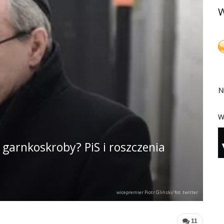
W
N
W
 garnkoskroby? PiS i roszczenia
wicepremier Piotr Gliński/ fot. twitter
11