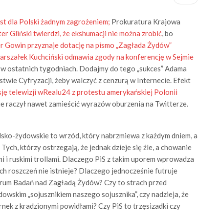
st dla Polski żadnym zagrożeniem;
Prokuratura Krajowa
ter Gliński twierdzi, że ekshumacji nie można zrobić
, bo
er Gowin przyznaje dotację na pismo „Zagłada Żydów”
arszałek Kuchciński odmawia zgody na konferencję w Sejmie
S w ostatnich tygodniach. Dodajmy do tego „sukces” Adama
twie Cyfryzacji, żeby walczyć z cenzurą w Internecie. Efekt
ę telewizji wRealu24 z protestu amerykańskiej Polonii
nie raczył nawet zamieścić wyrazów oburzenia na Twitterze.
polsko-żydowskie to wrzód, który nabrzmiewa z każdym dniem, a
 Tych, którzy ostrzegają, że jednak dzieje się źle, a chowanie
i i ruskimi trollami. Dlaczego PiS z takim uporem wprowadza
ich roszczeń nie istnieje? Dlaczego jednocześnie futruje
trum Badań nad Zagładą Żydów? Czy to strach przed
skim „sojusznikiem naszego sojusznika”, czy nadzieja, że
arnek z kradzionymi powidłami? Czy PiS to trzęsizadki czy