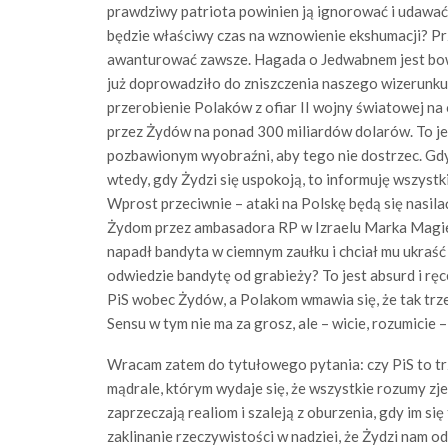
prawdziwy patriota powinien ją ignorować i udawać,
będzie właściwy czas na wznowienie ekshumacji? Prze
awanturować zawsze. Hagada o Jedwabnem jest bowi
już doprowadziło do zniszczenia naszego wizerunku w
przerobienie Polaków z ofiar II wojny światowej n
przez Żydów na ponad 300 miliardów dolarów. To jes
pozbawionym wyobraźni, aby tego nie dostrzec. Gdy
wtedy, gdy Żydzi się uspokoją, to informuję wszystkic
Wprost przeciwnie – ataki na Polskę będą się nasila
Żydom przez ambasadora RP w Izraelu Marka Magi
napadł bandyta w ciemnym zaułku i chciał mu ukraść 
odwiedzie bandytę od grabieży? To jest absurd i ręce
PiS wobec Żydów, a Polakom wmawia się, że tak trze
Sensu w tym nie ma za grosz, ale – wicie, rozumicie – u
Wracam zatem do tytułowego pytania: czy PiS to tr
mądrale, którym wydaje się, że wszystkie rozumy zje
zaprzeczają realiom i szaleją z oburzenia, gdy im się
zaklinanie rzeczywistości w nadziei, że Żydzi nam od