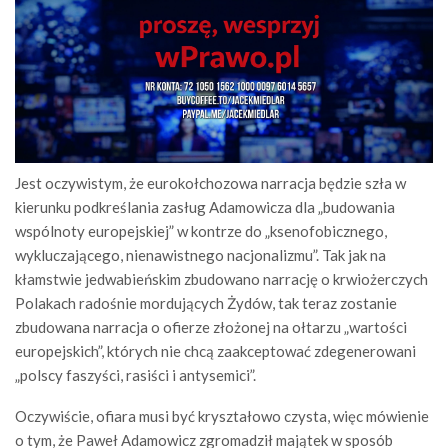
Jest oczywistym, że eurokołchozowa narracja będzie szła w
kierunku podkreślania zasług Adamowicza dla „budowania
wspólnoty europejskiej” w kontrze do „ksenofobicznego,
wykluczającego, nienawistnego nacjonalizmu”. Tak jak na
kłamstwie jedwabieńskim zbudowano narrację o krwiożerczych
Polakach radośnie mordujących Żydów, tak teraz zostanie
zbudowana narracja o ofierze złożonej na ołtarzu „wartości
europejskich”, których nie chcą zaakceptować zdegenerowani
„polscy faszyści, rasiści i antysemici”.
Oczywiście, ofiara musi być kryształowo czysta, więc mówienie
o tym, że Paweł Adamowicz zgromadził majątek w sposób