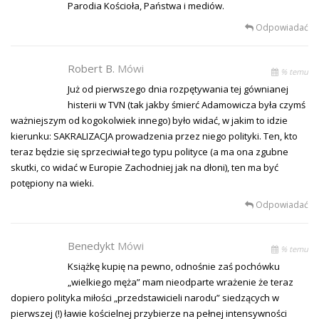
Parodia Kościoła, Państwa i mediów.
Odpowiadać
Robert B.
Mówi
% temu
Już od pierwszego dnia rozpętywania tej gównianej
histerii w TVN (tak jakby śmierć Adamowicza była czymś
ważniejszym od kogokolwiek innego) było widać, w jakim to idzie
kierunku: SAKRALIZACJA prowadzenia przez niego polityki. Ten, kto
teraz będzie się sprzeciwiał tego typu polityce (a ma ona zgubne
skutki, co widać w Europie Zachodniej jak na dłoni), ten ma być
potępiony na wieki.
Odpowiadać
Benedykt
Mówi
% temu
Książkę kupię na pewno, odnośnie zaś pochówku
„wielkiego męża” mam nieodparte wrażenie że teraz
dopiero polityka miłości „przedstawicieli narodu” siedzących w
pierwszej (!) ławie kościelnej przybierze na pełnej intensywności