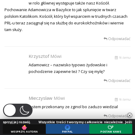
w rolo głównej występuje także nasz Kościół.
Pochowanie Adamowicza w Bazylice to jak splunięcie w twarz
polskim Katolikom. Kościół, który był wsparciem w trudnych czasach
PRL-u teraz zaciągnął się na służbę do eurokołchoźników i wiernie
tam służy.
Odpowiadać
Krzysztof
Mówi
% temu
Adamowicz – nazwisko typowo żydowskie i
pochodzenie zapewne też ? Czy się mylę?
Odpowiadać
Mieczyslaw
Mówi
% temu
Jestem przekonany ze zginol bo zaduzo wiedzial
×
Odpowiadać
ozwój.
Wszystkie treści tworzymy całkowicie niezależnie. Jeśli doceniasz nas
WESPRZYJ AUTORA
PAYPAL
POSTAW KAWĘ
RAFAŁ
Mówi
% temu