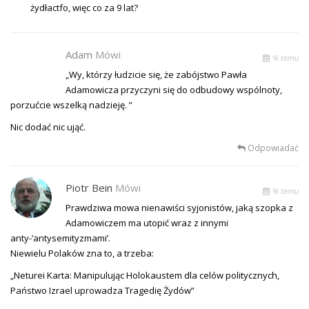
żydłactfo, więc co za 9 lat?
Adam
Mówi
% temu
„Wy, którzy łudzicie się, że zabójstwo Pawła
Adamowicza przyczyni się do odbudowy wspólnoty,
porzućcie wszelką nadzieję. ”
Nic dodać nic ująć.
Odpowiadać
Piotr Bein
Mówi
% temu
Prawdziwa mowa nienawiści syjonistów, jaką szopka z
Adamowiczem ma utopić wraz z innymi
anty-’antysemityzmami’.
Niewielu Polaków zna to, a trzeba:
„Neturei Karta: Manipulując Holokaustem dla celów politycznych,
Państwo Izrael uprowadza Tragedię Żydów”