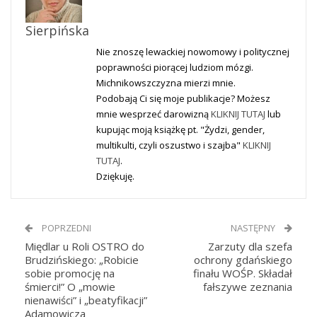
Sierpińska
Nie znoszę lewackiej nowomowy i politycznej
poprawności piorącej ludziom mózgi.
Michnikowszczyzna mierzi mnie.
Podobają Ci się moje publikacje? Możesz
mnie wesprzeć darowizną
KLIKNIJ TUTAJ
lub
kupując moją książkę pt. "Żydzi, gender,
multikulti, czyli oszustwo i szajba"
KLIKNIJ
TUTAJ
.
Dziękuję.
POPRZEDNI
NASTĘPNY
Międlar u Roli OSTRO do
Zarzuty dla szefa
Brudzińskiego: „Robicie
ochrony gdańskiego
sobie promocję na
finału WOŚP. Składał
śmierci!” O „mowie
fałszywe zeznania
nienawiści” i „beatyfikacji”
Adamowicza