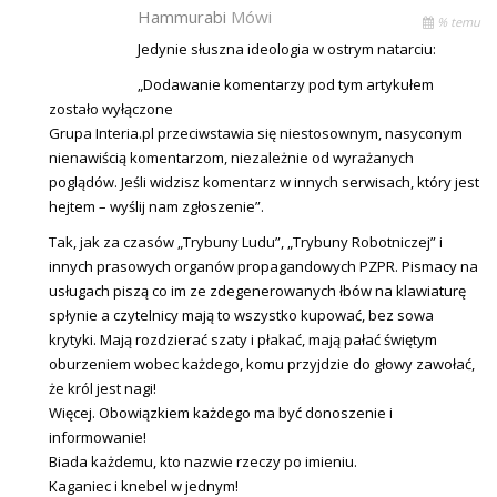
Hammurabi
Mówi
% temu
Jedynie słuszna ideologia w ostrym natarciu:
„Dodawanie komentarzy pod tym artykułem
zostało wyłączone
Grupa Interia.pl przeciwstawia się niestosownym, nasyconym
nienawiścią komentarzom, niezależnie od wyrażanych
poglądów. Jeśli widzisz komentarz w innych serwisach, który jest
hejtem – wyślij nam zgłoszenie”.
Tak, jak za czasów „Trybuny Ludu”, „Trybuny Robotniczej” i
innych prasowych organów propagandowych PZPR. Pismacy na
usługach piszą co im ze zdegenerowanych łbów na klawiaturę
spłynie a czytelnicy mają to wszystko kupować, bez sowa
krytyki. Mają rozdzierać szaty i płakać, mają pałać świętym
oburzeniem wobec każdego, komu przyjdzie do głowy zawołać,
że król jest nagi!
Więcej. Obowiązkiem każdego ma być donoszenie i
informowanie!
Biada każdemu, kto nazwie rzeczy po imieniu.
Kaganiec i knebel w jednym!