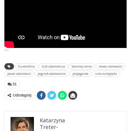
```
Eurokołchoz
kult adamowicza
lewicowy terror
mowa nienawiści
paweł adamowicz
pogrzeb adamowicza
propaganda
unia europejska
31
Udostępnij
Katarzyna
Treter-