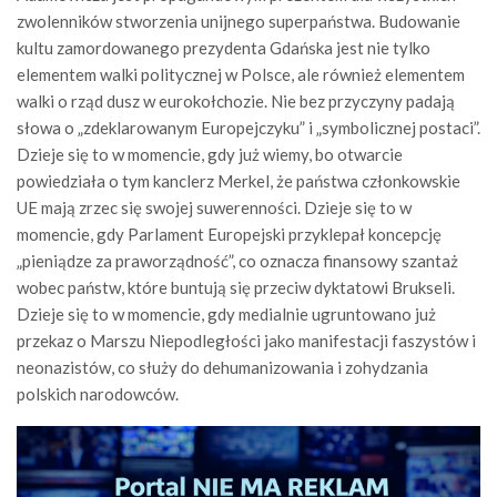
zwolenników stworzenia unijnego superpaństwa. Budowanie
kultu zamordowanego prezydenta Gdańska jest nie tylko
elementem walki politycznej w Polsce, ale również elementem
walki o rząd dusz w eurokołchozie. Nie bez przyczyny padają
słowa o „zdeklarowanym Europejczyku” i „symbolicznej postaci”.
Dzieje się to w momencie, gdy już wiemy, bo otwarcie
powiedziała o tym kanclerz Merkel, że państwa członkowskie
UE mają zrzec się swojej suwerenności. Dzieje się to w
momencie, gdy Parlament Europejski przyklepał koncepcję
„pieniądze za praworządność”, co oznacza finansowy szantaż
wobec państw, które buntują się przeciw dyktatowi Brukseli.
Dzieje się to w momencie, gdy medialnie ugruntowano już
przekaz o Marszu Niepodległości jako manifestacji faszystów i
neonazistów, co służy do dehumanizowania i zohydzania
polskich narodowców.