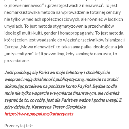
o „mowie nienawiści” i „przestępstwach z nienawiści”. To jest
neomarksistowska metoda na wprowadzenie totalnej cenzury
nie tylko w mediach społecznościowych, ale również w ludzkich
umysłach. To jest metoda stygmatyzowania przeciwników
ideologii multi-kulti, gender i homopropagandy. To jest metoda,
której celem jest wsadzanie do więzień przeciwników islamizacji
Europy. „Mowa nienawiści” to taka sama pałka ideologiczna jak
„antysemityzm”. Jeśli pozwolimy, żeby zamknęła nam usta, to
pozamiatane.
Jeśli podobają się Państwu moje felietony i chcielibyście
wesprzeć moją działalność publicystyczną, możecie to zrobić
dokonując przelewu na poniższe konto PayPal. Będzie to dla
mnie nie tylko wsparcie w wymiarze finansowym, ale również
sygnał, że to, co robię, jest dla Państwa ważne i godne uwagi. Z
góry dziękuję. Katarzyna Treter-Sierpińska
https://www.paypal.me/katarzynats
Przeczytaj też: