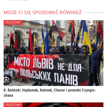
MOŻE CI SIĘ SPODOBAĆ RÓWNIEŻ
FELIETONY
K. Baliński: Hajdamak, Kałmuk, Chazar i pomniki Czyngis-
chana
FELIETONY