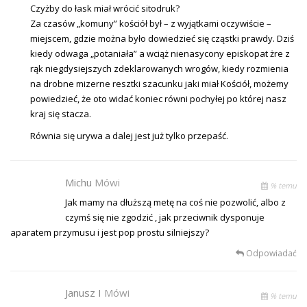
Czyżby do łask miał wrócić sitodruk?
Za czasów „komuny” kościół był – z wyjątkami oczywiście –
miejscem, gdzie można było dowiedzieć się cząstki prawdy. Dziś
kiedy odwaga „potaniała” a wciąż nienasycony episkopat żre z
rąk niegdysiejszych zdeklarowanych wrogów, kiedy rozmienia
na drobne mizerne resztki szacunku jaki miał Kościół, możemy
powiedzieć, że oto widać koniec równi pochyłej po której nasz
kraj się stacza.
Równia się urywa a dalej jest już tylko przepaść.
Michu
Mówi
% temu
Jak mamy na dłuższą metę na coś nie pozwolić, albo z
czymś się nie zgodzić , jak przeciwnik dysponuje
aparatem przymusu i jest pop prostu silniejszy?
Odpowiadać
Janusz I
Mówi
% temu