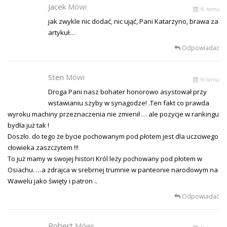
Jacek
Mówi
% temu
jak zwykle nic dodać, nic ująć, Pani Katarzyno, brawa za
artykuł…
Odpowiadać
Sten
Mówi
% temu
Droga Pani nasz bohater honorowo asystował przy
wstawianiu szyby w synagodze! .Ten fakt co prawda
wyroku machiny przeznaczenia nie zmienił … ale pozycje w rankingu
bydła już tak !
Doszło. do tego że bycie pochowanym pod płotem jest dla uczciwego
cłowieka zaszczytem !!!
To już mamy w swojej histori Król leży pochowany pod płotem w
Osiachu. …a zdrajca w srebrnej trumnie w panteonie narodowym na
Wawelu jako święty i patron ..
Odpowiadać
Robert
Mówi