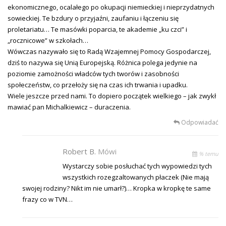
ekonomicznego, ocalałego po okupacji niemieckiej i nieprzydatnych
sowieckiej. Te bzdury o przyjaźni, zaufaniu i łączeniu się
proletariatu… Te masówki poparcia, te akademie „ku czci” i
„rocznicowe” w szkołach…
Wówczas nazywało się to Radą Wzajemnej Pomocy Gospodarczej,
dziś to nazywa się Unią Europejską. Różnica polega jedynie na
poziomie zamożności władców tych tworów i zasobności
społeczeństw, co przełoży się na czas ich trwania i upadku.
Wiele jeszcze przed nami. To dopiero początek wielkiego – jak zwykł
mawiać pan Michalkiewicz – duraczenia.
Odpowiadać
Robert B.
Mówi
% temu
Wystarczy sobie posłuchać tych wypowiedzi tych
wszystkich rozegzaltowanych płaczek (Nie mają
swojej rodziny? Nikt im nie umarł?)… Kropka w kropkę te same
frazy co w TVN…