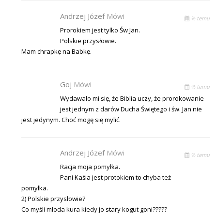
Andrzej Józef
Mówi
% temu
Prorokiem jest tylko Św Jan.
Polskie przysłowie.
Mam chrapkę na Babkę.
Goj
Mówi
% temu
Wydawało mi się, że Biblia uczy, że prorokowanie
jest jednym z darów Ducha Świętego i św. Jan nie
jest jedynym. Choć mogę się mylić.
Andrzej Józef
Mówi
% temu
Racja moja pomyłka.
Pani Kaśia jest protokiem to chyba też
pomyłka.
2) Polskie przysłowie?
Co myśli młoda kura kiedy jo stary kogut goni?????