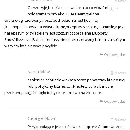
% temu
Gonzo żyje,bo jeśli to co widzę,a to co widać nie jest
hologramem projekcji Blue Beam,zielona
twarz,długi,czerwony nos,z pochodzenia jest kosmitą
,kosmopolitą,posiada własną kurię,przepraszam kurę Cammilę,a jego
najlepszym przyjacielem jest szczur Rizzo(za The Muppety
Show),Rizzo vel Richthofen,ass niemiecki,czerwony baron ,za którym
wszyscy latają,nawet pacyfiści
Odpowiadać
Kama
Mówi
% temu
szaleniec zabił czlowieka! a teraz popatrzmy kto na niej
robi polityczny biznes…….Niestety coraz bardziej
przekonuję się, iż mogło to być morderstwo na zlecenie
Odpowiadać
George
Mówi
% temu
Przygnębiające jest to, że w tej szopce z Adamowiczem