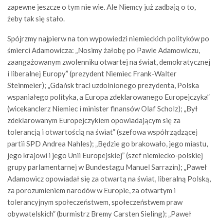
zapewne jeszcze o tym nie wie. Ale Niemcy już zadbają o to,
żeby tak się stało.
Spójrzmy najpierw na ton wypowiedzi niemieckich polityków po
śmierci Adamowicza: „Nosimy żałobę po Pawle Adamowiczu,
zaangażowanym zwolenniku otwartej na świat, demokratycznej
i liberalnej Europy” (prezydent Niemiec Frank-Walter
Steinmeier); „Gdańsk traci uzdolnionego prezydenta, Polska
wspaniałego polityka, a Europa zdeklarowanego Europejczyka”
(wicekanclerz Niemiec i minister finansów Olaf Scholz); „Był
zdeklarowanym Europejczykiem opowiadającym się za
tolerancją i otwartością na świat” (szefowa współrządzącej
partii SPD Andrea Nahles); „Będzie go brakowało, jego miastu,
jego krajowi i jego Unii Europejskiej” (szef niemiecko-polskiej
grupy parlamentarnej w Bundestagu Manuel Sarrazin); „Paweł
Adamowicz opowiadał się za otwartą na świat, liberalną Polską,
za porozumieniem narodów w Europie, za otwartym i
tolerancyjnym społeczeństwem, społeczeństwem praw
obywatelskich” (burmistrz Bremy Carsten Sieling); „Paweł