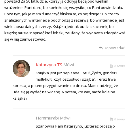
powstać! Za 50 lat ludzie, którzy ją odkryją będą pod wielkim
wrażeniem Pani daru, bo spełniło się wszystko, co Pani powiedziała.
Poza tym, jak ja mam tłumaczyć bliskim to, co się dzieje? Do rzeczy
znalezionych w internecie podchodzą z rezerwą, bo w internecie jest
wiele absurdalnych rzeczy. Książka jednak budzi szacunek, bo
książkę musiał napisać ktoś łebski, zaufany, że wydawca zdecydował
się w nią zainwestować.
Odpowiadać
Katarzyna TS
Mówi
% temu
Książka jest już napisana. Tytuł „Żydzi, gender i
multi-kulti, czyli oszustwo i szajba”. Teraz trwa
korekta, a potem przygotowanie do druku. Mam nadzieję, że
uda się ją wydać na wiosnę. A potem, kto wie, może kolejna
książka?
Hammurabi
Mówi
% temu
Szanowna Pani Katarzyno, już teraz proszę o