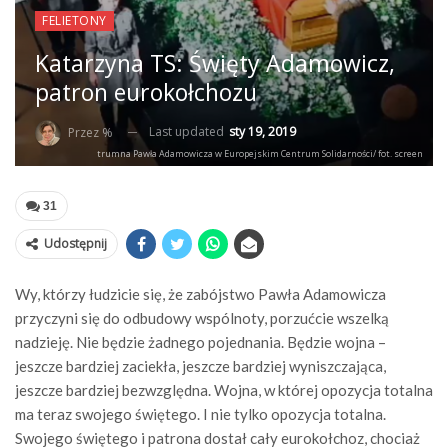
FELIETONY
Katarzyna TS: Święty Adamowicz,
patron eurokołchozu
Last updated
sty 19, 2019
Przez %
trumna Pawła Adamowicza w Europejskim Centrum Solidarności/ fot. screen
31
Udostępnij
Wy, którzy łudzicie się, że zabójstwo Pawła Adamowicza
przyczyni się do odbudowy wspólnoty, porzućcie wszelką
nadzieję. Nie będzie żadnego pojednania. Będzie wojna –
jeszcze bardziej zaciekła, jeszcze bardziej wyniszczająca,
jeszcze bardziej bezwzględna. Wojna, w której opozycja totalna
ma teraz swojego świętego. I nie tylko opozycja totalna.
Swojego świętego i patrona dostał cały eurokołchoz, chociaż