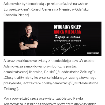
Adamowicz był demokratą z przekonania, był na wskroś
Europejczykiem” (Konsul Generalna Niemiec w Gdańsku
Cornelia Pieper).
A teraz dwa kluczowe cytaty z niemieckiej prasy: „W osobie
Adamowicza zamordowano symboliczną postać
demokratycznej liberalnej Polski” („Sueddeutsche Zeitung”);
„Ciosy trafiły nie tylko w serce lubianego i zaangażowanego
prezydenta, lecz także w polską demokrację”( „Mitteldeutsche
Zeitung”).
Pora powiedzieć rzecz oczywistą: zabójstwo Pawła
Adamowicza jest propagandowym prezentem dla wszystkich