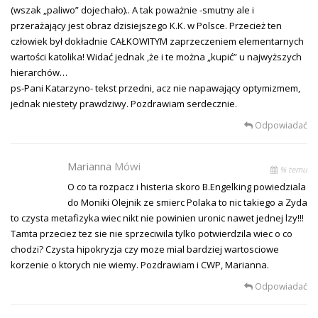
(wszak „paliwo” dojechało).. A tak poważnie -smutny ale i
przerażający jest obraz dzisiejszego K.K. w Polsce. Przecież ten
człowiek był dokładnie CAŁKOWITYM zaprzeczeniem elementarnych
wartości katolika! Widać jednak ,że i te można „kupić” u najwyższych
hierarchów…
ps-Pani Katarzyno- tekst przedni, acz nie napawający optymizmem,
jednak niestety prawdziwy. Pozdrawiam serdecznie.
Odpowiadać
Marianna
Mówi
% temu
O co ta rozpacz i histeria skoro B.Engelking powiedziala
do Moniki Olejnik ze smierc Polaka to nic takiego a Zyda
to czysta metafizyka wiec nikt nie powinien uronic nawet jednej lzy!!!
Tamta przeciez tez sie nie sprzeciwila tylko potwierdzila wiec o co
chodzi? Czysta hipokryzja czy moze mial bardziej wartosciowe
korzenie o ktorych nie wiemy. Pozdrawiam i CWP, Marianna.
Odpowiadać