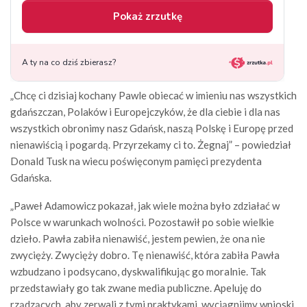
„Chcę ci dzisiaj kochany Pawle obiecać w imieniu nas wszystkich
gdańszczan, Polaków i Europejczyków, że dla ciebie i dla nas
wszystkich obronimy nasz Gdańsk, naszą Polskę i Europę przed
nienawiścią i pogardą. Przyrzekamy ci to. Żegnaj” – powiedział
Donald Tusk na wiecu poświęconym pamięci prezydenta
Gdańska.
„Paweł Adamowicz pokazał, jak wiele można było zdziałać w
Polsce w warunkach wolności. Pozostawił po sobie wielkie
dzieło. Pawła zabiła nienawiść, jestem pewien, że ona nie
zwycięży. Zwycięży dobro. Tę nienawiść, która zabiła Pawła
wzbudzano i podsycano, dyskwalifikując go moralnie. Tak
przedstawiały go tak zwane media publiczne. Apeluję do
rządzących, aby zerwali z tymi praktykami, wyciągnijmy wnioski