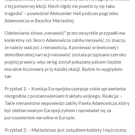
z tej potwornej lekcji. Niech nigdy nie powtórzy się taka
tragedia” – powiedział Aleksander Hall podczas pogrzebu
Adamowicza w Bazylice Mariackiej.
Odmienianie słowa „nienawiść” przez wszystkie przypadki ma
konkretny cel. Skoro Adamowicza zabiła nienawiść, to znaczy,
że należy walczyć z nienawiścią. A ponieważ w lewicowej i
demoliberalnej narracji nienawiść została przypisana szeroko
pojętej prawicy, więc wróg został pokazany palcem i będzie
moralnie biczowany przy każdej okazji. Będzie to wyglądało
tak:
Przykład 1: – Komisja Europejska uzurpuje sobie uprawnienia
niezgodnie z postanowieniami traktatu unijnego. Reakcja: –
Takie nienawistne wypowiedzi zabiły Pawła Adamowicza, który
był zdeklarowanym Europejczykiem i opowiadał się za
porozumieniem narodów w Europie.
Przykład 2: – Małżeństwo jest związkiem kobiety i mężczyzny.