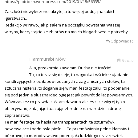
https://piotrbein.wordpress.com/2019/01/18/56935/
Zaszłości niewyleczone, ukryte, a tu więcej budują na takich
łgarstwach…
Redakcjo wPrawo, jak pisałem na początku powstania Waszej
witryny, korzystajcie ze zbiorów na moich blogach wedle potrzeby.
Odpowiadać
Hammurabi
Mówi
% temu
A ja, przekornie zawołam: Ducha nie traćcie!
To, co teraz się dzieje, ta nagonka i wściekłe ujadanie
kundli żyjących z ochłapów rzucanych z zagranicznych stołów, ta
sztuczna histeria, to ściganie się w manifestacji żalu i to podpinanie
się pod jedynie słuszną ideologię jest jak powrót do lat powojennych.
Wówczas też co prawda coś tam dawano ale jeszcze więcej tylko
obiecywano, zatajając i tuszując zbrodnie na narodzie, zdradę i
zaprzaństwo.
Te manifestacje, te hasła na transparentach, te szturmówki
powiewające i podniosłe pieśni… Te przemówienia pełne kłamstw i
półprawd, to marnotrawstwo potencjału ludzkiego oraz resztek