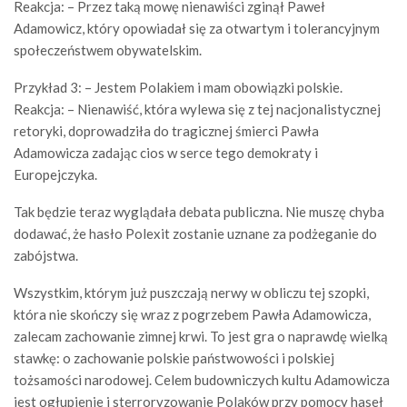
Reakcja: – Przez taką mowę nienawiści zginął Paweł
Adamowicz, który opowiadał się za otwartym i tolerancyjnym
społeczeństwem obywatelskim.
Przykład 3: – Jestem Polakiem i mam obowiązki polskie.
Reakcja: – Nienawiść, która wylewa się z tej nacjonalistycznej
retoryki, doprowadziła do tragicznej śmierci Pawła
Adamowicza zadając cios w serce tego demokraty i
Europejczyka.
Tak będzie teraz wyglądała debata publiczna. Nie muszę chyba
dodawać, że hasło Polexit zostanie uznane za podżeganie do
zabójstwa.
Wszystkim, którym już puszczają nerwy w obliczu tej szopki,
która nie skończy się wraz z pogrzebem Pawła Adamowicza,
zalecam zachowanie zimnej krwi. To jest gra o naprawdę wielką
stawkę: o zachowanie polskie państwowości i polskiej
tożsamości narodowej. Celem budowniczych kultu Adamowicza
jest ogłupienie i sterroryzowanie Polaków przy pomocy haseł