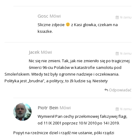
Gosc
Mówi
% temu
Sliczne zdjecie
z Kasi glowka, czekam na
ksiazke.
Jacek
Mówi
% temu
Nic się nie zmieni. Tak, jak nie zmieniło się po tragicznej
śmierci 96-ciu Polaków w katastrofie samolotu pod
Smoleńskiem. Wtedy też były ogromne nadzieje i oczekiwania.
Polityka jest „brudna”, a politycy, to źli ludzie są. Niestety
Odpowiadać
Piotr Bein
Mówi
% temu
Wymienił Pan cechy przełomowej fałszywej flagi,
od 11 IX 2001 poprzez 10 IV 2010 po 14 I 2019.
Popyt na rzeźnicze dziel i rządź nie ustanie, póki rządzi