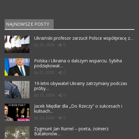
NAJNOWSZE POSTY
Ukraiński profesor zarzucił Polsce współpracę z…
lip 25, 2026
0
Polska i Ukraina o dalszym wsparciu. Sybiha
podziękował…
lip 25, 2026
0
19-letni obywatel Ukrainy zatrzymany podczas
próby…
lip 25, 2026
0
Jacek Międlar dla „Do Rzeczy” o sukcesach i
kulisach…
lip 24, 2026
0
Zygmunt Jan Rumel – poeta, żołnierz
Batalionów…