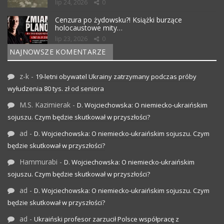
lip 24, 2026
0
Cenzura po żydowsku?! Książki burzące
holocaustowe mity…
lip 23, 2026
0
NAJNOWSZE KOMENTARZE
z-k
-
19-letni obywatel Ukrainy zatrzymany podczas próby
wyłudzenia 80 tys. zł od seniora
M.S. Kazimierak
-
D. Wojciechowska: O niemiecko-ukraińskim
sojuszu. Czym będzie skutkował w przyszłości?
ad
-
D. Wojciechowska: O niemiecko-ukraińskim sojuszu. Czym
będzie skutkował w przyszłości?
Hammurabi
-
D. Wojciechowska: O niemiecko-ukraińskim
sojuszu. Czym będzie skutkował w przyszłości?
ad
-
D. Wojciechowska: O niemiecko-ukraińskim sojuszu. Czym
będzie skutkował w przyszłości?
ad
-
Ukraiński profesor zarzucił Polsce współpracę z