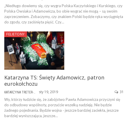
„Niedługo dowiemy się, czy wygra Polska Kaczyńskiego i Kurskiego, czy
Polska Owsiaka i Adamowicza, bo obie wygrać nie mogą – są swoim
zaprzeczeniem. Zobaczymy, czy znakiem Polski będzie ręka wyciągnięta
do zgody, czy zaciśnięta pięść. Czy…
FELIETONY
Katarzyna TS: Święty Adamowicz, patron
eurokołchozu
sty 19, 2019
31
KATARZYNA TRETER-SIERPIŃSKA
Wy, którzy łudzicie się, że zabójstwo Pawła Adamowicza przyczyni się
do odbudowy wspólnoty, porzućcie wszelką nadzieję. Nie będzie
żadnego pojednania. Będzie wojna - jeszcze bardziej zaciekła, jeszcze
bardziej wyniszczająca, jeszcze…