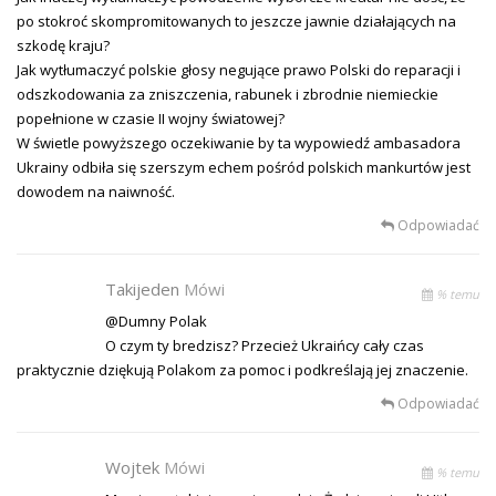
po stokroć skompromitowanych to jeszcze jawnie działających na
szkodę kraju?
Jak wytłumaczyć polskie głosy negujące prawo Polski do reparacji i
odszkodowania za zniszczenia, rabunek i zbrodnie niemieckie
popełnione w czasie II wojny światowej?
W świetle powyższego oczekiwanie by ta wypowiedź ambasadora
Ukrainy odbiła się szerszym echem pośród polskich mankurtów jest
dowodem na naiwność.
Odpowiadać
Takijeden
Mówi
% temu
@Dumny Polak
O czym ty bredzisz? Przecież Ukraińcy cały czas
praktycznie dziękują Polakom za pomoc i podkreślają jej znaczenie.
Odpowiadać
Wojtek
Mówi
% temu