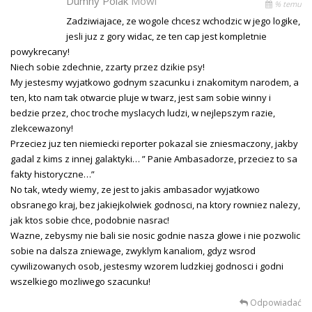
Dumny Polak
Mówi
% temu
Zadziwiajace, ze wogole chcesz wchodzic w jego logike,
jesli juz z gory widac, ze ten cap jest kompletnie
powykrecany!
Niech sobie zdechnie, zzarty przez dzikie psy!
My jestesmy wyjatkowo godnym szacunku i znakomitym narodem, a
ten, kto nam tak otwarcie pluje w twarz, jest sam sobie winny i
bedzie przez, choc troche myslacych ludzi, w nejlepszym razie,
zlekcewazony!
Przeciez juz ten niemiecki reporter pokazal sie zniesmaczony, jakby
gadal z kims z innej galaktyki… ” Panie Ambasadorze, przeciez to sa
fakty historyczne…”
No tak, wtedy wiemy, ze jest to jakis ambasador wyjatkowo
obsranego kraj, bez jakiejkolwiek godnosci, na ktory rowniez nalezy,
jak ktos sobie chce, podobnie nasrac!
Wazne, zebysmy nie bali sie nosic godnie nasza glowe i nie pozwolic
sobie na dalsza zniewage, zwyklym kanaliom, gdyz wsrod
cywilizowanych osob, jestesmy wzorem ludzkiej godnosci i godni
wszelkiego mozliwego szacunku!
Odpowiadać