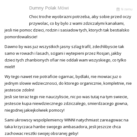
Dumny Polak
Mówi
% temu
Choc troche wyobrazni potrzeba, aby sobie przed oczy
przywolac, co by bylo z wami zdziczalymi kanaliami,
jesli nie pomoc dzieci, rodzin i sasiadow tych, ktorych tak bestialsko
pomordowaliscie!
Dawno by was juz wszystkich jasny szlag trafil, zdechlibyscie tak
samo w rowach i lasach, scigani i wytepieni przez Rosjan, jakby
dzieci tych zhanbionych ofiar nie oddali wam wszyskiego, co tylko
mieli!!
Wy tego nawet nie potraficie ogarnac, bydlaki, nie mowiac juz o
jednym slowie wdziecznosci, do ktorego organicznie, kompletnie, nie
jestescie zdolni!
Jesli sie teraz tego nie nauczyliscie, nic po was tutaj na tym swiecie,
jestescie kupa niewdziecznego zdziczalego, smierdzacego gowna,
niegodnej jakiejkolwiek pomocy!
Sami ukrowscy wspolplemiency WINNI natychmiast zareagowac na
taka krzyczaca hanbe swojego ambasadora, jesli jeszcze chca
zachowac resztki swojej obsranej geby!