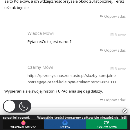
za to Polaków, a ich wdzięczność przyszła około 20 lat później. Teraz
też tak będzie.
Odpowiadać
Wladca
Mówi
% temu
Pytanie:Co to jest narod?
Odpowiadać
Czarny
Mówi
% temu
https://przemysl.naszemiasto.pl/sluzby-specjalne-
ostrzegaja-przed-kolejnym-atakiem/ar/c1-8890111
Wypierania się swojej historii i UPAdlania się ciąg dalszy.
Odpowiadać
×
Dumny Polak
Mówi
ozwój.
Wszystkie treści tworzymy całkowicie niezależnie. Jeśli doceniasz nas
% temu
To chyba zy..wscy komunisci zatracili sens pojecia
WESPRZYJ AUTORA
PAYPAL
POSTAW KAWĘ