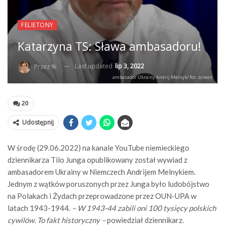
FELIETONY
Katarzyna TS: Sława ambasadoru!
Last updated
lip 3, 2022
Przez %
ambasador Ukrainy Andrij Melnyk/ fot. screen
20
Udostępnij
W środę (29.06.2022) na kanale YouTube niemieckiego
dziennikarza Tilo Junga opublikowany został wywiad z
ambasadorem Ukrainy w Niemczech Andrijem Melnykiem.
Jednym z wątków poruszonych przez Junga było ludobójstwo
na Polakach i Żydach przeprowadzone przez OUN-UPA w
latach 1943-1944.
– W 1943-44 zabili oni 100 tysięcy polskich
cywilów. To fakt historyczny –
powiedział dziennikarz.