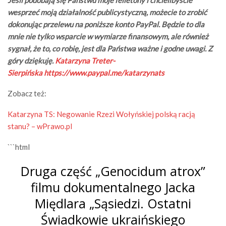
Jeśli podobają się Państwu moje felietony i chcielibyście
wesprzeć moją działalność publicystyczną, możecie to zrobić
dokonując przelewu na poniższe konto PayPal. Będzie to dla
mnie nie tylko wsparcie w wymiarze finansowym, ale również
sygnał, że to, co robię, jest dla Państwa ważne i godne uwagi. Z
góry dziękuję.
Katarzyna Treter-
Sierpińska
https://www.paypal.me/katarzynats
Zobacz też:
Katarzyna TS: Negowanie Rzezi Wołyńskiej polską racją
stanu? – wPrawo.pl
```html
Druga część „Genocidum atrox”
filmu dokumentalnego Jacka
Międlara „Sąsiedzi. Ostatni
Świadkowie ukraińskiego