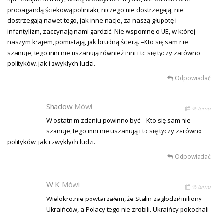
propagandą ściekową poliniaki, niczego nie dostrzegają, nie
dostrzegają nawet tego, jak inne nacje, za naszą głupotę i
infantylizm, zaczynają nami gardzić. Nie wspomnę o UE, w której
naszym krajem, pomiatają, jak brudną ścierą. –Kto się sam nie
szanuje, tego inni nie uszanują również inni i to się tyczy zarówno
polityków, jak i zwykłych ludzi.
Odpowiadać
Shadow
Mówi
% temu
W ostatnim zdaniu powinno być—Kto się sam nie
szanuje, tego inni nie uszanują i to się tyczy zarówno
polityków, jak i zwykłych ludzi.
Odpowiadać
W K
Mówi
% temu
Wielokrotnie powtarzałem, że Stalin zagłodził miliony
Ukraińców, a Polacy tego nie zrobili. Ukraińcy pokochali