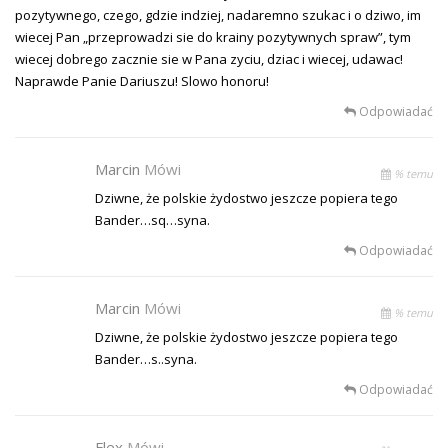
pozytywnego, czego, gdzie indziej, nadaremno szukac i o dziwo, im
wiecej Pan „przeprowadzi sie do krainy pozytywnych spraw”, tym
wiecej dobrego zacznie sie w Pana zyciu, dziac i wiecej, udawac!
Naprawde Panie Dariuszu! Slowo honoru!
Odpowiadać
Marcin
Mówi
% temu
Dziwne, że polskie żydostwo jeszcze popiera tego
Bander…sq…syna.
Odpowiadać
Marcin
Mówi
% temu
Dziwne, że polskie żydostwo jeszcze popiera tego
Bander…s..syna.
Odpowiadać
Flex
Mówi