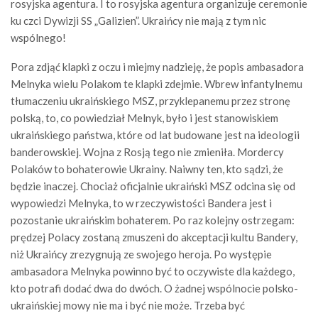
rosyjska agentura. I to rosyjska agentura organizuje ceremonie
ku czci Dywizji SS „Galizien”. Ukraińcy nie mają z tym nic
wspólnego!
Pora zdjąć klapki z oczu i miejmy nadzieję, że popis ambasadora
Melnyka wielu Polakom te klapki zdejmie. Wbrew infantylnemu
tłumaczeniu ukraińskiego MSZ, przyklepanemu przez stronę
polską, to, co powiedział Melnyk, było i jest stanowiskiem
ukraińskiego państwa, które od lat budowane jest na ideologii
banderowskiej. Wojna z Rosją tego nie zmieniła. Mordercy
Polaków to bohaterowie Ukrainy. Naiwny ten, kto sądzi, że
będzie inaczej. Chociaż oficjalnie ukraiński MSZ odcina się od
wypowiedzi Melnyka, to w rzeczywistości Bandera jest i
pozostanie ukraińskim bohaterem. Po raz kolejny ostrzegam:
prędzej Polacy zostaną zmuszeni do akceptacji kultu Bandery,
niż Ukraińcy zrezygnują ze swojego heroja. Po występie
ambasadora Melnyka powinno być to oczywiste dla każdego,
kto potrafi dodać dwa do dwóch. O żadnej wspólnocie polsko-
ukraińskiej mowy nie ma i być nie może. Trzeba być