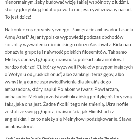
nienormalnym, żeby budować wizję takiej wspólnoty z ludźmi,
którzy gloryfikują ludobójców. To nie jest cywilizowany naród.
To jest dzicz!
Na koniec coś optymistycznego. Pamiętacie ambasador Izraela
Annę Azari? Jej antypolska wypowiedź podczas obchodów
rocznicy wyzwolenia niemieckiego obozu Auschwitz-Birkenau
obnażyła głupotę i naiwność polskich filosemitów. Tak samo
Melnyk obnażył głupotę i naiwność polskich ukrainofilów. I
bardzo dobrze! Ci, którzy wyzywali Polaków przypominających
o Wołyniu od „ruskich onuc”, albo zamknęli teraz gęby, albo
wymyślają durne usprawiedliwienia dla ukraińskiego
ambasadora, który napluł Polakom w twarz. Powtarzam,
ambasador Melnyk przedstawił ukraińską politykę historyczną
taką, jaka ona jest. Żadne fikołki tego nie zmienią. Ukrainofile
zostali ze swoją głupotą i naiwnością jak Himilsbach z
angielskim. I za to należy się Melnykowi podziękowanie. Sława
amabasadoru!