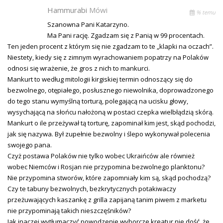
Hammurabi
Mówi
% temu
Szanowna Pani Katarzyno.
Ma Pani rację. Zgadzam się z Panią w 99 procentach.
Ten jeden procent z którym się nie zgadzam to te „klapki na oczach”.
Niestety, kiedy się z zimnym wyrachowaniem popatrzy na Polaków
odnosi się wrażenie, że gros z nich to mankurci.
Mankurt to według mitologii kirgiskiej termin odnoszący się do
bezwolnego, otępiałego, posłusznego niewolnika, doprowadzonego
do tego stanu wymyślną torturą, polegającą na ucisku głowy,
wysychającą na słońcu nałożoną w postaci czepka wielbłądzią skórą.
Mankurt o ile przeżywał tą torturę, zapominał kim jest, skąd pochodzi,
jak się nazywa. Był zupełnie bezwolny i ślepo wykonywał polecenia
swojego pana.
Czyż postawa Polaków nie tylko wobec Ukraińców ale również
wobec Niemców i Rosjan nie przypomina bezwolnego planktonu?
Nie przypomina stworów, które zapomniały kim są, skąd pochodzą?
Czy te tabuny bezwolnych, bezkrytycznych potakiwaczy
przeżuwających kaszankę z grilla zapijaną tanim piwem z marketu
nie przypominają takich nieszczęśników?
Jak inaczej wytłumaczyć powodzenie wyborcze kreatur nie dość, że