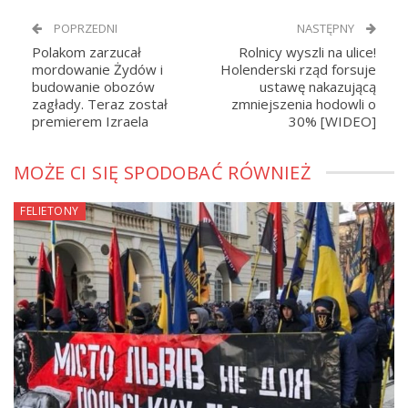
POPRZEDNI
NASTĘPNY
Polakom zarzucał
Rolnicy wyszli na ulice!
mordowanie Żydów i
Holenderski rząd forsuje
budowanie obozów
ustawę nakazującą
zagłady. Teraz został
zmniejszenia hodowli o
premierem Izraela
30% [WIDEO]
MOŻE CI SIĘ SPODOBAĆ RÓWNIEŻ
FELIETONY