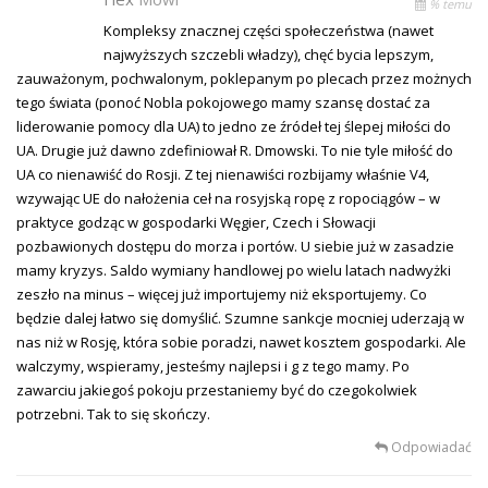
% temu
Kompleksy znacznej części społeczeństwa (nawet
najwyższych szczebli władzy), chęć bycia lepszym,
zauważonym, pochwalonym, poklepanym po plecach przez możnych
tego świata (ponoć Nobla pokojowego mamy szansę dostać za
liderowanie pomocy dla UA) to jedno ze źródeł tej ślepej miłości do
UA. Drugie już dawno zdefiniował R. Dmowski. To nie tyle miłość do
UA co nienawiść do Rosji. Z tej nienawiści rozbijamy właśnie V4,
wzywając UE do nałożenia ceł na rosyjską ropę z ropociągów – w
praktyce godząc w gospodarki Węgier, Czech i Słowacji
pozbawionych dostępu do morza i portów. U siebie już w zasadzie
mamy kryzys. Saldo wymiany handlowej po wielu latach nadwyżki
zeszło na minus – więcej już importujemy niż eksportujemy. Co
będzie dalej łatwo się domyślić. Szumne sankcje mocniej uderzają w
nas niż w Rosję, która sobie poradzi, nawet kosztem gospodarki. Ale
walczymy, wspieramy, jesteśmy najlepsi i g z tego mamy. Po
zawarciu jakiegoś pokoju przestaniemy być do czegokolwiek
potrzebni. Tak to się skończy.
Odpowiadać