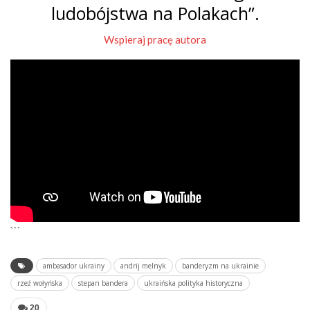
ludobójstwa na Polakach”.
Wspieraj pracę autora
```
ambasador ukrainy
andrij melnyk
banderyzm na ukrainie
rzeź wołyńska
stepan bandera
ukraińska polityka historyczna
20