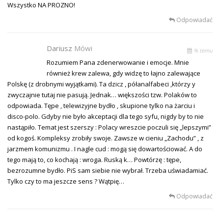
Wszystko NA PROZNO!
Odpowiadać
Dariusz
Mówi
% temu
Rozumiem Pana zdenerwowanie i emocje. Mnie
również krew zalewa, gdy widzę to łajno zalewające
Polskę (z drobnymi wyjątkami). Ta dzicz , półanalfabeci ,którzy y
zwyczajnie tutaj nie pasują. Jednak… większości tzw. Polaków to
odpowiada. Tępe , telewizyjne bydło , skupione tylko na żarciu i
disco-polo. Gdyby nie było akceptacji dla tego syfu, nigdy by to nie
nastąpiło. Temat jest szerszy : Polacy wreszcie poczuli się „lepszymi”
od kogoś. Kompleksy zrobiły swoje. Zawsze w cieniu „Zachodu” , z
jarzmem komunizmu . I nagle cud : mogą się dowartościować. A do
tego mają to, co kochają : wroga. Ruską k… Powtórzę : tępe,
bezrozumne bydło. PiS sam siebie nie wybrał. Trzeba uświadamiać.
Tylko czy to ma jeszcze sens ? Wątpię…
Odpowiadać