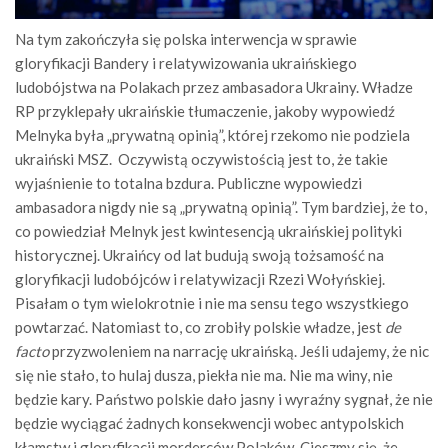
Na tym zakończyła się polska interwencja w sprawie
gloryfikacji Bandery i relatywizowania ukraińskiego
ludobójstwa na Polakach przez ambasadora Ukrainy. Władze
RP przyklepały ukraińskie tłumaczenie, jakoby wypowiedź
Melnyka była „prywatną opinią”, której rzekomo nie podziela
ukraiński MSZ. Oczywistą oczywistością jest to, że takie
wyjaśnienie to totalna bzdura. Publiczne wypowiedzi
ambasadora nigdy nie są „prywatną opinią”. Tym bardziej, że to,
co powiedział Melnyk jest kwintesencją ukraińskiej polityki
historycznej. Ukraińcy od lat budują swoją tożsamość na
gloryfikacji ludobójców i relatywizacji Rzezi Wołyńskiej.
Pisałam o tym wielokrotnie i nie ma sensu tego wszystkiego
powtarzać. Natomiast to, co zrobiły polskie władze, jest
de
facto
przyzwoleniem na narrację ukraińską. Jeśli udajemy, że nic
się nie stało, to hulaj dusza, piekła nie ma. Nie ma winy, nie
będzie kary. Państwo polskie dało jasny i wyraźny sygnał, że nie
będzie wyciągać żadnych konsekwencji wobec antypolskich
kłamstw i gloryfikacji morderców Polaków. Cieszmy się, że