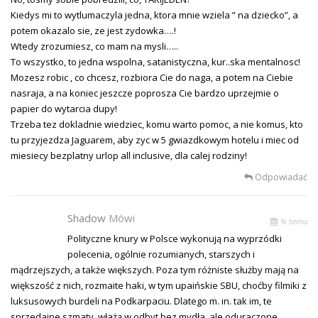
Kiedys mi to wytlumaczyla jedna, ktora mnie wziela ” na dziecko”, a
potem okazalo sie, ze jest zydowka….!
Wtedy zrozumiesz, co mam na mysli…..
To wszystko, to jedna wspolna, satanistyczna, kur..ska mentalnosc!
Mozesz robic , co chcesz, rozbiora Cie do naga, a potem na Ciebie
nasraja, a na koniec jeszcze poprosza Cie bardzo uprzejmie o
papier do wytarcia dupy!
Trzeba tez dokladnie wiedziec, komu warto pomoc, a nie komus, kto
tu przyjezdza Jaguarem, aby zyc w 5 gwiazdkowym hotelu i miec od
miesiecy bezplatny urlop all inclusive, dla calej rodziny!
Odpowiadać
Shadow
Mówi
% temu
Polityczne knury w Polsce wykonują na wyprzódki
polecenia, ogólnie rozumianych, starszych i
mądrzejszych, a także większych. Poza tym różniste służby mają na
większość z nich, rozmaite haki, w tym upaińskie SBU, choćby filmiki z
luksusowych burdeli na Podkarpaciu. Dlatego m. in. tak im, te
sprzedajne szmaty, włażą w odbyt bez mydła, ale oduraczone