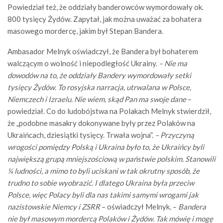
Powiedział też, że oddziały banderowców wymordowały ok.
800 tysięcy Żydów. Zapytał, jak można uważać za bohatera
masowego mordercę, jakim był Stepan Bandera.
Ambasador Melnyk oświadczył, że Bandera był bohaterem
walczącym o wolność i niepodległość Ukrainy.
– Nie ma
dowodów na to, że oddziały Bandery wymordowały setki
tysięcy Żydów. To rosyjska narracja, utrwalana w Polsce,
Niemczech i Izraelu. Nie wiem, skąd Pan ma swoje dane
–
powiedział. Co do ludobójstwa na Polakach Melnyk stwierdził,
że „podobne masakry dokonywane były przez Polaków na
Ukraińcach, dziesiątki tysięcy. Trwała wojna”.
– Przyczyną
wrogości pomiędzy Polską i Ukraina było to, że Ukraińcy byli
największą grupą mniejszościową w państwie polskim. Stanowili
¼ ludności, a mimo to byli uciskani w tak okrutny sposób, że
trudno to sobie wyobrazić. I dlatego Ukraina była przeciw
Polsce, więc Polacy byli dla nas takimi samymi wrogami jak
nazistowskie Niemcy i ZSRR
– oświadczył Melnyk. –
Bandera
nie był masowym mordercą Polaków i Żydów. Tak mówię i mogę