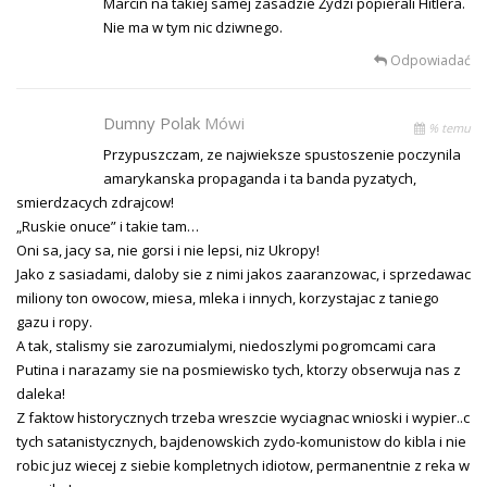
Marcin na takiej samej zasadzie Żydzi popierali Hitlera.
Nie ma w tym nic dziwnego.
Odpowiadać
Dumny Polak
Mówi
% temu
Przypuszczam, ze najwieksze spustoszenie poczynila
amarykanska propaganda i ta banda pyzatych,
smierdzacych zdrajcow!
„Ruskie onuce” i takie tam…
Oni sa, jacy sa, nie gorsi i nie lepsi, niz Ukropy!
Jako z sasiadami, daloby sie z nimi jakos zaaranzowac, i sprzedawac
miliony ton owocow, miesa, mleka i innych, korzystajac z taniego
gazu i ropy.
A tak, stalismy sie zarozumialymi, niedoszlymi pogromcami cara
Putina i narazamy sie na posmiewisko tych, ktorzy obserwuja nas z
daleka!
Z faktow historycznych trzeba wreszcie wyciagnac wnioski i wypier..c
tych satanistycznych, bajdenowskich zydo-komunistow do kibla i nie
robic juz wiecej z siebie kompletnych idiotow, permanentnie z reka w