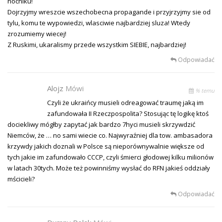
nocniku!
Dojrzyjmy wreszcie wszechobecna propagande i przyjrzyjmy sie od
tylu, komu te wypowiedzi, wlasciwie najbardziej sluza! Wtedy
zrozumiemy wiecej!
Z Ruskimi, ukaralismy przede wszystkim SIEBIE, najbardziej!
Odpowiadać
Alojz
Mówi
% temu
Czyli że ukraińcy musieli odreagować traumę jaką im
zafundowała II Rzeczpospolita? Stosując tę logikę ktoś
dociekliwy mógłby zapytać jak bardzo 7hyci musieli skrzywdzić
Niemców, że … no sami wiecie co. Najwyraźniej dla tow. ambasadora
krzywdy jakich doznali w Polsce są nieporównywalnie większe od
tych jakie im zafundowało CCCP, czyli śmierci głodowej kilku milionów
w latach 30tych. Może też powinniśmy wysłać do RFN jakieś oddziały
mścicieli?
Odpowiadać