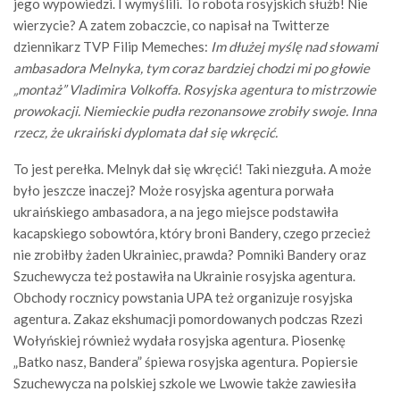
jego wypowiedzi. I wymyślili. To robota rosyjskich służb! Nie
wierzycie? A zatem zobaczcie, co napisał na Twitterze
dziennikarz TVP Filip Memeches:
Im dłużej myślę nad słowami
ambasadora Melnyka, tym coraz bardziej chodzi mi po głowie
„montaż” Vladimira Volkoffa. Rosyjska agentura to mistrzowie
prowokacji. Niemieckie pudła rezonansowe zrobiły swoje. Inna
rzecz, że ukraiński dyplomata dał się wkręcić.
To jest perełka. Melnyk dał się wkręcić! Taki niezguła. A może
było jeszcze inaczej? Może rosyjska agentura porwała
ukraińskiego ambasadora, a na jego miejsce podstawiła
kacapskiego sobowtóra, który broni Bandery, czego przecież
nie zrobiłby żaden Ukrainiec, prawda? Pomniki Bandery oraz
Szuchewycza też postawiła na Ukrainie rosyjska agentura.
Obchody rocznicy powstania UPA też organizuje rosyjska
agentura. Zakaz ekshumacji pomordowanych podczas Rzezi
Wołyńskiej również wydała rosyjska agentura. Piosenkę
„Batko nasz, Bandera” śpiewa rosyjska agentura. Popiersie
Szuchewycza na polskiej szkole we Lwowie także zawiesiła