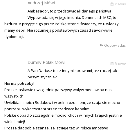
Andrzej
Mówi
% temu
Ambasador, to przedstawicieli danego państwa.
Wypowiada się w jego imieniu. Dementi ich MSZ, to
bzdura. A przyjęcie go przez Polską stronę, świadczy, że u władzy
mamy debili. Nie rozumieją podstawowych zasad savoir-vivre
dyplomacji.
Odpowiadać
Dumny Polak
Mówi
% temu
A Pan Dariusz to i z innymi sprawami, tez raczej tak
pesymistycznie?
Nie ma potrzeby!
Prosze laskawie uwzglednic parszywy wplyw mediow na nas
wszystkich!
Uwielbiam moich Rodakow i w pelni rozumiem, ze czuja sie mocno
ponizeni i wykorzystani przez rzadzace kanalie!
Polske dopadlo szczegolnie mocno, choc i w innych krajach jest nie
wiele lepiej!
Prosze dac sobie szanse, ze istnieje tez w Polsce mnostwo