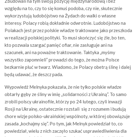
Zbudowali na tym swoją pozycję międzynarodową i bez
względu na to, czy to się komuś podoba, czy nie, skutecznie
wykorzystują ludobójstwo na Żydach do walki o własne
interesy. Polacy robią dokładnie odwrotnie. Ludobójstwo na
Polakach jest przez polskie władze traktowane jako przeszkoda
w realizacji polskiej polityki. To musi skończyć się źle, bo ten,
kto pozwala szargać pamięć ofiar, nie zasługuje ani na
szacunek, ani na poważne traktowanie. Taktyka „myśmy
wszystko zapomnieli” prowadzi do tego, że można Polsce
bezkarnie pluć w twarz. Wiadomo, że Polacy obetrą ślinę i dalej
będą udawać, że deszcz pada.
Wypowiedź Melnyka pokazała, że nie tylko polskie władze
obtarły gęby ze śliny w imię „solidarności z Ukrainą”. To samo
zrobili polscy ukrainofile, którzy po 24 lutego, czyli inwazji
Rosji na Ukrainę, ostatecznie rozstali się z rozumem i budują
chore wizje polsko-ukraińskiej wspólnoty, w której obowiązuje
zasada „kochajmy się”. Po tym, jak Melnyk powiedział to, co
powiedział, wielu z nich zaczęło szukać usprawiedliwienia dla