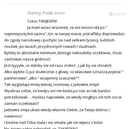
Dumny Polak
Mówi
% temu
Czesc TAKIJEDEN!
Ja mam wciaz wrazenie, ze oni mocno ida po ”
najmniejszej linii oporu”, tzn. w swojej masie, potrafiliby doprowadzic
do zgody narodowej i pochylic sie nad setkami tysiecy, ludzkich
resztek, po lasach, przydroznych rowach i studniach.
Byloby to absolutne minimum, ktorego nalezaloby oczekiwac, chcac
zachowac nasza godnosc!
Jest tyyyyle, co daloby sie od razu zrobic! , ( jak by sie chcialo!)
Albo wybito Ci juz skutecznie z glowy, co wlasciwie oznacza pojecie ”
partnerstwo”, albo ” wzajemny szacunek”?
Tak wygladaja mniej wiecej, rozmowy z jadowita zmija!
Wyobraz sobie, ze kiedys oni nie beda juz nas az tak bardzo
potrzebowali…. myslisz naprawde, ze wtedy moglbys od nich cos w
zamian oczekiwac!?
Jadowita zmija ukasi wtedy wlasnie Ciebie, za Twoja dobroc /
naiwnosc!
I bedzie nad Toba stala i sie smiala, jak sie wijesz z bolu!
No, tosmy sobie pobredzili, co, TAKIJEDEN?