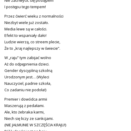
Nie zachwycić się postępem
I postępu tego tempem!
Przez ćwierć wieku z normalności
Niezbyt wiele już zostało.
Media lewe są w całości.
Efekt to wspaniały dało!
Ludzie wierzą, co streem plecie,
Że to „kraj najlepszy w świecie”.
W „raju” tym zabijać wolno
Aż do odpępnienia dzieci.
Gender dyscypliną szkolną
Urodzonym jest… (Wyleci
Nauczyciel, padnie szkoła,
Co zadaniu nie podoła!)
Premier i dowódca armii
Maszerują z pedałami.
Ale, kto żebraka karmi,
Niech się liczy ze sankcjami.
(NIE JAŁMUNIE W SZCZĘŚCIA KRAJU!)