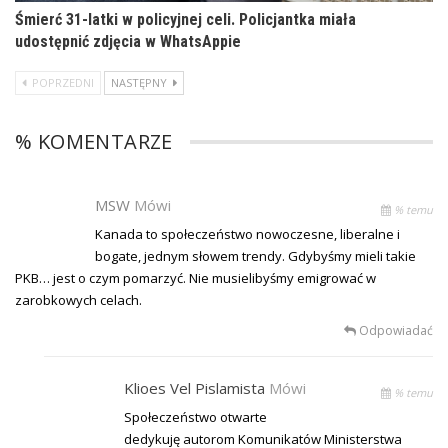
Śmierć 31-latki w policyjnej celi. Policjantka miała
udostępnić zdjęcia w WhatsAppie
POPRZEDNI
NASTĘPNY
% KOMENTARZE
MSW
Mówi
% temu
Kanada to społeczeństwo nowoczesne, liberalne i
bogate, jednym słowem trendy. Gdybyśmy mieli takie
PKB… jest o czym pomarzyć. Nie musielibyśmy emigrować w
zarobkowych celach.
Odpowiadać
Klioes Vel Pislamista
Mówi
% temu
Społeczeństwo otwarte
dedykuję autorom Komunikatów Ministerstwa