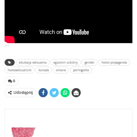
```
edukacja seksualna
egzamin szkolny
gender
homo propaganda
homoseksualizm
kanada
ontario
pornografia
6
Udostępnij