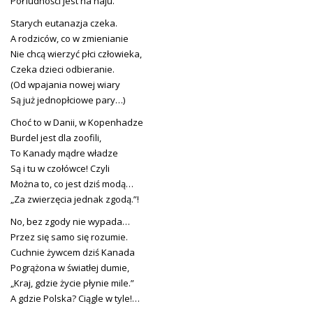
Pół ludności jest na haju.
Starych eutanazja czeka.
A rodziców, co w zmienianie
Nie chcą wierzyć płci człowieka,
Czeka dzieci odbieranie.
(Od wpajania nowej wiary
Są już jednopłciowe pary…)
Choć to w Danii, w Kopenhadze
Burdel jest dla zoofili,
To Kanady mądre władze
Są i tu w czołówce! Czyli
Można to, co jest dziś modą…
„Za zwierzęcia jednak zgodą.”!
No, bez zgody nie wypada…
Przez się samo się rozumie.
Cuchnie żywcem dziś Kanada
Pogrążona w światłej dumie,
„Kraj, gdzie życie płynie mile.”
A gdzie Polska? Ciągle w tyle!…