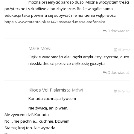
można przemycić bardzo dużo. Można włożyć tam treści
pożyteczne i szkodliwe albo zbyteczne. Bo że w ogóle sama
edukacja taka powinna się odbywać nie ma cienia wątpliwości
https://www.tatento.pl/a/1471/wywiad-maria-stefanska
Odpowiadać
Mare
Mówi
% temu
Ciężkie wiadomości ale i ciężki artykuł stylistycznie, dużo
nie.składnosci przez co ciężko.się go.czyta.
Odpowiadać
Klioes Vel Pislamista
Mówi
% temu
Kanada cuchnąca żywcem
Nie żywicą, ani piwem,
Ale żywcem dziś Kanada
No… nie pachnie… cuchnie. Dziwem
Stał się kraj ten. Nie wypada