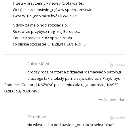
Trzeci – przytomny – newsy (złota warte!…)
Wciąż o męczeństwie gejów w społeczeństwie
Tworzy. Bo „ono musi być OTWARTE!”
Gdyby za mało nogi rozkładało,
Rozewrze przybysz nogi złej Europie…
Koniec Kościoła! Któż opisać zdoła
To bliskie szczęście?… DZIĘKI FILANTROPIE !
Sulka
Mówi
% temu
drodzy rodzice trzeba z dziecmi rozmawiać o patologi i
dlaczego takie teksty porno są w szkolach. Przybliżyć im
Sodomę i Gomorę I NAZWAĆ po imieniu cała tę geopolitykę. NASZE
DZIECI SĄ ROZUMNE.
Odpowiadać
Ola
Mówi
% temu
No wlasnie, bo pod hasłem „edukacja seksualna”