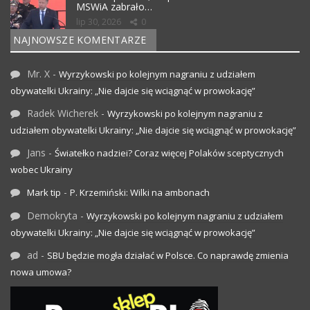
MSWiA zabrało…
lip 30, 2026
0
NAJNOWSZE KOMENTARZE
Mr. X
-
Wyrzykowski po kolejnym nagraniu z udziałem
obywatelki Ukrainy: „Nie dajcie się wciągnąć w prowokację”
Radek Wicherek
-
Wyrzykowski po kolejnym nagraniu z
udziałem obywatelki Ukrainy: „Nie dajcie się wciągnąć w prowokację”
Jans
-
Światełko nadziei? Coraz więcej Polaków sceptycznych
wobec Ukrainy
-
Mark tip
P. Krzemiński: Wilki na ambonach
Demokryta
-
Wyrzykowski po kolejnym nagraniu z udziałem
obywatelki Ukrainy: „Nie dajcie się wciągnąć w prowokację”
ad
-
SBU będzie mogła działać w Polsce. Co naprawdę zmienia
nowa umowa?