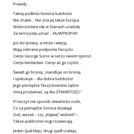
Prawdy
Takiej podłości historia ludzkości
Nie znała!… Nie zna jej także Europa.
Wstecznictwa siły w Stanach uradziły
Za terrorystę uznać …FILANTROPA!!!
Już sto tysięcy, a może i więcyj,
Mają zebrane podpisów faszyści.
Cierpi George Soros w sercu swoim sporoż.
Cierpi biedactwo. Cierpi aż go czyści!…
Światli go bronią: „Handluje on bronią
I spekuluje – dla dobra ludzkości!
Jego pieniądze faszystowskie żądze
Umią przełamać, są dla OTWARTOŚCI.”
Przeczyć nie sposób otwartości osób,
Co za pieniądze Sorosa działają!
Goli, weseli – czy „Klątwę” widzieli? –
Także publicznie nogi rozwierają.
Jeden ćpał kleju, drugi zjadł szaleju,