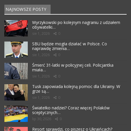
NAJNOWSZE POSTY
Wyrzykowski po kolejnym nagraniu z udziałem
obywatelki…
sie 1, 2026
0
SBU będzie mogła działać w Polsce. Co
naprawdę zmienia…
sie 1, 2026
0
Śmierć 31-latki w policyjnej celi. Policjantka
miała…
sie 1, 2026
0
Tusk zapowiada kolejną pomoc dla Ukrainy. W
grze są…
sie 1, 2026
0
Światełko nadziei? Coraz więcej Polaków
sceptycznych…
lip 30, 2026
0
Resort sprawdzi, co piszesz o Ukraińcach?