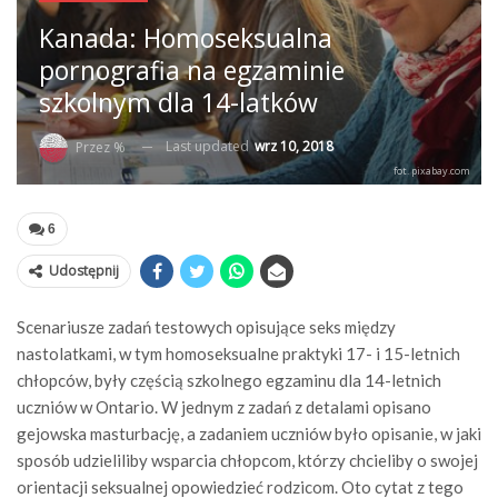
Kanada: Homoseksualna
pornografia na egzaminie
szkolnym dla 14-latków
Last updated
wrz 10, 2018
Przez %
fot. pixabay.com
6
Udostępnij
Scenariusze zadań testowych opisujące seks między
nastolatkami, w tym homoseksualne praktyki 17- i 15-letnich
chłopców, były częścią szkolnego egzaminu dla 14-letnich
uczniów w Ontario. W jednym z zadań z detalami opisano
gejowska masturbację, a zadaniem uczniów było opisanie, w jaki
sposób udzieliliby wsparcia chłopcom, którzy chcieliby o swojej
orientacji seksualnej opowiedzieć rodzicom. Oto cytat z tego