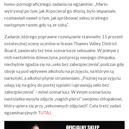
homo-pornograficznego zadania na egzaminie: „Mario
wytrysnął po tym, jak Al pocierał go dłonią, było wspaniale,
rozmawiali nawet o tym, jak spróbować seksu oralnego
następnym razem, gdy są ze sobą”.
Zadanie, którego poprawne rozwiązanie stanowiło 15 procent
ostatecznej oceny uczniów w liceum Thames Valley District
Board, zawierało też inne scenariusze seksualne. W jednym z
nich nastoletnia dziewczyna, pod presją swojego chłopaka,
niechętnie zgadza się na „seks bez zabezpieczenia”, podczas gdy
oboje są pod wpływem alkoholu na przyjęciu, na którym są
narkotyki, a alkohol płynie strumieniami. „Później na przyjęciu
udają się na górę do pustej sypialni i uprawiają seks bez
zabezpieczenia” – mówi scenariusz. W innym scenariuszu
nastolatka wysyła zdjęcie „nagich piersi” swojemu chłopakowi,
który upiera się przy „seksownych zdjęciach”. Cała treść zadań
egzaminacyjnych
TUTAJ.