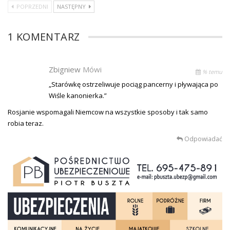
POPRZEDNI
NASTĘPNY
1 KOMENTARZ
Zbigniew
Mówi
% temu
„Starówkę ostrzeliwuje pociąg pancerny i pływająca po
Wiśle kanonierka.”
Rosjanie wspomagali Niemcow na wszystkie sposoby i tak samo
robia teraz.
Odpowiadać