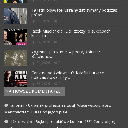
lip 25, 2026
0
19-letni obywatel Ukrainy zatrzymany podczas
próby…
lip 25, 2026
0
Jacek Międlar dla „Do Rzeczy” o sukcesach i
kulisach…
lip 24, 2026
0
Zygmunt Jan Rumel – poeta, żołnierz
Batalionów…
lip 24, 2026
0
Cenzura po żydowsku?! Książki burzące
holocaustowe mity…
lip 23, 2026
0
NAJNOWSZE KOMENTARZE
-
anonim
Ukraiński profesor zarzucił Polsce współpracę z
Wehrmachtem. Burza po jego wpisie
Demokryta
-
Bojkot produktów z kodem „482”. Coraz więcej