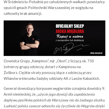
W Śródmieściu-Południe po całodziennych walkach, powstańcy
opuścili gmach Politechniki Warszawskiej ze względu na
całkowity brak amunicji.
Dowódca Grupy „Kampinos”, mjr „Okoń”, z liczącą ok. 750
żołnierzy grupą odsieczy, dotarł z Kampinosu na
Żoliborz. Ciężkie straty ponoszą idące z odsieczą przez
Wilanów w kierunku Sadyby oddziały AK z Lasów Kabackich.
Generał dowodzący korpusem węgierskim oznajmia dowódcy 9.
Armii niemieckiej, że „
użycie jego dywizji dla zapobieżenia
dopływu posiłków polskich do Warszawy nie da żadnego skutku.
Ludność polska zawsze odnosiła się życzliwie do Węgrów dzięki