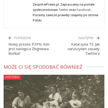
Zespół wPrawo.pl. Zapraszamy na portale
społecznościowe
Twitter
oraz
Facebook
.
Piszemy zawsze prawdę i stajemy po stronie
Polski.
POPRZEDNI
NASTĘPNY
Nowy prezes PZPN. Kim
Katarzyna TS: Jak
jest następca Zbigniewa
naruszyłam zasady
Bońka?
Twittera
MOŻE CI SIĘ SPODOBAĆ RÓWNIEŻ
HISTORIA