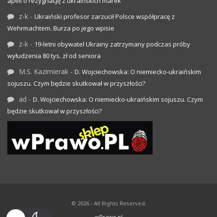
apeli o rezygnację z ukraińskich marek
z-k
-
Ukraiński profesor zarzucił Polsce współpracę z
Wehrmachtem. Burza po jego wpisie
z-k
-
19-letni obywatel Ukrainy zatrzymany podczas próby
wyłudzenia 80 tys. zł od seniora
M.S. Kazimierak
-
D. Wojciechowska: O niemiecko-ukraińskim
sojuszu. Czym będzie skutkował w przyszłości?
ad
-
D. Wojciechowska: O niemiecko-ukraińskim sojuszu. Czym
będzie skutkował w przyszłości?
© 2026 - All Rights Reserved.
wPrawo.pl