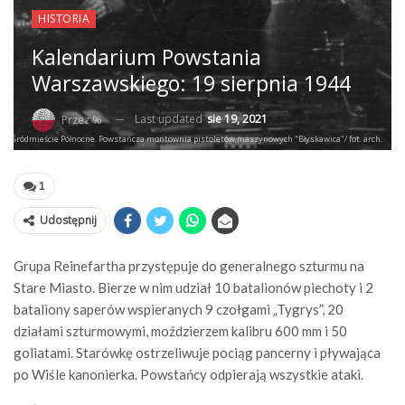
HISTORIA
Kalendarium Powstania
Warszawskiego: 19 sierpnia 1944
Last updated
sie 19, 2021
Przez %
Śródmieście Północne. Powstańcza montownia pistoletów maszynowych "Błyskawica"/ fot. arch.
1
Udostępnij
Grupa Reinefartha przystępuje do generalnego szturmu na
Stare Miasto. Bierze w nim udział 10 batalionów piechoty i 2
bataliony saperów wspieranych 9 czołgami „Tygrys”, 20
działami szturmowymi, moździerzem kalibru 600 mm i 50
goliatami. Starówkę ostrzeliwuje pociąg pancerny i pływająca
po Wiśle kanonierka. Powstańcy odpierają wszystkie ataki.