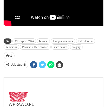
```
19 sierpnia 1944
historia
II wojna światowa
kalendarium
kampinos
Powstanie Warszawskie
stare miasto
węgrzy
1
Udostępnij
WPRAWO.PL