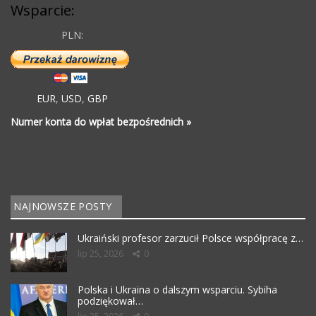
Wsparcie:
PLN:
EUR
,
USD
,
GBP
Numer konta do wpłat bezpośrednich »
NAJNOWSZE POSTY
Ukraiński profesor zarzucił Polsce współpracę z…
lip 25, 2026
0
Polska i Ukraina o dalszym wsparciu. Sybiha
podziękował…