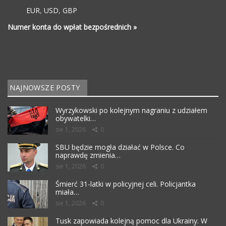
EUR
,
USD
,
GBP
Numer konta do wpłat bezpośrednich »
NAJNOWSZE POSTY
Wyrzykowski po kolejnym nagraniu z udziałem
obywatelki…
sie 1, 2026
0
SBU będzie mogła działać w Polsce. Co
naprawdę zmienia…
sie 1, 2026
0
Śmierć 31-latki w policyjnej celi. Policjantka
miała…
sie 1, 2026
0
Tusk zapowiada kolejną pomoc dla Ukrainy. W