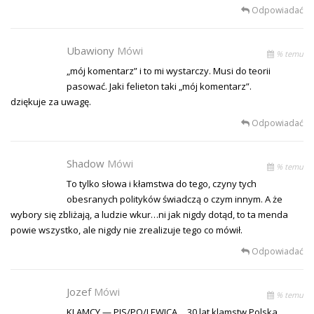
Odpowiadać
Ubawiony
Mówi
% temu
„mój komentarz” i to mi wystarczy. Musi do teorii
pasować. Jaki felieton taki „mój komentarz”.
dziękuje za uwagę.
Odpowiadać
Shadow
Mówi
% temu
To tylko słowa i kłamstwa do tego, czyny tych
obesranych polityków świadczą o czym innym. A że
wybory się zbliżają, a ludzie wkur…ni jak nigdy dotąd, to ta menda
powie wszystko, ale nigdy nie zrealizuje tego co mówił.
Odpowiadać
Jozef
Mówi
% temu
KLAMCY — PIS/PO/LEWICA… 30 lat klamstw Polska