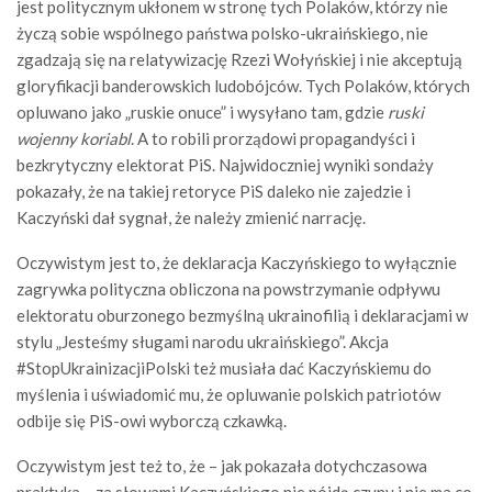
jest politycznym ukłonem w stronę tych Polaków, którzy nie
życzą sobie wspólnego państwa polsko-ukraińskiego, nie
zgadzają się na relatywizację Rzezi Wołyńskiej i nie akceptują
gloryfikacji banderowskich ludobójców. Tych Polaków, których
opluwano jako „ruskie onuce” i wysyłano tam, gdzie
ruski
wojenny koriabl
. A to robili prorządowi propagandyści i
bezkrytyczny elektorat PiS. Najwidoczniej wyniki sondaży
pokazały, że na takiej retoryce PiS daleko nie zajedzie i
Kaczyński dał sygnał, że należy zmienić narrację.
Oczywistym jest to, że deklaracja Kaczyńskiego to wyłącznie
zagrywka polityczna obliczona na powstrzymanie odpływu
elektoratu oburzonego bezmyślną ukrainofilią i deklaracjami w
stylu „Jesteśmy sługami narodu ukraińskiego”. Akcja
#StopUkrainizacjiPolski też musiała dać Kaczyńskiemu do
myślenia i uświadomić mu, że opluwanie polskich patriotów
odbije się PiS-owi wyborczą czkawką.
Oczywistym jest też to, że – jak pokazała dotychczasowa