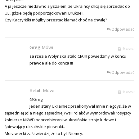
A ja jeszcze niedawno słyszałem, że Ukraińcy chcą się sprzedać do
UE, gdzie będą podporządkowani Brukseli.
Czy Kaczyńśki mógłby przestac kłamać choć na chwilę?
Odpowiadać
Greg
Mówi
% temu
za rzezia Wolynska stalo CIA !!! powiedzmy w koncu
prawde ale do konca !!!
Odpowiadać
Rebih
Mówi
% temu
@Greg
Jeden stary Ukrainiec przekonywał mnie niegdyś, że w
sąsiedniej (dla niego sąsiedniej) wsi Polaków wymordowali rosyjscy
żołnierze NKWD poprzebierani w ukraińskie stroje ludowe i
śpiewający ukraińskie piosenki..
Morawiecki zaś twierdzi, że to byli Niemcy.