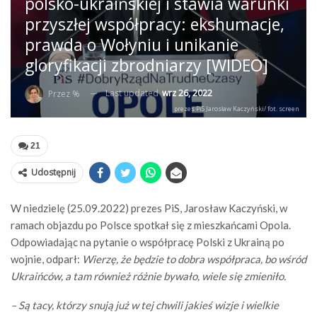
polsko-ukraińskiej i stawia warunki
przyszłej współpracy: ekshumacje,
prawda o Wołyniu i unikanie
gloryfikacji zbrodniarzy [WIDEO]
Last updated
wrz 26, 2022
Przez %
prezes PiS Jarosław Kaczyński/ fot. screen
21
Udostępnij
W niedzielę (25.09.2022) prezes PiS, Jarosław Kaczyński, w
ramach objazdu po Polsce spotkał się z mieszkańcami Opola.
Odpowiadając na pytanie o współpracę Polski z Ukrainą po
wojnie, odparł:
Wierzę, że będzie to dobra współpraca, bo wśród
Ukraińców, a tam również różnie bywało, wiele się zmieniło.
– Są tacy, którzy snują już w tej chwili jakieś wizje i wielkie