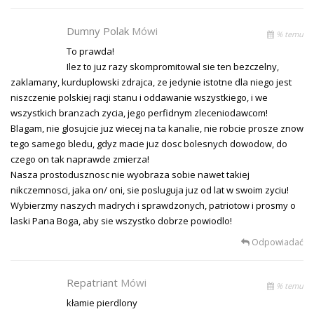
Dumny Polak
Mówi
% temu
To prawda!
Ilez to juz razy skompromitowal sie ten bezczelny,
zaklamany, kurduplowski zdrajca, ze jedynie istotne dla niego jest
niszczenie polskiej racji stanu i oddawanie wszystkiego, i we
wszystkich branzach zycia, jego perfidnym zleceniodawcom!
Blagam, nie glosujcie juz wiecej na ta kanalie, nie robcie prosze znow
tego samego bledu, gdyz macie juz dosc bolesnych dowodow, do
czego on tak naprawde zmierza!
Nasza prostodusznosc nie wyobraza sobie nawet takiej
nikczemnosci, jaka on/ oni, sie posluguja juz od lat w swoim zyciu!
Wybierzmy naszych madrych i sprawdzonych, patriotow i prosmy o
laski Pana Boga, aby sie wszystko dobrze powiodlo!
Odpowiadać
Repatriant
Mówi
% temu
kłamie pierdlony