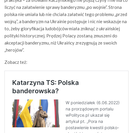
praktyka – za słowami Kaczyńskiego nie pójdą czyny i nie ma co
liczyć na załatwienie sprawy banderyzmu „po wojnie”. Strona
polska nie umiała lub nie chciała załatwić tego problemu „przed
wojną”, a banderyzm na Ukrainie postępuje i nic nie wskazuje na
to, żeby gloryfikacja ludobójców miała zniknąć z ukraińskiej
polityki historycznej. Prędzej Polacy zostaną zmuszeni do
akceptacji banderyzmu, niż Ukraińcy zrezygnują ze swoich
„herojów”.
Zobacz też: