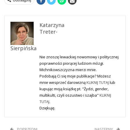
Udostępnij
Katarzyna
Treter-
Sierpińska
Nie znoszę lewackiej nowomowy i politycznej
poprawności piorącej ludziom mózgi.
Michnikowszczyzna mierzi mnie.
Podobają Ci się moje publikacje? Możesz
mnie wesprzeć darowizną
KLIKNIJ TUTAJ
lub
kupując moją książkę pt. "Żydzi, gender,
multikulti, czyli oszustwo i szajba"
KLIKNIJ
TUTAJ
.
Dziękuję.
POPRZEDNI
NASTĘPNY