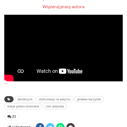
Wspieraj pracę autora
```
banderyzm
ekshumacje na wołyniu
jarosław kaczyński
relacje polsko-ukraińskie
rzeź wołyńska
21