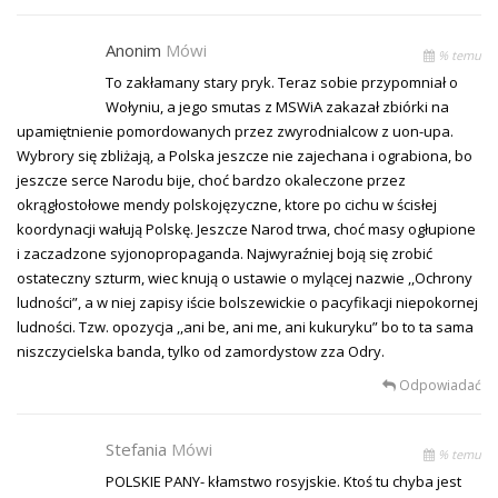
Anonim
Mówi
% temu
To zakłamany stary pryk. Teraz sobie przypomniał o
Wołyniu, a jego smutas z MSWiA zakazał zbiórki na
upamiętnienie pomordowanych przez zwyrodnialcow z uon-upa.
Wybrory się zbliżają, a Polska jeszcze nie zajechana i ograbiona, bo
jeszcze serce Narodu bije, choć bardzo okaleczone przez
okrągłostołowe mendy polskojęzyczne, ktore po cichu w ścisłej
koordynacji wałują Polskę. Jeszcze Narod trwa, choć masy ogłupione
i zaczadzone syjonopropaganda. Najwyraźniej boją się zrobić
ostateczny szturm, wiec knują o ustawie o mylącej nazwie ,,Ochrony
ludności”, a w niej zapisy iście bolszewickie o pacyfikacji niepokornej
ludności. Tzw. opozycja ,,ani be, ani me, ani kukuryku” bo to ta sama
niszczycielska banda, tylko od zamordystow zza Odry.
Odpowiadać
Stefania
Mówi
% temu
POLSKIE PANY- kłamstwo rosyjskie. Ktoś tu chyba jest