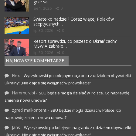
grze są…
sie 1, 2026
0
Światełko nadziei? Coraz więcej Polaków
sceptycznych…
lip 30, 2026
0
Resort sprawdzi, co piszesz o Ukraińcach?
MSWiA zabrało…
lip 30, 2026
0
NAJNOWSZE KOMENTARZE
Flex
-
Wyrzykowski po kolejnym nagraniu z udziałem obywatelki
Ukrainy: „Nie dajcie się wciągnąć w prowokację”
Hammurabi
-
SBU będzie mogła działać w Polsce. Co naprawdę
zmienia nowa umowa?
zgred malkontent
-
SBU będzie mogła działać w Polsce. Co
naprawdę zmienia nowa umowa?
Jans
-
Wyrzykowski po kolejnym nagraniu z udziałem obywatelki
Ukrainy: „Nie dajcie się wciągnąć w prowokację”