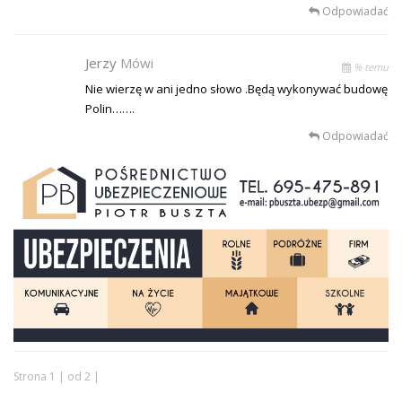
Odpowiadać
Jerzy
Mówi
% temu
Nie wierzę w ani jedno słowo .Będą wykonywać budowę
Polin…….
Odpowiadać
Strona 1 | od 2 |