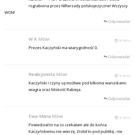
rograbiona przez NIRerzady polskojezyczne! Wszyscy
WON!
Odpowiadać
W K
Mówi
% temu
Prezes Kaczyński ma wiarygodność 0.
Odpowiadać
Reakcjonista
Mówi
% temu
Kaczyński i czyny są możliwe pod kilkoma warunkami:
wiagra oraz bliskość Rabieja.
Odpowiadać
Ewa-Maria
Mówi
% temu
Powiedział to na co czekałam ale do końca
Kaczyńskiemu nie wierzę. Zrobił to pod publikę , nie