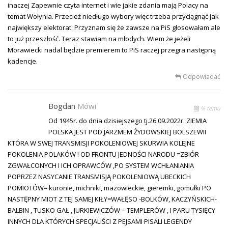
inaczej Zapewnie czyta internet i wie jakie zdania mają Polacy na
temat Wołynia. Przecież niedługo wybory więc trzeba przyciągnąć jak
największy elektorat. Przyznam się że zawsze na PiS głosowałam ale
to już przeszłość. Teraz stawiam na młodych. Wiem że jeżeli
Morawiecki nadal będzie premierem to PiS raczej przegra następną
kadencje.
Odpowiadać
Bogdan
Mówi
% temu
Od 1945r. do dnia dzisiejszego tj.26.09.2022r. ZIEMIA
POLSKA JEST POD JARZMEM ŻYDOWSKIEJ BOLSZEWII
KTÓRA W SWEJ TRANSMISJI POKOLENIOWEJ SKURWIA KOLEJNE
POKOLENIA POLAKÓW ! OD FRONTU JEDNOŚCI NARODU =ZBIÓR
ZGWAŁCONYCH I ICH OPRAWCÓW ,PO SYSTEM WCHŁANIANIA
POPRZEZ NASYCANIE TRANSMISJĄ POKOLENIOWĄ UBECKICH
POMIOTÓW= kuronie, michniki, mazowieckie, gieremki, gomułki PO
NASTĘPNY MIOT Z TEJ SAMEJ KIŁY=WAŁĘSO -BOLKÓW, KACZYŃSKICH-
BALBIN , TUSKO GAŁ , JURKIEWICZÓW – TEMPLERÓW , I PARU TYSIĘCY
INNYCH DLA KTÓRYCH SPECJALIŚCI Z PEJSAMI PISALI LEGENDY