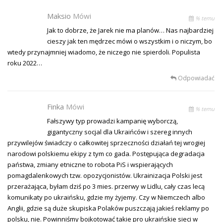
Maksio
Mówi
% temu
Jak to dobrze, że Jarek nie ma planów… Nas najbardziej
cieszy jak ten mędrzec mówi o wszystkim i o niczym, bo
wtedy przynajmniej wiadomo, że niczego nie spierdoli. Populista
roku 2022…
Odpowiadać
Finka
Mówi
% temu
Fałszywy typ prowadzi kampanię wyborczą,
gigantyczny socjal dla Ukraińców i szereg innych
przywilejów świadczy o całkowitej sprzeczności działań tej wrogiej
narodowi polskiemu ekipy z tym co gada. Postępująca degradacja
państwa, zmiany etniczne to robota PiS i wspierających
pomagdalenkowych tzw. opozycjonistów. Ukrainizacja Polski jest
przerażająca, byłam dziś po 3 mies. przerwy w Lidlu, cały czas lecą
komunikaty po ukraińsku, gdzie my żyjemy. Czy w Niemczech albo
Anglii, gdzie są duże skupiska Polaków puszczają jakieś reklamy po
polsku, nie. Powinniśmy bojkotować takie pro ukraińskie sieci w