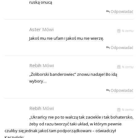
ruską onucą
Odpowiadać
Aster
Mówi
% temu
Jakoś mu nie ufam i jakoś mu nie wierzę.
Odpowiadać
Rebih
Mówi
% temu
„Żoliborski banderowiec” znowu nadaje! Bo idą
wybory…
Odpowiadać
Rebih
Mówi
% temu
„Ukraińcy nie po to walczą tak zaciekle i tak bohatersko,
żeby od razu tworzyć taki układ, w którym pewnie
czuliby się jednak jakoś tam podporządkowani – oświadczył
Kaczyński.