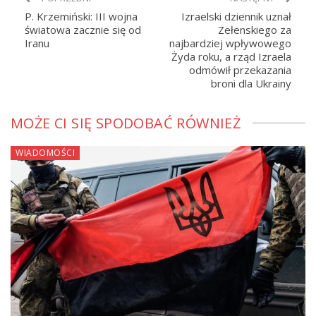
P. Krzemiński: III wojna
Izraelski dziennik uznał
światowa zacznie się od
Zełenskiego za
Iranu
najbardziej wpływowego
Żyda roku, a rząd Izraela
odmówił przekazania
broni dla Ukrainy
MOŻE CI SIĘ SPODOBAĆ RÓWNIEŻ
WIADOMOŚCI