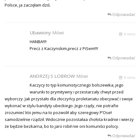
Polsce, ja zaczęłam dziś.
Odpowiadać
Ubawiony
Mówi
% temu
HANBA!!!!
Precz z Kaczynskim,precz z PiSem!!!!
Odpowiadać
ANDRZEJ S LOBROW
Mówi
% temu
Kaczycy to typ komunistycznego bolszewika, jego
warunki to prymitywny i przestarzały chwyt przed
wyborczy. Jak przystało dla złoczyńcy proletariatu obecywać i swoje
wykonać w stylu bandyty ubeckiego. Jego rządy, nie potrafie
zrozumieć kto jemu na to pozwolił aby szeregowy P’Oseł
samodzielnie rządził. Widocznie pozostałaa chołota kradnie i wierzy
że będzie bezkarna, bo to jaro robił nie oni komuniści polscy.
Odpowiadać