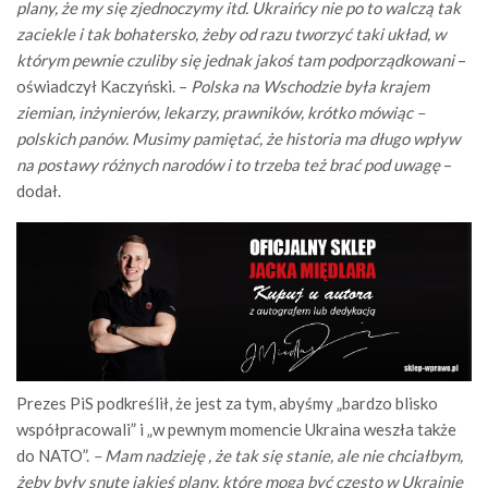
plany, że my się zjednoczymy itd. Ukraińcy nie po to walczą tak
zaciekle i tak bohatersko, żeby od razu tworzyć taki układ, w
którym pewnie czuliby się jednak jakoś tam podporządkowani
–
oświadczył Kaczyński. –
Polska na Wschodzie była krajem
ziemian, inżynierów, lekarzy, prawników, krótko mówiąc –
polskich panów. Musimy pamiętać, że historia ma długo wpływ
na postawy różnych narodów i to trzeba też brać pod uwagę
–
dodał.
Prezes PiS podkreślił, że jest za tym, abyśmy „bardzo blisko
współpracowali” i „w pewnym momencie Ukraina weszła także
do NATO”.
– Mam nadzieję , że tak się stanie, ale nie chciałbym,
żeby były snute jakieś plany, które mogą być często w Ukrainie