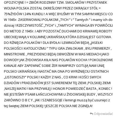
OPOZYCYJNE ! = ZBIÓR RODZINNY TZW. SMOLARÓW ! PRZYSTANEK
WOLNA POLSKA ZOSTAŁ OKREŚLONY PRZEZ OKRĄGŁY STÓŁ =
75%ŻYDÓW I 24% KUNDLI ! A WIĘC BYLIŚMY W TYM SAMYM MIEJSCU CO
W 1945r. ZASERWOWALI POLAKOM „TYCH ” i ” Tamtych ” i mamy ich do
dzisiaj ! RZECZYWISTOŚĆ „TYCH” i „TAMTYCH” WYMAGA BY POWRÓCILI
DO METOD Z 1945r. I ABY POZOSTAĆ DUCHAMI DO KRWAWEJ ROBOTY
UBECKIEJ MAJĄ V KOLUMNĘ UKRAIŃSKĄ KTÓRA DZISIAJ JEST GOTOWA
DO RŻNIĘCIA POLAKÓW ! DLA BYDŁA I LEMINGÓW BĘDĄ „JASEŁKI
POLSKOŚCI I KATOLICYZMU ” TYPU GRA ZWŁOKAMI , BYLI PREMIERZY ,
MINISTROWIE , PREZYDENCI BĘDĄ OBWOŻENI W MAS MEDIACH JAKO
DOWODY JAK ŻYDOWSKA KIŁA NAS POLAKÓW KOCHA ! POKOLENIOWE
KANALIE ABY ZAPEWNIĆ SOBIE ŻER WAMPIRZY GOTUJĄ NAM UNIĘ
POLSKO UKRAIŃSKĄ I NASTAĆ MA ONA PO WYRŻNIĘCIU OSTATNICH
„LISTONOSZY” POLSKI ! KAŻDY Z NAS , CO KRWI I KOŚCI SWYCH
DZIADÓW I PRADZIADÓW JEST SUWERENEM TEJ ZIEMI ,POLSKIEJ ZIEMI
,NASZEJ MATKI ! MA PRZYWILEJ I HONOR POWIEDZIEĆ BASTA , KONIEC !
NIE JESTEŚMY PSAMI ŁAŃCUCHOWYMI U ŻYDOWSKIEJ BUDY , WSZYSCY
ZARÓWNO O B C Y , JAK I SZABESGOJE i lemingi muszą być usunięci z
tej świętej ZIEMI POLSKIEJ ! JESZCZE POLSKA NIE ZGINĘŁA!
Odpowiadać