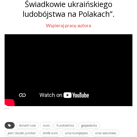
Świadkowie ukraińskiego
ludobójstwa na Polakach”.
Wspieraj pracę autora
```
donald tusk
euro
Eurokołchoz
gospodarka
jean claude juncker
strefa euro
unia europejska
unia walutowa