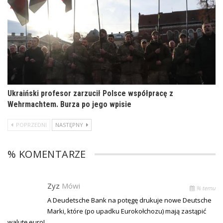
Ukraiński profesor zarzucił Polsce współpracę z
Wehrmachtem. Burza po jego wpisie
POPRZEDNI
NASTĘPNY
% KOMENTARZE
Zyz
Mówi
% temu
A Deudetsche Bank na potęgę drukuje nowe Deutsche
Marki, które (po upadku Eurokołchozu) mają zastąpić
walutę euro!