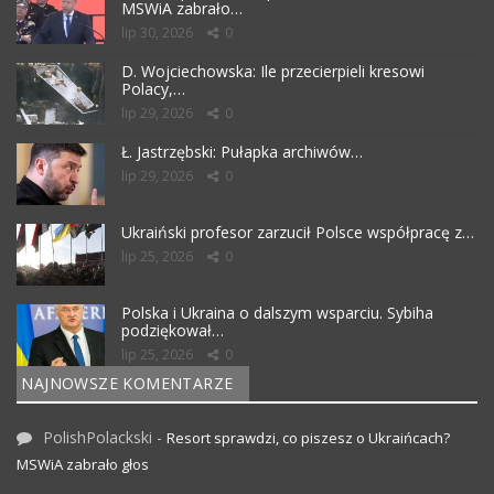
MSWiA zabrało…
lip 30, 2026
0
D. Wojciechowska: Ile przecierpieli kresowi
Polacy,…
lip 29, 2026
0
Ł. Jastrzębski: Pułapka archiwów…
lip 29, 2026
0
Ukraiński profesor zarzucił Polsce współpracę z…
lip 25, 2026
0
Polska i Ukraina o dalszym wsparciu. Sybiha
podziękował…
lip 25, 2026
0
NAJNOWSZE KOMENTARZE
PolishPolackski
-
Resort sprawdzi, co piszesz o Ukraińcach?
MSWiA zabrało głos