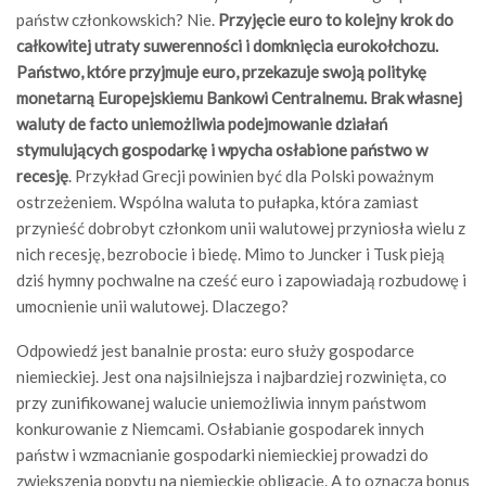
państw członkowskich? Nie.
Przyjęcie euro to kolejny krok do
całkowitej utraty suwerenności i domknięcia eurokołchozu.
Państwo, które przyjmuje euro, przekazuje swoją politykę
monetarną Europejskiemu Bankowi Centralnemu. Brak własnej
waluty de facto uniemożliwia podejmowanie działań
stymulujących gospodarkę i wpycha osłabione państwo w
recesję
. Przykład Grecji powinien być dla Polski poważnym
ostrzeżeniem. Wspólna waluta to pułapka, która zamiast
przynieść dobrobyt członkom unii walutowej przyniosła wielu z
nich recesję, bezrobocie i biedę. Mimo to Juncker i Tusk pieją
dziś hymny pochwalne na cześć euro i zapowiadają rozbudowę i
umocnienie unii walutowej. Dlaczego?
Odpowiedź jest banalnie prosta: euro służy gospodarce
niemieckiej. Jest ona najsilniejsza i najbardziej rozwinięta, co
przy zunifikowanej walucie uniemożliwia innym państwom
konkurowanie z Niemcami. Osłabianie gospodarek innych
państw i wzmacnianie gospodarki niemieckiej prowadzi do
zwiększenia popytu na niemieckie obligacje. A to oznacza bonus