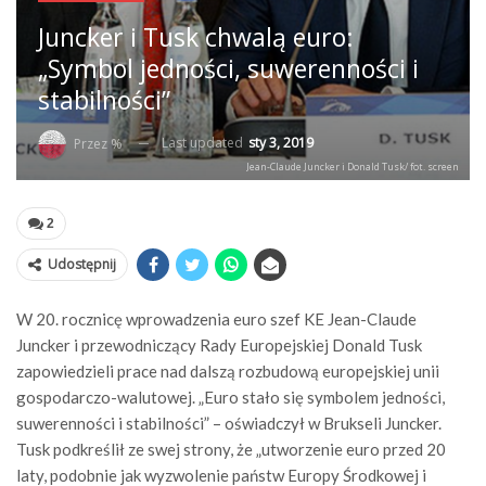
Juncker i Tusk chwalą euro:
„Symbol jedności, suwerenności i
stabilności”
Last updated
sty 3, 2019
Przez %
Jean-Claude Juncker i Donald Tusk/ fot. screen
2
Udostępnij
W 20. rocznicę wprowadzenia euro szef KE Jean-Claude
Juncker i przewodniczący Rady Europejskiej Donald Tusk
zapowiedzieli prace nad dalszą rozbudową europejskiej unii
gospodarczo-walutowej. „Euro stało się symbolem jedności,
suwerenności i stabilności” – oświadczył w Brukseli Juncker.
Tusk podkreślił ze swej strony, że „utworzenie euro przed 20
laty, podobnie jak wyzwolenie państw Europy Środkowej i