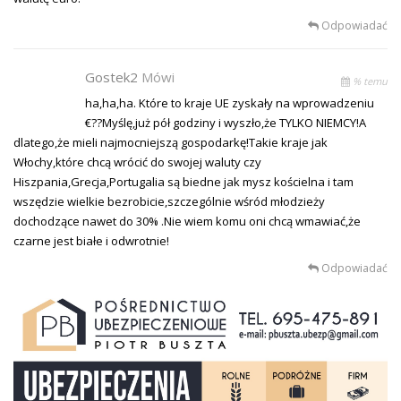
Odpowiadać
Gostek2
Mówi
% temu
ha,ha,ha. Które to kraje UE zyskały na wprowadzeniu
€??Myślę,już pół godziny i wyszło,że TYLKO NIEMCY!A
dlatego,że mieli najmocniejszą gospodarkę!Takie kraje jak
Włochy,które chcą wrócić do swojej waluty czy
Hiszpania,Grecja,Portugalia są biedne jak mysz kościelna i tam
wszędzie wielkie bezrobicie,szczególnie wśród młodzieży
dochodzące nawet do 30% .Nie wiem komu oni chcą wmawiać,że
czarne jest białe i odwrotnie!
Odpowiadać