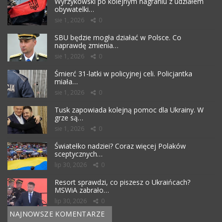
Wyrzykowski po kolejnym nagraniu z udziałem
obywatelki…
sie 1, 2026
0
SBU będzie mogła działać w Polsce. Co
naprawdę zmienia…
sie 1, 2026
0
Śmierć 31-latki w policyjnej celi. Policjantka
miała…
sie 1, 2026
0
Tusk zapowiada kolejną pomoc dla Ukrainy. W
grze są…
sie 1, 2026
0
Światełko nadziei? Coraz więcej Polaków
sceptycznych…
lip 30, 2026
0
Resort sprawdzi, co piszesz o Ukraińcach?
MSWiA zabrało…
lip 30, 2026
0
NAJNOWSZE KOMENTARZE