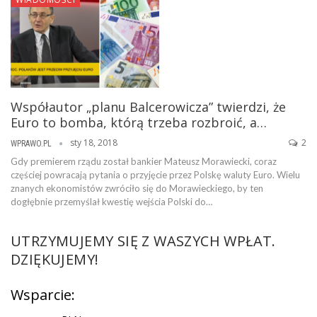
Współautor „planu Balcerowicza” twierdzi, że
Euro to bomba, którą trzeba rozbroić, a…
sty 18, 2018
2
WPRAWO.PL
Gdy premierem rządu został bankier Mateusz Morawiecki, coraz
częściej powracają pytania o przyjęcie przez Polskę waluty Euro. Wielu
znanych ekonomistów zwróciło się do Morawieckiego, by ten
dogłębnie przemyślał kwestię wejścia Polski do…
UTRZYMUJEMY SIĘ Z WASZYCH WPŁAT.
DZIĘKUJEMY!
Wsparcie: